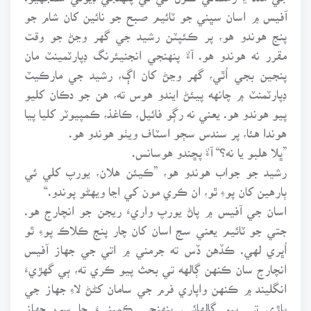
آفيس ۾ اسان سڀني جو ٽائيم صبح جو نائين کان شام جو
پنج هوندو هو، پر ڪئپٽن رشيد جي گهر وڃڻ جو وقت
مقرر نه هوندو هو. آءٌ پنهنجي انجنيئرنگ ڊپارٽمينٽ مان
پنجين بجي اُٿي، گهر وڃڻ کان اڳ، رشيد جي مارڪيٽ
ڊپارٽمنٽ ۾ چانهه پيئڻ ايندو هوس ته، هن جو دڪان کليو
پيو هوندو هو. يعني نه رڳو فائيل، ڪاغذ، ڪمپيوٽر کليا پيا
هوندا هئا، پر سندس سڄو اسٽاف ويٺو هوندو هو.
”ڀلا هلبو يا نه؟“ آءٌ پڇندو هوسانس.
رشيد جو جواب هوندو هو، ”ڪيئن هلان، يورپ کلي ئي
ٻارهين کان پوءِ ٿو، ان ڪري مون کي اڃا ويهڻو پوندو.“
اسان جي آفيس ۾ پاڻ يورپ واريءَ ريجن جو انچارج هو.
جتي جو ٽائيم يعني سج اسان کان چار پنج ڪلاڪ پوءِ ٿو
اُڀري لهي. ڪڏهن ڏس ته جرمني ۾ اتي جي جهاز آفيس
انچارج سان ڪنهن ڳالهه تي بحث پيو ڪري ته، ٻي گهڙيءَ
انگليند ۾ ڪنهن واپاري فرم جي سامان کڻڻ لاءِ جهاز جي
ڀاڙي تي پيو ڳالهائي. پنهنجي ڪمپنيءَ جا سڀ جهاز