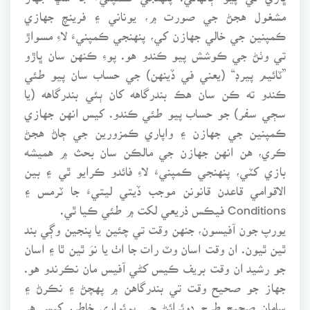
مشغول هجڻ جي صورت ۾، يوناني ۽ فرينچ جهازي
ڪمپنين جي خالي جهازن کي، پنهنجي ڪمپنيءَ لاءِ مسواڙ
تي وٺڻ جي ڪوشش پيو ڪندو هو. پوءِ ڪنهن سان ڀاڙو
”ٽائيم پيرڊ“ (يعني في ڏينهن) جي حساب سان پيو طئي
ڪندو ته ڪن سان هڪ بندرگاهه کان ٻئي بندرگاهه (يا
سڄي سفر) جو حساب پيو طئي ڪندو. کيس انهن جهازي
ڪمپنين جي جهازن ۽ واپاري ڪمزورين جي ڄاڻ هجڻ
ڪري، هن انهن جهازن جي مالڪن سان بحث ۾ هميشه
بازي کٽي، پنهنجي ڪمپنيءَ لاءِ فائدو ڪرايو ٿي ۽ بين
الاقوامي قاعدن قانونن موجب ڏيتي ليتيءَ جا ٽرمس ۽
Conditions فيڪس ذريعي لکت ۾ طئي ڪيا ٿي.
يورپ جون آفيسون، جنهن وقت تي چئين يا پنجين وڳي بند
ٿين ٿيون. ان وقت اسان وٽ رات جا اٺ يا نوَ ٿين ٿا ۽ اسان
جو رشيد ان وقت بريف ڪيس کڻي آفيس مان نڪرندو هو.
جهاز جو صحيح وقت تي بندرگاهن ۾ پهچڻ ۽ نڪرڻ ۽
سامان صحيح طرح ڍوئرائڻ جي پوئواري خاطر، کيس هر