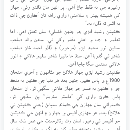
وغيره جي نه فقط ڄاڻ آهي، پر انهن مان فائدو وٺي، جهاز
کي هميشه بهتر ۽ سلامتيءَ واري راهه تان اُڪارڻ جي ڏات
به اٿس ته ڏانءُ به.“
ڪئپٽن رشيد ابڙي جو جنهن فئمليءَ سان تعلق آهي، اها
تعليم ۽ ادب ۾ اعليٰ مقام رکي ٿي. سندن والد صاحب
سائين نور محمد ابڙو (مرحوم) ۽ ڏاڏو احمد خان صاحب
شاعر ٿي گذريا آهن. سنڌ جا ناليرا شاعر سليم هالائي ۽ انور
هالائي سندس سڳا چاچا آهن.
ڪئپٽن رشيد ابڙي جهاز هلائڻ جو مٿانهون ۽ آخري امتحان
1980ع ۾ پاس ڪيو، جنهن بعد هو دنيا جي ڪنهن به ملڪ
جو ۽ ڪنهن به قسم جو جهاز هلائي سگهي ٿو. ان امتحان
پاس ڪرڻ واري کي ”ماسٽر مئرينر“ پڻ سڏجي ٿو.
ڪيترائي سال جهازن جي ڪمانڊ سنڀالڻ (يعني ڪئپٽن ٿي
هلائڻ) بعد، هو جهازي آفيس ۾ جهازن ۽ انهن جي ڪئپٽنن
جو آفيسر ٿي رهيو. اسان وٽ رٽائرمينٽ جي عمر سَٺ سال
آهي، پر رشيد پنجاهه سالن کان به اڳ سرڪاري نوڪري