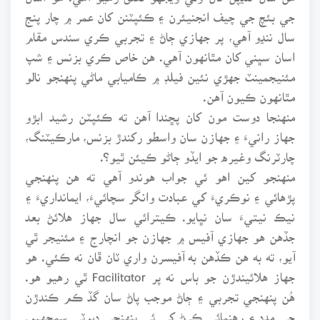
جي بئچ جي چيف انجنيئرن ۽ ڪئپٽنن کان عمر ۾ چار پنج
سال ننڍو آهي، پر جهازي ڄاڻ ۽ تجربي ڪري سندس مقام
اسان سڀني کان مٿانهون آهي. هن خاص ڪري بزنس ۽ شپ
مئنيجمينٽ جهڙي نئين فيلڊ ۾ ڪاميابي ماڻي پنهنجو نالو
مٿانهون ڪيون آهن.
منهنجا دوست مون کان پڇندا آهن ته ڪئپٽن رشيد ابڙو
جهاز رانيءَ ۽ جهازن سان واسطو رکندڙ بزنس، مارڪيٽنگ،
چارٽرنگ وغيره جو ايڏو ڄاڻو ڪيئن ٿيو؟.
منهنجو کين اهو ئي جواب هوندو آهي ته هن پنهنجي
پڙهائي ۽ نوڪريءَ کي عبادت وانگر سچائيءَ، ايمانداريءَ ۽
نيڪ نيتيءَ سان نڀايو. ڪيترائي سال جهاز هلائڻ بعد
جڏهن هو جهازي آفيس ۾ جهازن جو انچارج ۽ مئنيجر ٿي
آيو، ته به هن ڪڏهن به آفيسرن واري ٽان ڦان نه ڪئي. هو
جهاز هلائيندڙن جو باس نه پر Facilitator ٿي رهيو هو.
هُن پنهنجي تجربي ۽ ڄاڻ موجب پاڻ سان گڏ ڪم ڪندڙن
جي مدد ۽ رهنمائي ڪرڻ کي ئي پنهنجي ڊيوٽي سمجهيو.