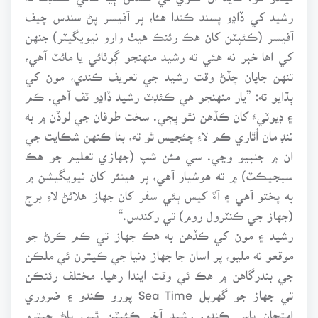
رشيد کي ڏاڍو پسند ڪندا هئا، پر آفيسر پڻ سندس چيف
آفيسر (ڪئپٽن کان هڪ رئنڪ هيٺ وارو نيويگيٽر) جنهن
کي اها خبر نه هئي ته رشيد منهنجو ڳوٺائي يا مائٽ آهي،
تنهن جاپان ڇڏڻ وقت رشيد جي تعريف ڪندي، مون کي
ٻڌايو ته: ”يار منهنجو هي ڪئڊٽ رشيد ڏاڍو ٽف آهي. ڪم
۽ ڊيوٽيءَ کان ڪڏهن نٿو ڀڄي. سخت طوفان جي لوڏن ۾ به
ننڊ مان اُٿاري ڪم لاءِ چئجيس ٿو ته، بنا ڪنهن شڪايت جي
ان ۾ جنبيو وڃي. سي مئن شپ (جهازي تعليم جو هڪ
سبجيڪٽ) ۾ ته هوشيار آهي، پر هينئر کان نيويگيشن ۾
به پختو آهي ۽ آءٌ کيس ٻئي سفر کان جهاز هلائڻ لاءِ برج
(جهاز جي ڪنٽرول روم) تي رکندس.“
رشيد ۽ مون کي ڪڏهن به هڪ جهاز تي ڪم ڪرڻ جو
موقعو نه مليو، پر اسان جا جهاز دنيا جي ڪيترن ئي ملڪن
جي بندرگاهن ۾ هڪ ئي وقت ايندا رهيا. مختلف رئنڪن
تي جهاز جو گهربل Sea Time پورو ڪندو ۽ ضروري
امتحان پاس ڪندو، رشيد آخر ڪئپٽن ٿيو. پاڻ جيترو