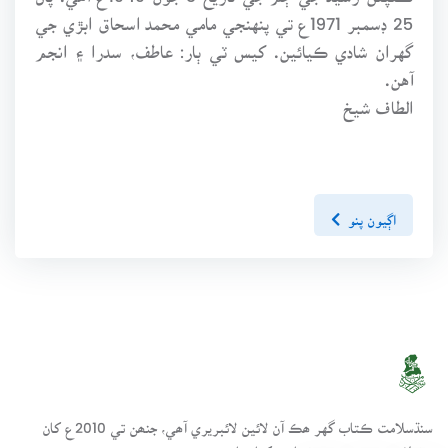
25 ڊسمبر 1971ع تي پنهنجي مامي محمد اسحاق ابڙي جي
گهران شادي ڪيائين. کيس ٽي ٻار: عاطف، سدرا ۽ انجم
آهن.
الطاف شيخ
اڳيون پنو
سنڌسلامت ڪتاب گهر ھڪ آن لائين لائبريري آھي، جنھن تي 2010ع کان
مختلف موضوعن تي ڪتاب رکيا پيا وڃن.