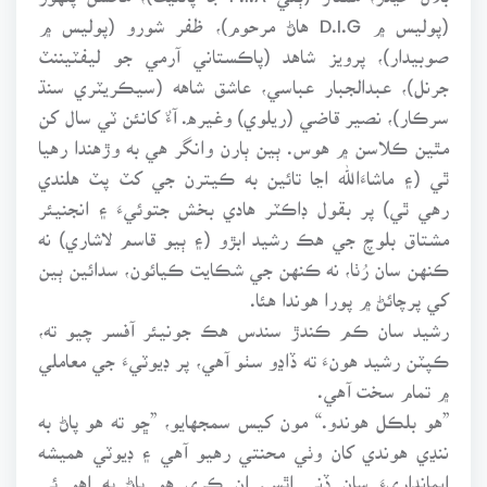
(پوليس ۾ D.I.G هاڻ مرحوم)، ظفر شورو (پوليس ۾
صوبيدار)، پرويز شاهد (پاڪستاني آرمي جو ليفٽيننٽ
جرنل)، عبدالجبار عباسي، عاشق شاهه (سيڪريٽري سنڌ
سرڪار)، نصير قاضي (ريلوي) وغيره. آءٌ کانئن ٽي سال کن
مٿين ڪلاسن ۾ هوس. ٻين ٻارن وانگر هي به وڙهندا رهيا
ٿي (۽ ماشاءَالله اڃا تائين به ڪيترن جي کٽ پٽ هلندي
رهي ٿي) پر بقول ڊاڪٽر هادي بخش جتوئيءَ ۽ انجنيئر
مشتاق بلوچ جي هڪ رشيد ابڙو (۽ ٻيو قاسم لاشاري) نه
ڪنهن سان رُٺا، نه ڪنهن جي شڪايت ڪيائون، سدائين ٻين
کي پرچائڻ ۾ پورا هوندا هئا.
رشيد سان ڪم ڪندڙ سندس هڪ جونيئر آفسر چيو ته،
ڪپٽن رشيد هونءَ ته ڏاڍو سٺو آهي، پر ڊيوٽيءَ جي معاملي
۾ تمام سخت آهي.
”هو بلڪل هوندو.“ مون کيس سمجهايو، ”ڇو ته هو پاڻ به
ننڍي هوندي کان وٺي محنتي رهيو آهي ۽ ڊيوٽي هميشه
ايمانداريءَ سان ڏني اٿس. ان ڪري هو پاڻ به اهو ئي