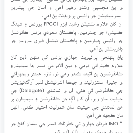
۾ پڻ دلچسپي وٺندو رهيو آهي ۽ اسان جي پيٽارين
ايسوسيئيشن جو وائيس پريزيڊنٽ پڻ آهي.
ان کان علاوه ڪئپٽن رشيد ابڙو FPCCI پورٽس ۽ شپنگ
ڪميٽيءَ جو چيئرمين، پاڪستان سعودي بزنس ڪائونسل
جو وائيس چيئرمين ۽ پاڪستان نيشنل فيري سروسز جو
ڊائريڪٽر پڻ آهي.
پاڻ پنهنجي پرائيويٽ جهازي بزنس کي منهن ڏيڻ کان
علاوه ڪيترائي قومي ۽ بين الاقوامي قسم جا سيمينار۽
ڪانفرنسون پڻ اٽيند ڪندو رهي ٿو. تازو هينئر ويجهڙائي
۾ جنيوا، سئٽزرلينڊ ۾ جيڪا انٽرنيشنل لئبر آرگنائيزيشن
جي ڪانفرنس ٿي هئي، ان ۾ نمائندي (Delegate) جي
حيثيت سان ويو. اُن کان اڳ جن ڪانفرنسن ۽ سيمينارن ۾
هن نمائندي جي حيثيت سان شموليت اختيار ڪئي، انهن
مان ڪجهه هي آهن:
* IMO طرفان جهازن تي خطرناڪ قسم جي سامان کڻڻ جو
سيمينار جيڪو مدراس (انڊيا) ۾ ٿيو.