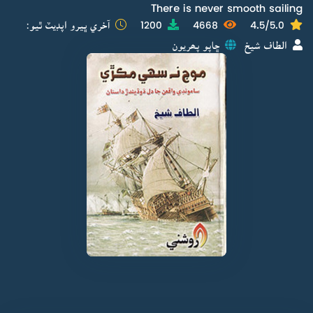
There is never smooth sailing
4.5/5.0
4668
1200
آخري ڀيرو اپڊيٽ ٿيو:
الطاف شيخ
ڇاپو پھريون