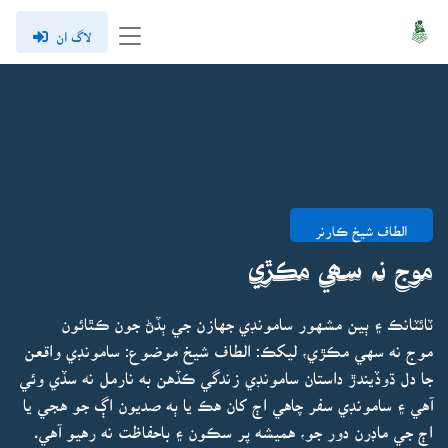
لاگ ان
الطاف شيخ ڪارنر
موج نہ سھي مڪڙي
ٽائٽانڪ ۽ ٻين مشهور سامونڊي جهازن جي ٻڏڻ جون ڪٿائون
موج نه سهي مڪڙي، ليکڪ: الطاف شيخ موضوع: سامونڊي واقعن
جا دل ڌوڏيندڙ داستان سامونڊي زندگي ڪڏهن به نارمل نه سڏي وئي
آهي ۽ سامونڊي سفر چاهي اڄ کان هڪ يا ٻه صديون اڳ جو هجي يا
اڄ جي ماڊرن دور جو، هميشه پر سڪون ۽ باحفاظت نه رهيو آهي.