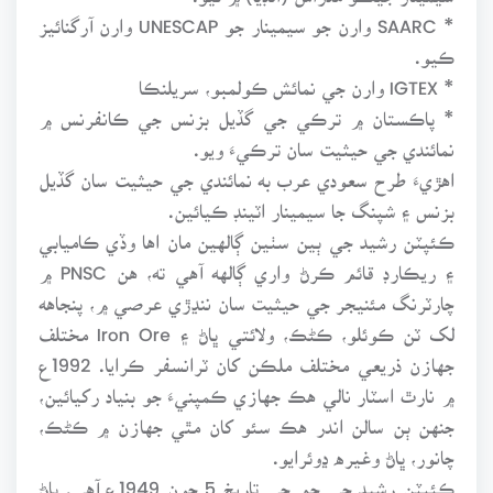
* SAARC وارن جو سيمينار جو UNESCAP وارن آرگنائيز
ڪيو.
* IGTEX وارن جي نمائش ڪولمبو، سريلنڪا
* پاڪستان ۾ ترڪي جي گڏيل بزنس جي ڪانفرنس ۾
نمائندي جي حيثيت سان ترڪيءَ ويو.
اهڙيءَ طرح سعودي عرب به نمائندي جي حيثيت سان گڏيل
بزنس ۽ شپنگ جا سيمينار اٽينڊ ڪيائين.
ڪئپٽن رشيد جي ٻين سٺين ڳالهين مان اها وڏي ڪاميابي
۽ ريڪارڊ قائم ڪرڻ واري ڳالهه آهي ته، هن PNSC ۾
چارٽرنگ مئنيجر جي حيثيت سان ننڍڙي عرصي ۾، پنجاهه
لک ٽن ڪوئلو، ڪڻڪ، ولائتي ڀاڻ ۽ Iron Ore مختلف
جهازن ذريعي مختلف ملڪن کان ٽرانسفر ڪرايا. 1992ع
۾ نارٿ اسٽار نالي هڪ جهازي ڪمپنيءَ جو بنياد رکيائين،
جنهن ٻن سالن اندر هڪ سئو کان مٿي جهازن ۾ ڪڻڪ،
چانور، ڀاڻ وغيره ڍوئرايو.
ڪئپٽن رشيد جي ڄم جي تاريخ 5 جون 1949ع آهي. پاڻ