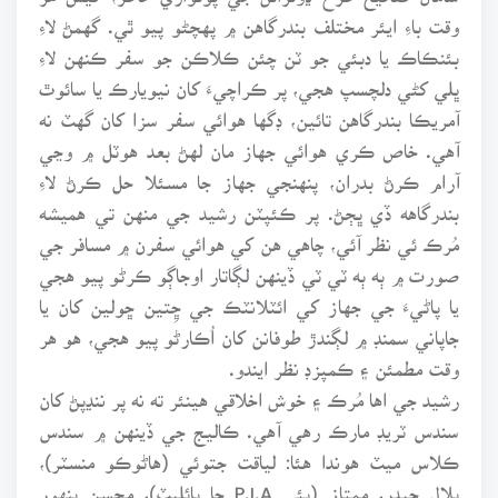
وقت باءِ ايئر مختلف بندرگاهن ۾ پهچڻو پيو ٿي. گهمڻ لاءِ
بئنڪاڪ يا دبئي جو ٽن چئن ڪلاڪن جو سفر ڪنهن لاءِ
ڀلي کڻي دلچسپ هجي، پر ڪراچيءَ کان نيويارڪ يا سائوٿ
آمريڪا بندرگاهن تائين، ڊگها هوائي سفر سزا کان گهٽ نه
آهي. خاص ڪري هوائي جهاز مان لهڻ بعد هوٽل ۾ وڃي
آرام ڪرڻ بدران، پنهنجي جهاز جا مسئلا حل ڪرڻ لاءِ
بندرگاهه ڏي ڀڄڻ. پر ڪئپٽن رشيد جي منهن تي هميشه
مُرڪ ئي نظر آئي، چاهي هن کي هوائي سفرن ۾ مسافر جي
صورت ۾ ٻه ٻه ٽي ٽي ڏينهن لڳاتار اوجاڳو ڪرڻو پيو هجي
يا پاڻيءَ جي جهاز کي ائٽلانٽڪ جي ڇِتين ڇولين کان يا
جاپاني سمنڊ ۾ لڳندڙ طوفانن کان اُڪارڻو پيو هجي، هو هر
وقت مطمئن ۽ ڪمپزڊ نظر ايندو.
رشيد جي اها مُرڪ ۽ خوش اخلاقي هينئر ته نه پر ننڍپڻ کان
سندس ٽريڊ مارڪ رهي آهي. ڪاليج جي ڏينهن ۾ سندس
ڪلاس ميٽ هوندا هئا: لياقت جتوئي (هاڻوڪو منسٽر)،
بلال حيدر، ممتاز (ٻئي P.I.A جا پائليٽ)، محسن پنهور