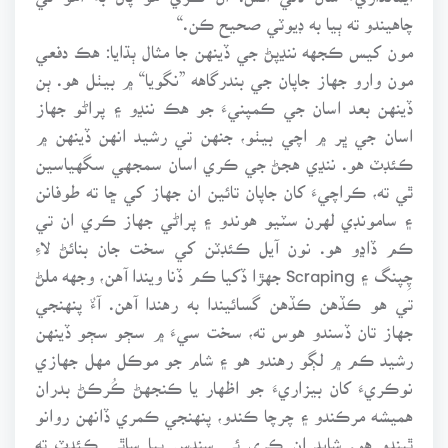
چاهيندو ته ٻيا به ڊيوٽي صحيح ڪن.“
مون کيس ڪجهه ننڍپڻ جي ڏينهن جا مثال ٻڌايا: هڪ دفعي
مون وارو جهاز جاپان جي بندرگاهه ”نگويا“ ۾ بيٺل هو. ٻن
ڏينهن بعد اسان جي ڪمپنيءَ جو هڪ ننڍو ۽ پراڻو جهاز
اسان جي ڀر ۾ اچي بيٺو، جنهن تي رشيد انهن ڏينهن ۾
ڪئڊٽ هو. ننڍي هجڻ جي ڪري اسان سمجهي سگهياسين
ٿي ته، ڪراچيءَ کان جاپان تائين ان جهاز کي ڇا ته طوفانن
۽ سامونڊي لهرن سٽيو هوندو ۽ پراڻي جهاز ڪري ان تي
ڪم ڏاڍو هو. نون آيل ڪئڊٽن کي سخت جان بنائڻ لاءِ
چِپنگ ۽ Scraping جهڙا ڏکيا ڪم ڏنا ويندا آهن، وجهه ملڻ
تي هو ڪڏهن ڪڏهن گسائيندا به رهندا آهن. آءٌ پنهنجي
جهاز تان ڏسندو هوس ته، سخت سيءَ ۾ سڄو سڄو ڏينهن
رشيد ڪم ۾ لڳو رهندو هو ۽ شام جو موڪل مهل جهازي
نوڪريءَ کان بيزاريءَ جو اظهار يا ڪنجهڻ ڪُرڪڻ بدران
هميشه مرڪندو ۽ چرچا ڪندو، پنهنجي ڪمري ڏانهن روانو
ٿيندو هو. شايد ان ڪري ئي سندس ٻيا ساٿي ڪئڊٽ ته