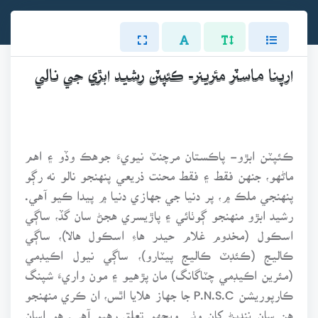
ارپنا ماسٽر مئرينر- ڪئپٽن رشيد ابڙي جي نالي
ڪئپٽن ابڙو- پاڪستان مرچنٽ نيويءَ جوهڪ وڏو ۽ اهم
ماڻهو، جنهن فقط ۽ فقط محنت ذريعي پنهنجو نالو نه رڳو
پنهنجي ملڪ ۾، پر دنيا جي جهازي دنيا ۾ پيدا ڪيو آهي.
رشيد ابڙو منهنجو ڳوٺائي ۽ پاڙيسري هجڻ سان گڏ، ساڳي
اسڪول (مخدوم غلام حيدر هاءِ اسڪول هالا)، ساڳي
ڪاليج (ڪئڊٽ ڪاليج پيٽارو)، ساڳي نيول اڪيڊمي
(مئرين اڪيڊمي چٽاگانگ) مان پڙهيو ۽ مون واريءَ شپنگ
ڪارپوريشن P.N.S.C جا جهاز هلايا اٿس، ان ڪري منهنجو
هن سان ننڍپڻ کان وٺي ويجهو تعلق رهيو آهي. هو اسان