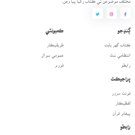
ڳنڍجو
ڪميونٽي
ڪتاب گهر بابت
طريقيڪار
انتظامي سَٿ
عمومي سوال
رابطو
فورم
پراجيڪٽ
فونٽ سرور
لفظيڪار
پيغامِ قرآن
رابطو