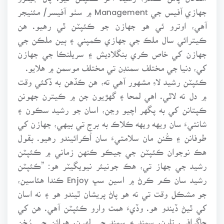
جهازي آفيس جي Management ۾ سٺو آفيسر/ مئنيجر
آهي، اوترو ئي هو جهازن جو ڪئپٽن ٿي رهيو. هن
ڪيترائي سال ملڪ جي جهازي ڪمپني ۽ ٻين ملڪن جي
جهازن کي خاص ڪري بنگلاديش ۽ سريلنڪا جي جهازن
کي، دنيا جي مختلف سمنڊن تي مختلف موسمن ۾ هلايو.
ڪئپٽن رشيد لاءِ مشهور آهي ته، هن ڪڏهن به ڏکئي وقت
۾ دل نه لاٿي. اهي لمحا ۽ گهڙيون جن ۾ ڪيترن جهونن
ڪپتانن کي به پگهر اچيو وڃن، اسان جو رشيد سڪون ۽
شانتيءَ سان ويهه ويهه ڪلاڪ به برج تي بيهي، جهازن کي
طوفانن ۽ ڪُنن مان سلامتيءَ سان اُڪرائيندو رهيو. بقول
هڪ نوجوان ڪئپٽن جي جيڪو ڪنهن زماني ۾ ڪئپٽن
رشيد جي جهاز تي، هڪ جونيئر نيويگيٽر هو: ”ڪئپٽن
رشيد سان ڪم ڪرڻ ۾ اسين سڀ Enjoy ڪندا هئاسين،
جو مشڪل وقت تي نه هو پاڻ پريشان ٿيندو هو ۽ نه اسان
کي ٿيڻ ڏيندو هو. وڏيءَ همت وارو ڪئپٽن آهي. هن کي
جاگرافي، تارن، سمنڊ ۽ سمنڊ جي لهرن، هوائن جي رُخن