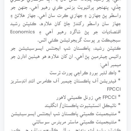
ڇڏي، پنهنجو پرائيويٽ بزنس ڪري رهيو آهي. جنهن جو
واسطو پڻ جهازن ۽ جهازي ڪرت سان آهي. جهاز هلائڻ ۽
جهاز سان واسطو رکندڙ ڄاڻ کان علاوه، ڪئپٽن رشيد
اقتصاديات جو پڻ شاگرد رهيو آهي ۽ Economics
سبجيڪٽ ۾ پوسٽ گريجوئيشن ڪئي اٿس.
ڪئپٽن رشيد، پاڪستان شپ ايجنٽس ايسوسيئيشن جو
وائيس چيئرمين پڻ آهي. ان کان علاوه هو هيٺين ادارن جو
ميمبر آهي:
* ڊاڪ لئبر بورڊ ڪراچي پورٽ ٽرسٽ
* فيڊريشن آف پاڪستان چيمبر آف ڪامرس ائنڊ انڊسٽريز
FPCCI
* FPCCI جي زونل ڪميٽي لاهور
* ناٽيڪل انسٽيٽيوٽ پاڪستان/ انگليند
* مئنيجمينٽ ڪميٽي پاڪستان شپ ايجنٽس ايسوسيئيشن
* مئنيجمينٽ ڪميٽي ماسٽر مرينرس سوسائٽي
ڪئپٽن رشيد ابڙو پنهنجي پراڻي ڪاليج- پيٽارو جي ڪمن