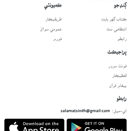
ڳنڍجو
ڪميونٽي
ڪتاب گهر بابت
طريقيڪار
انتظامي سَٿ
عمومي سوال
رابطو
فورم
پراجيڪٽ
فونٽ سرور
لفظيڪار
پيغامِ قرآن
رابطو
اي-ميل:
salamatsindh@gmail.com