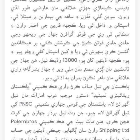
ڊفينس، ڪياماڙي جهڙي علائقي مان عارضي طور لڏي
ويون. سوين گلي، ڦڦڙن ۽ ساهه جي بيمارين ۾ مبتلا ٿي،
اسپتالن ۾ داخل ٿي ويا. ڪجهه فارين جي اخبار وارن ۽
مڪاني ٽي وي جي فوٽو گرافرن جهاز جي ويجهو وڃي
جلدي جلدي فوٽن ڪڍڻ جي ڪوشش ڪئي، پر هيڪاندين
گئسن ڪري بيهوش ٿي ويا ۽ کين اسپتال کڻي وڃڻو پيو ۽
پوءِ ڪجهه ڏينهن کان پوءِ 13000 وڌيڪ تيل، هن جهاز جي
ٽانڪين مان ڳڙي سمنڊ سان ملي ويو ۽ جهاز بندرگاهه واري
علائقي مان ٻاهر نڪرڻ بدران ٻه اڌ ٿي ويو.
پاڪستان جي تيل صاف ڪرڻ واري هڪ ڪمپني ”پاڪستان
ريفائينري لميٽيڊ“ دستور موجب عرب امارات مان تيل
گهرائڻ لاءِ، پاڪستان جي قومي جهازي ڪمپني PNSC کي
تيل گهرائڻ لاءِ، چيو، جن وٽ تيل بردار جهازن جي کوٽ
هجڻ ڪري، هنن مالٽا ٻيٽ جي هڪ ڪمپني Polembros
Shipping Ltd وارن سان ڳالهايو، جيڪي ڏينهن جي حساب
سان يا مقرر مسافريءَ موجب ڀاڙي تي جهاز ڏيندا رهن ٿا.