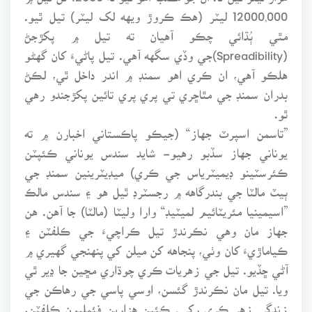
12000,000 ليٽر (هڪ ڪروڙ ويهه لک ليٽر) تيل ٿيو.
مٿي ٻُڌائي چڪو آهيان ته تيل ۾ پکڙجڻ
(Spreadibility)جي وڏي سگهه آهي. تيل پاڻيءَ کان گهڻو
هلڪو آهي، ان ڪري اهو سمنڊ ۾ اندر داخل ٿي، لڪڻ
بدران سمنڊ جي مٿاڇري تي پري پري تائين پکڙجندو رهي
ٿو.
”تاسمن اسپرٽ جهاز“ (جيڪو پاڪستاني اخبارن ۾ ته
يوناني جهاز سڏبو رهيو- شايد سندس يوناني ڪئپٽن
ڪئرسٽينو ڊيميٽرياس جي ڪري) ميڊيٽرينين سمنڊ جي
ٻيٽ مالٽا جي بندرگاهه ۾ رجسٽرڊ ٿيل هو ۽ سندس مالڪ
”اسيمينيا مئريٽائيم لميٽيڊ“ وارا وليٽا (مالٽا) جا آهن. هن
جهاز مان وهي نڪرندڙ تيل ڪراچيءَ جي ڪلفٽن ۽
ڪياماڙيءَ کان وٺي، پنجاهه کن ميلن کي پنهنجي گهيري ۾
آڻي ڇڏيو. تيل جي زهريات ڪري چوڌاري مڇين جا ڍير ٿي
ويا. تيل مان نڪرندڙ گئسن، اوسي پاسي جي رهاڪن جي
زندگي زهر ڪري رکي. ڪئين هزارين فئمليون ڪلفٽن،