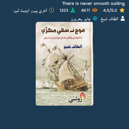
There is never smooth sailing
4.5/5.0
4671
1203
آخري ڀيرو اپڊيٽ ٿيو:
الطاف شيخ
ڇاپو پھريون