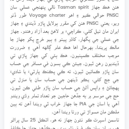
هنن هڪ جهاز Tasman spirit نالي پنهنجي عملي سان
PNSC حوالي ڪيو ۽ اهو Voyage charter طور ڏنو
ويو، يعني PNSC هنن کي مقرر ٻولايل ڀاڙو ڏيندي ۽ جهاز
ايران مان تيل کڻي، ڪراچيءَ ۾ لاهڻ بعد آزاد رهندو. جهاز
جي عملي جي پگهار، کاڌو پيتو ۽ ٻيو خرچ پکو جهاز جا
مالڪ ڀريندا. بهرحال اها هڪ عام ڳالهه آهي ۽ ضرورت
موجب مختلف ڪمپنيون، هڪ ٻئي کي جهاز ڀاڙي تي
ڏينديون رهن ٿيون. جيئن ڪي بسون في مسافر جي حساب
سان ڀاڙو ڪمائين ٿيون، ته ڪي پڪنڪ پارٽيءَ يا شاديءَ
جي ڄڃ کڻي، يڪو ڏينهن جي حساب سان يا منزل تي
پهچائڻ ۽ واپس آڻڻ جي حساب سان ڀاڙو طئي ڪن ٿيون.
حج جي موسم ۾ به جڏهن حاجين جو تعداد تمام وڌي ويندو
آهي يا اسان جي PIA جا جهاز خراب ٿي ويندا آهن ته ٻين
ملڪن مان مسواڙ تي ورتا ويندا آهن.
تاسمن اسپرٽ ڪو نئون جهاز نه هو، اٽڪل 25 سال پراڻو
هو، پر ان سان ڪو فرق نٿو پوي. جيڪڏهن جهاز جا ڪاغذ