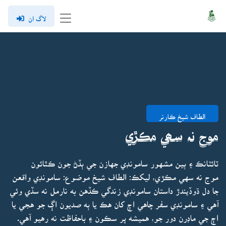
لاگ ان
الطاف شيخ ڪارنر
موج نہ سھي مڪڙي
ٽائٽانڪ ۽ ٻين مشهور سامونڊي جهازن جي ٻڏڻ جون ڪٿائون
موج نه سهي مڪڙي، ليکڪ: الطاف شيخ موضوع: سامونڊي واقعن
جا دل ڌوڏيندڙ داستان سامونڊي زندگي ڪڏهن به نارمل نه سڏي وئي
آهي ۽ سامونڊي سفر چاهي اڄ کان هڪ يا ٻه صديون اڳ جو هجي يا
اڄ جي ماڊرن دور جو، هميشه پر سڪون ۽ باحفاظت نه رهيو آهي.