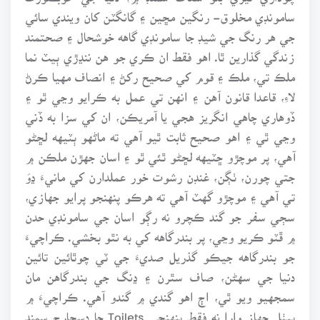
سامونڊي مخلوق- رنگين مڇين ۽ گانگٽن کان ويندي سائي
جي هر رنگ جي شيڊ جا سامونڊي گاهه خوشحال ۽ صحتمند
زندگي گذارين ٿا. اهو فقط ان ڪري جو هن ننڍڙي ٻيٽ نما
ملڪ تي، ملڪ ۽ قوم کي صحيح رکڻ ۽ انصاف مهيا ڪرڻ
لاءِ، قاعدا قانون آهن ۽ انهن تي عمل به ڪرايو وڃي ٿو ۽
ڏوهاري چاهي انگريز هجي يا آمريڪن، ان کي سزا به ڏني
وڃي ٿي ۽ اهو صحيح ثابت ٿيو آهي ته ماڻهو ٻٽيهه لڇڻو
آهي، پر موچڙو ڇٽيهه لڇڻو ٿئي ٿو ۽ اسان جهڙن ملڪن ۾
جتي چورن، ٺڳن، غنڊن رشوت خور عملدارن کي مانيءَ ڍوَ
تي آهي ۽ موچڙو گهٽ آهي ته هرڪو پنهنجو پرايو جهازي،
سڄي سفر جو گند ڪچرو نه رڳو اسان جي سامونڊي حدن
۾ ڦٽو ڪريو وڃي، پر بندرگاهه کي به نٿو بخشي. ڪراچيءَ
جو بندرگاهه جيڪو گذريل صديءَ جي ٽي چوٿائين تائين
دنيا جي سهڻن، صاف سٿرن ۽ ڍنگ جي بندرگاهن مان
سمجهيو ويو ٿي، اڄ اهو گندي ۾ گندو آهي. ڪراچيءَ ۾
بيٺل جهاز وارا نه فقط پنهنجي Toilets جا ڊسچارج سمنڊ