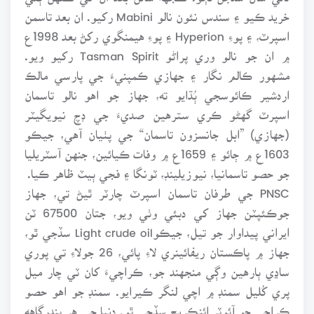
خريد ڪيو ۽ سندس نئون نالو Mabini رکيو. ان بعد تاسمن
اسپرٽ، ۽ پوءِ Hyperion ۽ پوءِ هيمنگوي رکڻ بعد 1998ع
۾ ان جو نالو وري پراڻو Tasman Spirit رکيو ويو.
مشهور ڪالم نگار ۽ جهازي ڪمپنيءَ جي پارسي مالڪ
اردشير ڪائوسجي ٻُڌايو ته، جهاز جو اهو نالو تاسمان
اسپرٽ گهڻو ڪري سترهين صديءَ جي ڊچ نيويگيٽر
(جهازي) ”ابل جانسزون تاسمان“ جي پٺيان آهي، جيڪو
1603ع ۾ ڄائو ۽ 1659ع ۾ وفات ڪيائين، جنهن آسٽريليا
جو حصو تاسمانيا، نيوزيلينڊ، ٽونگا ۽ فجي ٻيٽ ظاهر ڪيا.
PNSC جي طرفان تاسمان اسپرٽ چارٽر ٿيڻ تي، جهاز
جوڪئپٽن جهاز کي دبئي وٺي ويو، جتان 67500 ٽن
ايراني پيداوار جو تيل، جيڪوLight crude oil سڏجي ٿو،
جهاز ۾ پاڪستان ريفائينري لاءِ پائي، 26 جولاءِ تي پوري
ساڍي ٻارهين وڳي منجهند جو، ڪراچيءَ کان ٽي چار ميل
پري کُليل سمنڊ ۾ اچي لنگر ڪيرايو. سمنڊ جو اهو حصو
ڪراچي جو آئوٽر ائنڪريج سڏجي ٿو. دنيا جي هر بندرگاهه