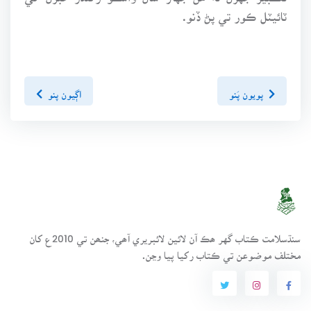
ٽائيٽل ڪور تي پڻ ڏنو.
پويون پَنو
اڳيون پنو
سنڌسلامت ڪتاب گهر ھڪ آن لائين لائبريري آھي، جنھن تي 2010ع کان
مختلف موضوعن تي ڪتاب رکيا پيا وڃن.