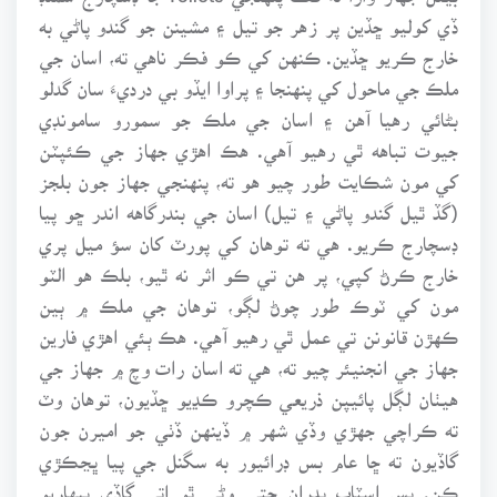
ڏي کوليو ڇڏين پر زهر جو تيل ۽ مشينن جو گندو پاڻي به
خارج ڪريو ڇڏين. ڪنهن کي ڪو فڪر ناهي ته، اسان جي
ملڪ جي ماحول کي پنهنجا ۽ پراوا ايڏو بي درديءَ سان گدلو
بڻائي رهيا آهن ۽ اسان جي ملڪ جو سمورو سامونڊي
جيوت تباهه ٿي رهيو آهي. هڪ اهڙي جهاز جي ڪئپٽن
کي مون شڪايت طور چيو هو ته، پنهنجي جهاز جون بلجز
(گڏ ٿيل گندو پاڻي ۽ تيل) اسان جي بندرگاهه اندر ڇو پيا
ڊسچارج ڪريو. هي ته توهان کي پورٽ کان سؤ ميل پري
خارج ڪرڻ کپي، پر هن تي ڪو اثر نه ٿيو، بلڪ هو الٽو
مون کي ٽوڪ طور چوڻ لڳو، توهان جي ملڪ ۾ ٻين
ڪهڙن قانونن تي عمل ٿي رهيو آهي. هڪ ٻئي اهڙي فارين
جهاز جي انجنيئر چيو ته، هي ته اسان رات وچ ۾ جهاز جي
هيٺان لڳل پائيپن ذريعي ڪچرو ڪڍيو ڇڏيون، توهان وٽ
ته ڪراچي جهڙي وڏي شهر ۾ ڏينهن ڏٺي جو اميرن جون
گاڏيون ته ڇا عام بس ڊرائيور به سگنل جي پيا ڀڃڪڙي
ڪن. بس اسٽاپ بدران جتي وڻي ٿو اتي گاڏي بيهاريو