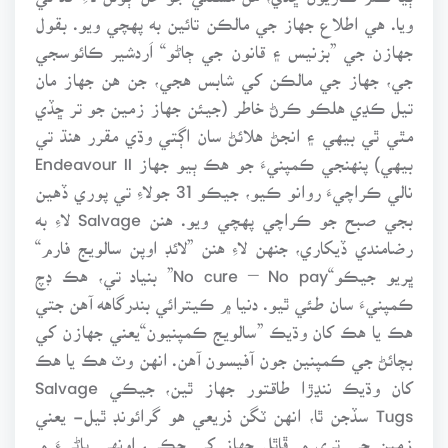
ويا. هي اطلاع جهاز جي مالڪن تائين به پهچي ويو. بقول
جهازن جي ”بزنيس ۽ قانون جي ڄاڻو“ اَردشير ڪائوسجي
جي، جهاز جي مالڪن کي شابس هجي، جن هن جهاز مان
تيل ڪڍي هلڪو ڪرڻ خاطر (جيئن جهاز زمين جو تر ڇڏي
مٿي ٿي بيهي ۽ انجڻ هلائڻ سان اڳتي وڌي مقرر هنڌ تي
بيهي) پنهنجي ڪمپنيءَ جو هڪ ٻيو جهاز Endeavour II
نالي ڪراچيءَ روانو ڪيو، جيڪو 31 جولاءِ تي پوري ڏهين
بجي صبح جو ڪراچي پهچي ويو. هنن Salvage لاءِ به
رضامندي ڏيکاري، جنهن لاءِ هنن ”لائڊ اوپن سالويج فارم“
ڀريو جيڪو“No cure – No pay” بنياد تي، هڪ ڊچ
ڪمپنيءَ سان طئي ٿيو. دنيا ۾ ڪيترائي بندرگاهه آهن جتي
هڪ يا هڪ کان وڌيڪ ”سالويج ڪمپنيون“يعني جهازن کي
بچائڻ جي ڪمپنين جون آفيسون آهن. انهن وٽ هڪ يا هڪ
کان وڌيڪ ننڍڙا طاقتور جهاز ٿين، جيڪي Salvage
Tugs سڏجن ٿا، انهن ٽگن ذريعي هو گرائونڊ ٿيل- يعني
زمين جي تري ۾ ڦاٿل جهاز کي ڇڪي، اونهي پاڻيءَ ۾