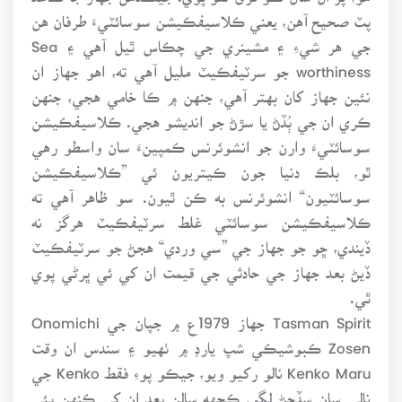
پٽ صحيح آهن، يعني ڪلاسيفڪيشن سوسائٽيءَ طرفان هن
جي هر شيءِ ۽ مشينري جي چڪاس ٿيل آهي ۽ Sea
worthiness جو سرٽيفڪيٽ مليل آهي ته، اهو جهاز ان
نئين جهاز کان بهتر آهي، جنهن ۾ ڪا خامي هجي، جنهن
ڪري ان جي ٻُڏڻ يا سڙڻ جو انديشو هجي. ڪلاسيفڪيشن
سوسائٽيءَ وارن جو انشوئرنس ڪمپينءَ سان واسطو رهي
ٿو، بلڪ دنيا جون ڪيتريون ئي ”ڪلاسيفڪيشن
سوسائٽيون“ انشوئرنس به ڪن ٿيون. سو ظاهر آهي ته
ڪلاسيفڪيشن سوسائٽي غلط سرٽيفڪيٽ هرگز نه
ڏيندي، ڇو جو جهاز جي ”سي وردي“ هجڻ جو سرٽيفڪيٽ
ڏيڻ بعد جهاز جي حادثي جي قيمت ان کي ئي ڀرڻي پوي
ٿي.
Tasman Spirit جهاز 1979ع ۾ جپان جي Onomichi
Zosen ڪبوشيڪي شپ يارڊ ۾ ٺهيو ۽ سندس ان وقت
Kenko Maru نالو رکيو ويو، جيڪو پوءِ فقط Kenko جي
نالي سان سڏجڻ لڳو. ڪجهه سالن بعد ان کي ڪنهن ٻئي