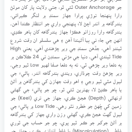
جو Outer Anchorage ٿئي ٿو، جتي ولايت پار کان موٽڻ
وارا پنهنجا توڙي پراوا جهاز سمنڊ ۾ لنگر ڪيرائي،
بندرگاهه ۾ اندر اچڻ لاءِ پنهنجي واري جو انتظار ڪندا آهن.
بندرگاهه وارا روزانو هڪڙا جهاز بندرگاهه کان ٻاهر ڪڍي،
انهن جي جاءِ تي ٻيا آڻيندا آهن ۽ هي سلسلو ان وقت شروع
ٿيندو آهي، جڏهن سمنڊ جي وير چڙهندي آهي، يعني High
Tide ٿيندي آهي. دنيا جي مڙني سمنڊن تي 24 ڪلاڪن ۾
ٻه دفعا وير چڙهي ٿي، ته ٻه دفعا صفا لهيو Low ٿيو وڃي.
وير چڙهڻ وقت چوڌاري، ويندي بندرگاهه اندر، پاڻيءَ جي
ليول مٿي ٿيو وڃي ۽ اهو وقت جهازن کي بندرگاهن ۾ آڻڻ
يا ٻاهر ڪڍڻ لاءِ بهترين ٿئي ٿو، ڇو جو پاڻيءَ جي گهڻي
اونهائي (Depth) هجڻ ڪري، جهاز جي تري (Keel) جو
زمين کي ڇُهڻ جو خطرو نٿو رهي. Low Tide ۾ پاڻيءَ جي
ليول گهٽ هجڻ ڪري، گهڻي وزن واري جهاز کي بندرگاهه
۾ آڻڻ جوکم جو ڪم ٿيو پوي، ڇو جو حساب جي ٿوري
غلطي (Miscalculation) يا غلط اندازي ڪري، جهاز جو