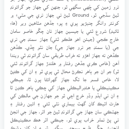
ترو زمين کي ڇُهي سگهي ٿو، جنهن کي جهاز جو گرائونڊ
ٿيڻ سڏجي ٿو. Ground ٿيڻ تي جهاز تري جي مٽيءَ ۾
کونئر وانگر چنبڙيو پوي ۽ پوءِ جڏهن مٿاهين وير (هاءِ
ٽائيڊ) شروع ٿئي يا جيسين جهاز تان چڱو خاصو سامان
خارج ڪجي (جيئن اهو هلڪو ٿئي) جهاز سمنڊ جي تري
جي (يا سمنڊ جو ترو جهاز جي) جان نٿو ڇڏي. ڪڏهن
ڪڏهن ته جهاز اهڙو ته خراب طريقي سان گرائونڊ ٿي ويندا
آهن (خاص ڪري جڏهن رفتار ۾ هلندڙ جهاز گرائونڊ ٿئي
ٿو) جو ان جو ٻاهر نڪرڻ محال ٿي پوي ٿو ۽ ان کي ڪڍڻ
لاءِ خاص قسم جا ٽگ جهاز گهرائڻا پون ٿا، جيڪي
مڪينيڪلي يا هئڊراليڪلي جهاز کي ڇڪي ٻاهر ڪڍن ٿا
۽ ان تي ايڏو وڏو خرچ اچي ٿو جو جهازن جي مالڪن کي
هارٽ اٽيڪ کان گهٽ بيماري نٿي ٿئي ۽ ائين رفتار ۽
جهٽڪي سان جهاز جي گرائونڊ ٿيڻ جو اثر، جهاز جي انجڻ
تي پڻ تمام خراب پوي ٿو، جيڪي اثر هڪ مڪينيڪل
انجنيئر چڱي طرح سمجهي سگهي ٿو ۽ ان کان وڌيڪ