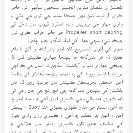
تفصيل ۾ نقصان مئرين انجنيئر سمجهي سگهي ٿو، خاص
ڪري گرائونڊ ٿيڻ مهل جيڪا سمنڊ جي تري جي مٽي يا
واري جهاز جي پروپيلر وٽ، اسٽرن ٽيوب مان داخل ٿي
Propeller shaft bearing جو خانو خراب ڪري ٿي،
جيڪا شيءِ سڄي جهاز کي لولو لنگڙو بڻايو ڇڏي.
جهاز کي آئوٽر ائنڪريج کان اندر بندرگاهه ۾ آڻڻ يا ٻاهر
ڪڍڻ لاءِ هر بندرگاهه جا پنهنجا جهازي ڪئپٽن ٿين ٿا،
جيڪي جهازي دنيا ۾ ”پائليٽ“ سڏجن ٿا. اسان جي ڪراچي
پورٽ يا قاسم پورٽ کي به پنهنجا پنهنجا ڏهاڪو کن پائليٽ
آهن، جيڪي تجربيڪار ڪئپٽنن مان چونڊيا وڃن ٿا. هنن
پائليٽن کي پنهنجي بندرگاهه جي انچ انچ جي ڄاڻ رهي ٿي
ته، ڪهڙي هنڌ پاڻيءَ جي ڪيتري ليول آهي ۽ سمنڊ اندر ڇا
ڇا آهي. سمنڊ جي مٿان ڪهڙي ڪهڙي هنڌ Buoy ۽ بيڪن
آهن ۽ انهن جو مطلب ڇا آهي ۽ ڪيتري وزن واري جهاز
کي مختلف هنڌن تان، ڪيتري رفتار سان هلائجي ۽
بندرگاهه ۾ اندر پهچڻ لاءِ جيڪي موڙ اچن ٿا، انهن موڙن