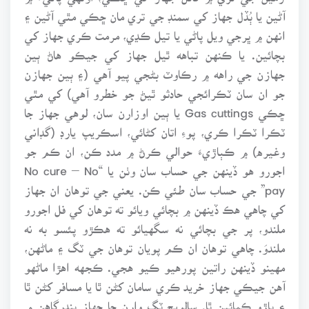
آڻين يا ٻُڏل جهاز کي سمنڊ جي تري مان ڇڪي مٿي آڻين ۽
انهن ۾ ڀرجي ويل پاڻي يا تيل ڪڍي، مرمت ڪري جهاز کي
بچائين. يا ڪنهن تباهه ٿيل جهاز کي جيڪو هاڻ ٻين
جهازن جي راهه ۾ رڪاوٽ بڻجي پيو آهي (۽ ٻين جهازن
جو ان سان ٽڪرائجي حادثو ٿيڻ جو خطرو آهي) کي مٿي
ڇڪي Gas cuttings يا ٻين اوزارن سان، لوهي جهاز جا
ٽڪرا ٽڪرا ڪري، پوءِ اتان کڻائي، اسڪريپ يارڊ (گڊاني
وغيره) ۾ ڪٻاڙيءَ حوالي ڪرڻ ۾ مدد ڪن، ان ڪم جو
اجورو هو ڏينهن جي حساب سان وٺن يا “No cure – No
pay” جي حساب سان طئي ڪن. يعني جي توهان ان جهاز
کي چاهي هڪ ڏينهن ۾ بچائي ويائو ته توهان کي فل اجورو
ملندو، پر جي بچائي نه سگهيائو ته هڪڙو پئسو به نه
ملندوَ. چاهي توهان ان ڪم پويان توهان جي ٽگ ۽ ماڻهن،
مهينو ڏينهن راتين پورهيو ڪيو هجي. ڪجهه اهڙا ماڻهو
آهن جيڪي جهاز خريد ڪري سامان کڻن ٿا يا مسافر کڻن ٿا
۽ ڀاڙو ڪمائين ٿا. سالويج ٽگ وارن جا جهاز بندرگاهن ۾