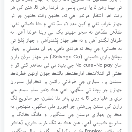
ئي بيٺا رهن ٿا يا اوسي پاسي ۾ ڦرندا رهن ٿا. هنن کي هر
وقت اهو انتظار هوندو آهي ته، ڪنهن وقت ڪنهن جو ٿو
جهاز خراب ٿئي ۽ کين مدد لاءِ سڏ ٿئي ۽ ڪا ڪمائي ٿئي.
ڪڏهن ڪڏهن ته سڄو مهينو بک تي ويٺا هوندا آهن، نه
طوفان لڳندو آهي ۽ نه ڪو جهاز ٻُڏندوآهي ۽ جهاز ٻُڏڻ تي
به ڪمائيءَ جي پڪ ته هوندي ناهي، جو ان معاملي ۾ جهاز
بچائڻ واري ڪمپني (Salvage Co.) جو جهاز ٻوڏڻ وارن
سان No cure-No pay جي بنياد تي ئي معاهدو ٿئي ٿو ۽
ڪٿي ٿو ائٽلانٽڪ، اڊارڪٽڪ، بالٽڪ جهڙن اونهن خطرناڪ
سمنڊن ۾، سياري جي طوفاني راتين ۾ ٽڪرايل سمورن
جهازن جو بچاءُ ٿي سگهي. اهي هڪ دفعو سڌو سمنڊ جي
تري ۾ هليا وڃن ٿا ته وري ٻاهر نٿا نڪرن، جو سالويج ٽگ
وارن کي سندن پورهئي جو اجورو ملي سگهي. منهنجي به
هڪ ٻن جهازي دوستن جي سنگاپور ۽ هانگ ڪانگ ۾
سالويج ڪمپني آهي. هنن هڪ ٻه ٽگ خريد ڪري، ڏهاڪو
کن ماڻهو Employ ڪري رکيا آهن. گذريل سال سنگاپور