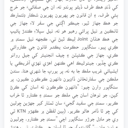
کي ڏنڊ هڪ طرف ڏيڻو پوندو ته، ان جي صفائيءَ جو خرچ
ٻئي طرف. ۽ ان قانون جو پهريون پهريون شڪار ڊئنمارڪ
جو هڪ جهاز ٿيو، جيڪو اڳتي جي سفر لاءِ جهاز جي
ٽانڪين ۾ تيل ڀرائي رهيو هو ته، تيل سپلاءِ ڪندڙ پائيپ
جي هڪ هنڌان Joint لِيڪ ٿيڻ تي، ڪجهه تيل سمنڊ ۾
ڪِري پيو. سنگاپور حڪومت يڪدم قانون جي ڪاروائي
ڪري، جهاز جي ڪئپٽن ۽ چيف انجنيئر کي جيل روانو
ڪري ڇڏيو، جيتوڻيڪ اهي ڪنهن اهڙي تهڙي آفريڪي يا
ايشيائي غريب ملڪ جا به نه، پر يورپ جا شهري هئا. سندن
ملڪن جي سفارتخانن ڏاڍيون دانهون ڪوڪون ڪيون، پر
سنگاپور وارن چيو: ”دانهون ڪوڪون ته اسان کي ڪرڻ
کپن، جو توهان اسان جي ملڪ جو سمنڊ ۽ ڪنارو ٿا خراب
ڪريو، سمنڊ جي سفيد گجيءَ سان ٽمٽار کير جهڙين ڇولين
کي ڇو ٿا ڏامر هاڻو ڪريو. (ٻين لفظن ۾ ڪهڙو KTN ٽي
وي جو ماڊل جوڙو سنگاپور اچي ”سمنڊ جو ڪنارو، ڇوليون
۽ تون مان...“ ڳائيندو)، ڇو ٿا اسان جي ڪناري تي رهندڙ