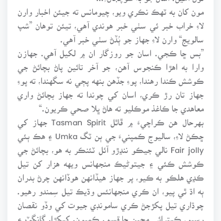
مون کان به ٽهڪ نڪري ويو، چيومانس ته جيئن اخبار وارن
لاءِ خراب خبر ئي سٺي خبر هوندي آهي، تيئن توهان ”شپ
سالويج“ وارن لاءِ جهاز جو ٻُڏڻ سٺي خبر آهي.
”بس ڇا ڪجي. اسان جو روزگار ان ۾ لکيل آهي. جهازن
وارا به اهڙا ڪنجوس آهن، جو آخر تائين پاڻ بچائڻ جي
ڪوشش ڪندا رهندا، پوءِ جڏهن بنهه پڄي نه سگهندا، ته پوءِ
جهاز تان رڙ ڪري، اسان کي چوندا ته جهاز بچائڻ واري
معاهدي جا ڪاغذ موڪليو ته هاڻ ڀلا صحي ڪريون.“
بهرحال هن ڪراچيءَ ۾ ڦاٿل Tasman Spirit جهاز کي
ڇڪڻ لاءِ، ساليوج ڪمپنيءَ جي ٻن ٽگ Umka ۽ هڪ ٻئي
Fair jolly نالي جيڪو ننڍڙو آئل ٽئنڪر به هو، بچائڻ جي
ڪوشش ڪئي ۽ جيتوڻيڪ منجهانس ويهه هزار کن تيل
ڪڍي هلڪو به ڪيو، پر جهاز هيڏانهن هوڏانهن چرڻ بدران
ٻه اڌ ٿي پيو، ان ڪري منجهانئس وڌيڪ تيل سِمندو رهيو.
چوڌاري تيل پکڙجڻ ڪري سامونڊي جيوت کي وڏو نقصان
رسيو. ڪيترائي مڇين جا قسم، ڪميون، کيکڙا، گانگٽ ۽