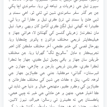
سپون تيل جي زهريات ۾ تباهه ٿي ويا. سامونڊي اڇا پکي
جن جو گذر سفر سامونڊي شين تي ٿئي ٿو، اهي سمنڊ ۾
ٽٻي هڻڻ يا سمنڊ تي ترڻ ڪري تيل ۾ ڪارا ٿي ويا ٿي.
ڪيترا ته گهڻي تيل لڳڻ ڪري اُڏامڻ کان ويهي رهيا. تيل
مان نڪرندڙ زهريلي گئسن کي گهٽائڻ لاءِ هوائي جهاز ۽
هيليڪاپٽر ذريعي مختلف دوائون ۽ پائوڊر ڇڻڪايا ويا.
بهرحال قصي کي ختم ڪجي، آخر مختلف ملڪن کان اهم
تجربيڪار ۽ ماڊل ”سالويج ٽگ“ گهرايا ويا، جن مختلف
طريقن سان جهاز ۾ باقي بچيل تيل ڪڍي، جهاز جا ٽڪرا
ٽڪرا ڪري، ڪرينن ذريعي بارجن ۾ چاڙهي، جهازن جي
قبرستان- گڊانيءَ موڪليا، جتي جي ڪٻاڙين جهاز جي
لوهه، ٽامي، پتل ۽ ڪاٺ جي شين کي مختلف ڪارخانن ۽
ڪٻاڙين کي وڪرو ڪيو. منهنجي خيال ۾ دنيا جي شايد ئي
ڪا اخبار هجي، جنهن ۾ هن حادثي جي خبر نه ڇپي هجي.
پاڪستان جي ته ڪيترن ئي رسالن: هيرالڊ، نيوز لائين،
تڪبير جهڙن ته هن جهاز سان واسطو رکندڙ خبرن کي