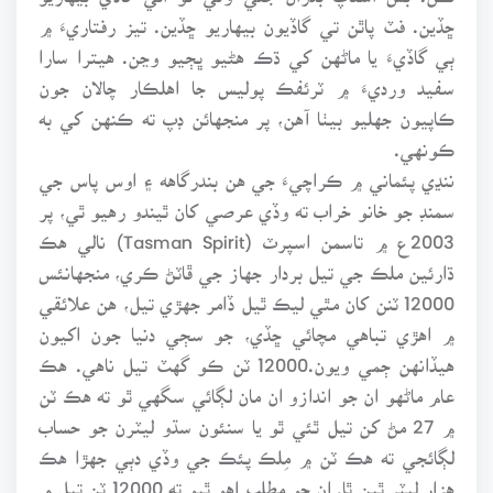
ڇڏين. فٽ پاٿن تي گاڏيون بيهاريو ڇڏين. تيز رفتاريءَ ۾
ٻي گاڏيءَ يا ماڻهن کي ڌڪ هڻيو ڀڄيو وڃن. هيترا سارا
سفيد ورديءَ ۾ ٽرئفڪ پوليس جا اهلڪار چالان جون
ڪاپيون جهليو بيٺا آهن، پر منجهائن ڊپ ته ڪنهن کي به
ڪونهي.
ننڍي پئماني ۾ ڪراچيءَ جي هن بندرگاهه ۽ اوس پاس جي
سمنڊ جو خانو خراب ته وڏي عرصي کان ٿيندو رهيو ٿي، پر
2003ع ۾ تاسمن اسپرٽ (Tasman Spirit) نالي هڪ
ڌارئين ملڪ جي تيل بردار جهاز جي ڦاٽڻ ڪري، منجهانئس
12000 ٽنن کان مٿي ليڪ ٿيل ڏامر جهڙي تيل، هن علائقي
۾ اهڙي تباهي مچائي ڇڏي، جو سڄي دنيا جون اکيون
هيڏانهن ڄمي ويون.12000 ٽن ڪو گهٽ تيل ناهي. هڪ
عام ماڻهو ان جو اندازو ان مان لڳائي سگهي ٿو ته هڪ ٽن
۾ 27 مڻ کن تيل ٿئي ٿو يا سنئون سڌو ليٽرن جو حساب
لڳائجي ته هڪ ٽن ۾ مِلڪ پئڪ جي وڏي دٻي جهڙا هڪ
هزار ليٽر ٿين ٿا. ان جو مطلب اهو ٿيو ته 12000 ٽن تيل ۾