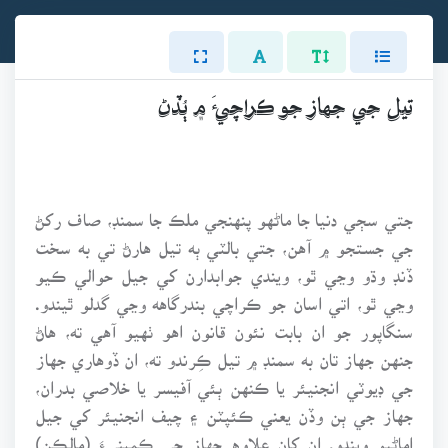
تيل جي جهاز جو ڪراچيءَ ۾ ٻُڏڻ
جتي سڄي دنيا جا ماڻهو پنهنجي ملڪ جا سمنڊ، صاف رکڻ
جي جستجو ۾ آهن، جتي بالٽي ٻه تيل هارڻ تي به سخت
ڏنڊ وڌو وڃي ٿو، ويندي جوابدارن کي جيل حوالي ڪيو
وڃي ٿو، اتي اسان جو ڪراچي بندرگاهه وڃي گدلو ٿيندو.
سنگاپور جو ان بابت نئون قانون اهو ٺهيو آهي ته، هاڻ
جنهن جهاز تان به سمنڊ ۾ تيل ڪِرندو ته، ان ڏوهاري جهاز
جي ڊيوٽي انجنيئر يا ڪنهن ٻئي آفيسر يا خلاصي بدران،
جهاز جي ٻن وڏن يعني ڪئپٽن ۽ چيف انجنيئر کي جيل
اماڻيو ويندو. ان کان علاوه جهاز جي ڪمپنيءَ (مالڪن)