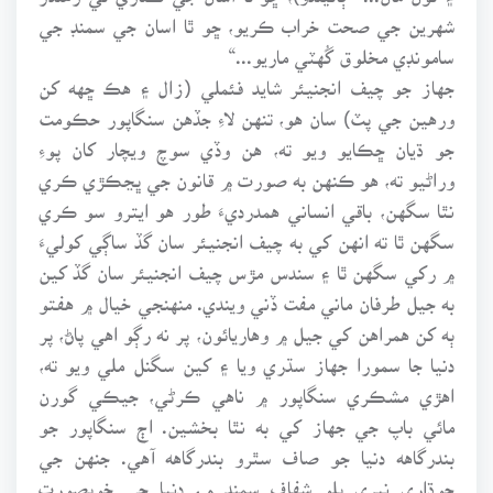
شهرين جي صحت خراب ڪريو، ڇو ٿا اسان جي سمنڊ جي
سامونڊي مخلوق گُهٽي ماريو...“
جهاز جو چيف انجنيئر شايد فئملي (زال ۽ هڪ ڇهه کن
ورهين جي پٽ) سان هو، تنهن لاءِ جڏهن سنگاپور حڪومت
جو ڌيان ڇڪايو ويو ته، هن وڏي سوچ ويچار کان پوءِ
وراڻيو ته، هو ڪنهن به صورت ۾ قانون جي ڀڃڪڙي ڪري
نٿا سگهن، باقي انساني همدرديءَ طور هو ايترو سو ڪري
سگهن ٿا ته انهن کي به چيف انجنيئر سان گڏ ساڳي کوليءَ
۾ رکي سگهن ٿا ۽ سندس مڙس چيف انجنيئر سان گڏ کين
به جيل طرفان ماني مفت ڏني ويندي. منهنجي خيال ۾ هفتو
ٻه کن همراهن کي جيل ۾ وهاريائون، پر نه رڳو اهي پاڻ، پر
دنيا جا سمورا جهاز سڌري ويا ۽ کين سگنل ملي ويو ته،
اهڙي مشڪري سنگاپور ۾ ناهي ڪرڻي، جيڪي گورن
مائي باپ جي جهاز کي به نٿا بخشين. اڄ سنگاپور جو
بندرگاهه دنيا جو صاف سٿرو بندرگاهه آهي. جنهن جي
چوڌاري نيري بلو شفاف سمنڊ ۾، دنيا جي خوبصورت