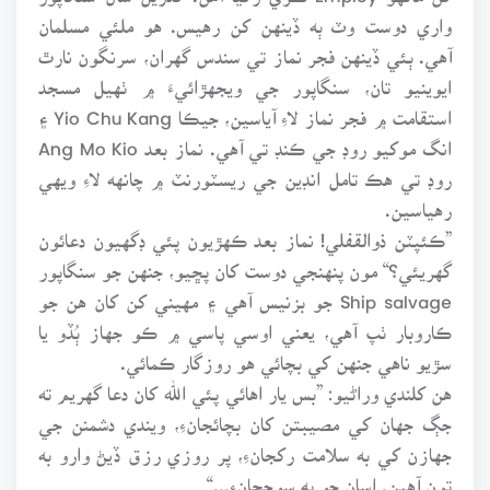
واري دوست وٽ ٻه ڏينهن کن رهيس. هو ملئي مسلمان
آهي. ٻئي ڏينهن فجر نماز تي سندس گهران، سرنگون نارٿ
ايوينيو تان، سنگاپور جي ويجهڙائيءَ ۾ ٺهيل مسجد
استقامت ۾ فجر نماز لاءِ آياسين، جيڪا Yio Chu Kang ۽
انگ موکيو روڊ جي ڪنڊ تي آهي. نماز بعد Ang Mo Kio
روڊ تي هڪ تامل انڊين جي ريسٽورنٽ ۾ چانهه لاءِ ويهي
رهياسين.
”ڪئپٽن ذوالقفلي! نماز بعد ڪهڙيون پئي ڊگهيون دعائون
گهريئي؟“ مون پنهنجي دوست کان پڇيو، جنهن جو سنگاپور
Ship salvage جو بزنيس آهي ۽ مهيني کن کان هن جو
ڪاروبار ٺپ آهي، يعني اوسي پاسي ۾ ڪو جهاز ٻُڏو يا
سڙيو ناهي جنهن کي بچائي هو روزگار ڪمائي.
هن کلندي وراڻيو: ”بس يار اهائي پئي الله کان دعا گهريم ته
جڳ جهان کي مصيبتن کان بچائجانءِ، ويندي دشمنن جي
جهازن کي به سلامت رکجانءِ، پر روزي رزق ڏيڻ وارو به
تون آهين. اسان جو به سوچجانءِ...“