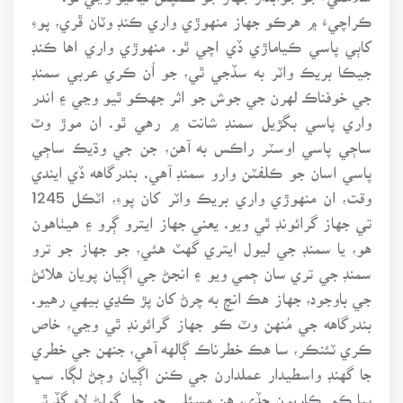
ڪراچيءَ ۾ هرڪو جهاز منهوڙي واري ڪنڊ وٽان ڦري، پوءِ
کاٻي پاسي ڪياماڙي ڏي اچي ٿو. منهوڙي واري اها ڪنڊ
جيڪا بريڪ واٽر به سڏجي ٿي، جو اُن ڪري عربي سمنڊ
جي خوفناڪ لهرن جي جوش جو اثر جهڪو ٿيو وڃي ۽ اندر
واري پاسي بگڙيل سمنڊ شانت ۾ رهي ٿو. ان موڙ وٽ
ساڄي پاسي اوسٽر راڪس به آهن، جن جي وڌيڪ ساڄي
پاسي اسان جو ڪلفٽن وارو سمنڊ آهي. بندرگاهه ڏي ايندي
وقت، ان منهوڙي واري بريڪ واٽر کان پوءِ، اٽڪل 1245
تي جهاز گرائونڊ ٿي ويو. يعني جهاز ايترو ڳرو ۽ هيٺاهون
هو، يا سمنڊ جي ليول ايتري گهٽ هئي، جو جهاز جو ترو
سمنڊ جي تري سان ڄمي ويو ۽ انجڻ جي اڳيان پويان هلائڻ
جي باوجود، جهاز هڪ انچ به چرڻ کان پڙ ڪڍي بيهي رهيو.
بندرگاهه جي مُنهن وٽ ڪو جهاز گرائونڊ ٿي وڃي، خاص
ڪري ٽئنڪر، سا هڪ خطرناڪ ڳالهه آهي، جنهن جي خطري
جا گهنڊ واسطيدار عملدارن جي ڪنن اڳيان وڄڻ لڳا. سڀ
ٻيا ڪم ڪاريون ڇڏي، هن مسئلي جو حل ڳولڻ لاءِ گڏ ٿي