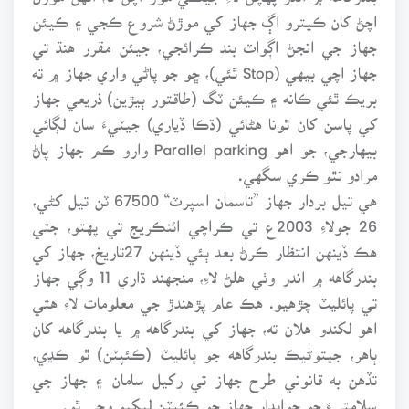
اچڻ کان ڪيترو اڳ جهاز کي موڙڻ شروع ڪجي ۽ ڪيئن
جهاز جي انجڻ اڳواٽ بند ڪرائجي، جيئن مقرر هنڌ تي
جهاز اچي بيهي (Stop ٿئي)، ڇو جو پاڻي واري جهاز ۾ ته
بريڪ ٿئي ڪانه ۽ ڪيئن ٽگ (طاقتور ٻيڙين) ذريعي جهاز
کي پاسن کان ٿونا هڻائي (ڌڪا ڏياري) جيٽيءَ سان لڳائي
بيهارجي، جو اهو Parallel parking وارو ڪم جهاز پاڻ
مرادو نٿو ڪري سگهي.
هي تيل بردار جهاز ”تاسمان اسپرٽ“ 67500 ٽن تيل کڻي،
26 جولاءِ 2003ع تي ڪراچي ائنڪريج تي پهتو، جتي
هڪ ڏينهن انتظار ڪرڻ بعد ٻئي ڏينهن 27تاريخ، جهاز کي
بندرگاهه ۾ اندر وٺي هلڻ لاءِ، منجهند ڌاري 11 وڳي جهاز
تي پائليٽ چڙهيو. هڪ عام پڙهندڙ جي معلومات لاءِ هتي
اهو لکندو هلان ته، جهاز کي بندرگاهه ۾ يا بندرگاهه کان
ٻاهر، جيتوڻيڪ بندرگاهه جو پائليٽ (ڪئپٽن) ٿو ڪڍي،
تڏهن به قانوني طرح جهاز تي رکيل سامان ۽ جهاز جي
سلامتيءَ جو جوابدار جهاز جو ڪئپٽن ليکيو وڃي ٿو.