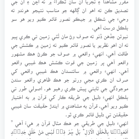
تصديق ڪن ته اهو ان ڳالهه جو مناسب نتيجو هوندو ته
وحيءَ جي شڪل ۾ جيڪو تصور قائم ڪيو ويو هو سو
بلڪل درست آهي.
نيوٽن جڏهن ڏٺو ته صوف وڻ مان ٽُٽي زمين تي ڪري پيو
ته ان اهو نظريو يا تصور قائم ڪيو ته زمين ۾ ڪشش جي
طاقت آهي. انهيءَ واقعي ۾ صوف جو ڪرڻ هڪ مشهور
واقعو آهي پر زمين جي قوت ڪشش هڪ غيبي واقعو
آهي. انهيءَ واقعي ۾ سائنسدان هڪ غيبي واقعي کي
صرف ان ڪري مڃي ورتو جو هڪ ظاهري واقعو سندن
موجودگي جي ثابتي پيش ڪري رهيو هو. اصولي طور تي
بلڪل انهيءَ دليل جي طريقه ڪار کي قرآن ۾ به اختيار
ڪيو ويو آهي. قرآن به مشاهدي ۾ ايندڙ حقيقت سان غيبي
حقيقتن تي دليل قائم ڪري ٿو.
انهيءَ دليل جي طريقي جو هڪ مثال قرآن ۾ هيءُ آهي ”
اَفَعَیِیۡنَا بِالْخَلْقِ الْاَوَّلِ ؕ بَلْ ہُمْ فِیۡ لَبْسٍ مِّنْ خَلْقٍ جَدِیۡدٍ
﴿٪۱۵﴾ “ ڇا اسان پهريون دفعو پيدا ڪرڻ کان عاجز