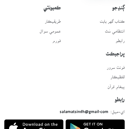
ڳنڍجو
ڪميونٽي
ڪتاب گهر بابت
طريقيڪار
انتظامي سَٿ
عمومي سوال
رابطو
فورم
پراجيڪٽ
فونٽ سرور
لفظيڪار
پيغامِ قرآن
رابطو
اي-ميل:
salamatsindh@gmail.com