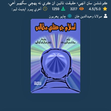
ڪوششن سان انهيءَ حقيقت تائين ان ڪري نه پهچي سگهيو آهي،
4.5/5.0
3217
1259
آخري ڀيرو اپڊيٽ ٿيو:
مولانا وحيدالدين خان
ڇاپو پھريون