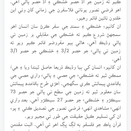
اهو فرضي تصور يوناني فلاسفرن جي زماني کان وٺي ابن
خلدون تائين قائم رهيو.
ان کانپوءِ خشڪي ۽ سمنڊ جي سفر ڪرڻ سان انسان اهو
سمجهڻ شروع ڪيو ته خشڪي جي مقابلي ۾ زمين تي
پاڻي وڌيڪ آهي. هاڻي ٻيو مفروضو قائم ڪيو ويو ته
زمين تي پاڻيءَ جو حصو 3/2 ۽ خشڪي جو حصو 3/1
آهي.
ان کانپوءِ انسان کي ٻيا وڌيڪ ذريعا حاصل ٿيندا ويا ۽ هيءُ
ممڪن ٿيو ته خشڪيءَ جي حصي ۽ پاڻيءَ واري حصي جي
باقاعدي پيمائش ڪري سگهجي. اهڙي طرح باقاعده پيمائش
سان معلوم ٿيو ته زمين جي سطح تي پاڻي جو حصو 73
سيڪڙو ۽ خشڪيءَ جو حصو 27 سيڪڙو آهي. بعد واري
انهيءَ مشاهدي انهيءَ فرضي تصور جي تصديق ڪئي ۽ پوءِ
ان کي تسليم ڪيل حقيقت جي طور تي مڃيو ويو.
قرآن پاڪ جو فلسفو به لڳ ڀڳ اهو ئي آهي. البت مقدمن
جي ترتيب جي لحاظ کان ٻنهي ۾ معمولي فرق آهي. قرآن