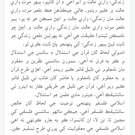
حالت ۾ هليو ويندو. هاڻي جيڪڏهن هڪ دفعو موت واري
حالت مان زندگيءَ واري حالت ۾ اچڻ ممڪن هو ته پوءِ ٻيو
دفعو موت واري حالت مان زندگي واري حالت ۾ اچڻ ڇو
ناممڪن ٿيندو! حقيقت هي آهي ته پهرئين دفعي زندگي جو
ثابت ٿيڻ ٻيهر زندگيءَ کي پنهنجو پاڻ ثابت ڪري ٿو.
اصولي لحاظ کان قرآن جي استدلال ۽ سائنس جي استدلال
۾ ڪو به فرق نه آهي. سمورن سائنسي نظرين ۾ معلوم
مان نامعلوم تي دليل قائم ڪيو ويندو آهي. اهڙي طرح قرآن
۾ به معلوم کان نامعلوم يا حاضر کان غائب تي دليل قائم
ڪيو ويو آهي. قرآن جي دليل جو طريقي ڪار به ايترو ئي
سائنٽيفڪ آهي، جيترو مادي علمن جو استدلال.
اسلامي فلسفو پنهنجي نوعيت جي لحاظ کان خالص
سائنٽيفڪ فلسفو آهي. جيڪي ماڻهو سائنسي فلسفي کي
مڃين ٿا، تن لاءِ ان کانسواءِ ڪو به چارو ڪونهي ته اهي
اسلامي فلسفي جي معقوليت کي پوري طرح تسليم ڪن.
خالص علمي لحاظ کان انهيءَ موقف کانسواءِ ٻيو موقف