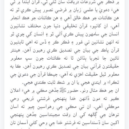
هيءَ دعويٰ يا علمي زبان ۾ فرضي تصور پيش ڪري ٿو ته
هن ڪائنات جو هڪ خالق آهي ۽ هن ڪائنات جو هڪ انجام
آهي، ان کانپوءِ قرآن تخليقي دنيا جون مختلف نشانيون
انسان جي سامهون پيش ڪري آڻي ٿو ۽ انسان کي چوي ٿو
ته انهن نشانين تي غور ۽ فڪر ڪر ۽ ڏس ته اهي ثابتيون
قرآن پاڪ جي بيان جي تصديق ڪري رهيون آهن. هينئر
تائين جا تجربا ٻڌائن ٿا ته ڪائنات جون سڀ معلوم
حقيقتون قرآني بيان جي تصديق ڪري رهيون آهن. ڪا به
معلوم ٿيل حقيقت اهڙي نه آهي، جيڪا قرآن جي دعويٰ جي
ٽڪراءَ ۾ ايندي هجي يا ان ۾ شڪ ثابت ڪندي هجي.
ان جو هڪ مثال وٺو. حضورﷺجڏهن مڪي ۾ هيءَ اعلان
ڪيو ته مون ڏانهن خدا پنهنجي فرشتي ذريعي وحي
موڪلي آهي. ان تي مڪي جي رهواسين چيو ته اسان
توهان جي ڳالهه کي ان وقت مڃينداسين جڏهن پنهنجي
اکين سان ڏسنداسين ته فرشتو خدا جي وحي کڻي آسمان تان
توهان وٽ اچي رهيو آهي. ان جي جواب ۾ قرآن پاڪ ۾