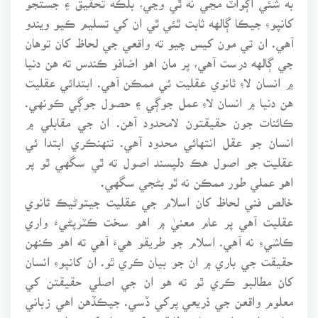
کانپوءِ جيڪا ڳالهه ثابت ٿئي ٿي ان کي تسليم ڪيو ويندو
آهي. ان تي مون کيس چيو ته واقعي جي لحاظ کان توهان
جي ڳالهه درست آهي، پر مان اهو اضافو ڪندس ته هن دنيا
۾ انسان لاءِ ثانوي عقليت ئي ممڪن آهي. ابتدائي عقليت
هن دنيا ۾ انسان لاءِ عمل جوڳي ۽ حصول جوڳي ڪونهي.
ڪائنات جون حقيقتون لامحدود آهن. ان جي مقابلي ۾
انسان جو عقل انتهائي محدود آهي. تنهنڪري ابتدا ئي
عقليت جو اصول هڪ دلپسند اصول ته ٿي سگهي ٿو پر
اهو عملي طور ممڪن نه ٿو بڻجي سگهي.
خالص فني لحاظ کان اسلام جي عقليت جيتوڻيڪ ثانوي
عقليت آهي پر عام معنيٰ ۾ اهو سخت ڪٽرپڻيءَ واري
ڪاشيءِ نه آهي. اسلام جو طريقو هيءَ آهي ته اهو ڪنهن
حقيقت جي باري ۾ ان جو بيان ڪري ٿو. ان کانپوءِ انسان
کان مطالبو ڪري ٿو ته هو ان جي اصلي حقيقتن کي
معلوم واقعن جي ذريعي پرکي ڏسي. جيڪڏهن اهي زباني
بيان معلوم واقعن سان مطابقت رکن، ته ان کي تسليم ڪرڻ