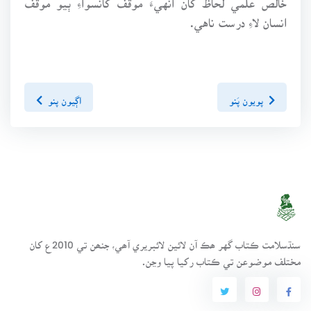
انسان لاءِ درست ناهي.
پويون پَنو
اڳيون پنو
سنڌسلامت ڪتاب گهر ھڪ آن لائين لائبريري آھي، جنھن تي 2010ع کان
مختلف موضوعن تي ڪتاب رکيا پيا وڃن.