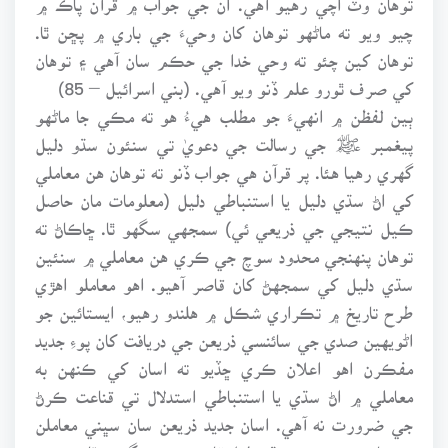
چيو ويو ته ماڻهو توهان کان وحيءَ جي باري ۾ پڇن ٿا.
توهان کين چئو ته وحي خدا جي حڪم سان آهي ۽ توهان
کي صرف ٿورو علم ڏنو ويو آهي. (بني اسرائيل – 85)
ٻين لفظن ۾ انهيءَ جو مطلب هيءُ هو ته مڪي جا ماڻهو
پيغمبر ﷺ جي رسالت جي دعويٰ تي سنئون سڌو دليل
گهري رهيا هئا. پر قرآن هي جواب ڏنو ته توهان هن معاملي
کي اڻ سڌي دليل يا استنباطي دليل (معلومات مان حاصل
ڪيل نتيجي جي ذريعي ئي) سمجهي سگهو ٿا. ڇاڪاڻ ته
توهان پنهنجي محدود سوچ جي ڪري هن معاملي ۾ سنئين
سڌي دليل کي سمجهڻ کان قاصر آهيو. اهو معاملو اهڙي
طرح تاريخ ۾ تڪراري شڪل ۾ هلندو رهيو، ايستائين جو
اڻويهين صدي جي سائنسي ذريعن جي دريافت کان پوءِ جديد
مفڪرن اهو اعلان ڪري ڇڏيو ته اسان کي ڪنهن به
معاملي ۾ اڻ سڌي يا استنباطي استدلال تي قناعت ڪرڻ
جي ضرورت نه آهي. اسان جديد ذريعن سان سڀني معاملن
جي باري ۾ سنئون سڌو دليل قائم ڪري سگهون ٿا.