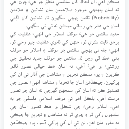
ته اسان پنهنجي موجود صلاحيتن سان نشانين ۽ علامتن
(Probability) تائين پهچي سگهون ٿا، نشانين کان اڳتي
اسان جي علم جي رسائي ممڪن نه ٿي ٿي سگهي.
جديد سائنس جو هيءُ موقف اسلام جي انهيءَ عقليت کي
برحق ثابت ڪري ٿو، جنهن کي ثانوي عقليت چيو وڃي ٿو.
انهيءَ جاءِ تي پهچي سائنس جو موقف ۽ اسلام جو موقف
ٻئي هڪ ٿي وڃن ٿا. سائنس جو موقف جديد تحقيق جي
روشنيءَ ۾ هيءُ آهي، ته اسان هڪ خيالي تصور قائم
ڪريون ۽ پوءِ ممڪن تجربن ۽ مشاهدن جي آڌار تي ان کي
پرکيون، جيڪڏهن اسان جا تجربا ۽ مشاهدا انهيءَ تصور جي
تصديق ڪن ته اسان کي سمجهڻ گهرجي ته اسان جو تصور
درست آهي. بلڪل اهو ئي موقف اسلامي فلسفي جو به
آهي. اسلام وحيءَ جي شڪل ۾ هڪ تصور اسان جي
سامهون رکي ٿو ۽ چوي ٿو ته مشاهدن ۽ تجربن جا جيڪي
به مقرر ماڻ آهن، تن تي ان کي پرکي ڏسو. پوءِ جيڪڏهن
مقرر مشاهدا ۽ تجربا ان سان ٽڪراءُ ۾ نه اچن ۽ ان جي