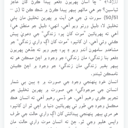
ٿياسين؟ جو هي ماڻهو ٻيهر پيدا ڪرڻ ۾ شڪ ڪن ٿا (ق –
50/51) سورت ق جي هن آيت ۾ پهرين تخليق مان ٻئي
تخليق لاءِ دليل ورتو ويو آهي. انهيءَ دليل جو منطق هيءُ
آهي ته پهريائين ”موت کان پوءِ زندگي“ جي دعويٰ پيش
ڪئي وئي آهي. ان کانپوءِ ”موت کان اڳ واري زندگي“ جو
مشاهدو سامهون آندو ويو ۽ پوءِ چيو ويو ته جڏهن پهريون
دفعو بنا زندگيءَ مان زندگيءَ جو وجود ۾ اچڻ ممڪن هو ته
ٻيهر بغير زندگي مان زندگيءَ جو وجود ۾ اچڻ ڪيئن
ناممڪن ٿيندو.
انسان خود پنهنجي وجود جي صورت ۾ ۽ ٻين بي شمار
انسانن جي موجودگيءَ جي صورت ۾ پهرين تخليق جو
تجربو ڪري رهيو آهي. هو ڏسي رهيو آهي ته انسان هڪ
مڪمل وجود جي طور تي پهريائين دنيا ۾ اچي ٿو ان کانپوءِ
هو مري ٻيهر پنهنجي پيدائش کان اڳ واري حالت جي طرف
واپس هليو وڃي ٿو. ڄڻ ته انسان موت واري حالت مان
زندگيءَ واري حالت ۾ آيو آهي ۽ ان کانپوءِ ٻيهر موت واري