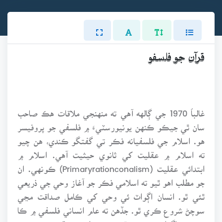
قرآن جو فلسفو
غالباََ 1970 جي ڳالهه آهي ته منهنجي ملاقات هڪ صاحب
سان ٿي جيڪو ڪنهن يونيورسٽيءَ ۾ فلسفي جو پروفيسر
هو. اسلام جي فلسفيانه فڪر تي گفتگو ڪندي، هن چيو
ته اسلام ۾ عقليت کي ثانوي حيثيت آهي. اسلام ۾
ابتدائي عقليت (Primaryrationconalism) ڪونهي. ان
جو مطلب اهو ٿيو ته اسلامي فڪر جو آغاز وحي جي ذريعي
ٿئي ٿو. انسان اڳواٽ ئي وحي کي ڪامل صداقت مڃي
سوچڻ شروع ڪري ٿو. جڏهن ته عام انساني فلسفي ۾ ڪا
به شئي اڳواٽ مڃي نه ٿي وڃي، بلڪه تحقيق ۽ جستجو