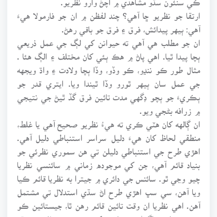
ارتقا جو نظريو ڇا آهي؟ چند لفظن ۾ ان جو فارمولا هيءَ
آهي: ٻيهر پيدائش، فرق ۽ فرق جو باقي رهڻ.
ان جو مطلب هي آهي ته حيوانن کي لڳ جي عمل ذريعي
ٻچا پيدا ٿيا. اهي پاڻ ۾ هڪ ٻئي کان مختلف ۽ الڳ هئا .
مثال طور ڪو ننڍو، ڪو وڏو، وڏا ٻچا ولادت ۽ واڌ ويجهه
جي عمل سان ٻيهر ٿورو وڏا ٿيندا ويا. ايتري قدر جو
ٻڪريءَ جو ٻچو ڊگهي مدت تائين فرق گڏ ٿيڻ جي نتيجي
۾ زرافه بڻجي ويو.
ان ڳالهه کان هٽي ڪري ته هيءُ نظريو صحيح آهي يا غلط،
منطقي لحاظ کان هيءَ دليل سراسر استنباطي دليل آهي.
اهڙي طرح جي استنباطي دليلن تي هن سموري نظرئي جو
بنياد قائم آهي، جن کي موجوده زماني ۾ سائنسي نظريا
چيو وڃي ٿو. سائنس جي دائري ۾ جيترا به نظريا قائم ڪيا
ويا آهن، سي سڀ اهڙي طرح اڻ سڌي استدلال تي مشتمل
آهن. اهي نظريا ان وقت تائين قائم رهن ٿا، جيستائين ڪو
نئون مشاهدو اڳوڻي وضاحت کي مشڪوڪ ثابت نه ٿو