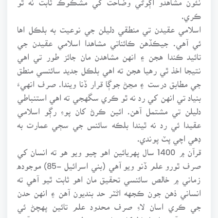
ڪري.
اسلامي عقيدن تي منطقي دليلن جي نوعيت به بلڪل اها
ئي آهي. جيڪڏهن ڪائناتي مشاهدا اسلامي عقيدن جي
تائيد ڪندا هجن ۽ انهن مشاهدن مان جائز طور تي اهي
نتيجا اخذ ٿي رهيا هجن ته اهي بلڪل جديد سائنسي منطق
جي مطابق درست ۽ مڃڻ جوڳا قرار ڏنا ويندا. صرف انهيءَ
بنياد تي انهن کي رد نه ٿو ڪري سگهجي ته اهي استنباطي
دليلن تي مشتمل آهن. ائين ڪرڻ کان پوءِ رڳو اسلامي
عقيدا ئي رد نه ٿيندا بلڪه سائنس جي سڄي عمارت به
ڊهي اچي پٽ پوندي.
قرآن ۾ 1400 سال پهريائين اهو چيو ويو هو ته انسان کي
صرف ٿورو علم ڏنو ويو آهي (بني اسرائيل -85) موجوده
زماني ۾ خالص سائنسي تحقيق مان اهو ثابت ٿيو آهي ته
انساني ذهن جون ڪجهه اڻٽر حد بنديون آهن ۽ انهن حدن
جي ڪري اسان لاءِ صرف محدود علم تائين پهچڻ ئي
ممڪن آهي. ان لحاظ کان سائنسي منطق جو هيءَ چوڻ آهي