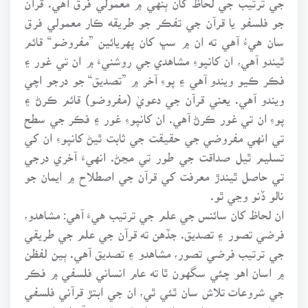
جو فلسفو يا قرآن جي تفڪر جو طريقه ڪار معمولي فرق
سان هيءُ آهي ته ان ۾ سڀ کان پهريائين ”مفروضو“ قائم
ٿيندو آهي، ان کانپوءِ مشاهدي جي روشنيءَ ۾ ان تي غور ۽
فڪر ڪيو ويندو آهي ۽ پوءِ آخر ۾ ”تصديق“ جو درجو اچي
ويندو آهي. يعني قرآن جي دعويٰ (مفروضو) قائم ڪرڻ ۽
پوءِ ان تي غور ڪرڻ آهي. ان کانپوءِ غور ۽ فڪر جي سطح
تي انهي مفروضي جي حقيقت جي ثابت ٿيڻ کانپوءِ ان کي
تسليم ٿيل صداقت جي طور تي مڃڻ. انهيءَ آخري درجي
تي حاصل ٿيندڙ معرفت کي قرآن جي اصطلاح ۾ ايمان جو
نالو ڏنو وڃي ٿو.
ان لحاظ کان سائنس جي علم جي ترتيب هيءَ آهي: مشاهدو،
فرضي تصور ۽ تصديق. جڏهن ته قرآن جي علم جي طريقي
جي ترتيب فرضي تصور، مشاهدو ۽ تصديق آهي. ٻين لفظن
۾ اسان اهو چئي سگهون ٿا ته عام انساني فلسفي ۾ فڪر
جي شروعات تلاش سان ٿئي ٿي، ان جي ابتڙ قرآني فلسفي
۾ فڪر جي شروعات دريافت سان ٿئي ٿي. قرآن ابتدا ۾ ئي