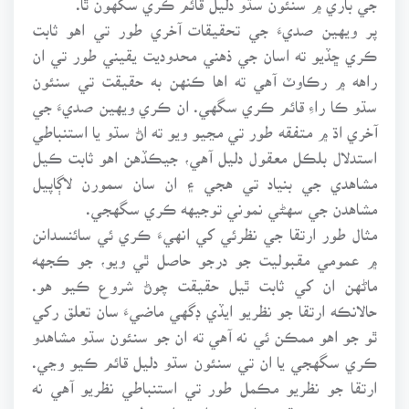
پر ويهين صديءَ جي تحقيقات آخري طور تي اهو ثابت
ڪري ڇڏيو ته اسان جي ذهني محدوديت يقيني طور تي ان
راهه ۾ رڪاوٽ آهي ته اها ڪنهن به حقيقت تي سنئون
سڌو ڪا راءِ قائم ڪري سگهي. ان ڪري ويهين صديءَ جي
آخري اڌ ۾ متفقه طور تي مڃيو ويو ته اڻ سڌو يا استنباطي
استدلال بلڪل معقول دليل آهي، جيڪڏهن اهو ثابت ڪيل
مشاهدي جي بنياد تي هجي ۽ ان سان سمورن لاڳاپيل
مشاهدن جي سهڻي نموني توجيهه ڪري سگهجي.
مثال طور ارتقا جي نظرئي کي انهيءَ ڪري ئي سائنسدانن
۾ عمومي مقبوليت جو درجو حاصل ٿي ويو، جو ڪجهه
ماڻهن ان کي ثابت ٿيل حقيقت چوڻ شروع ڪيو هو.
حالانڪه ارتقا جو نظريو ايڏي ڊگهي ماضيءَ سان تعلق رکي
ٿو جو اهو ممڪن ئي نه آهي ته ان جو سنئون سڌو مشاهدو
ڪري سگهجي يا ان تي سنئون سڌو دليل قائم ڪيو وڃي.
ارتقا جو نظريو مڪمل طور تي استنباطي نظريو آهي نه
ڪي سنئون سڌو مشاهدي ۾ اچڻ وارو نظريو.