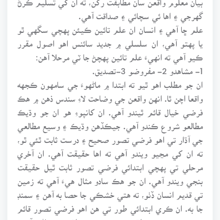
گهرجي ۽ اها ئي سچائي ۽ صداقت آهي.
علم ڇا آهي ۽ انسان ان علم تائين ڪيئن پهچي سگهي ٿو
يا پهتو آهي، ان سلسلي ۾ جديد سائنس اهو اصول مقرر
ڪيو آهي ته انهيءَ علم تائين پهچڻ جا ٽي مرحلا آهن:
1- مشاهدو 2- مفروضو 3-تصديق.
ان جو مطلب اهو ٿيو ته ابتدا ۾ ماڻهوءَ جي سامهون ڪجهه
واقعا اچن ٿا. انهن واقعن جي وضاحت لاءِ سندس ذهن ۾ هڪ
فرضي خيال قائم ٿيندو آهي. ان کانپوءِ هو ان جو وڌيڪ
مطالعو شروع ڪندو آهي. جيڪڏهن وڌيڪ ۽ وسيع مطالعي
جي آڌار تي اهو فرضي تصور صحيح ۽ درست ثابت ٿئي ٿو،
ته ان کي مڃيو ويندو آهي ته اها حقيقت آهي. ان آخري
مرحلي تي پهچي ابتدائي فرضي تصور ثابت ٿيل حقيقت
بنجي ويندو آهي. ان جو هڪ سادو مثال هيءَ آهي ته زمين
تي قديم انسان ڏٺو، ته هتي خشڪي جا حصا به آهن ۽ سمنڊ
جا به. ان ڪري ابتدائي طور تي هن اهو فرضي تصور قائم
ڪيو ته زمين جو اڌ حصو خشڪي ۽ اڌ حصو پاڻي آهي.