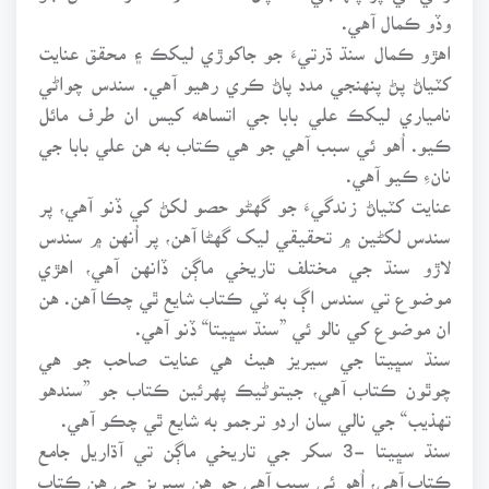
وڏو ڪمال آهي.
اهڙو ڪمال سنڌ ڌرتيءَ جو جاکوڙي ليکڪ ۽ محقق عنايت
کٽياڻ پڻ پنهنجي مدد پاڻ ڪري رهيو آهي. سندس چواڻي
نامياري ليکڪ علي بابا جي اتساهه کيس ان طرف مائل
ڪيو. اُهو ئي سبب آهي جو هي ڪتاب به هن علي بابا جي
نانءِ ڪيو آهي.
عنايت کٽياڻ زندگيءَ جو گهڻو حصو لکڻ کي ڏنو آهي، پر
سندس لکڻين ۾ تحقيقي ليک گهڻا آهن، پر اُنهن ۾ سندس
لاڙو سنڌ جي مختلف تاريخي ماڳن ڏانهن آهي، اهڙي
موضوع تي سندس اڳ به ٽي ڪتاب شايع ٿي چڪا آهن. هن
ان موضوع کي نالو ئي ”سنڌ سڀيتا“ ڏنو آهي.
سنڌ سڀيتا جي سيريز هيٺ هي عنايت صاحب جو هي
چوٿون ڪتاب آهي، جيتوڻيڪ پهرئين ڪتاب جو ”سندهو
تهذيب“ جي نالي سان اردو ترجمو به شايع ٿي چڪو آهي.
سنڌ سڀيتا -3 سکر جي تاريخي ماڳن تي آڌاريل جامع
ڪتاب آهي، اُهو ئي سبب آهي جو هن سيريز جي هن ڪتاب