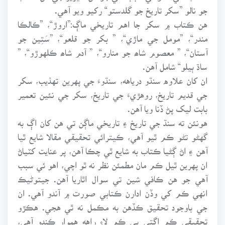
جو نالو ”سکر تاريخ جو گلدستو“ رکيو ويو آهي.
هن ڪتاب ۾ سکر جا اهم تاريخي ماڳ:”اروڙ“، ”ڪالڪا
مندر“، ”مومل جي ماڙي“، ” بکر جو قلعو“، ”سَتِين جو
آستان“، ” معصوم شاھ جو منارو“، ” آدم شاھ ڪلهوڙو“، ”
ساڌ ٻيلو“ شامل آهن.
ان کان علاوه سنڌو درياهه، سنڌوءَ جي پهرين تهذيب، سکر
جي قديم تاريخ، روهڙيءَ جي تاريخ، سکر جي نئين تعمير
بابت ليک پڻ ڏنا ويا آهن.
هونئن ته سنڌ جي تاريخ ۽ تاريخي ماڳن تي هن کان اڳ به
گهڻو تڻو ڪم ٿيو آهي، ڪيترائي تحقيقي مقالا شايع ٿيا
آهن ۽ اڻ ڳڻيا ڪتاب به شايع ٿي چڪا آهن، پر عنايت کٽياڻ
ان پهرين ٿيل ڪم مان مطمئن نظر نه ٿو اچي، اهو ئي سبب
آهي جو هن ڪافي شين تي سوال اٿاريا آهن. جيتوڻيڪ
انهي ڪم کي وڏن ادارن ڪتابي صورت ۾ آندو آهي. ان
جي باوجود تحقيق ڪڏهن به مڪمل نه ٿي هجي. هڪڙو
تحقيقي ڪم اڳتي ٻي ڪم لاءِ راهه هموار ڪندو آهي،