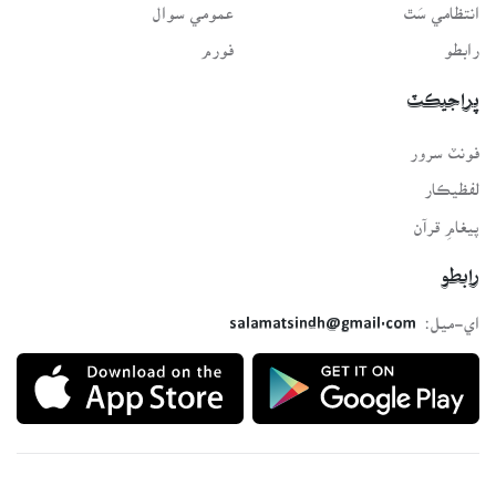
انتظامي سَٿ
عمومي سوال
رابطو
فورم
پراجيڪٽ
فونٽ سرور
لفظيڪار
پيغامِ قرآن
رابطو
اي-ميل:
salamatsindh@gmail.com