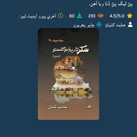
پڻ ليک پڻ ڏنا ويا آهن.
4.5/5.0
293
80
آخري ڀيرو اپڊيٽ ٿيو:
عنايت کٽياڻ
ڇاپو پھريون