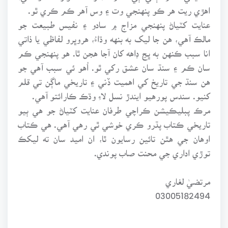
اهڙي ريت هر ڪو پنهنجي وت ۽ وس آهر ڪم ڪري ٿو.
عنايت کٽياڻ پنهنجي مزاج ۾ سادو ۽ نفيس طبيعت جو
مالڪ آهي، هن جا ليک به بنهه وڌاءُ، هروڀرو لفاظي يا ذاتي
انا سبب ڪنهن به ڀڃ ڊاهه کان آجا هجن ٿا. هو پنهنجي ڪم
سان ڪم ۽ سنڌ سان عشق رکي ٿو. اُهو ئي سبب آهي جو
هن سنڌ جي تاريخ کي اهميت ڏني ۽ تاريخي ماڳن تي قلم
کنيو. سندس پورهيو ايندڙ نسل لاءِ وڌڪ ڪارائتو آهي.
مرڪ پبليڪيشن ڪراچي طرفان عنايت کٽياڻ جو هي ٻيو
تاريخي ڪتاب پڌرو ڪري خوشي ٿي رهي آهي. هي ڪتاب
اوهان جي هٿن تائين رسايون ٿا، ان اميد سان ته ليکڪ
توڙي اداري جي محنت صاب پوندي.
مرتضيٰ لغاري
03005182494