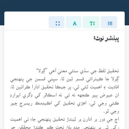
پبلشر نوٽ:
تحقيق لفظ جي سڌي سنئي معنيٰ آهي ”ڳولا“
ڳولا جا ڪيترائي قسم ٿين ٿا، سڀني قسمن جي پنهنجي
افاديت ۽ اهميت ٿئي ٿي، پر جيڪا تحقيق ادارا ڪرائين ٿا،
ان عيوض ٻيو ڪجهه نه ئي نه اسڪالر کي ڊگري ايوارڊ
ڪئي وڃي ٿي، اهڙي تحقيق کي اڪيڊمڪ ريسرچ چيو
وڃي ٿو.
اڄ جي دور ۾ ادارن ۾ ٿيندڙ تحقيق پنهنجي جاءِ تي اهميت
رکي ٿي پر پنهنجي مدد پاڻ تحت ڪم ڪندڙ محققن جو