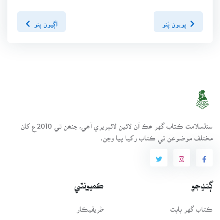
پويون پَنو
اڳيون پنو
سنڌسلامت ڪتاب گهر ھڪ آن لائين لائبريري آھي، جنھن تي 2010ع کان
مختلف موضوعن تي ڪتاب رکيا پيا وڃن.
ڳنڍجو
ڪميونٽي
ڪتاب گهر بابت
طريقيڪار