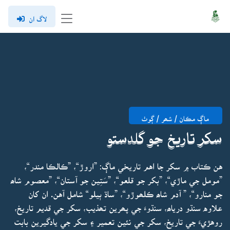
لاگ ان
ماڳ مڪان / شھر / ڳوٺ
سکر تاريخ جو گلدستو
هن ڪتاب ۾ سکر جا اهم تاريخي ماڳ: ”اروڙ“، ”ڪالڪا مندر“،
”مومل جي ماڙي“، ”بکر جو قلعو“، ”سَتِين جو آستان“، ”معصوم شاھ
جو منارو“، ” آدم شاھ ڪلھوڙو“، ”ساڌ ٻيلو“ شامل آهن. ان کان
علاوه سنڌو درياھ، سنڌوءَ جي پھرين تھذيب، سکر جي قديم تاريخ،
روهڙيءَ جي تاريخ، سکر جي نئين تعمير ۽ سکر جي يادگيرين بابت