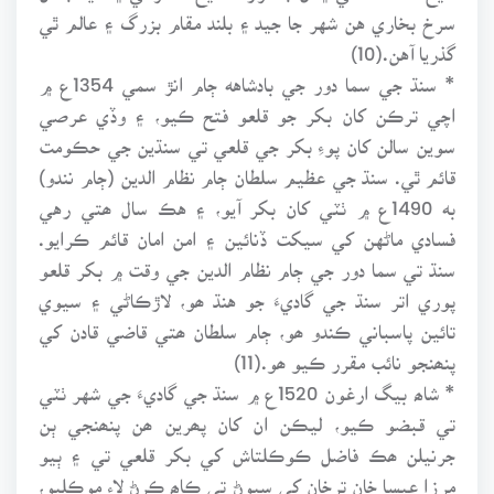
سرخ بخاري هن شهر جا جيد ۽ بلند مقام بزرگ ۽ عالم ٿي
گذريا آهن.(10)
* سنڌ جي سما دور جي بادشاهه ڄام انڙ سمي 1354ع ۾
اچي ترڪن کان بکر جو قلعو فتح ڪيو، ۽ وڏي عرصي
سوين سالن کان پوءِ بکر جي قلعي تي سنڌين جي حڪومت
قائم ٿي. سنڌ جي عظيم سلطان ڄام نظام الدين (ڄام نندو)
به 1490ع ۾ ٺٽي کان بکر آيو، ۽ هڪ سال ھتي رهي
فسادي ماڻهن کي سيکت ڏنائين ۽ امن امان قائم ڪرايو.
سنڌ تي سما دور جي ڄام نظام الدين جي وقت ۾ بکر قلعو
پوري اتر سنڌ جي گاديءَ جو هنڌ ھو، لاڙڪاڻي ۽ سيوي
تائين پاسباني ڪندو ھو، ڄام سلطان ھتي قاضي قادن کي
پنھنجو نائب مقرر ڪيو ھو.(11)
* شاھ بيگ ارغون 1520ع ۾ سنڌ جي گاديءَ جي شهر ٺٽي
تي قبضو ڪيو، ليڪن ان کان پھرين ھن پنھنجي ٻن
جرنيلن ھڪ فاضل ڪوڪلتاش کي بکر قلعي تي ۽ ٻيو
مرزا عيسا خان ترخان کي سيوڻ تي ڪاھ ڪرڻ لاء موڪليو،