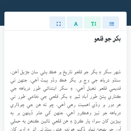
بکر جو قلعو
شهر سکر ۽ بکر جو قلعو تاريخ ۾ هڪ ٻئي سان جڙيل آهن.
سنڌو درياھ جي وچ ۾ بکر هڪ وڏو ٻيٽ آهي، جنهن تي
قديمي قلعو ٺھيل آھي، ۽ سکر ابتدائي طور درياهه جي
ڪناري پتڻ طور آباد ٿيو ۽ بکر قلعي جي دفاعي طور تي
ھر دور ۾ وڏي اهميت رھي آھي، ڇو ته هن جي چوڌاري
درياهه جو تيز وهڪرو آهي، جنهن کي عام ڏينهن ۾ به
ٻيڙين کان سواءِ پار ڪرڻ ۽ هن قلعي تائين ڪنھن به حملي
آور جو پهچڻ تمام ڏکيو ھوندو هئو. سنڌ تي اتر ۽ اوڀر کان