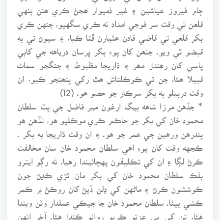
ڄام فيروز عياشين ۽ غير ذميوار ھجڻ ڪري ھنن ٻنهي
قلعن تي وقت سر فوجي امداد نه ڪري سگهيو، جنهن ڪري
بکر قلعي تي قاضي قادن ھٿيارن ڦٽا ڪيا، ۽ سيوڻ تي به
قبضو ٿي ويو. جنھن کان پوءِ بکر ڀرسان درياهه جي کاٻي
پاسي کان رھندڙ مھر ۽ ڌاريجا مظبوط ۽ جنگجو سماٽ
قبيلا ھئا، جن تي ڪوڪلتاش ھٿ رکي پنھنجو ڪيو، ان
وقت دربيلو به بکر سرڪار جو حصو ھو. (12)
* جڏهن مرزا شاهه بيگ ارغون مير فاضل جي پٽ سلطان
محمود خان کي بکر جو حاڪم ڪري موڪليو هو، تڏهن هو
پندرهن ورهين جي عمر جو هو. ۽ ان وقت ڌاريجا به بکر .
ڪجهه وقت کان پوءِ اهي سلطان محمود خان سان مخالفت
ڪرڻ لڳا ۽ ان کي تڪليفون پهچائيندا رهيا. نه رڳو ايترو
بلڪ سلطان محمود خان کي بکر مان تڙي ڪڍڻ جون
ڪوششون ڪرڻ ۽ ماڻهن کي ڍلن ڏيڻ کان روڪڻ ۾ ڪمر
ڪشي بيٺا. سلطان محمود خان جا جيڪي عملدار وٽن ويندا
هئا، تن کي بي عزتو ڪريو روانو ڪندا هئا. آخر انهن