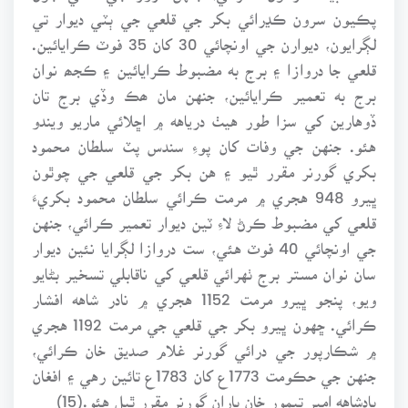
پڪيون سرون ڪڍرائي بکر جي قلعي جي ٻٽي ديوار تي
لڳرايون، ديوارن جي اونچائي 30 کان 35 فوٽ ڪرايائين.
قلعي جا دروازا ۽ برج به مضبوط ڪرايائين ۽ ڪجھ نوان
برج به تعمير ڪرايائين، جنهن مان ھڪ وڏي برج تان
ڏوهارين کي سزا طور هيٺ درياهه ۾ اڇلائي ماريو ويندو
هئو. جنهن جي وفات کان پوءِ سندس پٽ سلطان محمود
بکري گورنر مقرر ٿيو ۽ هن بکر جي قلعي جي چوٿون
ڀيرو 948 هجري ۾ مرمت ڪرائي سلطان محمود بکريءَ
قلعي کي مضبوط ڪرڻ لاءِ ٽين ديوار تعمير ڪرائي، جنهن
جي اونچائي 40 فوٽ هئي، ست دروازا لڳرايا نئين ديوار
سان نوان مستر برج ٺهرائي قلعي کي ناقابلي تسخير بڻايو
ويو، پنجو ڀيرو مرمت 1152 هجري ۾ نادر شاهه افشار
ڪرائي. ڇهون ڀيرو بکر جي قلعي جي مرمت 1192 هجري
۾ شڪارپور جي درائي گورنر غلام صديق خان ڪرائي،
جنهن جي حڪومت 1773ع کان 1783ع تائين رهي ۽ افغان
بادشاهه امير تيمور خان پاران گورنر مقرر ٿيل هئو.(15)