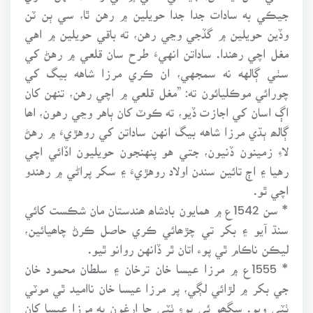
جيڪي به سادات جدا جدا حويلين ۾ رهن ٿا، سي ٻن ٽن
وڏين حويلين ۾ گڏجي وڃي رهن، ته باقي حويلين ۾ اهي
مغل اچي رھندا. ساداتن انهيءَ طرح سان قلعي ۾ رهڻ کي
سٺي ڳالهه نه سمجهي، ان ڪري مرزا شاهه بيگ کي
چورائي موڪليائون ته: ”مغل قلعي ۾ اچي رهن، تنهن کان
اڳ اسان کي اجازت ڏيو، ته ڪوٽ کان ٻاهر وڃي رهون، اھا
ڳالھ ٻڌي مرزا شاهه بيگ انهن ساداتن کي روهڙيءَ ۾ رهڻ
لاءِ زمينون ڏنيون، جتي هو پنهنجون حويليون اڏائي اچي
رهيا ۽ اڄ تائين سندن اولاد روهڙيءَ ۽ سکر پراڻي ۾ رهندو
اچي ٿو.
* سن 1542ع ۾ همايون بادشاھ ھندستان مان شڪست کائي
سنڌ آيو ۽ بکر تي چڙھائي ڪري حاصل ڪرڻ چاھيائين،
ليڪن ناڪام ٿي پوء اتان ٿر ڏانهن روانو ٿيو.
* 1555ع ۾ مرزا عيسا خان ترخان ۽ سلطان محمود خان
جي بکر ۾ لڙائي لڳي، پر مرزا عيسا خان نااميد ٿي موٽي
ٺٽي ويو. سگھو ئي پوءِ ٺٽي جا ارغون به مرزا عيسا کان