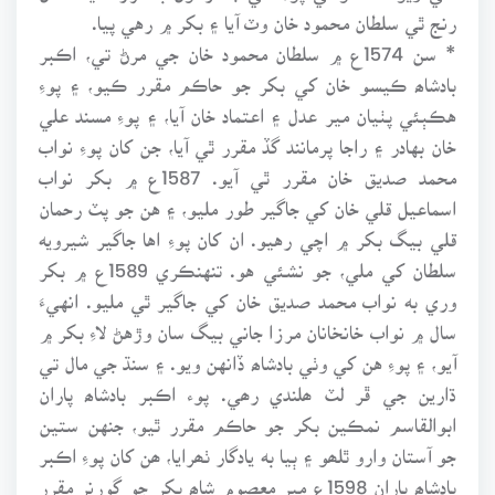
رنج ٿي سلطان محمود خان وٽ آيا ۽ بکر ۾ رهي پيا.
* سن 1574ع ۾ سلطان محمود خان جي مرڻ تي، اڪبر
بادشاھ ڪيسو خان کي بکر جو حاڪم مقرر ڪيو، ۽ پوءِ
هڪٻئي پٺيان مير عدل ۽ اعتماد خان آيا، ۽ پوءِ مسند علي
خان بهادر ۽ راجا پرمانند گڏ مقرر ٿي آيا، جن کان پوءِ نواب
محمد صديق خان مقرر ٿي آيو. 1587ع ۾ بکر نواب
اسماعيل قلي خان کي جاگير طور مليو، ۽ هن جو پٽ رحمان
قلي بيگ بکر ۾ اچي رهيو. ان کان پوءِ اها جاگير شيرويه
سلطان کي ملي، جو نشئي هو. تنهنڪري 1589ع ۾ بکر
وري به نواب محمد صديق خان کي جاگير ٿي مليو. انهيءَ
سال ۾ نواب خانخانان مرزا جاني بيگ سان وڙهڻ لاءِ بکر ۾
آيو، ۽ پوءِ هن کي وٺي بادشاھ ڏانهن ويو. ۽ سنڌ جي مال تي
ڌارين جي ڦر لٽ ھلندي رھي. پوء اڪبر بادشاھ پاران
ابوالقاسم نمڪين بکر جو حاڪم مقرر ٿيو، جنهن ستين
جو آستان وارو ٿلھو ۽ ٻيا به يادگار ٺھرايا، ھن کان پوءِ اڪبر
بادشاھ پاران 1598ع مير معصوم شاھ بکر جو گورنر مقرر