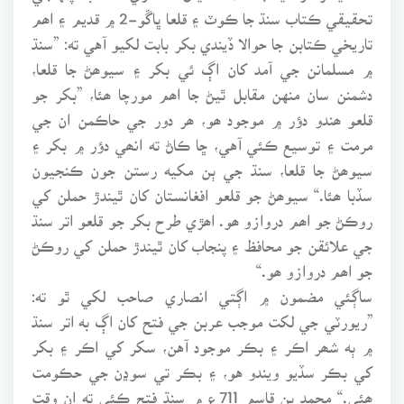
تحقيقي ڪتاب سنڌ جا ڪوٽ ۽ قلعا ڀاڱو-2 ۾ قديم ۽ اھم
تاريخي ڪتابن جا حوالا ڏيندي بکر بابت لکيو آهي ته: ”سنڌ
۾ مسلمانن جي آمد کان اڳ ئي بکر ۽ سيوھڻ جا قلعا،
دشمنن سان منهن مقابل ٿيڻ جا اھم مورچا ھئا، ”بکر جو
قلعو ھندو دؤر ۾ موجود ھو، ھر دور جي حاڪمن ان جي
مرمت ۽ توسيع ڪئي آهي، ڇا ڪاڻ ته انھي دؤر ۾ بکر ۽
سيوھڻ جا قلعا، سنڌ جي ٻن مکيه رستن جون ڪنجيون
سڏبا ھئا.“ سيوھڻ جو قلعو افغانستان کان ٿيندڙ حملن کي
روڪڻ جو اھم دروازو ھو. اھڙي طرح بکر جو قلعو اتر سنڌ
جي علائقن جو محافظ ۽ پنجاب کان ٿيندڙ حملن کي روڪڻ
جو اھم دروازو ھو.“
ساڳئي مضمون ۾ اڳتي انصاري صاحب لکي ٿو ته:
”ريورٽي جي لکت موجب عربن جي فتح کان اڳ به اتر سنڌ
۾ ٻه شھر اڪر ۽ بڪر موجود آهن، سکر کي اڪر ۽ بکر
کي بڪر سڏيو ويندو هو، ۽ بڪر تي سوڍن جي حڪومت
ھئي.“ محمد بن قاسم 711ع ۾ سنڌ فتح ڪئي ته ان وقت