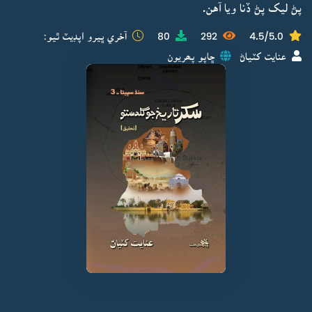
پڻ ليک پڻ ڏنا ويا آهن.
4.5/5.0
292
80
آخري ڀيرو اپڊيٽ ٿيو:
عنايت کٽياڻ
ڇاپو پھريون