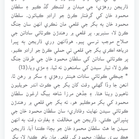
ڌاريجن روهڙيءَ جي ميدان ۾ لشڪر گڏ ڪيو ۽ سلطان
محمود خان کي گرفتار ڪرڻ جو ارادو ڪيائون. سلطان
محمود خان به بکر جي قلعي مان نڪري انهن سان جنگ
ڪرڻ لاءِ سنبريو، پر قلعي ۾ رهندڙن ڪوٽائي ساداتن جي
صلاح موجب ترسي پيو. هوڏانهن وري ڌاريجن ٻه ڀيرا
درياهه اڪري بکر جي قلعي تي حملي ڪرڻ جو ارادو ڪيو،
پر ڪوٽائي ساداتن کي سلطان محمود خان جي طرفان جنگ
ڪرڻ لاءِ تيار سيدن کي سامنھون نه ٿيا، ۽ مڙي ويا.(13)
* جيڪي ڪوٽائي سادات هينئر روهڙي ۽ سکر ۾ رهن ٿا،
انھن جا وڏا گهڻي وقت کان بکر جي ڪوٽ اندر حويليون
ٺاھيون ويٺا هئا. ۽ جڏهن مرزا شاهه بيگ ارغون سلطان
محمود کي بکر موڪليو هو، ته بکر جي قلعي ۾ رهندڙن
ڪوٽائي سيدن نهايت وفاداريءَ سان سلطان محمود خان جي
پٺڀرائي ڪئي. ڌاريجن جي مخالفت ۽ بغاوت وقت به انهن
سيدن جا هٿ سلطان محمود خان جو بچاءُ ڪندا آيا، ڌاريجن
ھڪ ڀيري سلطان محمود کي قلعي مان ٻاهر ڪڍڻ لاءِ بکر