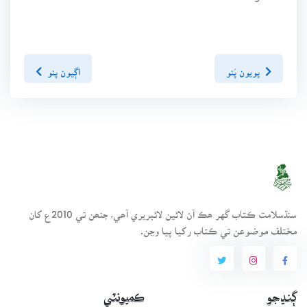
پويون پَنو
اڳيون پنو
سنڌسلامت ڪتاب گهر ھڪ آن لائين لائبريري آھي، جنھن تي 2010ع کان
مختلف موضوعن تي ڪتاب رکيا پيا وڃن.
ڳنڍجو
ڪميونٽي