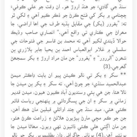
سنڌ جي گاديءَ جو هنڌ اروڙ ھو. ان وقت جو علي ڪوفيءَ
چچنامي ۾ بکر کي فتح ڪرڻ جو ذڪر ڪيو آهي ۽ لکي ٿو
ته: ”بغرور (بکر) جي مقابل ٻڌيه طرف جي اھا اراضي، جا
مھراڻ جي ڪناري تي واقع آھي.“ انصاري صاحب وڌيڪ
حوالا ڏيندي لکيو آهي ته محمد بن قاسم جي فتوحات جي
سلسلي ۾ غلام ابوالعباس احمد بن يحيا جابر بلازري ٻن
شھرن ”الررور“ ۽ ”بغرور“ جن مان مراد اروڙ ۽ بکر سمجھڻ
گھرجي.(3)
** سکر ۽ بکر تي نالو ڪيئن پيو ان بابت ڊاڪٽر ميمڻ
عبدالحميد سنڌيءَ جو چوڻ آهي، ته سکر ۽ بکر ٻن ميدن جا
نالا هئا، جن هي ٻئي وسنديون آباد ڪيون هيون، ميدن قديم
زماني ۾ سکر ۽ ان جي پسگردائي ۾ پنهنجي رياست قائم
ڪئي هئي، ميد سنڌ جي چند اوائلي قبلين مان هڪ آهن،
جن جو ڪم مڇي مارڻ ٻيڙيون هلائڻ ۽ زراعت ڪرڻ هئو،
جن مان اڳتي هلي ڪئي ذاتيون ٺهي ويون. مھاڻا ميدن جا
پونئير آهن.(4) يوناني جاگرافي دان بطليموس بکر جو نالو