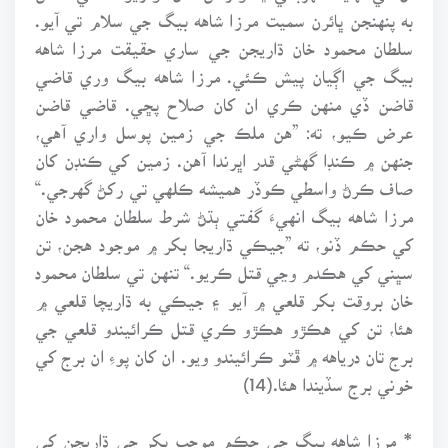
به پنهنجن ڀائرن سميت مرزا شاهه بيگ جي سلام تي آيو.
سلطان محمود خان ڌاريجن جي ساري حقيقت مرزا شاهه
بيگ جي اڳيان پيش ڪئي. مرزا شاهه بيگ وري قاضي
قاضن ڏي منهن ڪري ان کان صلاح پڇي. قاضي قاضن
عرض ڪيو، ته: ”هن ملڪ جي زمين پوسل واري آهي،
جنهن ۾ ڪنڊا گهڻي قدر اڀرندا آهن. زمين کي ڪنڊن کان
صاف ڪرڻ واسطي ڪوڏر هميشه ڪلهي تي رکڻ گهرجي.“
مرزا شاهه بيگ انهيءَ گفتي ٻڌڻ شرط سلطان محمود خان
کي حڪم ڏنو، ته ”جيڪي ڌاريجا بکر ۾ موجود هجن، تن
سڀني کي هڪدم وڃي قتل ڪريو.“ تنهن تي سلطان محمود
خان بروقت بکر قلعي ۾ آيو ۽ جيڪي به ڌاريچا قلعي ۾
هئا، تن کي هڪڙو هڪڙو ڪري قتل ڪرائيندو قلعي جي
برج تان درياهه ۾ ڦٽو ڪرائيندو ويو. ان کان پوءِ ان برج کي
خوني برج سڏيندا هئا.(14)
* مرزا شاهه بيگ جي حڪم موجب بکر جي ڌاريجن کي