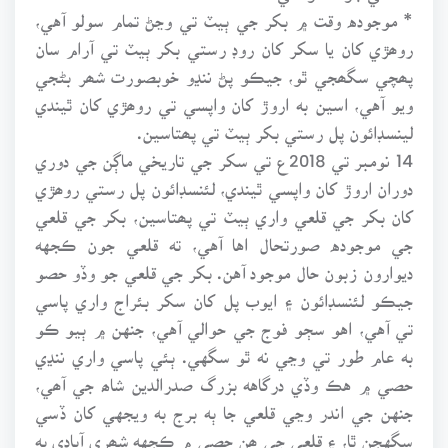
* موجوده وقت ۾ بکر جي ٻيٽ تي وڃڻ تمام سولو آهي،
روھڙي کان يا سکر کان روڊ رستي بکر ٻيٽ تي آرام سان
پھچي سگھجي ٿو، جيڪو پڻ ننڍو خوبصورت شھر بڻجي
ويو آهي، اسين به اروڙ کان واپسي تي روھڙي کان ٿيندي
لينسڊائون پل رستي بکر ٻيٽ تي پھتاسين.
14 نومبر تي 2018ع تي سکر جي تاريخي ماڳن جي دوري
دوران اروڙ کان واپسي ٿيندي، لئنسڊائون پل رستي روھڙي
کان بکر جي قلعي واري ٻيٽ تي پھتاسين، بکر جي قلعي
جي موجوده صورتحال اها آهي، ته قلعي جون ڪجهه
ديوارون زبون حال موجود آهن. بکر جي قلعي جو وڏو حصو
جيڪو لئنسڊائون ۽ ايوب پل کان سکر بئراج واري پاسي
تي آهي، اهو سڄو فوج جي حوالي آهي، جنهن ۾ ٻيو ڪو
به عام طور تي وڃي نه ٿو سگهي. ٻئي پاسي واري ننڍي
حصي ۾ هڪ وڏي درگاهه بزرگ صدرالدين شاھ جي آھي،
جنهن جي اندر وڃي قلعي جا ٻه برج به ويجهي کان ڏسي
سگهجن ٿا، ۽ قلعي جي ھن حصي ۾ ڪجهه شھري آبادي به