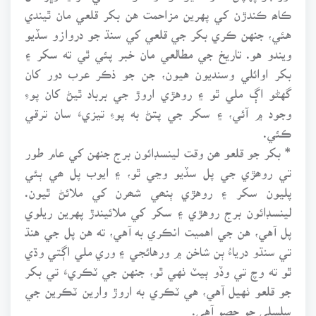
ڪاھ ڪندڙن کي پهرين مزاحمت هن بکر قلعي مان ٿيندي
هئي، جنهن ڪري بکر جي قلعي کي سنڌ جو دروازو سڏيو
ويندو هو. تاريخ جي مطالعي مان خبر پئي ٿي ته سکر ۽
بکر اوائلي وسنديون هيون، جن جو ذڪر عرب دور کان
گهڻو اڳ ملي ٿو ۽ روهڙي اروڙ جي برباد ٿيڻ کان پوءِ
وجود ۾ آئي، ۽ سکر جي پتڻ به پوءِ تيزيءَ سان ترقي
ڪئي.
* بکر جو قلعو ھن وقت لينسڊائون برج جنهن کي عام طور
تي روھڙي جي پل سڏيو وڃي ٿو، ۽ ايوب پل ھي ٻئي
پليون سکر ۽ روهڙي ٻنھي شھرن کي ملائڻ ٿيون.
لينسڊائون برج روهڙي ۽ سکر کي ملائيندڙ پهرين ريلوي
پل آهي، هن جي اهميت انڪري به آهي، ته هن پل جي هنڌ
تي سنڌو درياءُ ٻن شاخن ۾ ورهائجي ۽ وري ملي اڳتي وڌي
ٿو ته وچ تي وڏو ٻيٽ ٺهي ٿو، جنهن جي ٽڪريءَ تي بکر
جو قلعو ٺهيل آهي، هي ٽڪري به اروڙ وارين ٽڪرين جي
سلسلي جو حصو آهي.