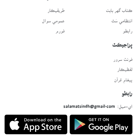
ڪتاب گهر بابت
طريقيڪار
انتظامي سَٿ
عمومي سوال
رابطو
فورم
پراجيڪٽ
فونٽ سرور
لفظيڪار
پيغامِ قرآن
رابطو
اي-ميل:
salamatsindh@gmail.com