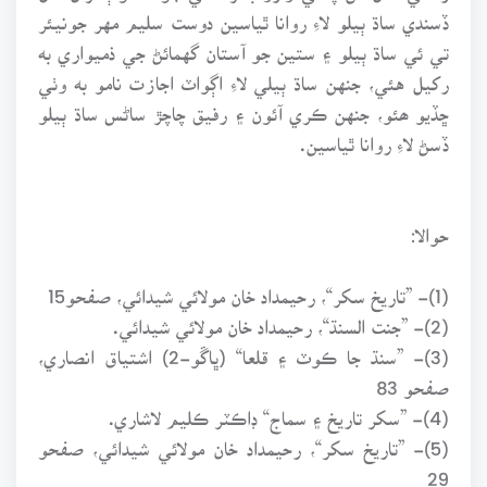
ڏسندي ساڌ ٻيلو لاءِ روانا ٿياسين دوست سليم مهر جونيئر
تي ئي ساڌ ٻيلو ۽ ستين جو آستان گهمائڻ جي ذميواري به
رکيل هئي، جنهن ساڌ ٻيلي لاءِ اڳواٽ اجازت نامو به وٺي
ڇڏيو ھئو، جنهن ڪري آئون ۽ رفيق چاچڙ ساڻس ساڌ ٻيلو
ڏسڻ لاءِ روانا ٿياسين.
حوالا:
(1)- ”تاريخ سکر“، رحيمداد خان مولائي شيدائي، صفحو15
(2)- ”جنت السنڌ“، رحيمداد خان مولائي شيدائي.
(3)- ”سنڌ جا ڪوٽ ۽ قلعا“ (ڀاڱو-2) اشتياق انصاري،
صفحو 83
(4)- ”سکر تاريخ ۽ سماج“ ڊاڪٽر ڪليم لاشاري.
(5)- ”تاريخ سکر“، رحيمداد خان مولائي شيدائي، صفحو
29