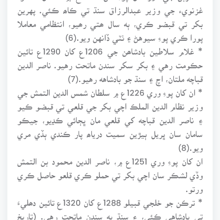
غزنويء جي وزير عبدالرزاق سنڌ تي ڪاھ ڪئي. پهرين
بکر تي قبضو ڪري، ٻه سال ھتي رھيو، انتظامي معاملا
پورا ڪري پوءِ سيوهڻ ۽ ٺٽي ڏانهن ويو.(6)
* غلام سلاطين بادشاھن جي 1206ع کان 1290ع تائين
حڪومت رهي ۽ بکر سکر سندن ماتحت رهيو. ناصر الدين
قباچه ملتان، اچ ۽ سنڌ جو بادشاهه رهيو.(7)
* ان کان پوءِ وري 1226ع ۾ سلطان شمس الدين التمش جي
وزير نظام الدين الملڪ اچي بکر جي قلعي تي قبضو ڪيو
۽ ناصر الدين قباچه کي قلعي مان ڀڄائي ڪڍيو، جيڪو
سامان سان ڀريل ٻيڙين سميت درياھ پار ڪندي ٻڏي مري
ويو.(8)
ان کان پوءِ وري 1251ع ۾، ناصر الدين محمود بن التمش
وڏي لشڪر سان اچي بکر تي حملو ڪري قلعو حاصل ڪري
ورتو.
* ترڪن جو خلجي قبيلو 1288ع کان 1320ع تائين دھليءَ
تي بادشاهي ڪئي، ۽ سنڌ به سندن ماتحت رهي. (تاريخ