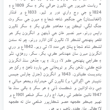
* رياست خيرپور جي ٽالپرن حوالي بکر ۽ سکر 1809ع ۽
1824ع جي وچ واري دور ۾ ٿيو. 1833ع ۾ قنڌار
(افغانستان) جي جنگجو شاهه شجاع ۽ ميرن جي سکر وٽ
جنگ لڳي، ليڪن پوءِ معاهدو ڪري بکر ۽ سکر ٽالپرن
واپس ورتو. مير نصير خان جي ڏينهن ۾ انگريزن بکر جو
قلعو پنهنجي لشڪر لاءِ ٽالپرن کان اڌارو ورتو، ڇو ته سندن
لشڪر شاھ شجاع پٺاڻ جي مدد لاءِ ٿي ويو. 1842ع ۾ وري
انگريزن ميرن سان عهدنامو ڪري، بکر، سکر، روهڙي، ٺٽُو
۽ ڪراچي پنهنجي ڪم لاءِ ورتا. ۽ پوءِ جڏهن سنڌ انگريزن
فتح ڪئي، تڏهن بکر ۾ توپخاني جي بارود ٺاھڻ ۽ رکڻ جو
بندوبست ڪيائون. 1843 ۾ انگريزن (جنرل چارلس جيمس
نئپيئر جي اڳواڻيءَ ۾) ٽالپرن کي حيدرآباد ويجھو مياڻي ۽
دٻي وٽ لڙائين ۾ شڪست ڏني ۽ هو سکر ۽ باقي سنڌ جا
1947 تائين حاڪم ٿي رهيا. اڄ وارو سکر ضلعو 1901ع ۾
ٺهيو جيڪو ڪجهه حصو شڪارپور ضلعي مان ته ڪجهه
لاڙڪاڻي مان ڪڍي ٺاهيو ويو هو.