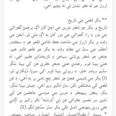
اروڙ جو ته ڪو نشان ئي نه بچيو آهي.
** بکر قلعي جي تاريخ
تاريخ ۾ بکر جو ذڪر عربن جي اچڻ کان اڳ برھمڻ گھراڻي
جي دور ۽ راءِ گھراڻي جي دور کان به اڳ ملي ٿو، انھن جي
وقت ۾ بکر اروڙ جي ماتحت ھڪ دفاعي قلعو ھو ۽ سڪندر
آعظم جي سنڌ تي ڪاھ وقت به بکر جو قلعو قائم ھيو،
جنھن جو ذڪر يوناني سياحن ۽ تاريخدانن ڪيو آهي، ته
ھتي بينا قوم رھندي ھئي جنھن ڪري ھن کي بينا ننگر
سڏيو ويندو هئو، ۽ ريوٽي بينا قوم کي سوڍا ڏيکاري ٿو.
(1) بکر جي قديمي هجڻ جو ذڪر چچ نامي ۾ به آهي، ۽ هن
قلعي کي مختلفن نالن سان لکيو ويو آهي، جيئن بينا ننگر،
بکر، بڪر، بيهڪر ۽ عربن جي عباسي حاڪمن هن کي
نئين سر تعمير ڪرائي هن تي ”فرشته“ نالو رکيو پر اڳتي
هلي وري پنهنجي اصل نالي بکر سان سڏجڻ لڳو.(2)
* سينئر آرڪيالاجسٽ، اشتياق انصاري صاحب پنهنجي