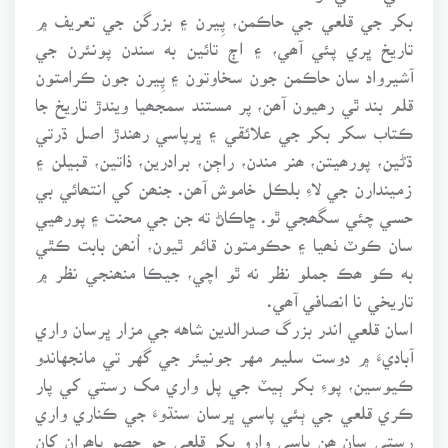
بکر جي قلعي جي حاڪمن، پِيرن ۽ بزرگن جي تعريف ۾
تاريخ ڀري پئي آھي، ۽ اڄ تائين به سندن پونئرن جي
آشيرواد سان حاڪمن جون سخاوتون ۽ پِيرن جون ڪرامتون
قلم بند ٿي رھيون آھن، پر مستند سمجھيا ويندڙ تاريخ جا
ڪتاب سکر بکر جي علائقي ۽ ڀرپاسي رھندڙ اصل ڌرتي
ڌڻين، پورھيتن، ھنر مندن، راڄن، برادرين، ذاتين، قبيلن ۽
زميندارن جي لاءِ بلڪل خاموش آھن. جنھن کي انتھائي بي
حسي چئي سگھجي ٿو. ڇاڪاڻ ته جن جي محنت ۽ پورھيي
سان ڪوٽ ٺھيا ۽ حڪومتون قائم ٿيون، اُنھن بابت ڪٿي
به ڪو ھڪ جملو نظر نه ٿو اچي، جيڪا منھنجي نظر ۾
تاريخي نا انصافي آھي.
اسان قلعي اندر بزرگ صدرالدين شاهه جي مزار ڀرسان واري
آباديءَ ۾ دوست سليم مهر جونيئر جي گهر تي مانجهاندو
ڪيوسين، پوءِ بکر ٻيٽ جي پل واري مک رستي کي پار
ڪري قلعي جي ٻئي پاسي ڀرسان سنڌوءَ جي ڪناري واري
رستي سان ھن پاسي وارو بکر قلعي جو حصو ٻاھران کان