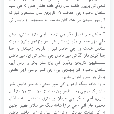
قلعي تي ڀرپور طاقت سان وڏي ڪاھ ڪئي ھئي ته ھي سيد
سلطان محمود جي حفاظت لاءِ ڌاريجن سان سامنھون ٿيا، ته
ڌاريجن سيدن تي ھٿ کڻڻ مناسب نه سمجهيو ۽ واپس ٿي
ويا.
* جڏهن مير فاضل بکر جي نزديڪ اچي منزل ڪئي، تڏهن
لالي مهر جيڪو وڏو زميندار هو، سو پنهنجن ڀائرن سميت
سندس خدمت ۾ اچي حاضر ٿيو ۽ ڌاريجا زميندار به جدا
جدا ڳوٺن مان گڏ ٿي مير فاضل جي سلام تي آيا. مير فاضل
ستيتاليهن ڌاريچن وڏيرن کي پاڻ سان بکر ۾ وٺي آيو.
سلطان محمود خان پنهنجي پيءُ جي قدم بوسي اچي ڪئي
۽ دل جو سارو احوال ٻڌايو.
مرزا شاهه بيگ ارغون کي خبر پيئي، ته مير فاضل خير
سان بکر پهچي ويو، تڏهن پاڻ به تڪڙيون تڪڙيون منزلون
ڪري، اچي سکر جي ميدان ۾ منزل ڪيائين، ته سلطان
محمود خان اتي وڃي مرزا شاهه بيگ جو سلام ڪيو، جنهن
ان کي نهايت مهرباني ۽ نوازشن سان نوازيو. قاضي قاضن