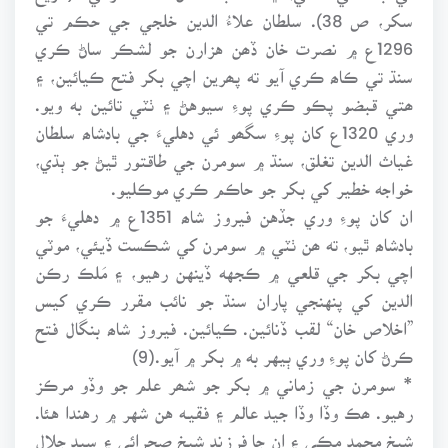
سکر، ص 38). سلطان علاءُ الدين خلجي جي حڪم تي
1296ع ۾ نصرت خان ڏھن هزارن جو لشڪر ساڻ ڪري
سنڌ تي ڪاھ ڪري آيو ته پھرين اچي بکر فتح ڪيائين، ۽
ھتي قبضو پڪو ڪري پوءِ سيوهڻ ۽ ٺٽي تائين به ويو.
وري 1320ع کان پوءِ سگھو ئي دهليءَ جي بادشاھ سلطان
غياث الدين تغلق، سنڌ ۾ سومرن جي طاقتور ٿيڻ جو ٻڌي،
خواجه خطير کي بکر جو حاڪم ڪري موڪليو.
ان کان پوءِ وري جڏهن فيروز شاھ 1351ع ۾ دهليءَ جو
بادشاھ ٿيو، ته ھن ٺٽي ۾ سومرن کي شڪست ڏيئي، موٽي
اچي بکر جي قلعي ۾ ڪجهه ڏينهن رهيو، ۽ مَلڪ رڪن
الدين کي پنهنجي پاران سنڌ جو نائب مقرر ڪري کيس
”اخلاص خان“ لقب ڏنائين. ڪيائين. فيروز شاھ بنگال فتح
ڪرڻ کان پوءِ وري ٻيهر به ۾ بکر ۾ آيو.(9)
* سومرن جي زماني ۾ بکر جو شھر علم جو وڏو مرڪز
رهيو. ھڪ وڏا وڏا جيد عالم ۽ فقيـه هن شهر ۾ رهندا هئا.
شيخ محمد مڪي ۽ ان جا فرزند شيخ صحرائي ۽ سيد جلال