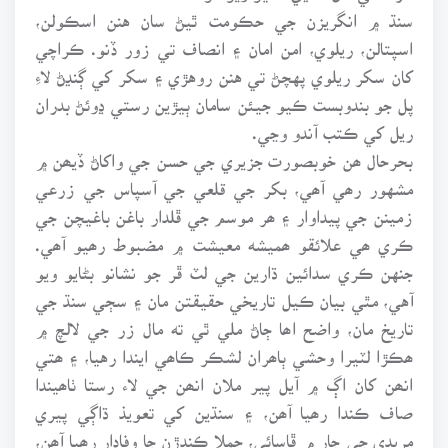
سنڌ ۾ انگريزن جي حڪومت ٿيڻ سان هنن اسڪولن،
اسپتالن، ريلوي، امن امان ۽ انصاف تي زور ڏنو. ڪراچي
کان سکر ريلوي پهچڻ تي هنن روهڙي ۽ سکر کي ڳنڍڻ لاءِ
پل جو بندوبست ڪيو جيئن سامان ٻيڙين رستي ڍوئڻ بدران
ريل کي ڪتب آندو وڃي.
بحرحال ھن خوبصورت جزيري جي حسن جي واکاڻ ڏيھن ۾
مشهور رھي آھي، بکر جي قلعي جي آسپاس جي زرعي
زمينن جي پيداوار ۽ ھر موسم جي ڦلدار باغن باغيچن جي
ڪري ھي علائقو ھميشه معيشت ۾ مضبوط رھيو آھي.
جنهن ڪري سدائين ڌارين جي لٽ ڦر جو نشانو بڻايو ويو
آهي، مٿي بيان ڪيل تاريخي حقيقتن مان ۽ سڄي سنڌ جي
تاريخ مان، واضح اھا ڄاڻ ملي ٿي ته مال زر جي لالچ ۾
ھڪڙا لٽيرا وحشي ٻاھران لشڪر ڪاھي ايندا رهيا، ۽ ھتي
انھن کان اڳ ۾ آيل پير ملان انھن جي لاء رستا ٺاھيندا
صاف ڪندا رھيا آھن، ۽ سنڌين کي تعويذ ڌاڳي پيري
مريدي جي ڄار ۾ ڦاسائي، حملا ڪندڙن جا وفادار رھيا آھن،