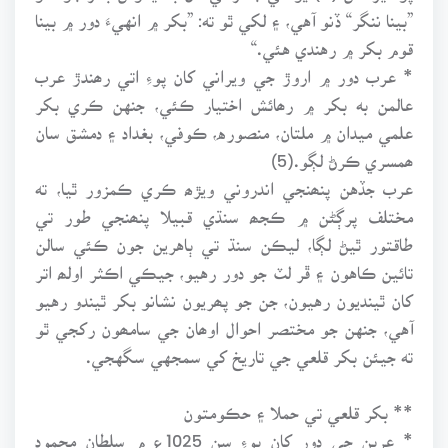
”بينا ننگر“ ڏنو آهي، ۽ لکي ٿو ته: ”بکر ۾ انهيءَ دور ۾ بينا
قوم بکر ۾ رهندي هئي.“
* عرب دور ۾ اروڙ جي ويراني کان پوءِ اتي رھندڙ عرب
عالمن به بکر ۾ رھائش اختيار ڪئي، جنهن ڪري بکر
علمي ميدان ۾ ملتان، منصوره، ڪوفي، بغداد ۽ دمشق سان
ھمسري ڪرڻ لڳو.(5)
عرب جڏهن پنھنجي اندروني ويڙھ ڪري ڪمزور ٿيا، ته
مختلف پرڳڻن ۾ ڪجھ سنڌي قبيلا پنھنجي طور تي
طاقتور ٿيڻ لڳا، ليڪن سنڌ تي ٻاهرين جون ڪئي سالن
تائين ڪاهون ۽ ڦر لٽ جو دور رهيو، جيڪي اڪثر اولھ اتر
کان ٿينديون رهيون، جن جو پھريون نشانو بکر ٿيندو رهيو
آهي، جنهن جو مختصر احوال اوھان جي سامھون رکجي ٿو
ته جيئن بکر قلعي جي تاريخ کي سمجهي سگهجي.
** بکر قلعي تي حملا ۽ حڪومتون
* عربن جي دور کان پوءِ سن 1025ع ۾ سلطان محمود