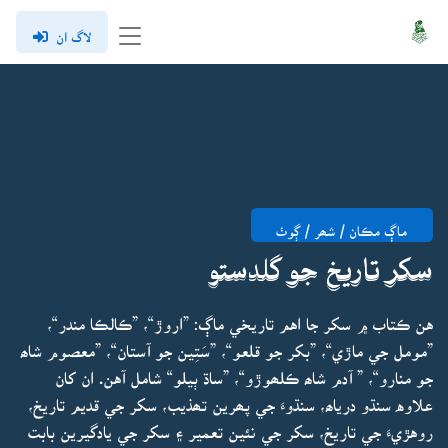
لاگ ان
ماڳ مڪان / شھر / ڳوٺ
سکر تاريخ جو گلدستو
هن ڪتاب ۾ سکر جا اهم تاريخي ماڳ: ”اروڙ“، ”ڪالڪا مندر“،
”مومل جي ماڙي“، ”بکر جو قلعو“، ”سَتِين جو آستان“، ”معصوم شاھ
جو منارو“، ” آدم شاھ ڪلھوڙو“، ”ساڌ ٻيلو“ شامل آهن. ان کان
علاوه سنڌو درياھ، سنڌوءَ جي پھرين تھذيب، سکر جي قديم تاريخ،
روهڙيءَ جي تاريخ، سکر جي نئين تعمير ۽ سکر جي يادگيرين بابت