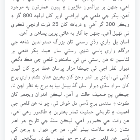
آهي، جنهن ۾ پراڻيون ماڙيون ۽ ٻيون عمارتون به موجود
آهن. بکر جي قلعي جي ايراضي اوڀر کان اولهه 800 گز ۽
ويڪر 300 گز آهي ۽ درياهه کان 25 فوٽ اونچي ٽڪري
تي ٺهيل آهي. جنهن جا آثار به هاڻي پوين پساهن ۾ آھن.
اسان پل واري وڏي رستي تان بزرگ صدرالدين شاهه جي
درگاھ واري پاسي ننڍي رستي سان ھيٺ بکر قلعي ۾
لٿاسين ته ھن رستي تي ئي سامنھون قلعي جي ھڪ ڊگھي
ديوار نظر اچي ٿي جيڪا مزار ڀرسان ھڪ برج کان ڦيرو
کائي ٿي، آبادي ۾ اندر وڃڻ کان پھرين ھتان ڪنڊ واري برج
کان سواءِ سڌي ديوار سان گڏ بيٺل ٻيا ٻه برج به نظر اچن ٿا،
جيڪي پڻ ضعيف حالت ۾ آھن، ليڪن اندران ويجھو کان
ڪوٽ ۽ سندس برج ڏسي دل خوش ٿي، ڇو ته ھن قلعي جي
اھميت ۽ تاريخي حيثيت تمام بھترين ۽ طاقتور رھي آھي.
ھن وقت ھي ڪمزور آهي، ليڪن سنڌ جي تاريخ جو اھم
نشان زندھ سلامت بيٺو آهي، ھن جي ديوار ۽ برجن کي
ڏسي ھن قلعي جي عروج جو تصور ڪري سگھجي ٿو،