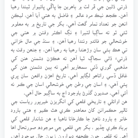
ڌرتي ڌڻين جي ڦر لٽ ۾ ٻاھرين جا ڀاڱي ڀائيوار ٿيندا رهيا
آهن. ڪجھ نيڪ مرد عالم ۽ فاضل به ھتي آيا آهن، ليڪن
انھن جو تعداد تمام گھٽ آھي. بکر جي تاريخ ۾ به معلوم
ٿئي ٿو ته ساڳيا لٽيرا ۽ ٺڳ اڪثر وقتن ۾ ھتي جي
خوشحالي جو فائدو وٺندا رھيا آھن، ۽ سنڌ جي مال خزاني
تي ھڪ ٻئي سان وڙھندا رھيا به رھيا آھن، ۽ جنھن وقت به
ڌرتيءَ ڌڻي سجاڳ ٿيا آهن ته ھڪڙن دشمنن ھنن کي
مذهبي گوري ڏئي سمھاريو آهي ته ٻين دشمنن ھنن کي
غافل ڏسي راتاھو لڳايو آهي. تاريخ اھڙن واقعن سان ڀري
پئي آهي، ۽ اسان جي وطن جي خوشحالي اسان جي ڪم نه
آئي آھي. صديون گذرڻ باوجود اڄ به ساڳيو حال آهي.
هن اوائلي ۽ تاريخي قلعي کي انگريزن خيرپور رياست جي
ٽالپر حڪمرانن کان معاهدو ڪري هٿ ڪيو ۽ هتي بارود
خانو ۽ بارود ٺاهڻ جا ڪارخانا ٺاهيا ۽ هن شاندار قلعي کي
برباد ڪري ڇڏيو ، بکر جي قلعي جي موجوده صورتحال اها
آهي ته قلعي جون ڪجهه ديوارون زبون حال موجود آهن.