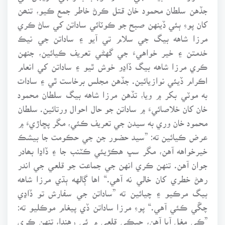
جڏهن سلطان محمود خان قتل ڪرڻ خاطر جمع ڪيو، تنھن
کان پوءِ ٻئي ڏينهن صبح جو ڪوٽائي ساداتن کي ساڻ ڪري
مرزا شاهه بيگ جي سلام تي آيو ۽ ساداتن جي نيڪ
خدمتن ۽ خير خواهيءَ جي گهڻي تعريف ڪيائين، جنهن
ڪري مرزا شاهه بيگ ڏاڍو خوش ٿيو ۽ ساداتن کي انعام
اڪرام ڏيئي نوازيائين. جڏهن مجلس برخاست ٿي ۽ سادات
به موٽي بکر ۾ ويا، تڏهن مرزا شاهه بيگ سلطان محمود
خان کان خلاصائيءَ ۾ ساداتن جو حال احوال ورتائين. سلطان
محمود خان وري به سيدن جي تعريف ڪئي، مگر پڇاڙيءَ ۾
عرض ڪيائين ته: ”سيد حضور جن جي حڪومت جا بيشڪ
خيرخواهه آهن، مگر سڀ هڪڙيئي ڪٽنب جا ۽ ڏاڍا بھادر
جوان آهن. تنهن ڪري انهن جي جماعت جو قلعي جي اندر
رهڻ خطري کان خالي نه آهي.“ اها ڳالهه ٻڌي مرزا شاهه
بيگ مرڪيو ۽ چيائين ته ”ساداتن جي سفارش تو ڏاڍي
چڱي ڪئي آهي.“ پوءِ مرزا ساداتن ڏي پيغام موڪليو ته:
”ڪي مغل آيا آهن، جيڪي قلعي ۾ ئي رهندا، تنهن ڪري