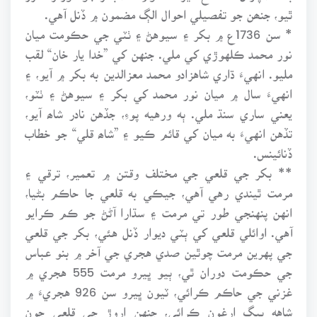
ٿيو، جنھن جو تفصيلي احوال الڳ مضمون ۾ ڏنل آهي.
* سن 1736ع ۾ بکر ۽ سيوهڻ ۽ ٺٽي جي حڪومت ميان
نور محمد ڪلهوڙي کي ملي. جنهن کي ”خدا يار خان“ لقب
مليو. انهيءَ ڌاري شاهزادو محمد معزالدين به بکر ۾ آيو، ۽
انهيءَ سال ۾ ميان نور محمد کي بکر ۽ سيوهڻ ۽ ٺٽو،
يعني ساري سنڌ ملي. ٻه ورهيه پوءِ، جڏهن نادر شاھ آيو،
تڏهن انهيءَ به ميان کي قائم ڪيو ۽ ”شاھ قلي“ جو خطاب
ڏنائينس.
** بکر جي قلعي جي مختلف وقتن ۾ تعمير، ترقي ۽
مرمت ٿيندي رهي آهي، جيڪي به قلعي جا حاڪم بڻيا،
انهن پنهنجي طور تي مرمت ۽ سڌارا آڻڻ جو ڪم ڪرايو
آهي. اوائلي قلعي کي ٻٽي ديوار ڏنل هئي، بکر جي قلعي
جي پهرين مرمت چوٿين صدي هجري جي آخر ۾ بنو عباس
جي حڪومت دوران ٿي، ٻيو ڀيرو مرمت 555 هجري ۾
غزني جي حاڪم ڪرائي، ٽيون ڀيرو سن 926 هجريءَ ۾
شاهه بيگ ارغون ڪرائي، جنهن اروڙ جي قلعي جون