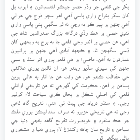
بکر جي قلعي جو وڏو حصو جيڪو لئنسڊائون ۽ ايوب پل
کان سکر بئراج واري پاسي آهي اهو سڄو فوج جي حوالي
آهي جنهن ۾ ٻيو ڪو به وڃي نه ٿو سگهي ٻئي پاسي واري
ننڍي حصي ۾ هڪ وڏي درگاهه بزرگ صدرالدين شاھ جي
آھي، هن حصي ۾ اندر وڃي قلعي جا ٻه برج به ويجهي کان
ڏسي سگهجن ٿا، ۽ ڪجهه آبادي آهي جنهن ۾ پراڻيون
عمارتون به آهن. ماضيءَ ۾ ھي قلعو پوري اتر سنڌ ۽ سبي
جنهن کي سيوي سڏيو ويندو هو، ان تائين پوري علائقي
جي حفاظت ڪندو ھو. ھن وقت ھن جا آثار به هاڻي پوين
پساهن ۾ آھن. حڪومت کي گهرجي ته هن تاريخي اوائلي
قلعي کي اصلي شڪل ۾ بحال ڪري سياحت لاءِ کوليو
وڃي. ۽ سنڌو درياھ جي ٻيٽ تي ھتي، تفريح گاھ ٺاھي
وڃي ته ھي تاريخي جزيرو نه صرف سنڌ ليڪن پوري ملڪ
جو ھڪ منفرد ۽ خوبصورت تفريح گاهه بڻجي دنيا جي
سياحن ۽ تاريخ سان چاهه رکندڙڻ لاءِ پوري دنيا ۾ مشھوري
ماڻي سگھي ٿو.