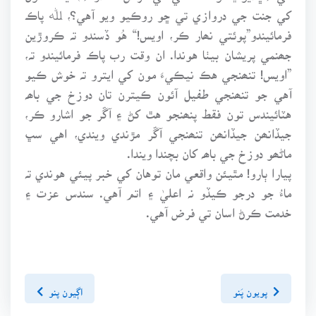
کي جنت جي دروازي تي ڇو روڪيو ويو آهي؟، ﷲ پاڪ
فرمائيندو”پوئتي نھار ڪر، اويس!“ هُو ڏسندو تہ ڪروڙين
جھنمي پريشان بيٺا هوندا. ان وقت رب پاڪ فرمائيندو تہ،
”اويس! تنھنجي هڪ نيڪيءَ مون کي ايترو تہ خوش ڪيو
آهي جو تنھنجي طفيل آئون ڪيترن تان دوزخ جي باھہ
هٽائيندس تون فقط پنھنجو هٿ کڻ ۽ آڱر جو اشارو ڪر،
جيڏانھن جيڏانھن تنھنجي آڱر مڙندي ويندي، اهي سڀ
ماڻھو دوزخ جي باھہ کان بچندا ويندا.
پيارا ٻارو! مٿيئن واقعي مان توهان کي خبر پيئي هوندي تہ
ماءُ جو درجو ڪيڏو نہ اعليٰ ۽ اتم آهي. سندس عزت ۽
خدمت ڪرڻ اسان تي فرض آهي.
پويون پَنو
اڳيون پنو