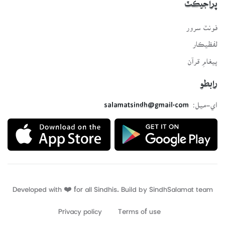
پراجيڪٽ
فونٽ سرور
لفظيڪار
پيغامِ قرآن
رابطو
اي-ميل:
salamatsindh@gmail.com
Developed with ❤️ for all Sindhis. Build by
SindhSalamat
team
Privacy policy
Terms of use