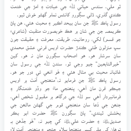
ٿو ملي. سندس حياتي ﷲ جي عبادت ۽ امڙ جي خدمت
ڪندي گذري. ڌڻي سڳورو کانئس تمام گهڻو خوش ٿيو.
رسول پاڪ ﷺ جن سان بيحد اڪير ۽ محبت هئي. هن پاڻ
ڪريمصہ جن جي شان ۾ هڪ خوبصورت منقبت (شاعريءَ
جو قسم) لکي، روحانيت، طريقت، معرفت ۽ حقيقت جون
سڀ منزلون طئي ڪندڙ حضرت اويس قرني عشق محمدي
سان سرشار هو. هو اصحاب سڳورن مان نہ هو. کين
”خيرالتابعين“ چيو وڃي ٿو، سندن ﷲ جي رسول سان
غائبانہ محبت بي مثال هئي ۽ هُو انھي ئي دور جو هو.
رسول پاڪ ﷺ جن فرمايو تہ،”منھنجي اُمَتَ ۾ اويس
جيڪو قرن مان آهي، پنھنجي ماءُ جو وڏو خدمتگار ۽
فرمانبردار آهي سو ﷲ جي درگاھہ ۾ مقبول شخص آهي،
جنھن جي دُعا سان منھنجي قوم جي گهڻن ماڻھن جي
بخشش ٿيندي.“ پاڻ سڳورن ﷺ حضرت ابو بڪر
صديق﷦ ۽ حضرت علي﷦ کي چيو تہ، ”هُو جڏهن بہ
توهان کي ملي کيس منھنجا سلام چئجو ۽ منھنجي اُمَت لاءِ