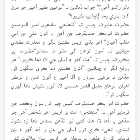
نالو رکيو آهي؟“ جواب ڏنائين تہ ”توهين ڪير آهيو جو مون
کان ايتري پڇا ڳاڇا پيا ڪريو؟“
حضرت عليرضہ چيس تہ، ”تنھنجي سامھون امير المومنين
حضرت ابوبڪر صديقرضہ جن آهن ۽ آئون علي بن ابي
طالب آهيان“ اهو ٻڌي اويس ڪنبڻ لڳو ۽ معذرت ڪندي
چيائين تہ، ”مون توهان کي ڪو نہ سڃاتو“حضرت ابو
بڪررضہ چيس تہ، ”هٿ کڻو ۽ اسان جي لاءِ دُعا ڪريو.“ هو
روئڻ لڳو ۽ چيائين، ”آئون ڪيئن دُعا ڪري سگهان ٿو،
جڏهن تہ توهين سردار ۽ آقا آهيو ۽ آئون ادنيٰ ۽ نوڪر
آهيان، توهان جليل القدر هستين لاءِ آئون ڪيئن دُعا گهري
سگهان ٿو“.
حضرت ابو بڪر صديقرضہ کيس چيو تہ رسول پاڪصہ جن
فرمايو آهي تہ، ”منھنجيءَ امت ۾ اويس اهو شخص آهي جو
جڏهن بہ دُعا لاءِ هٿ کڻي ٿو، تڏهن سندس دُعا رَدِ ڪونہ
ٿيندي، انھيءَ ڪري تون اسان جي حق ۾ دُعا گهر ۽ پاڻ
فرمايو اٿن تہ جڏهن بہ توهان جي اويس سان ملاقات ٿئي