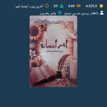
4.5/5.0
649
211
آخري ڀيرو اپڊيٽ ٿيو:
ڊاڪٽر پروين موسيٰ ميمڻ
ڇاپو پھريون