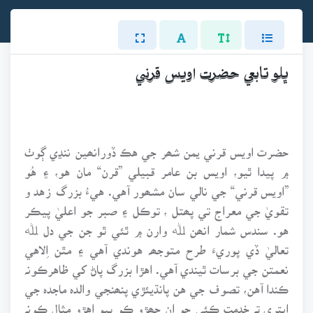
ڀلو تابعي حضرت اويس قرني
حضرت اويس قرني يمن شھر جي هڪ ڏورانھين ننڍي ڳوٺ
۾ پيدا ٿيو، اويس بن عامر قبيلي ”قرن“ مان هو، ۽ هُو
”اويس قرني“ جي نالي سان مشھور آهي. هيءُ بزرگ زهد و
تقويٰ جي معراج تي پھتل ، توڪل ۽ صبر جو اعليٰ پيڪر
هو. سندس شمار انھن ﷲ وارن ۾ ٿئي ٿو جن جي دل ﷲ
تعاليٰ ڏي پوريءَ طرح متوجھہ هوندي آهي ۽ مٿن اِلاهي
نعمتن جي برسات ٿيندي آهي. اهڙا بزرگ پاڻ کي ظاهرڪونہ
ڪندا آهن، تصوف جي هن پانڌيئڙي پنھنجي والدہ ماجدہ جي
ايتري تہ خدمت ڪئي جو ان جھڙو ڪو ٻيو اهڙو مثال ڪونہ