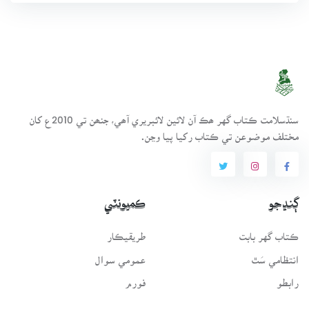
سنڌسلامت ڪتاب گهر ھڪ آن لائين لائبريري آھي، جنھن تي 2010ع کان
مختلف موضوعن تي ڪتاب رکيا پيا وڃن.
ڳنڍجو
ڪميونٽي
ڪتاب گهر بابت
طريقيڪار
انتظامي سَٿ
عمومي سوال
رابطو
فورم