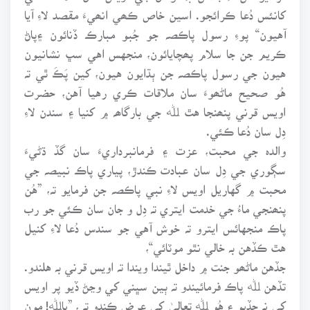
کانئس دُعا ڪرائجو. اسين خاص ڪھي انھيءَ مقصد لاءِ آيا
آهيون“ پوءِ رسول پاڪصہ جو جُبو مبارڪ ڏنائون ۽پاڻ
ڪريم جن جا سلام پھچايائون، منجهس اهي سڀ نشانيون
هيون جي رسول پاڪصہ جن ٻڌايون هيون، کين پَڪَ ٿي تہ
هُو صحيح ماڻھوءَ سان ملاقات ڪري رهيا آهن، حضرت
اويس قرني پنھنجا هٿ ﷲ جي بارگاھہ ۾ کنيا ۽ سندن لاءِ
دِل سان دُعا ڪئي.
والدہ جي محبت، عزت ۽ فرمانبرداريءَ سان گڏ ڌڻيءَ
سڳوري جي دِل سان عبادت ڪندڙ، پياري پاڪ نبيصہ جي
محبت ۾ گهاريل اويس لاءِ نبي پاڪصہ جن فرمايو تہ، ”هُن
پنھنجي ماءُ جي خدمت ايتري تہ دِل و جان سان ڪئي جو رب
پاڪ منجهائس ايترو تہ خوش آهي جو سندس دُعا لاءِ کنيل
هٿ ڪڏهن بہ خالي نٿو موٽائي“،
جڏهن ماڻھو جنت ۾ داخل ٿيندا ويندا تہ اويس قرني بہ هلندو.
تڏهن ﷲ پاڪ فرمائيندو تہ ٻين سڀني کي وڃڻ ڏيو پر اويس
کي نہ ڇڏيو ۽ هُو ﷲ تعاليٰ کي عرض ڪندو تہ ، ”ياﷲ! مون