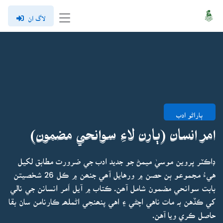
لاگ ان
ٻاراڻو ادب
امر انسان (ٻارن لاءِ سوانحي مضمون)
ڊاڪٽر پروين موسيٰ ميمڻ جو جديد ادب جي ضرورت مطابق لکيل
هيءُ مجموعو ٻن حصن ۾ ورهايل آھي جنھن ۾ ڪل 26 شخصيتن
بابت سوانحي مضمون شامل آھن. ڪتاب ۾ آيل اَمر انسانن جي نالي
کي ڪڏهن بہ مات ناهي اچڻي ۽ اهي پنھنجي اڻملھہ ڪارنامن سان بقا
حاصل ڪري ويا آهن.