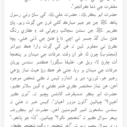
مغفرت جي دُعا ڪرائجو“.
حضرت ابو بڪر﷦، حضرت علي﷦ کي ساڻ وٺي رسول
پاڪ ﷺ جن جو جبو مبارڪ کڻي قرن جي ڳوٺ ويو. پاڻ
ڪريم ﷺ جن سندن سڃاڻپ وچولي قد ۽ ڪاري رنگ
هئڻ سان گڏ جسم تي اڇي داغ هئڻ جي ڏني هئي. پڇا
ڪرڻ تي معلوم ٿين تہ هُن کي ڳوٺ وارا هڪ ديوانو
(مجذوب) چون ٿا، هُو ان وقت عرفات جي ميدان ۾ پنھنجا
اُٺ چارڻ لاءِ ويل هو. خليفا سڳورا هڪدم سندس پويان
عرفات جي ميدان ۾ ويا. جتي هُو هڪ وڻ هيٺ نماز پڙهي
رهيو هو. ٿوريءَ دير ۾ اندازو ٿيس تہ ڪي شخص موجود
آهن، هن نماز مختصر ڪري ختم ڪئي ۽ کين سلام ڪيو،
حضرت ابو بڪر صديقرضہ کانئس پڇيو تہ، ”تون ڪير
آهين؟“ چيائين ”آئون مزور آهيان“، کيس خبر نہ هئي تہ
سندس سامھون امير المومنين آهن. حضرت ابو بڪررضہ
ٻيھر سوال ڪيو تہ ”تنھنجو نالو؟“ چيائين، ”ﷲ جو ٻانھو.“
وري سوال پڇيو ويو تہ، ”آخر تنھنجيءَ والدہ تنھنجو ڪھڙو