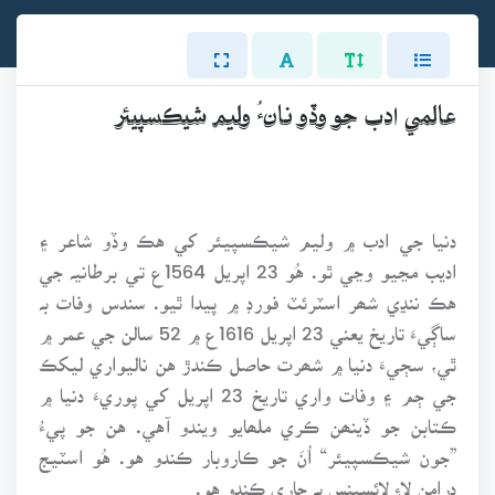
عالمي ادب جو وڏو نانءُ وليم شيڪسپيئر
دنيا جي ادب ۾ وليم شيڪسپيئر کي هڪ وڏو شاعر ۽
اديب مڃيو وڃي ٿو. هُو 23 اپريل 1564ع تي برطانيہ جي
هڪ ننڍي شھر اسٽرئٽ فورڊ ۾ پيدا ٿيو. سندس وفات بہ
ساڳيءَ تاريخ يعني 23 اپريل 1616ع ۾ 52 سالن جي عمر ۾
ٿي، سڄيءَ دنيا ۾ شھرت حاصل ڪندڙ هن ناليواري ليکڪ
جي ڄم ۽ وفات واري تاريخ 23 اپريل کي پوريءَ دنيا ۾
ڪتابن جو ڏينھن ڪري ملھايو ويندو آهي. هن جو پيءُ
”جون شيڪسپيئر“ اُنَ جو ڪاروبار ڪندو هو. هُو اسٽيج
ڊرامن لاءِ لائسينس بہ جاري ڪندو هو.