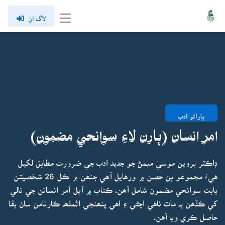
لاگ ان
ٻاراڻو ادب
امر انسان (ٻارن لاءِ سوانحي مضمون)
ڊاڪٽر پروين موسيٰ ميمڻ جو جديد ادب جي ضرورت مطابق لکيل
هيءُ مجموعو ٻن حصن ۾ ورهايل آھي جنھن ۾ ڪل 26 شخصيتن
بابت سوانحي مضمون شامل آھن. ڪتاب ۾ آيل اَمر انسانن جي نالي
کي ڪڏهن بہ مات ناهي اچڻي ۽ اهي پنھنجي اڻملھہ ڪارنامن سان بقا
حاصل ڪري ويا آهن.