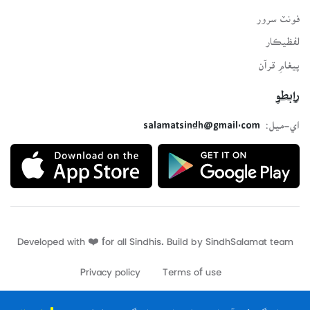
فونٽ سرور
لفظيڪار
پيغامِ قرآن
رابطو
اي-ميل:
salamatsindh@gmail.com
Developed with ❤️ for all Sindhis. Build by
SindhSalamat
team
Privacy policy
Terms of use
ڪتاب گهر کي آف لائين ھلائڻ لاءِ ڪتاب گهر جي ائپليڪيشن
انسٽال