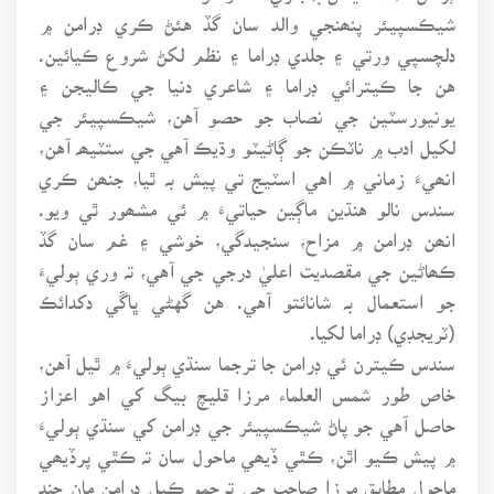
شيڪسپيئر پنھنجي والد سان گڏ هئڻ ڪري ڊرامن ۾
دلچسپي ورتي ۽ جلدي ڊراما ۽ نظم لکڻ شروع ڪيائين.
هن جا ڪيترائي ڊراما ۽ شاعري دنيا جي ڪاليجن ۽
يونيورسٽين جي نصاب جو حصو آهن، شيڪسپيئر جي
لکيل ادب ۾ ناٽڪن جو ڳاڻيٽو وڌيڪ آهي جي ستٽيھہ آهن،
انھيءَ زماني ۾ اهي اسٽيج تي پيش بہ ٿيا، جنھن ڪري
سندس نالو هنڌين ماڳين حياتيءَ ۾ ئي مشھور ٿي ويو.
انھن ڊرامن ۾ مزاح، سنجيدگي، خوشي ۽ غم سان گڏ
ڪھاڻين جي مقصديت اعليٰ درجي جي آهي، تہ وري ٻوليءَ
جو استعمال بہ شانائتو آهي. هن گهڻي ڀاڱي دکدائڪ
(ٽريجڊي) ڊراما لکيا.
سندس ڪيترن ئي ڊرامن جا ترجما سنڌي ٻوليءَ ۾ ٿيل آهن،
خاص طور شمس العلماء مرزا قليچ بيگ کي اهو اعزاز
حاصل آهي جو پاڻ شيڪسپيئر جي ڊرامن کي سنڌي ٻوليءَ
۾ پيش ڪيو اٿن، ڪٿي ڏيھي ماحول سان تہ ڪٿي پرڏيھي
ماحول مطابق مرزا صاحب جي ترجمو ڪيل ڊرامن مان چند