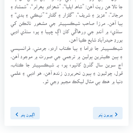
جا نالا هن ريت آهن: ”شاھہ ايليا“، ”شھزادو بھرام“، ”شمشاد ۽
مرجانہ“، ”عزيز ۽ شريف“، ”گلزار ۽ گلنارِ“ ”نيڪي ۽ بدي“ ۽
ٻيا آهن. مرزا صاحب شيڪسپيئر جي مشھور ناٽڪن کي
سنڌيءَ ۾ آندو جي ورهاڱي کان اڳ ڇپيا ۽ پوءِ سنڌي ادبي
بورڊ حيدرآباد شايع ڪيا آهن.
شيڪسپيئر جا ڊراما ۽ ٻيا ڪتاب اردو، جرمني، فرانسيسي
۽ ٻين ڪيترين ٻولين ۾ ترجمي جي صورت ۾ موجود آهن،
اڄ سوين سال گذرڻ کانپوءِ پوءِ بہ شيڪسپيئر جا ڪتاب،
قول، چوڻيون ۽ ٻيون تحريرون زنده آهن، هو ادبي ۽ علمي
دنيا ۾ هڪ بي مثال ليکڪ مڃيو وڃي ٿو.
پويون پَنو
اڳيون پنو