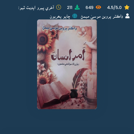
4.5/5.0
649
211
آخري ڀيرو اپڊيٽ ٿيو:
ڊاڪٽر پروين موسيٰ ميمڻ
ڇاپو پھريون