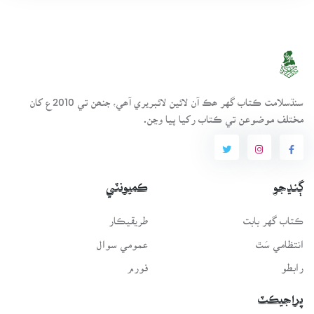
سنڌسلامت ڪتاب گهر ھڪ آن لائين لائبريري آھي، جنھن تي 2010ع کان
مختلف موضوعن تي ڪتاب رکيا پيا وڃن.
ڳنڍجو
ڪميونٽي
ڪتاب گهر بابت
طريقيڪار
انتظامي سَٿ
عمومي سوال
رابطو
فورم
پراجيڪٽ