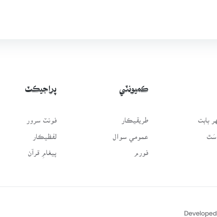
ڪميونٽي
پراجيڪٽ
 بابت
طريقيڪار
فونٽ سرور
سَٿ
عمومي سوال
لفظيڪار
فورم
پيغامِ قرآن
Developed 