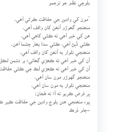
بلوچي نظم جو ترجمو
’مون کي وادين جي حفاظت ڪرڻي آهي،
منھنجو گھوڙو اُنھن کان واقف آهي.
هن کي خبر آهي ته ڪٿي کاهِي آهي،
ڪٿي ڌُٻڻ آهي، ڪٿي سدا بھار چشما آهن.
منھنجي تلوار به اُنھن کان واقف آهي،
اُن کي خبر آهي ته ڪھڙي گھاٽيءَ ۾ دشمن لڪل
اُن کي خبر آهي ته ڪھڙي لَڪ جي ڪٿي حفاظت
منھنجو گهوڙو مون سان آهي،
منھنجي تلوار به مون سان آهي،
پر فرض ڪريو ته آءٌ نه هُجان؛
پوءِ منھنجي هنن بلوچ وادين جي حفاظت ڪير ڪ
-ڄام دُرڪ