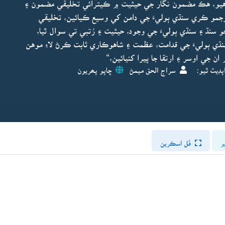
هيو، هڪ مضمون نگار جي حيثيت ۾ ڪيترائي تخليقي مضمون ۽
ترجمو ڪري سنڌي ٻوليءَ جي دامن کي وسيع ڪيائين، تخليقي
و سنڌ ۽ سنڌي ٻوليءَ جي وجود، حيثيت ۽ رُتبي تي سوال ٿيا،
نڌي ٻوليءَ جي قدامت، عظمت ۽ شاهوڪاري ثابت ڪرڻ لاءِ موهن
 جي اوسر ۽ ارتقا جا پيرا کنيائين،“
پڊيٽ ٿيو:
سراج الحق ميمڻ
ڇاپو پھريون
و
فُل اسڪرين