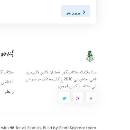
پويون پَنو
ڳنڍجو
سنڌسلامت ڪتاب گهر ھڪ آن لائين لائبريري
ڪتاب گهر
آھي، جنھن تي 2010ع کان مختلف موضوعن
انتظامي 
تي ڪتاب رکيا پيا وڃن.
رابطو
with ❤️ for all Sindhis. Build by
SindhSalamat
team