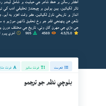
اڪثر رسالن ۾ هڪ شاعر جي حيثيت ۾ شامل ٿيندو ر
تاثر لکيائين، ٻين ٻولين ۾ ڇپجندڙ تخليقي ادب کي 
انداز ۾ تاريخي ناول لکيائين. ڪو وقت اهڙو به آيو، ج
تڏهن هن پنهنجي قلم جو رخ تحقيق ڏانهن موڙيو ۽ س
جي دڙي جي مهرن کان وٺي، تاريخ جي مختلف دورن ۾ ان
4.5/5.0
4569
965
آخري ڀيرو ا
فھرست
فونٽ سائيز
فونٽ مٽاي
بلوچي نظم جو ترجمو