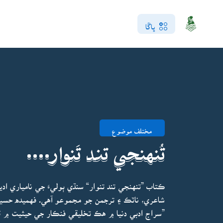
ڀاڱا
مختلف موضوع
تُنهنجي تند تَنوار....
ڪتاب ”تنهنجي تند تنوار“ سنڌي ٻوليءَ جي نامياري ا
شاعري، ناٽڪ ۽ ترجمن جو مجموعو آهي. فهميده حسي
”سراج ادبي دنيا ۾ هڪ تخليقي فنڪار جي حيثيت ۾ 