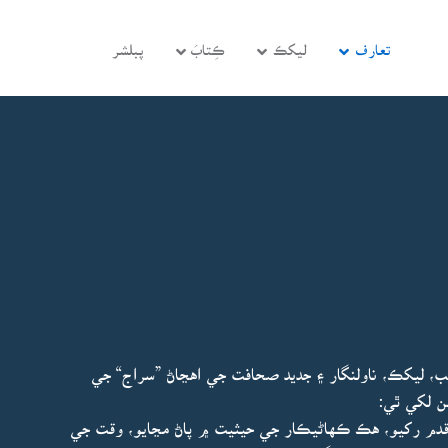
تعارف
ليکڪ
ڪِتابَ
پبلشر
ديب، ليکڪ، ناولنگار ۽ جديد صحافت جي اهڃاڻ ”سراج“ جي
ن لکي ٿي:
قدم رکيو، هڪ ڪهاڻيڪار جي حيثيت ۾ پاڻ مڃايو، وقت جي