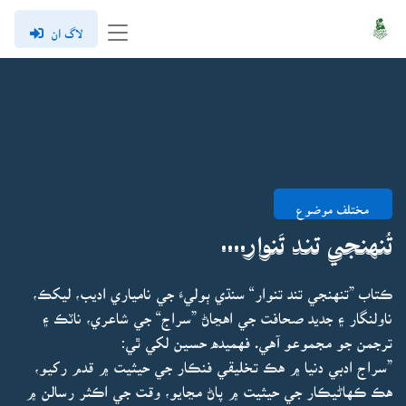
لاگ ان
مختلف موضوع
تُنهنجي تند تَنوار....
ڪتاب ”تنهنجي تند تنوار“ سنڌي ٻوليءَ جي نامياري اديب، ليکڪ،
ناولنگار ۽ جديد صحافت جي اهڃاڻ ”سراج“ جي شاعري، ناٽڪ ۽
ترجمن جو مجموعو آهي. فهميده حسين لکي ٿي:
”سراج ادبي دنيا ۾ هڪ تخليقي فنڪار جي حيثيت ۾ قدم رکيو،
هڪ ڪهاڻيڪار جي حيثيت ۾ پاڻ مڃايو، وقت جي اڪثر رسالن ۾