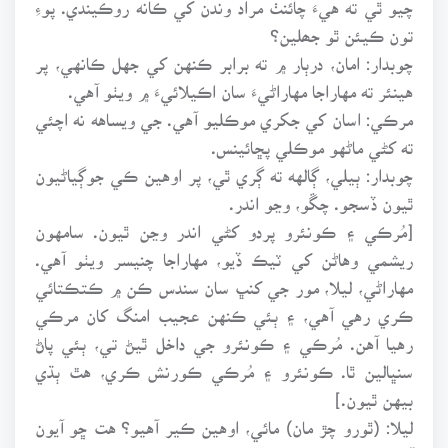
چيو ٿي ته هيءَ چائنٺ مراد وندن کي ڪانه روڪيندي. پوءِ
تون ڪيئن ٿو جھلين؟
چوبدار: امان، درٻار ۾ ته برابر ڪنهن کي جهل ڪانهي، پر
هينئر ته مهاراجا مهاراڻيءَ سان اڪيلائيءَ ۾ ويٺو آهي.
مرڪي: اسان کي جکري موڪليو آهي. جي ويساهه نه اچئي
ته کڻي ماڻهو موڪلي پڇائينس.
چوبدار: ٻيلي، ڳالهه ته ڳري ٿي، پر اوهين ڪي جوڳياڻيون
ٿيون ڏسجو. چڱو، وڃو اندر.
[مُرڪي ۽ ڪونئرو پردو کڻي اندر وڃن ٿيون. سامهون
ريشمي وهاڻن کي ٽيڪ ڏيو، مهاراجا چنيسر ويٺو آهي.
مهاراڻي، ليلا، مور جي کنڀ سان سندس ڪن ۾ ڪتڪتائي
ڪري رهي آهي، ۽ ٻئي ڪنهن عجيب امنگ کان مرڪي
رهيا آهن. مُرڪي ۽ ڪونئرو جي داخل ٿيڻ تي، ٻئي پاڻ
سنڀالين ٿا. ڪونئرو ۽ مُرڪي ڪورنش ڪري، هٿ ٻڌي
بيهن ٿيون.]
ليلا: (ٿورو چڙ مان) مائي، اوهين ڪير آهيو؟ هت ڇو آيون