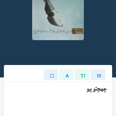
چهچٽو ٻيو