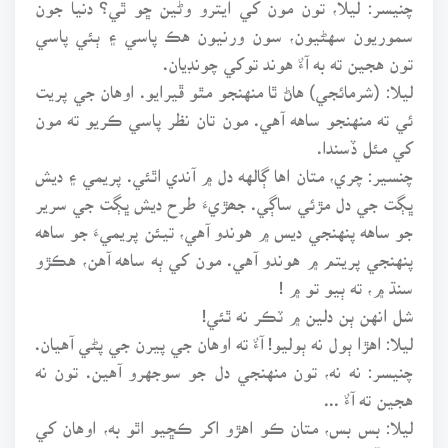
چنيسر: ليلا، تون مون کي ايترو وڻين ڇو ٿي؟ دنيا جون
سموريون سهڻيون، سون ورنيون هڪ پاسي ۽ ٻئي پاسي
تون هجين ته به آءٌ هوند توکي چونڊيان.
ليلا: (شرمائجي) هاڻ ٿا منهنجو مٿو ڦيرايو. اوهان جي پريت
ئي ته منهنجو ساهه آهي. مون تان نظر پاسي ڪريو ته مون
کي مئل ڏسندا.
چنسير: چري، متان اها ڳالهه دل ۾ آندي اٿئي. پريمي ۽ ديش
ڀڳت جي دل مڙئي ساڳي. جھڙيءَ طرح ديش ڀڳت جي سرير
جو ساهه پنهنجي ديس ۾ هوندو آهي، تيئن پريميءَ جو ساهه
پنهنجي پريتم ۾ هوندو آهي. مون کي ٻه ساهه آهن، هڪڙو
سنڌ ۾، ته ٻيو تو ۾ !
شل انهن ٻن دلين ۾ ٽڪر نه ٿئي!
ليلا: اهڙا ٻول نه ٻوليو! آءٌ ته اوهان جي پيرن جي پڻي آهيان.
چنيسر: نه نه، تون منهنجي دل جو سوجهرو آهين. تون نه
هجين ته آءٌ ...
ليلا: بس بس، متان ڪو اهڙو اکر ڪڇيو اٿو به، اوهان کي