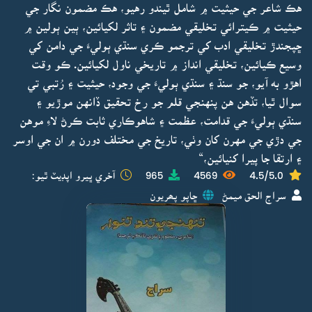
هڪ شاعر جي حيثيت ۾ شامل ٿيندو رهيو، هڪ مضمون نگار جي
حيثيت ۾ ڪيترائي تخليقي مضمون ۽ تاثر لکيائين، ٻين ٻولين ۾
ڇپجندڙ تخليقي ادب کي ترجمو ڪري سنڌي ٻوليءَ جي دامن کي
وسيع ڪيائين، تخليقي انداز ۾ تاريخي ناول لکيائين. ڪو وقت
اهڙو به آيو، جو سنڌ ۽ سنڌي ٻوليءَ جي وجود، حيثيت ۽ رُتبي تي
سوال ٿيا، تڏهن هن پنهنجي قلم جو رخ تحقيق ڏانهن موڙيو ۽
سنڌي ٻوليءَ جي قدامت، عظمت ۽ شاهوڪاري ثابت ڪرڻ لاءِ موهن
جي دڙي جي مهرن کان وٺي، تاريخ جي مختلف دورن ۾ ان جي اوسر
۽ ارتقا جا پيرا کنيائين،“
4.5/5.0
4569
965
آخري ڀيرو اپڊيٽ ٿيو:
سراج الحق ميمڻ
ڇاپو پھريون