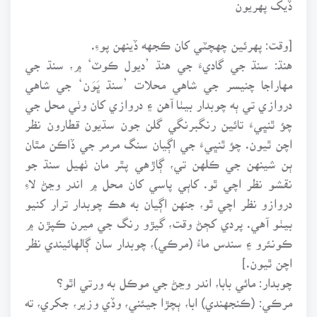
ڏيک پهريون
[وقت: پهرئين چهچٽي کان ڪجهه ڏينهن پوءِ.
هنڌ: سنڌ جي گاديءَ جي هنڌ ’ديول ڪوٽ‘ ۾، سنڌ جي
مهاراجا چنيسر جي شاهي محلات ’سنڌ ڀَوَن‘ جي شاهي
دروازي تي ٻه چوبدار بيٺا آهن ۽ دروازي کان وٺي محل جي
چؤ ٿنڀيءَ تائين رنگبرنگي گلن جون سڌيون قطارون نظر
اچن ٿيون. چؤ ٿنڀيءَ جي اڳيان سنگ مرمر جي ڏاڪن مٿان
ٻن شينهن جي ڪلهن تي، ڳاڙهي پٿر مان ٺهيل سنڌ جو
نقشو نظر اچي ٿو. کاٻي پاسي کان محل ۾ اندر وڃڻ لاءِ
دروازو نظر اچي ٿو، جنهن اڳيان به هڪ چوبدار ترار کنيو
بيٺو آهي. پردي کڄڻ وقت، گيڙو رنگ جي ميرن ڪپڙن ۾
ڪونئرو ۽ سندس ماءُ (مرڪي)، چوبدار سان ڳالهائيندي نظر
اچن ٿيون.]
چوبدار: مائي بابا، اندر وڃڻ جي موڪل به ورتي اٿو؟
مرڪي: (ڪنجهندي) ابا، ٻچڙا جيئني، وڏي وزير، جکري، ته