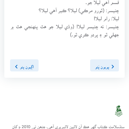
قسم آهي ليلا جو.
چنيسر: (ٿورو مرڪي) ليلا؟ ڪير آهي ليلا؟
ليلا: رام ليلا!
چنيسر: نه چنيسر ليلا! (وڌي ليلا جو هٿ پنهنجي هٿ ۾
جهلي ٿو ۽ پردو ڪري ٿو.)
پويون پَنو
اڳيون پنو
سنڌسلامت ڪتاب گهر ھڪ آن لائين لائبريري آھي، جنھن تي 2010ع کان