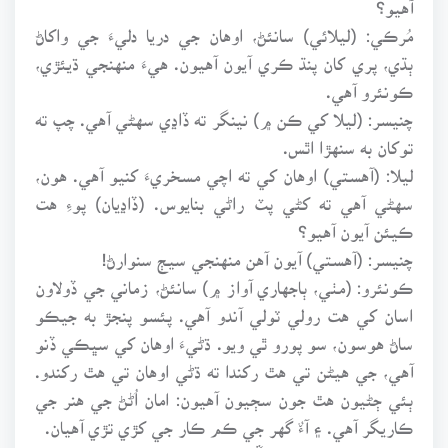
آهيو؟
مُرڪي: (ليلائي) سانئڻ، اوهان جي دريا دليءَ جي واکاڻ
ٻڌي، پري کان پنڌ ڪري آيون آهيون. هيءَ منهنجي ڌيئڙي،
ڪونئرو آهي.
چنيسر: (ليلا کي ڪن ۾) نينگر ته ڏاڍي سهڻي آهي. چپ ته
توکان به سنهڙا اٿس.
ليلا: (آهستي) اوهان کي ته اچي مسخريءَ کنيو آهي. هون،
سهڻي آهي ته کڻي پٽ راڻي بنايوس. (ڏاڍيان) پوءِ هت
ڪيئن آيون آهيو؟
چنيسر: (آهستي) آيون آهن منهنجي سيڄ سنوارڻ!
ڪونئرو: (مٺي، ٻاجهاري آواز ۾) سانئڻ، زماني جي ڏولاون
اسان کي هت رولي ٽولي آندو آهي. پئسو پنجڙ به جيڪو
ساڻ هوسون، سو پورو ٿي ويو. ڌڻيءَ اوهان کي سڀڪي ڏنو
آهي، جي هيڻن تي هٿ رکندا ته ڌڻي اوهان تي هٿ رکندو.
ٻئي ڄڻيون هٿ جون سڄيون آهيون: امان اُڻڻ جي هنر جي
ڪاريگر آهي. ۽ آءٌ گهر جي ڪم ڪار جي کڙي تڙي آهيان.