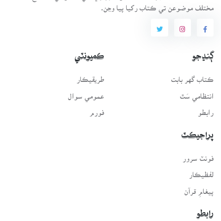
مختلف موضوعن تي ڪتاب رکيا پيا وڃن.
ڳنڍجو
ڪميونٽي
ڪتاب گهر بابت
طريقيڪار
انتظامي سَٿ
عمومي سوال
رابطو
فورم
پراجيڪٽ
فونٽ سرور
لفظيڪار
پيغامِ قرآن
رابطو