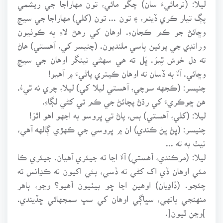
ليلا: (نرمائيءَ سان) چڱو مائي، تون مهاراجا جي ريشمي
پڳ تيار ڪري ڏينم، ۽ تون ... تون (کلي) مهاراجا جي سيڄ
وڇائڻ جو ڪم ڪجانءِ. اوهان کي رهڻ لاءِ ٻه ڪوٺيون
ورانڊي جي پوئين پاسي ملنديون. (چنيسر کي، آهستي) هاڻ
ته دل خوش ٿِيوَ. ڀَل ته هي سهڻي نينگر اوهان جي سيڄ
وڇائي. آءٌ به ڏسان ته اوهان ڪيتري پاڻيءَ ۾ آهيو!
چنيسر: (ڪجهه سوچي، آهستي ليلا کي) ليلا، چري نه ٿيءُ.
هن ڇوڪريءَ کي رڌڻ پچائڻ جي ڪم تي کڻي لڳاءِ.
ليلا: (کلي، آهستي) بس، پاڻ تي ڀروسو به اجهو اهو اٿوَ!
چنيسر: (ڀڻ ڀڻ ڪندي) ان ۾ ڀروسي جي ڪهڙي ڳالهه آهي،
نيٺ به ته ...
ليلا: (مرڪندي، آهستي) آءٌ اڃا ته جيئري آهيان. جيئري ڪا
مئي اوهان ڏي اک کڻي ته ڏسي، ٻئي اکيون نه ڪڍانس ته
چئجو. (ڏاڍيان) اوهين اڃا ڇو بيٺيون آهيو؟ وڃو، ٻاهر
منهنجي ٻانهي، سڀاڳي اوهان کي سڀ سمجهائي ڇڏيندي.
]وڃن ٿيون[.