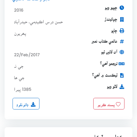
ڇپيو ويو
2016
ڇپائيندڙ
حسن درس اڪيڊمي، حيدرآباد
ڇاپو
پھريون
عالمي ڪتاب نمبر
آن لائين ٿيو
22/Feb/2017
ترجمو آھي؟
جي نہ
ٽيڪسٽ ۾ آھي؟
جي ھا
لاٿو ويو
1385 ڀيرا
ڊائونلوڊ
پسند ڪريو