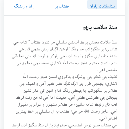
سنڌسلامت پاران
ڪتاب ۾
رايا ۽ ريٽنگ
سنڌ سلامت پاران
سنڌ سلامت ڊجيٽل بوڪ ايڊيشن سلسلي جو نئون ڪتاب ” شاهه جي
شاعريءَ ۾ سُگهڙائپ جو رنگ“ اوهان اڳيان پيش ڪجي ٿو. هي
ڪتاب نامياري سگهڙ ، لوڪ ادب جي پارکو ۽ لوڪ ادب تي تحقيقي
ڪم ڪندڙ محترم عاجز رحمت الله لاشاري صاحب جي تحقيق تي
مشتمل آهي.
لطيف جي فڪر جي پوئلڳ ۽ جاکوڙي انسان عاجز رحمت الله
لاشاريءَ پنهنجي طرز جو الڳ ٿلڳ ڪم ڪيو آهي ۽ لطيف جي
ڪلام ۾ سگهڙائپ جا جيڪي رنگ ڏٺا ۽ انهن کي عام تائين
پهچائڻ جي ڪوشش ڪئي آهي. حقيقت اها آهي ته هن وقت لوڪ
ادب کان وڌيڪ شاهه سائينءَ جو ڪلام مشهور ۽ عوام ۾ مقبول
آهي، عاجز رحمت الله جو هيءُ ڪتاب به ان سلسلي ۾ هڪ بهترين
اضافو آهي.
هي ڪتاب حسن درس اڪيڊمي، حيدرآباد پاران سنڌ سگهڙ ادب لوڪ