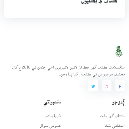
ڪتاب ۾ ٽِڪليون
سنڌسلامت ڪتاب گهر ھڪ آن لائين لائبريري آھي، جنھن تي 2010ع کان
مختلف موضوعن تي ڪتاب رکيا پيا وڃن.
ڳنڍجو
ڪميونٽي
ڪتاب گهر بابت
طريقيڪار
انتظامي سَٿ
عمومي سوال