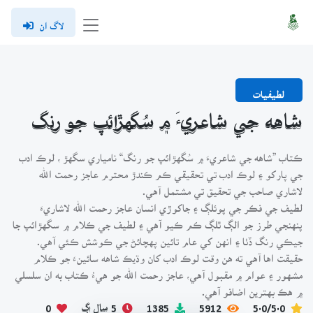
لاگ ان
لطيفيات
شاهه جي شاعريءَ ۾ سُگهڙائپ جو رنگ
ڪتاب ”شاهه جي شاعريءَ ۾ سُگهڙائپ جو رنگ“ نامياري سگهڙ ، لوڪ ادب
جي پارکو ۽ لوڪ ادب تي تحقيقي ڪم ڪندڙ محترم عاجز رحمت الله
لاشاري صاحب جي تحقيق تي مشتمل آهي.
لطيف جي فڪر جي پوئلڳ ۽ جاکوڙي انسان عاجز رحمت الله لاشاريءَ
پنهنجي طرز جو الڳ ٿلڳ ڪم ڪيو آهي ۽ لطيف جي ڪلام ۾ سگهڙائپ جا
جيڪي رنگ ڏٺا ۽ انهن کي عام تائين پهچائڻ جي ڪوشش ڪئي آهي.
حقيقت اها آهي ته هن وقت لوڪ ادب کان وڌيڪ شاهه سائينءَ جو ڪلام
مشهور ۽ عوام ۾ مقبول آهي، عاجز رحمت الله جو هيءُ ڪتاب به ان سلسلي
۾ هڪ بهترين اضافو آهي.
5.0/5.0
5912
1385
5 سال اڳ
0