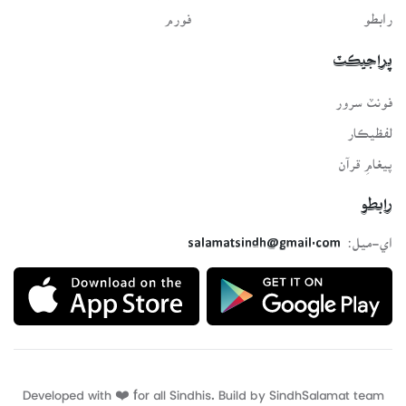
رابطو
فورم
پراجيڪٽ
فونٽ سرور
لفظيڪار
پيغامِ قرآن
رابطو
اي-ميل:
salamatsindh@gmail.com
Developed with ❤️ for all Sindhis. Build by
SindhSalamat
team