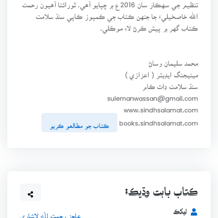
تنظيم جي سهڪار سان 2016ع ۾ ڇپايو آهي. ٿورائتا آهيون رحمت
الله خاصخيليءَ جا جنهن ڪتاب جي ڪمپوز ڪاپي سنڌ سلامت
ڪتاب گهر ۾ پيش ڪرڻ لاءِ موڪلي.
محمد سليمان وساڻ
مينيجنگ ايڊيٽر ( اعزازي )
سنڌ سلامت ڊاٽ ڪام
sulemanwassan@gmail.com
www.sindhsalamat.com
books.sindhsalamat.com
ڪتاب جو مطالعو ڪريو
ڪتاب بابت وڌيڪ:
ليکڪ
عاجز رحمت ﷲ لاشاري