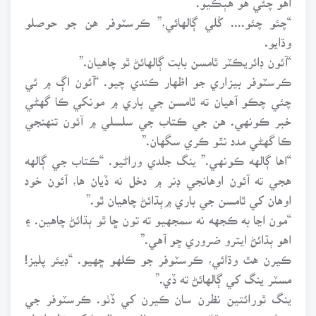
“چئو چئو.... کُلي ڳالهائي،” ڪرسٽوفر هن جو حوصلو
وڌايو.
“آئون ڊائريڪٽر ٿامسن بابت ڳالهائڻ ٿو چاهيان.”
ڪرسٽوفر بيزاري جو اظهار ڪندي چيو. “آئون اڳ ۾ ئي
چئي چڪو آهيان ته ٿامسن جي باري ۾ مونکي ڪا گهڻي
خبر ڪونهي. هن جي ڪتاب جي سلسلي ۾ آئون تنهنجي
ڪا گهڻي مدد نٿو ڪري سگهان.”
“اها ڳالهه ڪونهي.” ينگ جلدي وراڻيو. “ڪتاب جي ڳالهه
هجي ته آئون اوهانجي ڊنر ۾ دخل نه ڏيان ها، آئون خود
اوهان کي ٿامسن جي باري ۾ٻڌائڻ چاهيان ٿو.”
“مون اڃا به ڪجهه نه سمجهيو ته تون ڇا ٿو ٻڌائڻ چاهين. ۽
اهو ٻڌائڻ ايترو ضروري ڇو آهي.”
ڪيرن هٿ وڌائي، ڪرسٽوفر جو ڪلهو ڇهيو. “ڊيئر پليز!
مسٽر ينگ کي ڳالهائڻ ته ڏي.”
ينگ ٿورائتين نظرن سان ڪيرن کي ڏٺو. ڪرسٽوفر جي
بيزاري بدستور قائم هئي. پر زال جي التجا کي نظر انداز