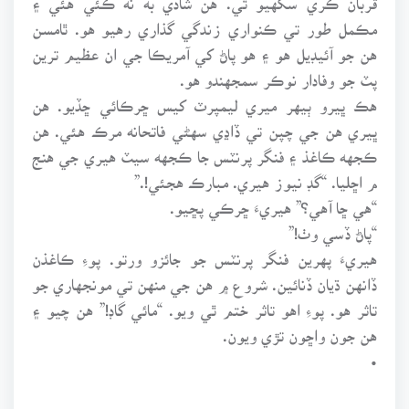
مڪمل طور تي ڪنواري زندگي گذاري رهيو هو. ٿامسن
هن جو آئيڊيل هو ۽ هو پاڻ کي آمريڪا جي ان عظيم ترين
پٽ جو وفادار نوڪر سمجهندو هو.
هڪ ڀيرو ٻيهر ميري ليمپرٽ کيس ڇرڪائي ڇڏيو. هن
ڀيري هن جي چپن تي ڏاڍي سهڻي فاتحانه مرڪ هئي. هن
ڪجهه ڪاغذ ۽ فنگر پرنٽس جا ڪجهه سيٽ هيري جي هنج
م اڇليا. “گڊ نيوز هيري. مبارڪ هجئي!.”
“هي ڇا آهي؟” هيريءَ ڇرڪي پڇيو.
“پاڻ ڏسي وٺ!”
هيريءَ پهرين فنگر پرنٽس جو جائزو ورتو. پوءِ ڪاغذن
ڏانهن ڌيان ڏنائين. شروع ۾ هن جي منهن تي مونجهاري جو
تاثر هو. پوءِ اهو تاثر ختم ٿي ويو. “مائي گاڊ!” هن چيو ۽
هن جون واڇون تڙي ويون.
•