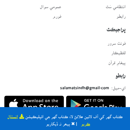
انتظامي سَٿ
عمومي سوال
رابطو
فورم
پراجيڪٽ
فونٽ سرور
لفظيڪار
پيغامِ قرآن
رابطو
اي-ميل:
salamatsindh@gmail.com
ڪتاب گهر کي آف لائين ھلائڻ لاءِ ڪتاب گهر جي ائپليڪيشن
انسٽال
ڪريو
| ✖ ٻيھر نہ ڏيکاريو