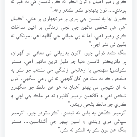
پوندي.... تون پنهنجو ڪم ڪندو رهه.”
ڪيرن اڃا به ٿامسن جي باري ۾ مونجهاري ۾ هئي. “ڪمال
آهي هي شخص ماڻهن جي نجي زندگي ۾ ائين مداخلت
ڪري رهيو آهي. اها ته بي حيائي جي ڳالهه آهي. مونکي ته
يقين ئي نٿو اچي.”
ينگ ڪنڌ ڌوڻي چيو. “آئون بدزباني تي معافي ٿو گهران،
پر ڊائريڪٽر ٿامسن دنيا جو ذليل ترين ماڻهو آهي. مسٽر
ڪولنس! منهنجي يا اوهانجي زندگي جي ڪتاب جو ڪو به
صفحو، ڪا به سٽ هن کان ڳجهي نه ٿي رهي سگهي. آئون
ته ان نتيجي تي پهتو آهيان ته هو هن ملڪ جو سگهارو
شخص آهي ۽ 35هين ترميم کانپوءِ ته هو ملڪ جي اڇي ۽
ڪاري جو مالڪ بڻجي ويندو.”
“ترميم ڪڏهن به پاس نه ٿيندي. “ڪرسٽوفر چيو. “ترميم
سڀاڻي مري ويندي ۽ اسين ٻيهر جي اُٿنداسين.... مسٽر
ينگ هاڻ تون ڪو به الڪو نه ڪر.”
•