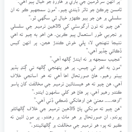
ٿامسن ڇرڪڻ جو تاثر ڏيندي چيو. “مون سمجهيو ڪو نه ان
سلسلي ۾ هن جو ٻيو ڪهڙو خيال ٿي سگهي ٿو.”
“هن چيو ته تون آرگوسٽي کي 35هين ترميم جي سلسلي
۾ تجربي طور استعمال پيو ڪرين. هن اهو به چيو ته اهي
نتيجا تنهنجي لاءِ ڀلي خوش ڪندڙ هجن. پر انهن کيس
ڏڪائي ڇڏيو آهي.”
“عجيب سمجهه ۾ نه ايندڙ ڳالهه آهي.”
“مون به اهو ئي چيس. پر هو پنهنجي ڳالهه تي ڳنڍ ٻڌيو
بيٺو رهيو. هاڻ صورتحال اها آهي ته هو اسانجي خلاف
آهي. هن چيو ته هو هيستائين ترميم جي مخالفت کان پاسو
ڪندو رهيو آهي، پر هاڻ هو کلي سامهون ايندو.”
“اوهه..... معنيٰ هن اوهانکي ڌمڪي ڏني آهي.”
“هن چيو ته مونکي پاڻ 35هين ترميم جي خلاف ڳالهائڻو
پوندو. ان صورتحال ۾ هو ماٺ ۾ رهندو. پر مون ائين نه
ڪيو ته پوءِ هو ترميم جي مخالفت ۾ ڳالهائيندو.”
“هن جو دماغ خراب ٿي ويو آهي ڇا؟ هو ڪير ٿيندو آهي