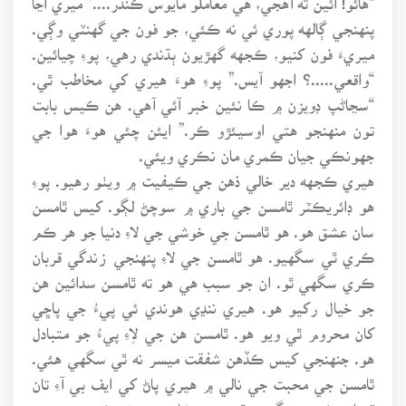
پنهنجي ڳالهه پوري ئي نه ڪئي، جو فون جي گهنٽي وڳي.
ميريءَ فون کنيو، ڪجهه گهڙيون ٻڌندي رهي، پوءِ چيائين.
“واقعي.....؟ اجهو آيس.” پوءِ هوءَ هيري کي مخاطب ٿي.
“سڃاڻپ ڊويزن ۾ ڪا نئين خبر آئي آهي. هن ڪيس بابت
تون منهنجو هتي اوسيئڙو ڪر.” ايئن چئي هوءَ هوا جي
جهونڪي جيان ڪمري مان نڪري ويئي.
هيري ڪجهه دير خالي ذهن جي ڪيفيت ۾ ويٺو رهيو. پوءِ
هو ڊائريڪٽر ٿامسن جي باري ۾ سوچڻ لڳو. کيس ٿامسن
سان عشق هو. هو ٿامسن جي خوشي جي لاءِ دنيا جو هر ڪم
ڪري ٿي سگهيو. هو ٿامسن جي لاءِ پنهنجي زندگي قربان
ڪري سگهي ٿو. ان جو سبب هي هو ته ٿامسن سدائين هن
جو خيال رکيو هو. هيري ننڍي هوندي ئي پيءُ جي پاڇي
کان محروم ٿي ويو هو. ٿامسن هن جي لاِءِ پيءُ جو متبادل
هو. جنهنجي کيس ڪڏهن شفقت ميسر نه ٿي سگهي هئي.
ٿامسن جي محبت جي نالي ۾ هيري پاڻ کي ايف بي آءِ تان
قربان ڪري سگهيو ٿي. هن شادي به نه ڪئي هئي ۽