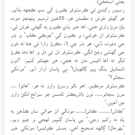
رسيور رکندي ئي ڪرسٽوفر ڪيرن کي سڀ ڪجهه ٻڌايو.
هو گهڻو خوش ۽ مطمئن هو. 35هين ترميم پنهنجو موت
پاڻ مرڻ واري هئي. اها خبر ٻڌي ڪيرن به گهڻي خوش ٿي.
ڪرسٽوفر ان خوشيءَ ۾ ڪيرن کي “جوڪي ڪلب” ۾ ڊنر
جي دعوت ڏني. هو ڊنر جي لاءِ نڪرڻ وارا ئي هئا ته فون
جي گهنٽي وڄڻ لڳي. ڪرسٽوفر دل ئي دل ۾ اها دعا ڪرڻ
لڳو ته اها آفيس مان نه هجي. هن جهٽڻو کنيو. “آئون
اشمائيل ينگ پيو ڳالهيان!” ٻي پاسان آواز آيو. “مونکي
سڃاتو؟”
ڪرسٽوفر مرڪيو. اهو نالو وسرڻ وارو نه هو. “هائو! ....
مون سڃاتو..... تون ڊائريڪٽر ٿامسن جو سوانح لکڻ وارو
جن آهين.”
“ڪاش!........ ڪاش!...... مونکي ان حوالي سان ڪڏهن به
ياد نه رکيو وڃي.” ٻي پاسان ڳنڀير لهجي ۾ چيو ويو.
“بهرحال! ڳالهه صحيح آهي. مسٽر ڪولنس! مونکي خبر
آهي ته تون مصروف ماڻهو آهين. پر آئون توسان اڄ ِئي ملڻ