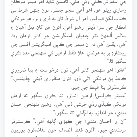
وساري ويٺو هو. اهو آهي سڄو چڪر. مون جنهن شرط تي
ڪتاب لکڻ قبوليو، اهو ان شرط تان به ڦري ويو. هو مونکي
انڪار جي سزا ڏيئي رهيو آهي. آئون هن کان ڊنل آهيان ۽
ساڻس اُلجهڻ نٿو چاهيان. اميگريشن جو کاتو اوهان وٽ
آهي. يقين آهي ته ان ميمو جي ڪاپي اميگريشن آفيس جي
ريڪارڊ ۾ به هوندي. هاڻ فقط اوهين ئي منهنجي مدد ڪري
سگهو ٿا.”
“هائو! اهو منهنجو کاتو آهي. تون درخواست ۽ ٻيا ضروري
ڪاغذ پڻ مونکي آڻي ڏي. آئون منظوري ڏيئي ڇڏيندس.”
ڪرسٽوفر بنا هٻڪ جي چيو.
“مسٽر ڪولنس! اوهين اندازو نٿا ڪري سگهو ته اوهان
مونکي ڪيڏي وڏي خوشي ڏني آهي. اوهين منهنجي احسان
منديءَ جو اندازو به لڳائي نٿا سگهو.”
“ان ۾ احسان منديءَ جي ڪهڙي ڳالهه آهي.” ڪرسٽوفر
مرڪندي چيو. “آئون فقط انصاف جون تقاضائون پوريون
ڪري رهيو آهيان ۽ تون اُلڪو نه ڪر، ٿامسن کي به خبر نه