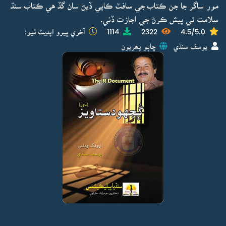
مور ساگر جا جن ڪتاب جي سافٽ ڪاپي ڏيڻ سان گڏ هي ڪتاب سنڌ
سلامت تي پيش ڪرڻ جي اجازت ڏني.
4.5/5.0
2322
1114
آخري ڀيرو اپڊيٽ ٿيو:
يوسف سنڌي
ڇاپو پھريون