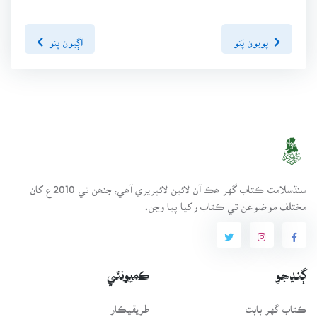
پويون پَنو
اڳيون پنو
سنڌسلامت ڪتاب گهر ھڪ آن لائين لائبريري آھي، جنھن تي 2010ع کان
مختلف موضوعن تي ڪتاب رکيا پيا وڃن.
ڳنڍجو
ڪميونٽي
ڪتاب گهر بابت
طريقيڪار