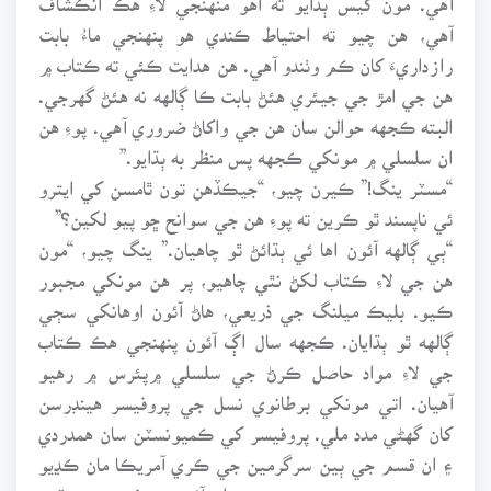
آهي، هن چيو ته احتياط ڪندي هو پنهنجي ماءُ بابت
رازداريءَ کان ڪم وٺندو آهي. هن هدايت ڪئي ته ڪتاب ۾
هن جي امڙ جي جيئري هئڻ بابت ڪا ڳالهه نه هئڻ گهرجي.
البته ڪجهه حوالن سان هن جي واکاڻ ضروري آهي. پوءِ هن
ان سلسلي ۾ مونکي ڪجهه پس منظر به ٻڌايو.”
“مسٽر ينگ!” ڪيرن چيو، “جيڪڏهن تون ٿامسن کي ايترو
ئي ناپسند ٿو ڪرين ته پوءِ هن جي سوانح ڇو پيو لکين؟”
“ٻي ڳالهه آئون اها ئي ٻڌائڻ ٿو چاهيان.” ينگ چيو، “مون
هن جي لاءِ ڪتاب لکڻ نٿي چاهيو، پر هن مونکي مجبور
ڪيو. بليڪ ميلنگ جي ذريعي، هاڻ آئون اوهانکي سڄي
ڳالهه ٿو ٻڌايان. ڪجهه سال اڳ آئون پنهنجي هڪ ڪتاب
جي لاءِ مواد حاصل ڪرڻ جي سلسلي ۾پئرس ۾ رهيو
آهيان. اتي مونکي برطانوي نسل جي پروفيسر هينڊرسن
کان گهڻي مدد ملي. پروفيسر کي ڪميونسٽن سان همدردي
۽ ان قسم جي ٻين سرگرمين جي ڪري آمريڪا مان ڪڍيو
ويو هو. پئرس ۾ رهڻ جي دوران آئون پروفيسر جي ڌيءَ