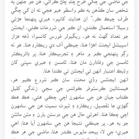
شخص سان ڪڏهن به ڪو واسطو هيو هجي ته ان کي چڱي
طرف چيڪ ڪر.” ان هدايت کانپوءِ هيري پنهنجا هڙئي
وسيلا استعمال ڪندي، ان ڪم جي شروعات ڪئي. ايجنٽن
جو تعداد گهٽ نه هو. ريگيولر فورس کانسواءِ ڏهه هزار
اسپيشل ايجنٽ اهڙا هئا. جيڪي آف دي ريڪارڊ هئا. هو نه
رڳو پنهنجي ڪم ۾ ماهر ۽ تجربيڪار هئا، پر ڊائريڪٽر
ٿامسن جي وفادارن مان هئا. ٿامسن ۽ هيري سڀني کان
وڌيڪ اعتبار انهن ئي ايجنٽن تي ڪندا هئا.
انهن ايجنٽس وڏي محنت سان ڪم شروع ڪيو هو.
هيستائين ڪرسٽوفر ڪولنس جي سڄي زندگي کليل
ڪتاب جيان هن جي سامهون اچي چڪي هئي. هڪ هڪ
گهڙي جا تفصيل، ريڪارڊ ۽ ثبوت سميت هن جي سامهون
اچي چڪا هئا. اهوئي حال هن جي دوستن يارن ۽ مٽن مائٽن
جو به هو. پر جيڪي نتيجا هن جي سامهون آيا هئا، اهي
هيريءَ جي لاءِ بيحد مايوس ڪندر هئا. ماضي جي هر هڪ
ڪوٺڙي جو دروازو کوليو ويو هو. پر ڪنهن به ڪوٺيءَ مان