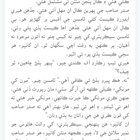
صدر صاحب جي پهرين ڪال ان مهل آئي هئي، جڏهن هيري
ايڊورڊ ڪيسٽ کڻي ٿامسن جي آفيس ۾ گهڙيو هو. ٻي
ڪال ان مهل آئي هئي جڏهن اها ڪيسٽ ٻڌي پئي وئي.
ٿامسن سيڪريٽري کي چيو ته کيس چئو ته آئون موجود نه
آهيان. پر ڪنهن به وقت اچي سگهان ٿو. ان کانپوءِ هو
سڄي ڪيسٽ ٻڌي پوءِ ئي اٿيو.
هيري ٽيپ رڪارڊ آف ڪندي چيو. “ٻيهر ٻڌڻ چاهينءَ ٿو
چيف؟”
“نه، هڪ ڀيرو ٻڌڻ ئي ڪافي آهي.” ٿامسن چيو. “مون کي
مونکيءَ ڪيلي ڪلهه ئي آرگو سٽيءَ مان رپورٽ ڏني هئي.
جنهن ڪري مونکي ڪا حيرت ڪانهي. مونکي خبر هئي ته
اهو ئي ٿيندو. ۽ اهو ئي ٿيو، هاڻ بهتر آهي ته صدر صاحب
کي فون ڪري هن جي واتان به ٻڌي وٺان.”
ان کانپوءِ هن پنهنجي سيڪريٽريءَ کي وائٽ هائوس جو
نمبر ملائڻ جي لاءِ چيو. ڪجهه منٽن کانپوءِ هو صدر صاحب
سان ڳالهائي رهيو هو.” مونکي افسوس آهي، جو اوهانکي