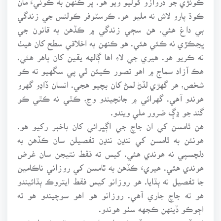
ڪوڌ پارو لاش نه مليو هو. ڪرسٽوفر ڪولنس جي زندگي
بي داغ هئي. هن سڄي زندگي ۾ ڪڏهن به قانون جي
ڀڃڪڙي نه ڪئي هئي. هو ڪنهن به اخلاقي سطح کان هيٺ
نه ڪريو هو. هيري جي لاءِ اها ڳالهه يقين کان ٻاهر هئي.
هڪ آزاد سماج ۾ اهو تصور ڪيئن ٿي پي سگهيو ته ڪو
شخص، هر گهڙي لڏڻ لمڻ کان بچيو هجي. انسان ڏاڍو گهرو
هوندو آهي. گهرائي ۾ جانچيندو وڃ، ڪٿي نه ڪٿي ڪو
گند جو ڍڳ ضرور ملي ويندو.
هن ٿامسن کي ان جاچ جي اڳڀرائي کان باخبر رکيو هو.
هونئن به ٿامسن کي ننڍن ننڍن تفصيلن سان ڪڏهن به
دلچسپي نه هوندي هئي. کيس ته فقط نتيجن سان غرض
هوندي هئي. هيريءَ ڪڏهن به ٿامسن کي روزاني ناڪامين
جا تفصيل نه ٻڌايا. هو روزانو کيس فقط ايتروڪ ٻڌائيندو
هو ته جاچ جاري آهي. روزانو هو اهو سوچيندو هو ته
اڄوڪو ڏينهن ڪجهه سٺو هوندو.
ان ڏينهن به هو وڏي اعتماد سان ڪمپيوٽر ڪمپليڪس