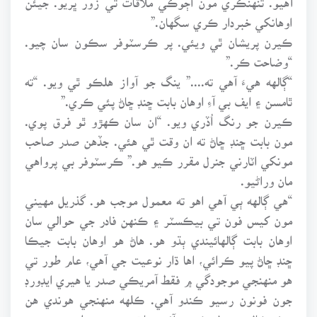
اوهانکي خبردار ڪري سگهان.”
ڪيرن پريشان ٿي ويئي. پر ڪرسٽوفر سڪون سان چيو.
“وضاحت ڪر.”
“ڳالهه هيءَ آهي ته....” ينگ جو آواز هلڪو ٿي ويو. “ته
ٿامسن ۽ ايف بي آءِ اوهان بابت ڇنڊ ڇاڻ پئي ڪري.”
ڪيرن جو رنگ اُڏري ويو. “ان سان ڪهڙو ٿو فرق پوي.
مون بابت ڇنڊ ڇاڻ ته ان وقت ٿي هئي. جڏهن صدر صاحب
مونکي اٽارني جنرل مقرر ڪيو هو.” ڪرسٽوفر بي پرواهي
مان وراڻيو.
“هي ڳالهه ٻي آهي اهو ته معمول موجب هو. گذريل مهيني
مون کيس فون تي بيڪسٽر ۽ ڪنهن فادر جي حوالي سان
اوهان بابت ڳالهائيندي ٻڌو هو. هاڻ هو اوهان بابت جيڪا
ڇنڊ ڇاڻ پيو ڪرائي، اها ڌار نوعيت جي آهي، عام طور تي
هو منهنجي موجودگي ۾ فقط آمريڪي صدر يا هيري ايڊورڊ
جون فونون رسيو ڪندو آهي. ڪلهه منهنجي هوندي هن
هڪ ڪال وصول ڪئي. آئون باٿ روم ۾ هليو ويس. پر