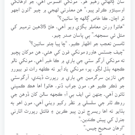
اوسيئڙو ڪرڻو پيو.” هن معذرتي لهجي ۾ چيو “آئون اجهو
ٿو اچان. ڪا خاص ڳالهه ڇا سائين؟”
“هائو! ورنن معاملو بگڙي ويو آهي. هاڻ 35هين ترميم کي
مئل ئي سمجهه.” ٻي پاسان صدر چيو.
ٿامسن تعجب جو اظهار ڪيو. “ڇا پيا چئو سائين؟”
“چيف جسٽس هاورڊ مونکي فون کي هئي. هن موکان پڇيو
ته مونکي آرگو سٽي جي باري ۾ ڪا خبر آهي. مونکي نالو
ڪجهه ٻڌل لڳو. پوءِ مونکي ياد آيو ته ڪلهه رات تو بيورو
جي تازين سرگرمين جي باري ۾ رپورٽ ڏيندي، آرگوسٽي
جو ذڪر ڪيو هو. مون جواب ڏنو، هائو! اها هڪ ڪمپني
ٽائون آهي. جنهن تي ايف بي آءِ ڪجهه سالن کان ڏوهن جي
روڪ ٿام جي سلسلي ۾ نظر رکيو ويٺي آهي. مون اهو به
ٻڌايو ته اها ريسرچ تون پيو ڪرين ۽ فائنل رپورٽ اٽارني
جنرل کي پيش ڪندين.”
“اوهان صحيح چيس.”
“پر انهن سرگرمين جي باري ۾ هاورڊ جو خيال ٻيو آهي.”