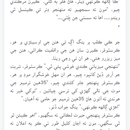
چيو، “مون ته سمجهيو ته منهنجو ڊنر ئي ڪينسل ٿي
ويندو.... اها ته سستي جن ڇُٽي...”
•
جو ڪي ڪلب ۾ ينگ اڳ ئي هنن جي اوسيئڙي ۾ هو.
ڪرسٽوفر، ڪيرن سان هن جي واقفيت ڪرائي. هنن جي
ميز ريزرو هئي. هو ان تي وڃي ويٺا.
“تنهنجي ميزباني ڪندي خوشي پئي ٿي.” ڪرسٽوفر، شربت
جو آرڊر ڏيڻ کانپوءِ چيو. هو ان مهل خوشگوار موڊ ۾ هو.
ڪرسٽوفر پنهنجو جام کڻندي چيو. “35هين ترميم جي
موت جي نالي گهڙي کي ترسي چيائين . “توکي خبر نه
هوندي ته آئون هاڻ 35هين ترميم جو حامي نه آهيان.”
“اهڙي ڳالهه ڪونهي.” ينگ جواب ڏنو.
ڪرسٽوفر پنهنجي حيرت لڪائي نه سگهيو. “اهو ڪيئن ٿو
ٿي سگهي. مون ته اڃان کليل طور تي ڪو به اعلان نه
ڪيو آهي؟ توکي ڪين خبر پئي؟”