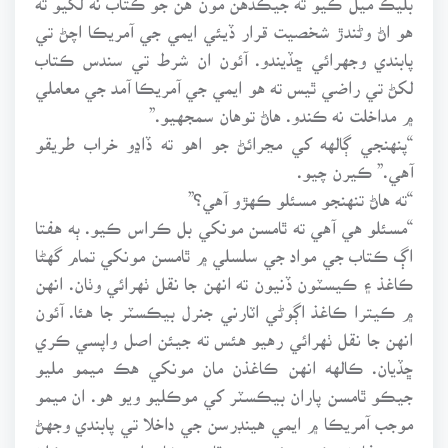
هو اڻ وڻندڙ شخصيت قرار ڏيئي ايمي جي آمريڪا اچڻ تي
پابندي وجهرائي ڇڏيندو. آئون ان شرط تي سندس ڪتاب
لکڻ تي راضي ٿيس ته هو ايمي جي آمريڪا آمد جي معاملي
۾ مداخلت نه ڪندو. هاڻ توهان سمجهيو.”
“پنهنجي ڳالهه کي مڃرائڻ جو اهو ته ڏاڍو خراب طريقو
آهي.” ڪيرن چيو.
“ته هاڻ تنهنجو مسئلو ڪهڙو آهي؟”
“مسئلو هي آهي ته ٿامسن مونکي بل ڪراس ڪيو. ٻه هفتا
اڳ ڪتاب جي مواد جي سلسلي ۾ ٿامسن مونکي تمام گهڻا
ڪاغذ ۽ ڪيسٽون ڏنيون ته انهن جا نقل ٺهرائي وٺان. انهن
۾ ڪيترا ڪاغذ اڳوڻي اٽارني جنرل بيڪسٽر جا هئا. آئون
انهن جا نقل ٺهرائي رهيو هئس ته جيئن اصل واپسي ڪري
ڇڏيان. ڪالهه انهن ڪاغذن مان مونکي هڪ ميمو مليو
جيڪو ٿامسن پاران بيڪسٽر کي موڪليو ويو هو. ان ميمو
موجب آمريڪا ۾ ايمي هينڊرسن جي داخلا تي پابندي وجهڻ
جي سفارش ڪئي وئي هئي. ٿامسن شايد اهو ميمو موڪلڻ