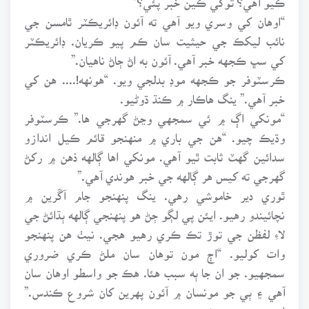
“اوهان کي وسري ويو آهي ته آئون ڊائريڪٽر ٿامسن جي
نائب ليکڪ جي حيثيت سان ڪم پيو ڪريان. ڊائريڪٽر
کي سڀ ڪجهه خبر آهي. آئون به اڻ ڄاڻ ناهيان.”
ڪرسٽوفر جو ڪجهه موڊ بدلجي ويو. “هونهه!.... هن کي
خبر آهي.” ينگ هاڪار ۾ ڪنڌ ڌوڻيو.
“مونکي اڳ ۾ ئي سمجهي وڃڻ گهرجي ها.” ڪرسٽوفر
وڌيڪ چيو. “هن جي باري ۾ منهنجو قائم ڪيل اندازو
سدائين گهٽ ثابت ٿيو آهي. مونکي اها ڳالهه ذهن ۾ رکڻ
گهرجي ته کيس هر ڳالهه جي خبر هوندي آهي.”
ٿوري دير خاموشي رهي. ينگ پنهنجو جام آڱرين ۾
نچائيندو رهيو. ايئن پي لڳو ڄڻ هو پنهنجي ڳالهه ٻڌائڻ جي
لاءِ لفظن جي توڙ تڪ ڪري رهيو هجي. نيٺ هن پنهنجو
وات کوليو. “اڄ مون توهان سان ملڻ ڪري ضروري
سمجهيو. جو ان جا ٻه سبب هئا. هڪ جو واسطو اوهان سان
آهي ۽ ٻي جو مونسان ۾ آئون پهرين کان شروع ڪندس.”
اهو چئي هو هٻڪيو.