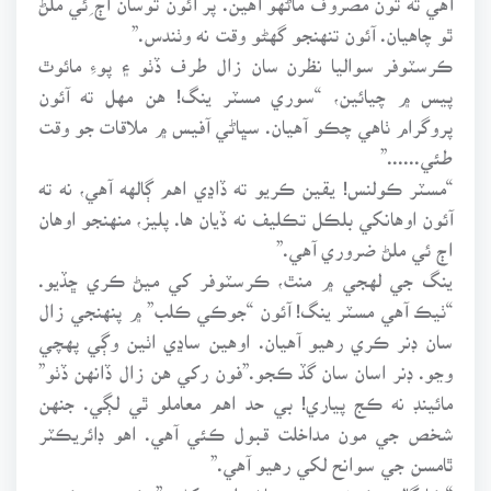
ٿو چاهيان. آئون تنهنجو گهڻو وقت نه وٺندس.”
ڪرسٽوفر سواليا نظرن سان زال طرف ڏٺو ۽ پوءِ مائوٿ
پيس ۾ چيائين، “سوري مسٽر ينگ! هن مهل ته آئون
پروگرام ٺاهي چڪو آهيان. سڀاڻي آفيس ۾ ملاقات جو وقت
طئي......”
“مسٽر ڪولنس! يقين ڪريو ته ڏاڍي اهم ڳالهه آهي، نه ته
آئون اوهانکي بلڪل تڪليف نه ڏيان ها. پليز، منهنجو اوهان
اڄ ئي ملڻ ضروري آهي.”
ينگ جي لهجي ۾ منٿ، ڪرسٽوفر کي ميڻ ڪري ڇڏيو.
“ٺيڪ آهي مسٽر ينگ! آئون “جوڪي ڪلب” ۾ پنهنجي زال
سان ڊنر ڪري رهيو آهيان. اوهين ساڍي اٺين وڳي پهچي
وڃو. ڊنر اسان سان گڏ ڪجو.”فون رکي هن زال ڏانهن ڏٺو”
مائينڊ نه ڪج پياري! بي حد اهم معاملو ٿي لڳي. جنهن
شخص جي مون مداخلت قبول ڪئي آهي. اهو ڊائريڪٽر
ٿامسن جي سوانح لکي رهيو آهي.”
“ڪا ڳالهه ڪونهي ڊيئر، هاڻ هلو به کڻي.” ڪيرن مرڪندي