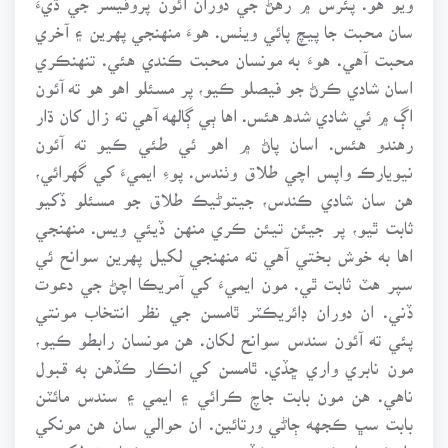
سان محبت جا پيچ پائي ويٺس. هوءَ منهنجي پهرين ۽ آخري
محبت آهي. هوءَ به مونسان محبت ڪندي هئي. تنهنڪري
اسان شادي ڪرڻ جو فيصلو ڪيو، پر مسئلو اهو هو ته آئون
اڳ ۾ ئي شادي شده هئس. اها ٻي ڳالهه آهي ته زال کان ڌار
رهندو هئس. اسان پاڻ ۾ اهو ئي طئي ڪيو ته آئون
نيويارڪ واپس اچي طلاق وٺندس. پوءِ ايميءَ کي گهرائي،
هن سان شادي ڪندس، جيتوڻيڪ طلاق جو مسئلو ڏکيو
ثابت ٿيو، پر جيئن تيئن ڪري منهن ڏيئي ويس. منهنجي
اها به خوش بختي آهي ته منهنجي لکيل پهرين سوانح ئي
سپر هٽ ثابت ٿي. مون ايميءَ کي آمريڪا اچڻ جي دعوت
ڏني. ان دوران ڊائريڪٽر ٿامسن جي نظر انتخاب مونتي
پئي ته آئون سندس سوانح لکان. هن مونسان رابطو ڪيو،
مون نابري واري ڇڏي. ٿامسن کي انڪار ڪڏهن به قبول
ناهي. هن مون بابت جاچ ڪرائي ۽ ايمي ۽ سندس مائٽن
بابت سڀ ڪجهه ڄاڻي ورتائين. ان حوالي سان هن مونکي
بليڪ ميل ڪيو ته جيڪڏهن مون هن جو ڪتاب نه لکيو ته