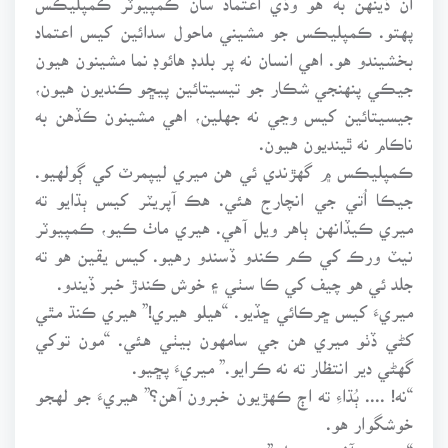
پهتو. ڪمپليڪس جو مشيني ماحول سدائين کيس اعتماد
بخشيندو هو. اهي انسان نه پر بلدڊ هائوڊ نما مشينون هيون
جيڪي پنهنجي شڪار جو تيسيتائين پيڇو ڪنديون هيون،
جيسيتائين کيس وڃي نه جهلين، اهي مشينون ڪڏهن به
ناڪام نه ٿينديون هيون.
ڪمپليڪس ۾ گهڙندي ئي هن ميري ليپمرٽ کي ڳولهيو.
جيڪا اُتي جي انچارج هئي. هڪ آپريٽر کيس ٻڌايو ته
ميري ڪيڏانهن ٻاهر ويل آهي. هيري ماٺ ڪيو، ڪمپيوٽر
نيٽ ورڪ کي ڪم ڪندو ڏسندو رهيو. کيس يقين هو ته
جلد ئي هو چيف کي ڪا سٺي ۽ خوش ڪندڙ خبر ڏيندو.
ميريءَ کيس ڇرڪائي ڇڏيو. “هيلو هيري!” هيري ڪنڌ مٿي
کڻي ڏٺو ميري هن جي سامهون بيٺي هئي. “مون توکي
گهڻي دير انتظار ته نه ڪرايو.” ميريءَ پڇيو.
“نه! .... ٻُڌاءِ ته اڄ ڪهڙيون خبرون آهن؟” هيريءَ جو لهجو
خوشگوار هو.
“منهنجي آفيس ۾ هل.”