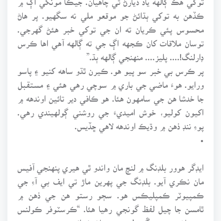
ڪڏهن به توکي ٻڌائڻ جو موقعو ملي نه سگهيو. پر هاڻ
محسوس پئي ڪريان ته ان جي توکي خبر هئڻ گهرجي.
توسان ملاقات کان ڪجهه اڳ جي ته ڳالهه آهي اها ڪرس
ڊارلنگ!.... پليز.... منهنجي ڳالهه ٻڌ.”
پر ڪرس بي خبر سو پيو هو. ڪيرن ٿڌو ساهه کنيو ۽ پاسو
ورايو. هوءَ ماضي جي باري ۾ سوچي رهي هئي ۽ مستقبل
جا خدشا هن جي سامهون هئا. هو ڪافي دير تائين اوندهه ۾
اکيون کوليو، خوش اميديءَ جي روشني ڳولهيندي رهي.
پوءِ ننڊ ذهن ۾ وڌيڪ اوندهه لاهي ڇڏيس.
•
ايڊگر هوور بلڊنگ ۾ لنچ مان واندو ٿي هيري پنهنجي آفيس
مان نڪري آيو. بلڊنگ جي پهرين ماڙ تي ايف بي آءِ جي
ڪمپيوٽر ڪمپليڪس هو. سڄو رستو هن جي ذهن ۾
ٿامسن جا چيل لفظ گونجي رهيا هئا. “ڪرسٽوفر ڪولنس
جي ماضي جي چڱي طرح ڇنڊ ڇاڻ ڪرائي، هن جو جنهن به