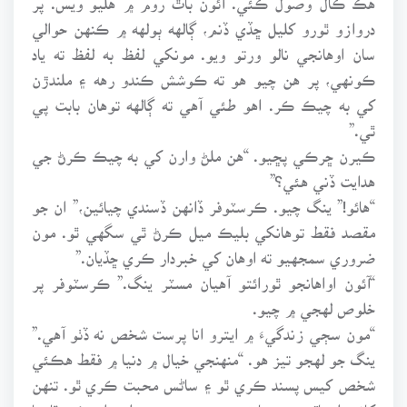
دروازو ٿورو کليل ڇڏي ڏنم، ڳالهه ٻولهه ۾ ڪنهن حوالي
سان اوهانجي نالو ورتو ويو. مونکي لفظ به لفظ ته ياد
ڪونهي، پر هن چيو هو ته ڪوشش ڪندو رهه ۽ ملندڙن
کي به چيڪ ڪر. اهو طئي آهي ته ڳالهه توهان بابت پي
ٿي.”
ڪيرن ڇرڪي پڇيو. “هن ملڻ وارن کي به چيڪ ڪرڻ جي
هدايت ڏني هئي؟”
“هائو!” ينگ چيو. ڪرسٽوفر ڏانهن ڏسندي چيائين،” ان جو
مقصد فقط توهانکي بليڪ ميل ڪرڻ ٿي سگهي ٿو. مون
ضروري سمجهيو ته اوهان کي خبردار ڪري ڇڏيان.”
“آئون اواهانجو ٿورائتو آهيان مسٽر ينگ.” ڪرسٽوفر پر
خلوص لهجي ۾ چيو.
“مون سڄي زندگيءَ ۾ ايترو انا پرست شخص نه ڏٺو آهي.”
ينگ جو لهجو تيز هو. “منهنجي خيال ۾ دنيا ۾ فقط هڪئي
شخص کيس پسند ڪري ٿو ۽ ساڻس محبت ڪري ٿو. تنهن
کانسواءِ باقي سڀ يا ته ڊپ سبب هن جو احترام ڪن ٿا، يا