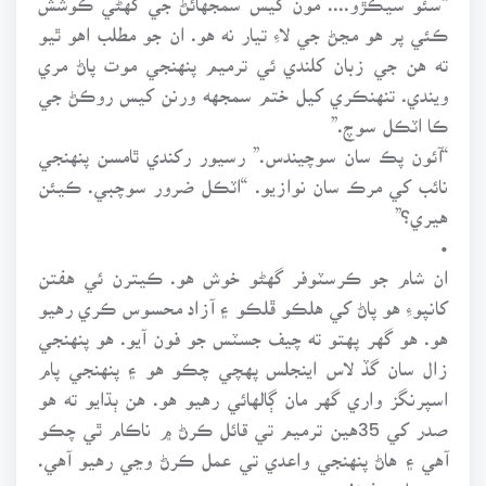
ڪئي پر هو مڃڻ جي لاءِ تيار نه هو. ان جو مطلب اهو ٿيو
ته هن جي زبان کلندي ئي ترميم پنهنجي موت پاڻ مري
ويندي. تنهنڪري کيل ختم سمجهه ورنن کيس روڪڻ جي
ڪا اٽڪل سوچ.”
“آئون پڪ سان سوچيندس.” رسيور رکندي ٿامسن پنهنجي
نائب کي مرڪ سان نوازيو. “اٽڪل ضرور سوچبي. ڪيئن
هيري؟”
•
ان شام جو ڪرسٽوفر گهڻو خوش هو. ڪيترن ئي هفتن
کانپوءِ هو پاڻ کي هلڪو ڦلڪو ۽ آزاد محسوس ڪري رهيو
هو. هو گهر پهتو ته چيف جسٽس جو فون آيو. هو پنهنجي
زال سان گڏ لاس اينجلس پهچي چڪو هو ۽ پنهنجي پام
اسپرنگز واري گهر مان ڳالهائي رهيو هو. هن ٻڌايو ته هو
صدر کي 35هين ترميم تي قائل ڪرڻ ۾ ناڪام ٿي چڪو
آهي ۽ هاڻ پنهنجي واعدي تي عمل ڪرڻ وڃي رهيو آهي.
يعني استعفيٰ!.