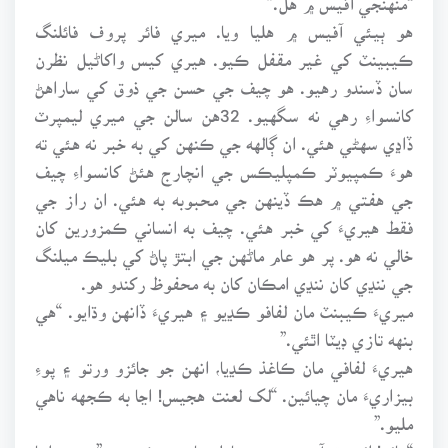
هو ٻيئي آفيس ۾ هليا ويا. ميري فائر پروف فائلنگ
ڪيبينٽ کي غير مقفل ڪيو. هيري کيس واکاڻيل نظرن
سان ڏسندو رهيو. هو چيف جي حسن جي ذوق کي ساراهڻ
کانسواءِ رهي نه سگهيو. 32هن سالن جي ميري ليمپرٽ
ڏاڍي سهڻي هئي. ان ڳالهه جي ڪنهن کي به خبر نه هئي ته
هوءَ ڪمپيوٽر ڪمپليڪس جي انچارج هئڻ کانسواءِ چيف
جي هفتي ۾ هڪ ڏينهن جي محبوبه به هئي. ان راز جي
فقط هيريءَ کي خبر هئي. چيف به انساني ڪمزورين کان
خالي نه هو. پر هو عام ماڻهن جي ابتڙ پاڻ کي بليڪ ميلنگ
جي ننڍي کان ننڍي امڪان کان به محفوظ رکندو هو.
ميريءَ ڪيبنٽ مان لفافو ڪڍيو ۽ هيريءَ ڏانهن وڌايو. “هي
بنهه تازي ڊيٽا اٿئي.”
هيريءَ لفافي مان ڪاغذ ڪڍيا، انهن جو جائزو ورتو ۽ پوءِ
بيزاريءَ مان چيائين. “لک لعنت هجيس! اڃا به ڪجهه ناهي
مليو.”
“هائو! ائين ته آهجي، هي معاملو مايوس ڪندر....” ميري اڃا