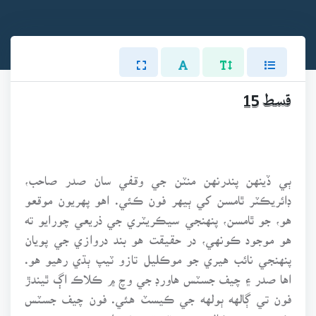
قسط 15
ٻي ڏينهن پندرنهن منٽن جي وقفي سان صدر صاحب،
ڊائريڪٽر ٿامسن کي ٻيهر فون ڪئي. اهو پهريون موقعو
هو، جو ٿامسن، پنهنجي سيڪريٽري جي ذريعي چورايو ته
هو موجود ڪونهي، در حقيقت هو بند دروازي جي پويان
پنهنجي نائب هيري جو موڪليل تازو ٽيپ ٻڌي رهيو هو.
اها صدر ۽ چيف جسٽس هاورڊ جي وچ ۾ ڪلاڪ اڳ ٿيندڙ
فون تي ڳالهه ٻولهه جي ڪيسٽ هئي. فون چيف جسٽس
ڪئي هئي ۽ ڪال پنجن منٽن تي مشتمل هئي.