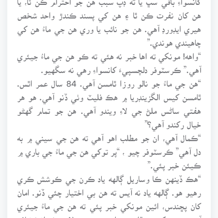
هن کان نفرت ڪن ٿا ۽ هن کي پسند ڪندڙ واحد شخص
هيري ايڊورڊ آهي. هن جو نائب يا وري هن جي ماءُ هن کي
چاهيندي هوندي.”
“واهه! مونکي ته اها خبر نه هئي ته ڪو هن جي ماءُ جيئري
آهي.” ڪرسٽوفر دلچسپيءَ کانسواءِ رهي نه سگهيو.
“هن جي ماءُ جو نالو روزا ٿامسن آهي. 84 سال عمر اٿس.
ٿامسن کيس الگزينڊريا ۾ هڪ فليٽ وٺي ڏنو آهي. هو هر
هفتي ساڻس ملڻ جي لاءِ ويندو آهي. هن جو تمام گهڻو
خيال رکندو آهي؟”
“ڪمال آهي، ان جو مطلب اهو آهي ته هن جي سيني ۾ به
دل آهي” ڪرسٽوفر چيو ، “پر توکي هن جي ماءُ جي باري ۾
ڪيئن خبر پئي.”
“هڪ ڏينهن ڪا وساريل ڳالهه ياد ڪرن جي ڪوشش ڪري
رهيو هو. ڳالهه ياد نه آيس ته هن بي اختيار چئي ڏنو. امان
کان پڇندس، ائين مونکي خبر پئي ته هن جي ماءُ جيئري
آهي. مون کيس ٻڌايو ته اهو منهنجي لاءِ هڪ انڪشاف