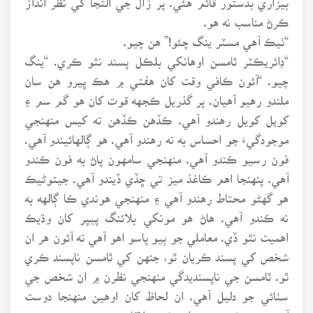
ڪرڻ مناسب نه هو.
“ٺيڪ آهي مسٽر ينگ چئو!” هن چيو.
“ڊائريڪٽر ٿامسن اوهانکي بلڪل پسند نٿو ڪري. “ينگ
چيو. “آئون ڪافي وقت کان هفتي ۾ هڪ ڀيرو هن سان
ملندو رهيو آهيان. پر گذريل ڪجهه قوت کان هو گم سم ۽
کويل کويل رهندو آهي. ڪڏهن ڪڏهن ته کيس منهنجي
موجودگيءَ جو احساس به نه رهندو آهي. هو ڳالهائيندو آهي.
فون رسيو ڪندو آهي. منهنجي سامهون پاڻ به فون ڪندو
آهي. پنهنجا اهم ڪاغذ ميز تي ڇڏي ڏيندو آهي. جيتوڻيڪ
هو گهڻو محتاط رهندو آهي ۽ منهنجي هوندي ڪا ڳالهه به
نه ڪندو آهي. هاڻ هو مونکي بلائنگ پيپر کان وڌيڪ
اهميت نٿو ڏي. معاملي جو ٻيو پاسو اهو آهي ته آئون هر ان
شخص کي پسند ڪريان ٿو، جنهن کي ٿامسن ناپسند ڪري
ٿو. ٿامسن جي ناپسنديدگي منهنجي نظرن ۾ ان شخص جي
سٺائي جو دليل آهي. ان لحاظ کان اوهين منهنجا دوست
آهيو. تنهنڪري مون اڄوڪي ملاقات تي زور ڀريو. جيئن