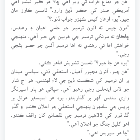
آمريڪي صدر کي حڪم ڏيڻ وارو.” ٿامسن ڪاوڙ مان
چيو.”پوءِ اوهان کيس ڪهڙو جواب ڏنو.؟”
“مون چيس ته آئون ترميم جو حامي آهيان ۽ رهندس.
ڇاڪاڻ ته مونکي ترميم جي خوبين جي خبر آهي. منهنجي
خواهش اها ئي رهندي ته اها ترميم آئين جو حصو بڻجي
وڃي.”
“پوءِ هن ڇا چيو؟” ٿامسن تشويش ظاهر ڪئي.
“هن چيو، آئون مجبور آهيان. استعفيٰ ڏئي، سياسي ميدان
۾ ان ترميم کي شڪست ڏيڻ جي لاءِ لهندس. هو اڄ شام
جو لاس اينجلس وڃي رهيو آهي. سڀاڻي هو پام اسپرنگر
واري سندس گهر ۾ گذاريندو. پوءِ هو ايمبسڊر هوٽل ۾
پريس جي سامهون پنهنجي استعفيٰ جو اعلان ڪندو ۽ گڏو
گڏ قوم کي 35هين ترميم جي نقصانن کان واقف ڪندو.
اهو کليل جنگ جو اعلان آهي.”
“ڇا هو سيريس آهي.”
“سئو سيڪڙو.... مون کيس سمجهائڻ جي گهڻي ڪوشش