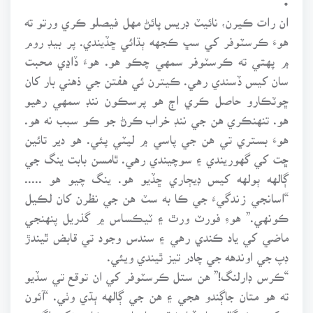
ان رات ڪيرن، نائيٽ ڊريس پائڻ مهل فيصلو ڪري ورتو ته
هوءَ ڪرسٽوفر کي سڀ ڪجهه ٻڌائي ڇڏيندي. پر بيڊ روم
۾ پهتي ته ڪرسٽوفر سمهي چڪو هو. هوءَ ڏاڍي محبت
سان کيس ڏسندي رهي. ڪيترن ئي هفتن جي ذهني بار کان
ڇوٽڪارو حاصل ڪري اڄ هو پرسڪون ننڊ سمهي رهيو
هو. تنهنڪري هن جي ننڊ خراب ڪرڻ جو ڪو سبب نه هو.
هوءَ بستري تي هن جي پاسي ۾ ليٽي پئي. هو دير تائين
ڇت کي گهوريندي ۽ سوچيندي رهي. ٿامسن بابت ينگ جي
ڳالهه ٻولهه کيس ڊيڄاري ڇڏيو هو. ينگ چيو هو .....
“اسانجي زندگيءَ جي ڪا به سٽ هن جي نظرن کان لڪيل
ڪونهي.” هوءِ فورٽ ورٿ ۽ ٽيڪساس ۾ گذريل پنهنجي
ماضي کي ياد ڪندي رهي ۽ سندس وجود تي قابض ٿيندڙ
ڊپ جي اوندهه جي چادر تيز ٿيندي ويئي.
“ڪرس ڊارلنگ!” هن ستل ڪرسٽوفر کي ان توقع تي سڏيو
ته هو متان جاڳندو هجي ۽ هن جي ڳالهه ٻڌي وٺي. “آئون
توکي هڪ ڳالهه ياد ڏيارڻ ٿي چاهيان. جيڪا مونکي اڳ ۾