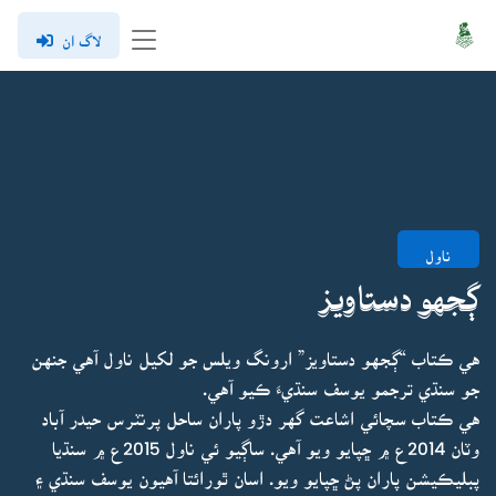
لاگ ان
ناول
ڳجهو دستاويز
هي ڪتاب “ڳجهو دستاويز” ارونگ ويلس جو لکيل ناول آهي جنهن
جو سنڌي ترجمو يوسف سنڌيءَ ڪيو آهي.
هي ڪتاب سچائي اشاعت گهر دڙو پاران ساحل پرنٽرس حيدر آباد
وٽان 2014ع ۾ ڇپايو ويو آهي. ساڳيو ئي ناول 2015ع ۾ سنڌيا
پبليڪيشن پاران پڻ ڇپايو ويو. اسان ٿورائتا آهيون يوسف سنڌي ۽