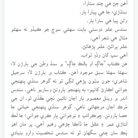
آهن ڄڻ هي چنڊ ستارا،
سنڌڙيءَ جا هي پيارا ٻار،
وڻن پيا هي سارا ٻار.
سندس علم دوستي بابت سهڻي سوچ جو ڪيڏو نه سهڻو
مثال هي شعر آهي.
علم پرائڻ، علم پڙهائڻ،
آهي سڀ کان وڏو ثواب.
هن ڪتاب ”جاڳ او ٻالڪ جاڳ“ ۾ سنڌ وطن جي ٻارڙن لاءِ
سهڻا سهڻا سبق موجود آهن. ڪتاب ۾ ٻارڙن لاءِ سرجيل
شاعريءَ جون سٽون پڙهي لڳي ٿو ته گوهر سنڌي پنهنجي
جواني اڪارڻ کانپوءِ به پنهنجو ٻاروتڻ وساريو ناهي. سندس
اندر ۾ ويٺل معصوم ٻار اڃان تائين نَچي ڪُڏي ٿو. ان جي
مُرڪ اڃان مرجهائي ناهي، گوهر سنڌي پنهنجي حياتي جا
حصا ٻاروتن، ڇوڪرائپ ۽ نوجواني پار ڪري جوانيءَ جا لَڪَ
لَتاڙي عمر ۽ عقل جا ڏاڪا چڙهي رهيو آهي. پر مان اهو
پَڪ سان چئي سگهان ٿو ته سندس شخصيت وارو بنيادي