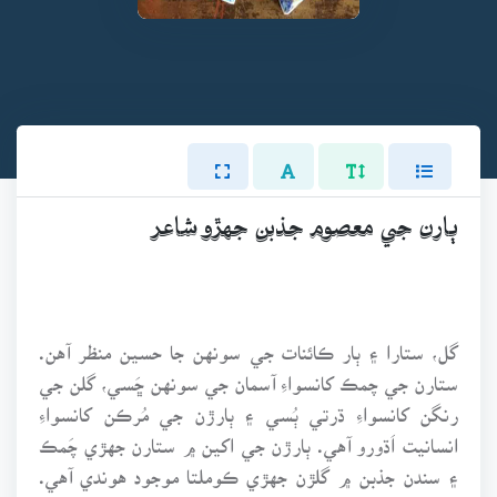
ٻارن جي معصوم جذبن جهڙو شاعر
گل، ستارا ۽ ٻار ڪائنات جي سونهن جا حسين منظر آهن.
ستارن جي چمڪ کانسواءِ آسمان جي سونهن ڇَسي، گلن جي
رنگن کانسواءِ ڌرتي ٻُسي ۽ ٻارڙن جي مُرڪن کانسواءِ
انسانيت اَڌورو آهي. ٻارڙن جي اکين ۾ ستارن جهڙي چَمڪ
۽ سندن جذبن ۾ گلڙن جهڙي ڪوملتا موجود هوندي آهي.