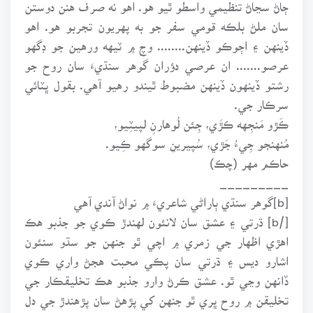
ڄاڻ سڃاڻ تنظيمي واسطو ٿيو هو. اهو نه صرف هنن دوستن
سان ملڻ بلڪه قومي سفر جو به پهريون تجربو هو. اهو
ڏينهن ۽ اڄوڪو ڏينهن........ وچ ۾ ٽيهه ورهين جو ڊگهو
عرصو....... ان عرصي دؤران گوهر سنڌيءَ سان روح جو
رشتو ڏينهون ڏينهن مضبوط ٿيندو رهيو آهي. بقول ڀٽائي
سرڪار جي.
ڪَڙو مَنجِهه ڪڙَي، جِئن لُوهارنِ لپيٽِيو،
مُنهنجو جِيءُ جَڙي، سُپيرينِ سوگهو ڪِيو.
حاڪم مهر (چڪ)
_________
[b]گوهر سنڌي ٻاراڻي شاعريءَ ۾ نواڻ آندي آهي
[/b] ڌرتي ۽ عشق سان لانئون لهندڙ ڪوي جو جذبو هڪ
اهڙي اظهار جي زمري ۾ اچي ٿو جنهن جو سڌو سنئون
اشارو ديس ۽ ڌرتي سان پڪي محبت هجڻ واري ڪوي
ڏانهن وڃي ٿو. عشق ڪرڻ وارو جذبو هڪ تخليقڪار جي
تخليقن ۾ روح ڀري ٿو جنهن کي پڙهڻ سان پڙهندڙ جي دل