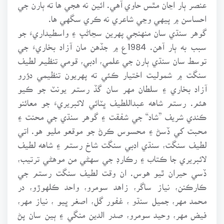
عنصر ٻار اڃان مٿس حاوي آهي. ائين نه هجي ها ته ٻارن جي
احساسن ۾ پيهي وڃي شاعري نه ڪري سگهي ها.
گوهر سنڌي سان منهنجي پهرين سڃاڻپ ۽ واسطيداريءَ جو
سبب به ٻار آهن. 1984ع ۾ جڏهن مان آزاد بخاريءَ جي
توسط سان سنڌي ٻارن جي علمي، ادبي، قومي تنظيم لطيف
سنگت ۾ شموليت اختيار ڪئي ته پهريون تنظيمي دؤرو
آزاد بخاري ۽ سلطان مهر سان گڏ رستم يونٽ جو ڪيو
هئم. رستم شاهه عبداللطيف ڀٽائي لائبريريءَ جو معائنو
ڪندي شريف ”شاد“ جي شفقت ۽ گوهر سنڌي جي محنت ۽
محبت کي ڏسڻ ۽ محسوس ڪرڻ جو موقعو مليو هو. اتي
لطيف سنگت، سنڌي ادبي سنگت شاخ رستم ۽ شاهه لطيف
لائبريري جا ڪتاب ۽ رڪارڊ جي سهڻي من موهڻي ترتيب،
ڏسي حيران ٿيو هوس. ان وقت لطيف سنگت رستم جي
ڪارڪنن، نياز ساگر، زاهد سومرو، واحد ڪلهوڙو، در
محمد مهر، جميل سنڌو ، غفور گل، اصغر ڀيو ، نياز مهر،
فيض مهر، وحيد سومرو، صدر الدين منگي ۽ ٻين سان پڻ