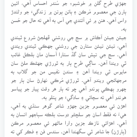
جهڙي طرح گلن ۾ خوشبوءِ جو سُندر احساس آهي، ائين
ٻارن جي معصوم مُرڪن ۽ ٻاتن ٻوتن ۾ زندگيءَ جو وڻندڙ
واس آهي. هنن ۾ ئي آئندي جي آس به آهي ته حال جو حُسن
به.
جيئن جيئن آڪاش ۾ سج جي روشني ڦهلجڻ شروع ٿيندي
آهي، تيئن تيئن ستارن جي روشني جهڪي ٿيندي ويندي
آهي. سج جي تپش سان گڏ ستارا آسمان مان بلڪل غائب
ٿي ويندا آهن. ساڳي طرح ٻار به ٿورڙي جهڻڪ ملڻ سان
مايوس ٿي ويندا آهن ۽ سندن نفيس من جو گلاب به
مرجهائجي ويندو آهي. ٿورڙي مُرڪي نهارڻ سان ٻار جو
چهرو ٻهڪي پوندو آهي ڇو ته ٻار هر وقت پيار جو پياسو
هوندو آهي ته سچائي ۽ سادگيءَ جو پتلو به.
اهڙن ئي معصوم جزبن جهڙو شاعر گوهر سنڌي به آهي.
هيءُ نه فقط اسان جو سلڇڻو دوست بلڪه سٻاجهو انسان به
آهي. اهڙائي نازڪ جزبن وارا ماڻهو ئي معصوم مرڪن
(ٻارڙن) جا شاعر ٿي سگهندا آهن. سندس فن ۽ فڪر کي ته