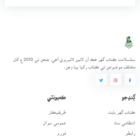
سنڌسلامت ڪتاب گهر ھڪ آن لائين لائبريري آھي، جنھن تي 2010ع کان
مختلف موضوعن تي ڪتاب رکيا پيا وڃن.
ڳنڍجو
ڪميونٽي
ڪتاب گهر بابت
طريقيڪار
انتظامي سَٿ
عمومي سوال
رابطو
فورم