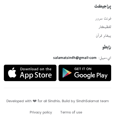
پراجيڪٽ
فونٽ سرور
لفظيڪار
پيغامِ قرآن
رابطو
اي-ميل:
salamatsindh@gmail.com
Developed with ❤️ for all Sindhis. Build by
SindhSalamat
team
Privacy policy
Terms of use