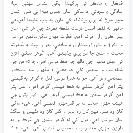
فنڪار ۽ مفڪر ئي پرکيندا، باقي سندس سهڻي سڀاءَ
سادگي ۽ سچائي جا ساکي اسان آهيون ههڙا بي ضَرر انسان
مڇر مارڻ ته پري پرنانگ کي مارڻ به پاپ ڀائيندا آهن.هي
ماڻهو نه فقط انسان دوست بلڪه فطرت جي هر شيءِ سان
پيار ڪرڻ وارا هوندا آهن. فطرت ههڙن مَکڻ ماڻهن جي من
۾ ڪوڙ ۽ ڪروڌ، مڪاري ۽ منافقيءَ بدران سِڪَ ۽ سُندرتا،
محبت ۽ مٺاڻ جا مَڻَ ڀري ڇڏيندي آهي. گوهر سنڌي اهڙن
ئي مهان ماڻهن جي مالها جو هڪ موتي آهي. ڇا ته هن جي
شخصيت ۾ سندس نالي جو معنيٰ ۽ مفهوم سؤ سيڪڙو
سمائجي ويو آهي. ڇو ته هيرا موتي، لعل ۽ گوهر به قيمتي
پٿر آهن. گوهر سنڌي به هڪ قيمتي گوهر آهي. انهن پٿر
آهن. گوهر سنڌي به هڪ قيمتي گوهر آهي. انهن پٿرن جي
هيئت جهڙو سخت نه پر قدرجهڙو قيمتي آهي. هيءَ ماکي
کان وڌ مٺو، ميڻ کان وڌ نرم ۽ گلن کان وڌ نفيس ۽ سڳنڌ
سان سرشار آهي. مون کي ته گوهر سنڌي جي مُرڪ ۾ به
ٻارڙن جهڙي معصوميت محسوس ٿيندي آهي. هيءَ هڪ