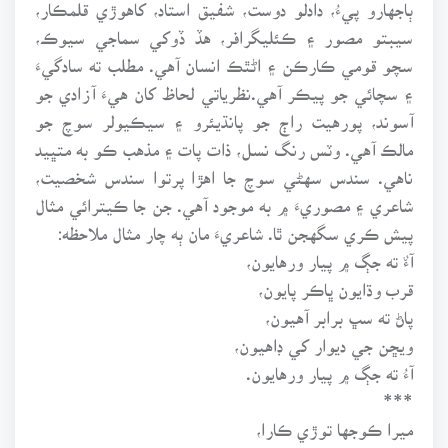
ٻاجهارو پيءُ، دادلو دوست، شفيق استاد، کاهوڙي قلمڪار،
سيبتو مصور ۽ ڪئليگرافر، هڏ ڏوکي سماجي سيوڪ،
سچو قومي ڪارڪن ۽ اڻٿڪ انسان آهي. مطلب ته سادگيءَ
۽ سچائي جو پيڪر آهي.نظرياتي لحاظ کان هيءَ آزادي جو
آسوند، پورهيت راڄ جو پانڌيئرو ۽ سيڪيولر سوچ جو
مالڪ آهي. وٽس رنگ نسل، ذات پات ۽ مذهب ڪو به متڀيد
ناهي. سندس سهڻي سوچ جا اهڙا پرتوا سندس شخصيت،
شاعري ۽ مصوريءَ ۾ به موجود آهي. جن جا ڪيترائي مثال
پيش ڪري سگهجن ٿا. شاعريءَ مان ٻه چار مثال ملاحظه:
آءٌ ته جڳ ۾ پيار ورهايون،
قرب وڌايون ڀاڪر پايون،
پاڻ ته سڀ برابر آهيون،
ويڇن جي ديوار کي ڊاهيون،
آءُ ته جڳ ۾ پيار ورهايون.
***
ميرا ڪوجها توڙي ڪارا،