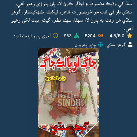
سنڌ کي وڌيڪ مضبوط ۽ اجاگر ڪرڻ لاءِ پاڻ پتوڙي رهيو آهي.
سنڌي ٻاراڻي ادب جو خوبصورت شاعر، ليکڪ، ڪهاڻيڪار، گوهر
سنڌي هن وقت به ٻارن لاءِ سهڻا، سهڻا نظم، گيت، بيت لکي رهيو
آهي.
4.5/5.0
5204
963
آخري ڀيرو اپڊيٽ ٿيو:
گوهر سنڌي
ڇاپو پھريون