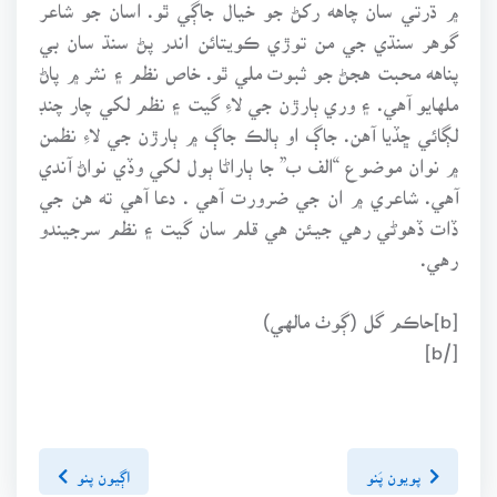
۾ ڌرتي سان چاهه رکڻ جو خيال جاڳي ٿو. اسان جو شاعر
گوهر سنڌي جي من توڙي ڪويتائن اندر پڻ سنڌ سان بي
پناهه محبت هجڻ جو ثبوت ملي ٿو. خاص نظم ۽ نثر ۾ پاڻ
ملهايو آهي. ۽ وري ٻارڙن جي لاءِ گيت ۽ نظم لکي چار چنڊ
لڳائي ڇڏيا آهن. جاڳ او ٻالڪ جاڳ ۾ ٻارڙن جي لاءِ نظمن
۾ نوان موضوع “الف ب” جا ٻاراڻا ٻول لکي وڏي نواڻ آندي
آهي. شاعري ۾ ان جي ضرورت آهي . دعا آهي ته هن جي
ڏات ڏهوڻي رهي جيئن هي قلم سان گيت ۽ نظم سرجيندو
رهي.
[b]حاڪم گل (ڳوٺ مالهي)
[/b]
پويون پَنو
اڳيون پنو