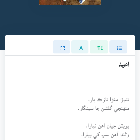
اميد
ننڍڙا مٺڙا نازڪ ٻار،
منهنجي گلشن جا سينگار.
پوپٽن جيان آهن نيارا،
وڻندا آهن سڀ کي پيارا.