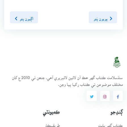
پويون پَنو
اڳيون پنو
سنڌسلامت ڪتاب گهر ھڪ آن لائين لائبريري آھي، جنھن تي 2010ع کان
مختلف موضوعن تي ڪتاب رکيا پيا وڃن.
ڳنڍجو
ڪميونٽي
ڪتاب گهر بابت
طريقيڪار