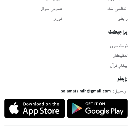
انتظامي سَٿ
عمومي سوال
رابطو
فورم
پراجيڪٽ
فونٽ سرور
لفظيڪار
پيغامِ قرآن
رابطو
اي-ميل:
salamatsindh@gmail.com