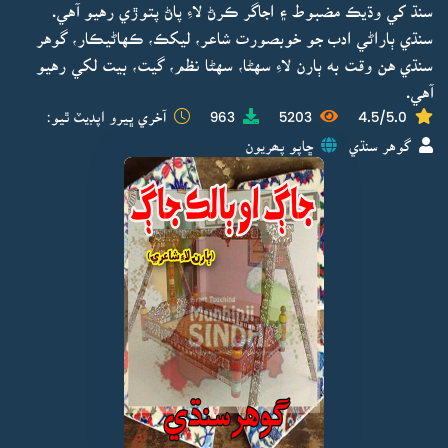
سنڌ کي وڌيڪ مضبوط ۽ اجاگر ڪرڻ لاءِ پاڻ پتوڙي رهيو آهي.
سنڌي ٻاراڻي ادب جو خوبصورت شاعر، ليکڪ، ڪهاڻيڪار، گوهر
سنڌي هن وقت به ٻارن لاءِ سهڻا، سهڻا نظم، گيت، بيت لکي رهيو
آهي.
4.5/5.0
5203
963
آخري ڀيرو اپڊيٽ ٿيو:
گوهر سنڌي
ڇاپو پھريون