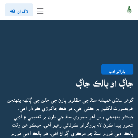
لاگ ان
ٻاراڻو ادب
جاڳ او ٻالڪ جاڳ
گوهر سنڌي هميشه سنڌ جي مظلوم ٻارن جي حقن جي ڳالهه پنهنجن
خوبصورت لکڻين ۾ ڪئي آهي. هو هڪ جاکوڙي ڪردار آهي،
جيڪو پنهنجي وس آهر سموري سنڌ جي ٻارن ۾ تعليمي ۽ ادبي
شعور پيدا ڪرڻ لاءِ پروگرام ڪوٺائي رهيو آهي. جيڪو هن وقت
ٻالڪ ادبي فورم سنڌ جو مرڪزي اڳواڻ آهي. هو ٻالڪ ادبي فورم