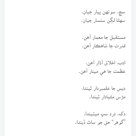
سچ، سونهن پيار جيان،
سهڻا لڳن سنسار جيان،
مستقبل جا معمار آهن،
قدرت جا شاهڪار آهن.
ادب، اخلاق آڌار آهن،
عظمت جا هي مينار آهن.
ديس جا علمبردار ٿيندا،
مڙس مڻيادار ٿيندا.
دک، درد سڀ ميٽيندا،
”گوهر“ حق جو ساٿ ڏيندا.