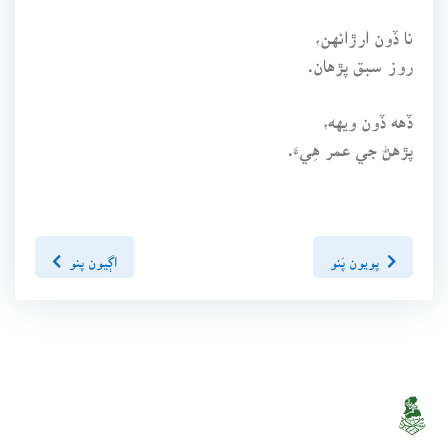
نا ڏون ارڙانهن،
روز سبق پڙهان.
ڏهه ڏون ويهه،
پڙهڻ جي عمر هِيءَ.
پويون پَنو
اڳيون پنو