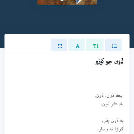
ڏون جو کوڙو
ايڪ ڏون، ڏون،
ياد ڪرِ تون.
ٻه ڏون چَارِ،
کوڙا نه وسارِ.