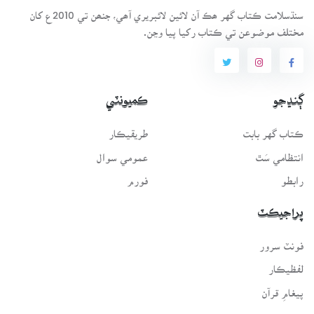
سنڌسلامت ڪتاب گهر ھڪ آن لائين لائبريري آھي، جنھن تي 2010ع کان
مختلف موضوعن تي ڪتاب رکيا پيا وڃن.
ڳنڍجو
ڪميونٽي
ڪتاب گهر بابت
طريقيڪار
انتظامي سَٿ
عمومي سوال
رابطو
فورم
پراجيڪٽ
فونٽ سرور
لفظيڪار
پيغامِ قرآن