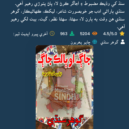
سنڌ کي وڌيڪ مضبوط ۽ اجاگر ڪرڻ لاءِ پاڻ پتوڙي رهيو آهي.
سنڌي ٻاراڻي ادب جو خوبصورت شاعر، ليکڪ، ڪهاڻيڪار، گوهر
سنڌي هن وقت به ٻارن لاءِ سهڻا، سهڻا نظم، گيت، بيت لکي رهيو
آهي.
4.5/5.0
5204
963
آخري ڀيرو اپڊيٽ ٿيو:
گوهر سنڌي
ڇاپو پھريون