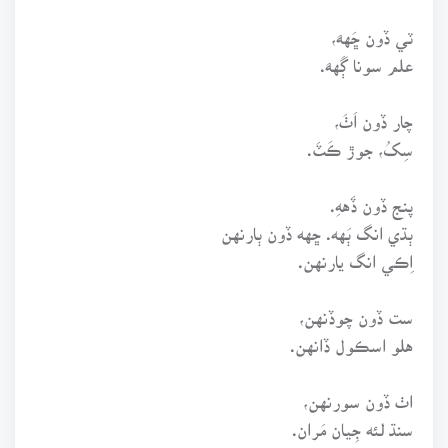
ٽي ڏون ڇَههَ،
علم سونا ڳَههَ.
چار ڏون اَٺَ،
سِکُ، جوڙ ڪَٽَ.
پنج ڏون ڏَههِ.
ٻڌي انگ ٻَهه. ڇهه ڏون ٻارنهن
اِڪي انگ يارنهن.
ست ڏون چوڏنهن،
هلو اسڪول ڏانهن.
اٺ ڏون سورنهن،
سنڌ لئه جِيان مَران.