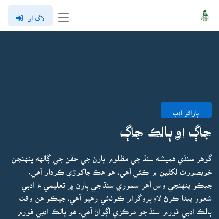
لاگ ان
ٻاراڻو ادب
جاڳ او ٻالڪ جاڳ
گوهر سنڌي هميشه سنڌ جي مظلوم ٻارن جي حقن جي ڳالهه پنهنجن
خوبصورت لکڻين ۾ ڪئي آهي. هو هڪ جاکوڙي ڪردار آهي،
جيڪو پنهنجي وس آهر سموري سنڌ جي ٻارن ۾ تعليمي ۽ ادبي
شعور پيدا ڪرڻ لاءِ پروگرام ڪوٺائي رهيو آهي. جيڪو هن وقت
ٻالڪ ادبي فورم سنڌ جو مرڪزي اڳواڻ آهي. هو ٻالڪ ادبي فورم