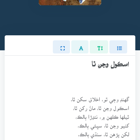
اسڪول وڃن ٿا
گهنڊ وڄي ٿو، اخلاق سکن ٿا،
اسڪول وڃن ٿا، مانُ رکن ٿا،
ٿيلها ڪلهن ۾، ننڍڙا ٻالڪ،
کنيو وڃن ٿا، سڀئي ٻالڪ،
لکن پڙهن ٿا، سنڌي ٻالڪ،