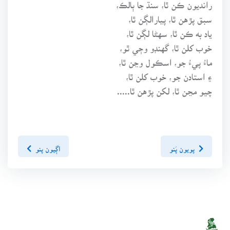
رانديون ڪن ٿا، سنڌ جا ٻالڪ،
سبق پڙهن ٿا، پيارالڳن ٿا،
ياد به ڪن ٿا، سهڻا لڳن ٿا،
خوب کلن ٿا، گهنڊو وڄي ٿو،
ماءُ پيءُ جو، اسڪول وڃن ٿا،
۽ استادن جو، خوب کلن ٿا،
چيو مڃن ٿا، لکن پڙهن ٿا.....
پويون پَنو
اڳيون پنو