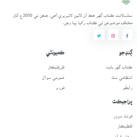
سنڌسلامت ڪتاب گهر ھڪ آن لائين لائبريري آھي، جنھن تي 2010ع کان
مختلف موضوعن تي ڪتاب رکيا پيا وڃن.
ڳنڍجو
ڪميونٽي
ڪتاب گهر بابت
طريقيڪار
انتظامي سَٿ
عمومي سوال
رابطو
فورم
پراجيڪٽ
فونٽ سرور
لفظيڪار
پيغامِ قرآن