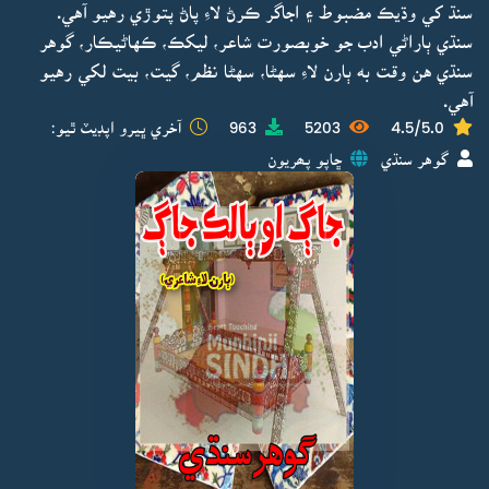
سنڌ کي وڌيڪ مضبوط ۽ اجاگر ڪرڻ لاءِ پاڻ پتوڙي رهيو آهي.
سنڌي ٻاراڻي ادب جو خوبصورت شاعر، ليکڪ، ڪهاڻيڪار، گوهر
سنڌي هن وقت به ٻارن لاءِ سهڻا، سهڻا نظم، گيت، بيت لکي رهيو
آهي.
4.5/5.0
5203
963
آخري ڀيرو اپڊيٽ ٿيو:
گوهر سنڌي
ڇاپو پھريون