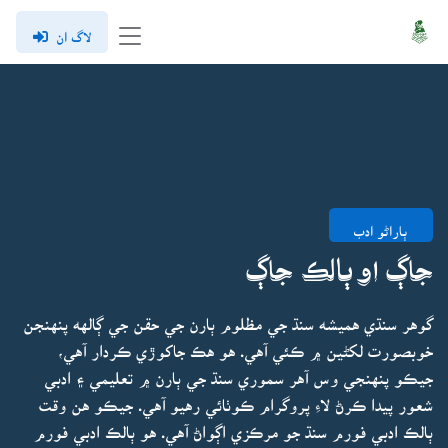
لاگ ان
ٻاراڻو ادب
جاڳ او ٻالڪ جاڳ
گوهر سنڌي هميشه سنڌ جي مظلوم ٻارن جي حقن جي ڳالهه پنهنجن
خوبصورت لکڻين ۾ ڪئي آهي. هو هڪ جاکوڙي ڪردار آهي،
جيڪو پنهنجي وس آهر سموري سنڌ جي ٻارن ۾ تعليمي ۽ ادبي
شعور پيدا ڪرڻ لاءِ پروگرام ڪوٺائي رهيو آهي. جيڪو هن وقت
ٻالڪ ادبي فورم سنڌ جو مرڪزي اڳواڻ آهي. هو ٻالڪ ادبي فورم