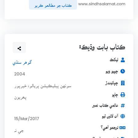
www.sindhsalamat.com
ڪتاب جو مطالعو ڪريو
ڪتاب بابت وڌيڪ:
ليکڪ
گوهر سنڌي
ڇپيو ويو
2004
ڇپائيندڙ
سونهن پبليڪيشن پريالوءِ خيرپور
ڇاپو
پھريون
عالمي ڪتاب نمبر
آن لائين ٿيو
15/Mar/2017
ترجمو آھي؟
جي نہ