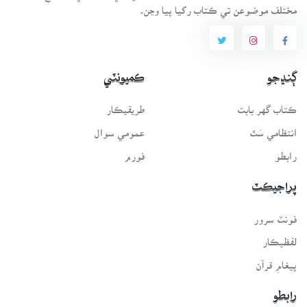
مختلف موضوعن تي ڪتاب رکيا پيا وڃن.
ڳنڍجو
ڪميونٽي
ڪتاب گهر بابت
طريقيڪار
انتظامي سَٿ
عمومي سوال
رابطو
فورم
پراجيڪٽ
فونٽ سرور
لفظيڪار
پيغامِ قرآن
رابطو