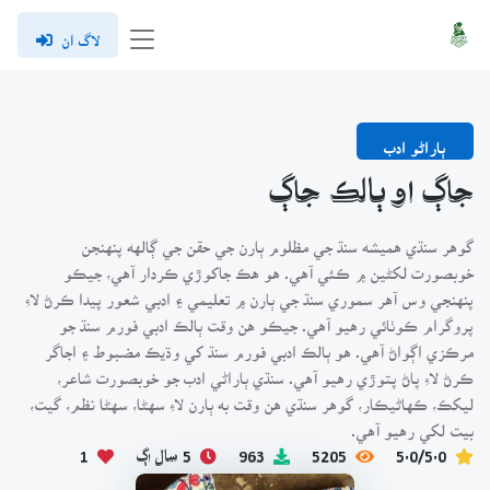
لاگ ان
ٻاراڻو ادب
جاڳ او ٻالڪ جاڳ
گوهر سنڌي هميشه سنڌ جي مظلوم ٻارن جي حقن جي ڳالهه پنهنجن
خوبصورت لکڻين ۾ ڪئي آهي. هو هڪ جاکوڙي ڪردار آهي، جيڪو
پنهنجي وس آهر سموري سنڌ جي ٻارن ۾ تعليمي ۽ ادبي شعور پيدا ڪرڻ لاءِ
پروگرام ڪوٺائي رهيو آهي. جيڪو هن وقت ٻالڪ ادبي فورم سنڌ جو
مرڪزي اڳواڻ آهي. هو ٻالڪ ادبي فورم سنڌ کي وڌيڪ مضبوط ۽ اجاگر
ڪرڻ لاءِ پاڻ پتوڙي رهيو آهي. سنڌي ٻاراڻي ادب جو خوبصورت شاعر،
ليکڪ، ڪهاڻيڪار، گوهر سنڌي هن وقت به ٻارن لاءِ سهڻا، سهڻا نظم، گيت،
بيت لکي رهيو آهي.
5.0/5.0
5205
963
5 سال اڳ
1