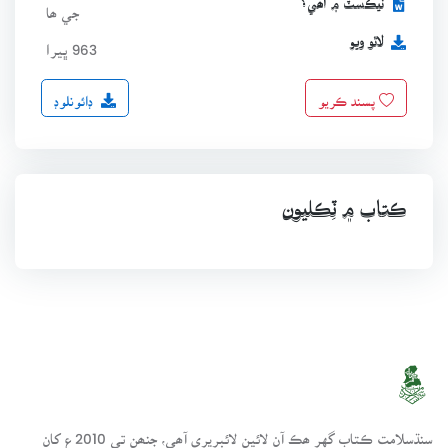
ٽيڪسٽ ۾ آھي؟
جي ھا
لاٿو ويو
963 ڀيرا
ڊائونلوڊ
پسند ڪريو
ڪتاب ۾ ٽِڪليون
سنڌسلامت ڪتاب گهر ھڪ آن لائين لائبريري آھي، جنھن تي 2010ع کان