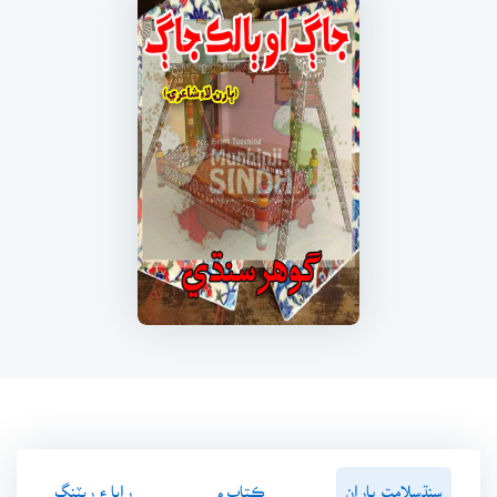
سنڌسلامت پاران
ڪتاب ۾
رايا ۽ ريٽنگ