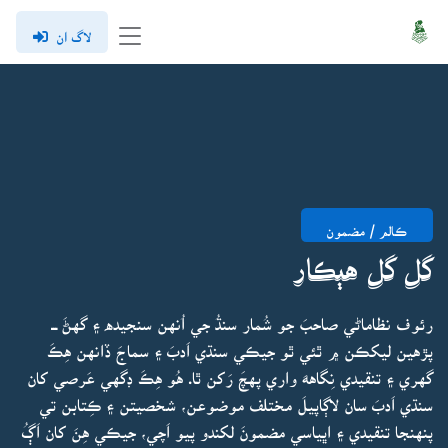
لاگ ان
ڪالم / مضمون
گل گل هٻڪار
رئوف نظاماڻي صاحبَ جو شُمار سنڌُ جي اُنهن سنجيده ۽ گهڻَ ـــ
پڙهين ليکڪن ۾ ٿئي ٿو جيڪي سنڌي اَدبَ ۽ سماجَ ڏانهن هِڪَ
گهري ۽ تنقيدي نِگاههَ واري پهچَ رَکن ٿا. هُو هِڪَ ڊگهي عَرصي کان
سنڌي اَدبَ سان لاڳاپيلَ مختلف موضوعن، شخصيتن ۽ ڪِتابن تي
پنهنجا تنقيدي ۽ اڀياسي مضمونَ لکندو پيو اَچي، جيڪي هِنَ کان اَڳُ