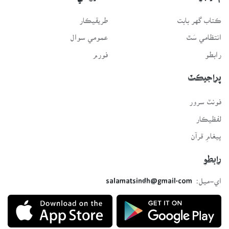
ڪتاب گهر بابت
طريقيڪار
انتظامي سَٿ
عمومي سوال
رابطو
فورم
پراجيڪٽ
فونٽ سرور
لفظيڪار
پيغامِ قرآن
رابطو
اي-ميل:
salamatsindh@gmail.com