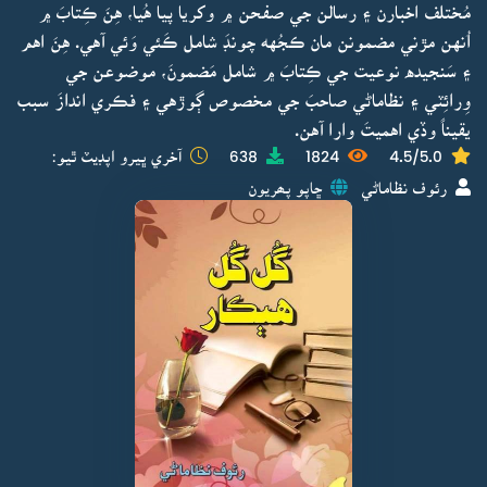
مُختلف اخبارن ۽ رسالن جي صفحن ۾ وکريا پيا هُيا، هِنَ ڪِتابَ ۾
اُنهن مڙني مضمونن مان ڪجُهه چونڊَ شامل ڪَئي وَئي آهي. هِنَ اهم
۽ سَنجيده نوعيت جي ڪِتابَ ۾ شامل مَضمونَ، موضوعن جي
وِرائِٽي ۽ نظاماڻي صاحبَ جي مخصوص ڳوڙهي ۽ فڪري اندازَ سبب
يقيناً وڏي اهميتَ وارا آهن.
4.5/5.0
1824
638
آخري ڀيرو اپڊيٽ ٿيو:
رئوف نظاماڻي
ڇاپو پھريون