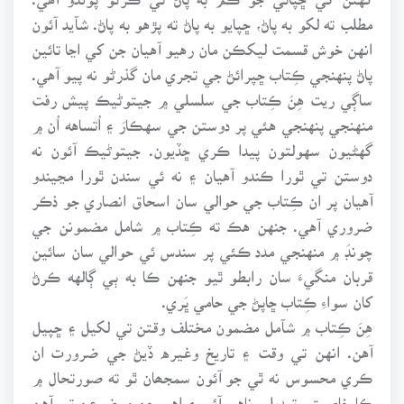
مطلب ته لکو به پاڻ، ڇپايو به پاڻ ته پڙهو به پاڻ. شآيد آئون
انهن خوش قسمت ليکڪن مان رهيو آهيان جن کي اڃا تائين
پاڻ پنهنجي ڪِتاب ڇپرائڻ جي تجري مان گذرڻو نه پيو آهي.
ساڳي ريت هِنَ ڪِتاب جي سلسلي ۾ جيتوڻيڪ پيش رفت
منهنجي پنهنجي هئي پر دوستن جي سهڪارَ ۽ اُتساهه اُن ۾
گهڻيون سهولتون پيدا ڪري ڇڏيون. جيتوڻيڪ آئون نه
دوستن تي ٿورا ڪندو آهيان ۽ نه ئي سندن ٿورا مڃيندو
آهيان پر ان ڪِتاب جي حوالي سان اسحاق انصاري جو ذڪر
ضروري آهي. جنهن هڪ ته ڪِتاب ۾ شامل مضمونن جي
چونڊَ ۾ منهنجي مدد ڪئي پر سندس ئي حوالي سان سائين
قربان منگيءَ سان رابطو ٿيو جنهن ڪا به ٻي ڳالهه ڪرڻ
کان سواءِ ڪِتاب ڇاپڻ جي حامي ڀَري.
هِنَ ڪِتاب ۾ شآمل مضمون مختلف وقتن تي لکيل ۽ ڇپيل
آهن. انهن تي وقت ۽ تاريخ وغيره ڏيڻ جي ضرورت ان
ڪري محسوس نه ٿي جو آئون سمجھان ٿو ته صورتحال ۾
ڪا خاصيتي تبديلي ناهي آئي ۽ اهي جن موضوعن تي آهن