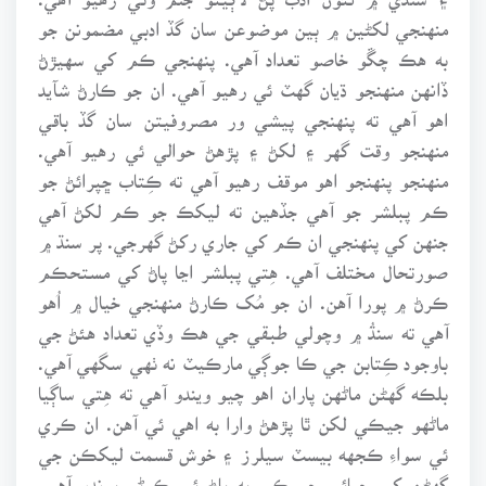
منهنجي لکڻين ۾ ٻين موضوعن سان گڏ ادبي مضمونن جو
به هڪ چڱو خاصو تعداد آهي. پنهنجي ڪم کي سهيڙڻ
ڏانهن منهنجو ڌيان گهٽ ئي رهيو آهي. ان جو ڪارڻ شآيد
اهو آهي ته پنهنجي پيشي ور مصروفيتن سان گڏ باقي
منهنجو وقت گهر ۽ لکڻ ۽ پڙهڻ حوالي ئي رهيو آهي.
منهنجو پنهنجو اهو موقف رهيو آهي ته ڪِتاب ڇپرائڻ جو
ڪم پبلشر جو آهي جڏهين ته ليکڪ جو ڪم لکڻ آهي
جنهن کي پنهنجي ان ڪم کي جاري رکڻ گهرجي. پر سنڌ ۾
صورتحال مختلف آهي. هِتي پبلشر اڃا پاڻ کي مستحڪم
ڪرڻ ۾ پورا آهن. ان جو مُک ڪارڻ منهنجي خيال ۾ اُهو
آهي ته سنڌُ ۾ وچولي طبقي جي هڪ وڏي تعداد هئڻ جي
باوجود ڪِتابن جي ڪا جوڳي مارڪيٽ نه ٺهي سگهي آهي.
بلڪه گهڻن ماڻهن پاران اهو چيو ويندو آهي ته هِتي ساڳيا
ماڻهو جيڪي لکن ٿا پڙهڻ وارا به اهي ئي آهن. ان ڪري
ئي سواءِ ڪجهه بيسٽ سيلرز ۽ خوش قسمت ليکڪن جي
گهڻن کي ڇپائي جو ڪم به پاڻ ئي ڪرڻو پوندو آهي.