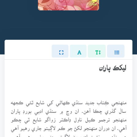
ليکڪ پاران
منهنجي ڪِتاب جديد سنڌي ڪهاڻي کي شايع ٿئي ڪجهه
سالَ گذري چڪا آهن. ان وچ ۾ سنڌي ادبي بورڊ پاران
منهنجو ترجمو ڪيل ناول ڊاڪٽر زواگو شايع ٿي چڪو
آهي. ان دوران منهنجو لکڻ جو ڪم لاڳيتو جاري رهيو آهي
۽ سنڌي ۾ نئون ادب پڻ لاڳيتو جنم وٺي رهيو آهي.