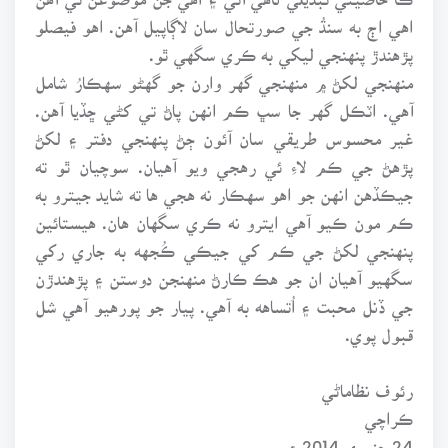
اهي اڄ به سنڌُ جي صورتحال سان لاڳاپيل آهن. اهو فيصلو
پڙهندڙ پنهنجي ليکي به ڪري سگهي ٿو.
منهنجي لکڻ ۾ منهنجي گهر وارن جو گهڻو سهڪارُ شامل
آهي. اٽڪل گهر جا سڀ ڪم انهن پاڻ تي کڻي ڇڏيا آهن.
غير محسوس طريقي سان آئون ڄڻ پنهنجي دفتر ۽ لکڻ
پڙهڻ جي ڪم لاءِ ئي رهجي ويو آهيان. سوچيان ٿو ته
جيڪڏهن انهن جو اهو سهڪار نه هجي ها ته شايد جيترو به
ڪم مون ڪيو آهي ايترو نه ڪري سگهان هان. هيستائين
پنهنجي لکڻ جي ڪم کي جيڪي ڪُجهه به جاري رکي
سگهيو آهيان ان جو هڪ ڪارڻ منهنجن دوستن ۽ پڙهندڙن
جي ڏنل محبت ۽ اُتساهه به آهي. پيار جو پورهيو آهي شل
قبول پوي.
رئوف نظاماڻي
ڪراچي
24 جنوري 2014ع