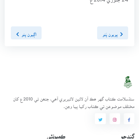
پويون پَنو
اڳيون پنو
سنڌسلامت ڪتاب گهر ھڪ آن لائين لائبريري آھي، جنھن تي 2010ع کان
مختلف موضوعن تي ڪتاب رکيا پيا وڃن.
ڳنڍجو
ڪميونٽي