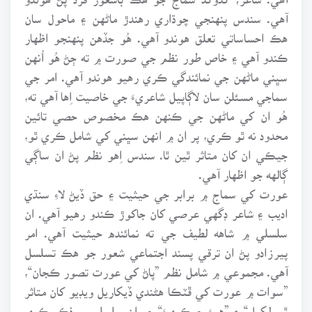
آهي. سندس پنهنجي چوڌاري رهندڙ ماڻهن ۽ ماحول سان
هڪ احساساتي تعلق هوندو آهي. هُو جڏهن پنهنجو اظهار
ڪندو آهي ۽ خاص طور نظم جي صورت ۾ ته ڄڻ هُو اُنهن
سڀني ماڻهن جي نمائندگي ڪري رهيو هوندو آهي. امر جي
سماجي مسئلن سان لاڳاپيل شاعريءَ جي خاصيت اِها آهي ته،
هُو ان کي ماڻهن جي ڪنهن هڪ مخصوص حصي تائين
محدود نه ٿو ڪري، پر ان ۾ انهن سڀني کي شامل ڪري ٿو،
جيڪي ان کان متاثر ٿين ٿا. سندس اِهو نظم پڻ ان ساڳي
ڳالهه جو اظهار آهي.
عورت کي سماج ۾ برابر جي حيثيت ۽ حق ڏيڻ لاءِ سنڌي
اديب ۽ شاعر ڊگهي عرصي کان جاکوڙ ڪندو رهيو آهي. ان
سلسلي ۾ شاهه لطيف جي ته نمائنده حيثيت آهي. امر
پيرزادو پڻ ان ترقي پسند اجتماعي شعور جو هڪ تسلسل
آهي. مجموعي ۾ شامل نظم ”پاڻ کي عورت تصور ڪجان“،
”سوات ۾ عورت کي ڦٽڪا هڻندي ڏيکاريل ويڊيو کان متاثر
ٿي لکيل“ ۽ ”هوءَ ڇوڪريءَ“ جو ان سلسلي ۾ ذڪر ڪري