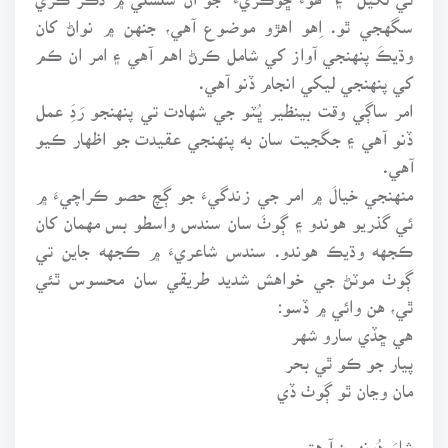
سگهجي ٿو. اِهو اهڙو موضوع آهي، جنهن ۾ نواڻ کان
وڌيڪَ پنهنجي آواز کي شامل ڪرڻ اهم آهي ۽ امر ان ڪم
کي پنهنجي ليکي انجام ڏنو آهي.
امر ساڳي وقت بينظير ڀُٽو جي شهادت تي پنهنجو رَدَِ عمل
ڏنو آهي ۽ جگجيت سان به پنهنجي عقيدت جو اظهار ڪيو
آهي.
منهنجي خيالَ ۾ امر جي زندگيءَ جو ڳچ حصو ڪراچيءَ ۾
ئي گذريو هوندو ۽ ڳوٺَ سان سندس واسطو بس مهمان کان
ڪجهه وڌيڪ هوندو. سندس شاعريءَ ۾ ڪجهه جاين تي
ڳوٺ موٽڻ جي خواهش شديد طريقي سان محسوس ٿئي
ٿي، هن وائي ۾ ڏسو:
هي ڇڏي سارو شهر
پيار جو ڪو ٿي بحر
مان وڃان ٿو ڳوٺ ڏي
شامَ دُونهون آ هتي