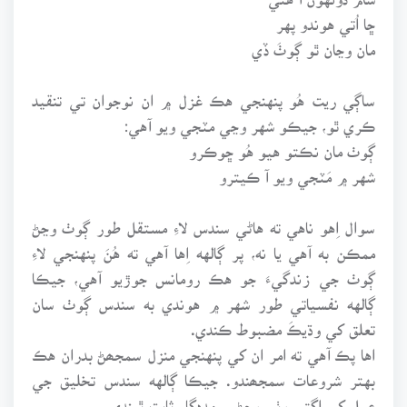
ڇا اُتي هوندو پهر
مان وڃان ٿو ڳوٺَ ڏي
ساڳي ريت هُو پنهنجي هڪ غزل ۾ ان نوجوان تي تنقيد
ڪري ٿو، جيڪو شهر وڃي مٽجي ويو آهي:
ڳوٺ مان نڪتو هيو هُو ڇوڪرو
شهر ۾ مَٽجي ويو آ ڪيترو
سوال اِهو ناهي ته هاڻي سندس لاءِ مستقل طور ڳوٺ وڃڻ
ممڪن به آهي يا نه، پر ڳالهه اِها آهي ته هُنَ پنهنجي لاءِ
ڳوٺ جي زندگيءَ جو هڪ رومانس جوڙيو آهي، جيڪا
ڳالهه نفسياتي طور شهر ۾ هوندي به سندس ڳوٺ سان
تعلق کي وڌيڪَ مضبوط ڪندي.
اها پڪ آهي ته امر ان کي پنهنجي منزل سمجھڻ بدران هڪ
بهتر شروعات سمجھندو. جيڪا ڳالهه سندس تخليق جي
عمل کي اڳتي وٺي وڃڻ ۾ مددگار ثابت ٿيندي.