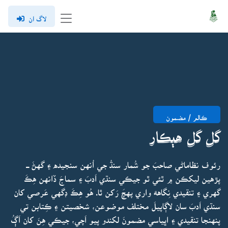
لاگ ان
ڪالم / مضمون
گل گل هٻڪار
رئوف نظاماڻي صاحبَ جو شُمار سنڌُ جي اُنهن سنجيده ۽ گهڻَ ـــ
پڙهين ليکڪن ۾ ٿئي ٿو جيڪي سنڌي اَدبَ ۽ سماجَ ڏانهن هِڪَ
گهري ۽ تنقيدي نِگاههَ واري پهچَ رَکن ٿا. هُو هِڪَ ڊگهي عَرصي کان
سنڌي اَدبَ سان لاڳاپيلَ مختلف موضوعن، شخصيتن ۽ ڪِتابن تي
پنهنجا تنقيدي ۽ اڀياسي مضمونَ لکندو پيو اَچي، جيڪي هِنَ کان اَڳُ