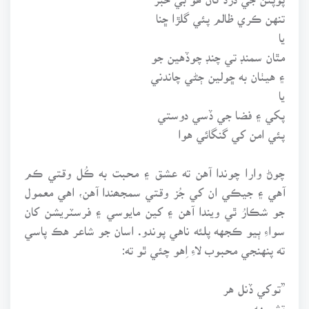
تنهن ڪري ظالم پئي گلڙا ڇنا
يا
مٿان سمنڊ تي چنڊ چوڏهين جو
۽ هيٺان به ڇولين ڄڻي چاندني
يا
پکي ۽ فضا جي ڏسي دوستي
پئي امن کي گنگائي هوا
چوڻ وارا چوندا آهن ته عشق ۽ محبت به ڪُل وقتي ڪم
آهي ۽ جيڪي ان کي جُز وقتي سمجھندا آهن، اهي معمول
جو شڪارُ ٿي ويندا آهن ۽ کين مايوسي ۽ فرسٽريشن کان
سواءِ ٻيو ڪجهه پلئه ناهي پوندو. اسان جو شاعر هڪ پاسي
ته پنهنجي محبوب لاءِ اِهو چئي ٿو ته:
”توکي ڏنل هر
تشبيهه