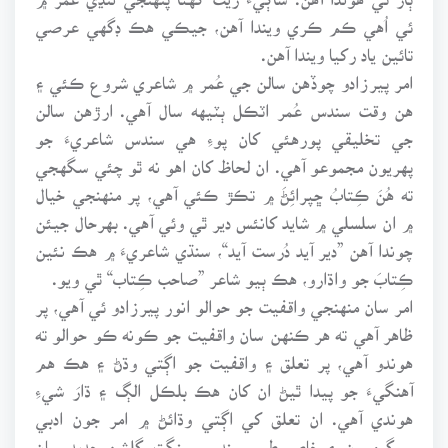
ئي اُهي ڪم ڪري ويندا آهن، جيڪي هڪ ڊگهي عرصي
تائين ياد رکيا ويندا آهن.
امر پيرزادو چوڏهن سالن جي عُمر ۾ شاعري شروع ڪئي ۽
هن وقت سندس عُمر اٽڪل ٻٽيهه سال آهي. ارڙهن سالن
جي تخليقي پورهئي کان پوءِ هي سندس شاعريءَ جو
پهريون مجموعو آهي. ان لحاظ کان اهو نه ٿو چئي سگهجي
ته هُنَ ڪِتابُ ڇپرائِڻَ ۾ تڪڙ ڪئي آهي، پر منهنجي خيال
۾ ان سلسلي ۾ شايد کانئس دير ٿي وئي آهي. بهرحال جيئن
چوندا آهن ”دير آيد دُرست آيد“، سنڌي شاعريءَ ۾ هڪ نئين
ڪِتابَ جو واڌارو، هڪ ٻيو شاعر ”صاحب ڪِتاب“ ٿي ويو.
امر سان منهنجي واقفيت جو حوالو انور پيرزادو ئي آهي، پر
ظاهر آهي ته هر ڪنهن سان واقفيت جو ڪونه ڪو حوالو ته
هوندو آهي، پر تعلق ۽ واقفيت جو اڳتي وڌڻ ۽ هڪ هم
آهنگيءَ جو پيدا ٿيڻ ان کان هڪ بلڪل الڳ ۽ ڌارَ شيءِ
هوندي آهي. ان تعلق کي اڳتي وڌائڻ ۾ امر جون ادبي
سرگرميون ۽ خاص طور سندس سنگت گلشن حديد سان