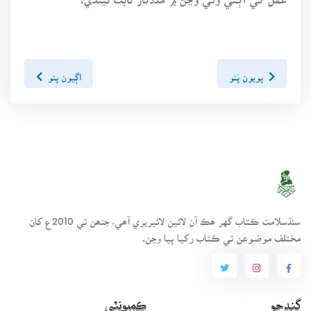
پويون پَنو
اڳيون پنو
سنڌسلامت ڪتاب گهر ھڪ آن لائين لائبريري آھي، جنھن تي 2010ع کان
مختلف موضوعن تي ڪتاب رکيا پيا وڃن.
ڳنڍجو
ڪميونٽي