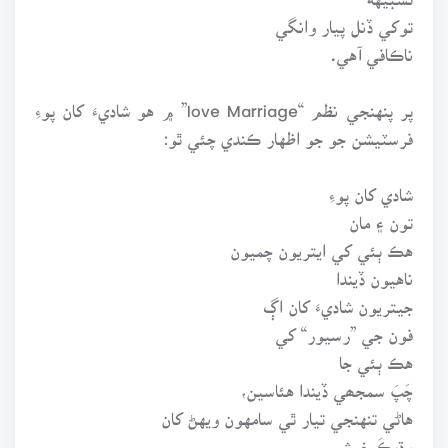
توکي ڏنل پيار وانگي
ناڪافي آهي.
پر پنهنجي نظم “love Marriage” ۾ هو شاديءَ کان پوءِ
فرسٽيشن جو جو اظهار ڪندي چئي ٿو:
شادي کان پوءِ
تون ۽ مان
هڪ ٻئي کي ايتريون چميون
ناهيون ڏيندا
جيتريون شاديءَ کان اڳ
فون جي ”رسيور“ کي
هڪ ٻئي جا
چَپَ سمجھي ڏيندا هئاسين،
هاڻي تنهنجي تيار ٿي سامهون ويهڻ کان
وڌيڪَ خوشي