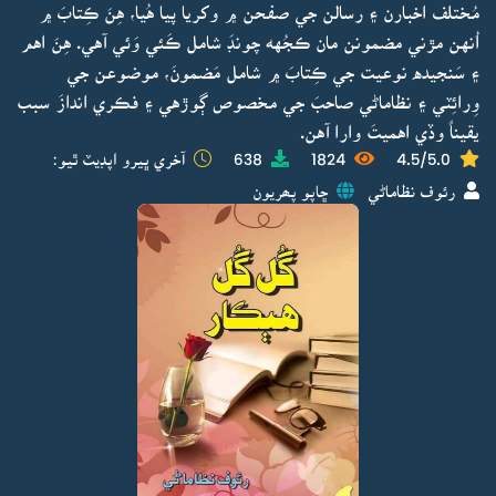
مُختلف اخبارن ۽ رسالن جي صفحن ۾ وکريا پيا هُيا، هِنَ ڪِتابَ ۾
اُنهن مڙني مضمونن مان ڪجُهه چونڊَ شامل ڪَئي وَئي آهي. هِنَ اهم
۽ سَنجيده نوعيت جي ڪِتابَ ۾ شامل مَضمونَ، موضوعن جي
وِرائِٽي ۽ نظاماڻي صاحبَ جي مخصوص ڳوڙهي ۽ فڪري اندازَ سبب
يقيناً وڏي اهميتَ وارا آهن.
4.5/5.0
1824
638
آخري ڀيرو اپڊيٽ ٿيو:
رئوف نظاماڻي
ڇاپو پھريون