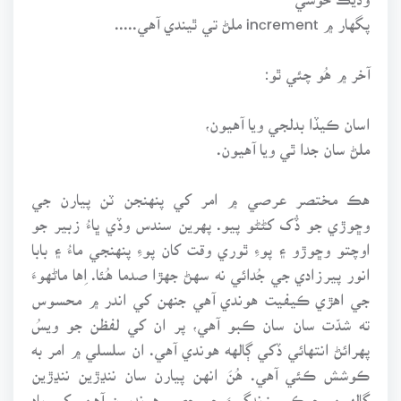
پگهار ۾ increment ملڻ تي ٿيندي آهي.....
آخر ۾ هُو چئي ٿو:
اسان ڪيڏا بدلجي ويا آهيون،
ملڻ سان جدا ٿي ويا آهيون.
هڪ مختصر عرصي ۾ امر کي پنهنجن ٽن پيارن جي
وڇوڙي جو ڏُک کڻڻو پيو. پهرين سندس وڏي ڀاءُ زبير جو
اوچتو وڇوڙو ۽ پوءِ ٿوري وقت کان پوءِ پنهنجي ماءُ ۽ بابا
انور پيرزادي جي جُدائي نه سهڻ جهڙا صدما هُئا. اِها ماڻهوءَ
جي اهڙي ڪيفيت هوندي آهي جنهن کي اندر ۾ محسوس
ته شدّت سان سان ڪبو آهي، پر ان کي لفظن جو ويسُ
پهرائڻ انتهائي ڏکي ڳالهه هوندي آهي. ان سلسلي ۾ امر به
ڪوشش ڪئي آهي. هُنَ انهن پيارن سان ننڍڙين ننڍڙين
ڳالهين، جيڪي زندگيءَ جو حصو هونديون آهن، کي ياد