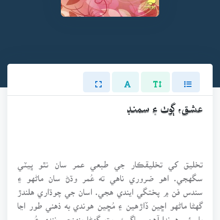
عشق، ڳوٺ ۽ سمنڊ
تخليق کي تخليقڪار جي طبعي عمر سان نٿو ڀيٽي
سگهجي. اهو ضروري ناهي ته عُمر وڌڻ سان ماڻهو ۽
سندس فن ۾ پختگي ايندي هجي. اسان جي چوڌاري هلندڙ
گهڻا ماڻهو اڇين ڏاڙهين ۽ مُڇين هوندي به ذهني طور اڃا
ٻار ئي هوندا آهن. ساڳيءَ ريت گهڻا پنهنجي ننڍي عُمر ۾