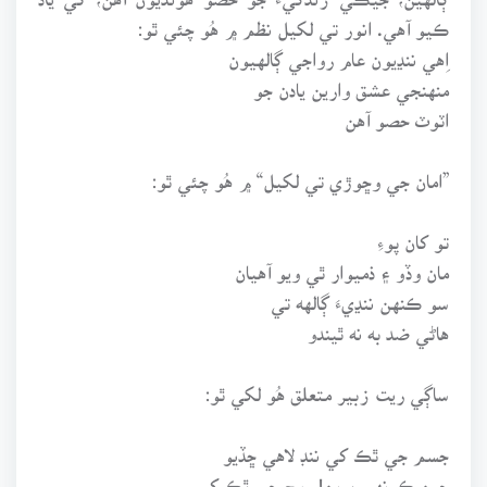
ڪيو آهي. انور تي لکيل نظم ۾ هُو چئي ٿو:
اِهي ننڍيون عام رواجي ڳالهيون
منهنجي عشق وارين يادن جو
اٽوٽ حصو آهن
”امان جي وڇوڙي تي لکيل“ ۾ هُو چئي ٿو:
تو کان پوءِ
مان وڏو ۽ ذميوار ٿي ويو آهيان
سو ڪنهن ننڍيءَ ڳالهه تي
هاڻي ضد به نه ٿيندو
ساڳي ريت زبير متعلق هُو لکي ٿو:
جسم جي ٿڪ کي ننڊ لاهي ڇڏيو
چين ڪونهي پرين! روح جي ٿڪ کي