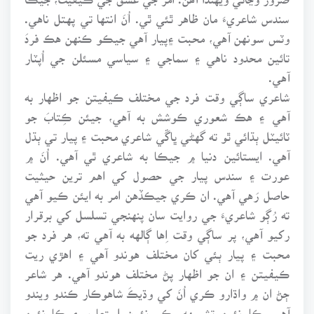
سندس شاعريءَ مان ظاهر ٿئي ٿي. اُنَ انتها تي پهتل ناهي.
وٽس سونهن آهي، محبت ۽پيار آهي جيڪو ڪنهن هڪ فردَ
تائين محدود ناهي ۽ سماجي ۽ سياسي مسئلن جي اُپٽار
آهي.
شاعري ساڳي وقت فرد جي مختلف ڪيفيتن جو اظهار به
آهي ۽ هڪ شعوري ڪوشش به آهي، جيئن ڪِتابَ جو
ٽائيٽل ٻڌائي ٿو ته گهڻي ڀاڱي شاعري محبت ۽ پيار تي ٻڌل
آهي. ايستائين دنيا ۾ جيڪا به شاعري ٿي آهي. اُنَ ۾
عورت ۽ سندس پيار جي حصول کي اهم ترين حيثيت
حاصل رَهي آهي. ان ڪري جيڪڏهن امر به ايئن ڪيو آهي
ته رُڳو شاعريءَ جي روايت سان پنهنجي تسلسل کي برقرار
رکيو آهي، پر ساڳي وقت اِها ڳالهه به آهي ته، هر فرد جو
محبت ۽ پيار ٻئي کان مختلف هوندو آهي ۽ اهڙي ريت
ڪيفيتن ۽ ان جو اظهار پڻ مختلف هوندو آهي. هر شاعر
ڄڻ ان ۾ واڌارو ڪري اُنَ کي وڌيڪَ شاهوڪار ڪندو ويندو
آهي. ڪا نئين تشبيهه، ڪو نئون استعارو ۽ ڪا نئين