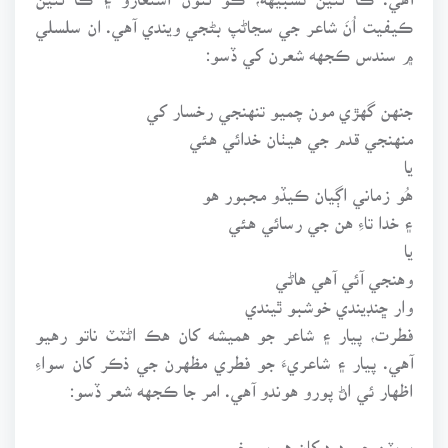
ڪيفيت اُنَ شاعر جي سڃاڻپ بڻجي ويندي آهي. ان سلسلي
۾ سندس ڪجهه شعرن کي ڏسو:
جنهن گهڙي مون چميو تنهنجي رخسار کي
منهنجي قدم جي هيٺان خدائي هئي
يا
هُو زماني اڳيان ڪيڏو مجبور هو
۽ خدا تاءِ هن جي رسائي هئي
يا
وهنجي آئي آهي هاڻي
وار ڇنڊيندي خوشبو ٿيندي
فطرت، پيار ۽ شاعر جو هميشه کان هڪ اڻٽٽ ناتو رهيو
آهي. پيار ۽ شاعريءَ جو فطري مظهرن جي ذڪر کان سواءِ
اظهار ئي اڻ پورو هوندو آهي. امر جا ڪجهه شعر ڏسو:
پوپٽن جي درد کان هو بي خبر