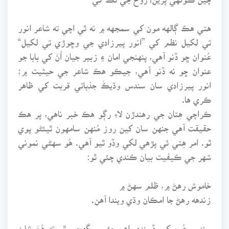
هتي هڪ ڳالهه مون کي سمجهه ۾ نه ٿي اچي ته شاعر انور
تي لکيل نظم کي ”انور پيرزادي جي وڇوڙي تي لکيل“
عُنوان ڇو ڏنو آهي، پنهنجي امان ۽ زبير جيان اُنَ کي بابا جو
عنوان ڇو نه ڏنو آهي، جيڪو هڪ شاعر جي حيثيت ۾؛
انور پيرزادي سان سندس وڌيڪَ جذباتي قربت کي ظاهر
ڪري ها.
ڪراچي هِتان جي رهندڙن لاءِ رڳو هڪ خبر ناهي، پر هڪ
حقيقت آهي جنهن سان کين روز مُنهن سامهون ٿيئڻو پوي
ٿو. امر هِتي ئي پڙهي لکي وڏو ٿيو آهي. هُو سهڻي نموني
شهر جي ڪيفيت بيان ڪندي چئي ٿو:
خاموش رهڻ ۾، ظلم سهڻ ۾
زندهه رهڻ جا امڪان وڌي ويندا آهن.
سندس عُمر کي ڏسندي اِهو چئي سگهجي ٿو ته هُنَ شايد