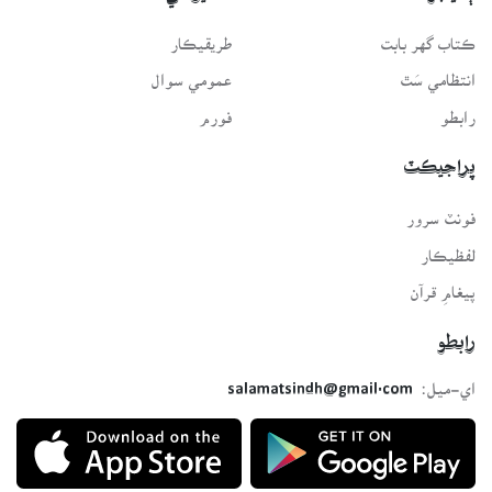
ڪتاب گهر بابت
طريقيڪار
انتظامي سَٿ
عمومي سوال
رابطو
فورم
پراجيڪٽ
فونٽ سرور
لفظيڪار
پيغامِ قرآن
رابطو
اي-ميل:
salamatsindh@gmail.com