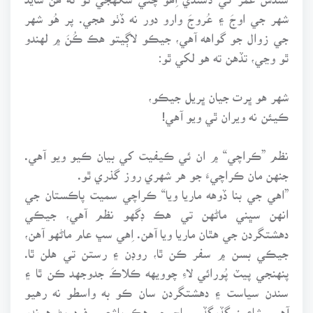
شهر جي اوجَ ۽ عُروجَ وارو دور نه ڏٺو هجي. پر هُو شهر
جي زوال جو گواهه آهي، جيڪو لاڳيتو هڪ ڪُنَ ۾ لهندو
ٿو وڃي، تڏهن ته هو لکي ٿو:
شهر هو ڀرت جيان ڀريل جيڪو،
ڪيئن نه ويران ٿي ويو آهي!
نظم ”ڪراچي“ ۾ ان ئي ڪيفيت کي بيان ڪيو ويو آهي.
جنهن مان ڪراچيءَ جو هر شهري روز گذري ٿو.
”اهي جي بنا ڏوهه ماريا ويا“ ڪراچي سميت پاڪستان جي
انهن سڀني ماڻهن تي هڪ ڊگهو نظم آهي، جيڪي
دهشتگردن جي هٿان ماريا ويا آهن. اِهي سڀ عام ماڻهو آهن،
جيڪي بسن ۾ سفر ڪن ٿا، روڊن ۽ رستن تي هلن ٿا.
پنهنجي پيٽ پُورائي لاءِ چوويهه ڪلاڪَ جدوجهد ڪن ٿا ۽
سندن سياست ۽ دهشتگردن سان ڪو به واسطو نه رهيو
آهي. شاعر؛ گڏوگڏ سماج جو هڪ باشعور فرد پڻ هوندو