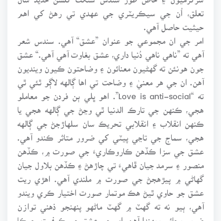
تعلق، اُن جي سيڪريٽري جي عهدي تي رهڻ کي اهم
حيثيت حاصل آهي.
امر جي ان مجموعي جو عنوان ”عشق“ آهي. سندس شعر
آهي ته ”ناهي ناهي دُنيا داري، عشق بغاوت آهي آهي.“ عشق
جون هونئن ته گهڻيون معنائون ۽ وضاحتون ڪيون وينديون
آهن. ان جي هر معنيٰ ۽ وضاحت تي اها ڳالهه لاڳو ٿئي ٿي
ته “Love is anti-social”. اهو ڀلي ٻن فردن جو معاملو
هجي، ڪنهن جي تارڪ الدنيا ٿي وڃڻ جي ڳالهه هجي يا
ڪنهن انقلاب ۽ انقلابي تحريڪ سان سلهاڙجڻ جي ڳالهه
هجي، سماج جي تاڃي پيٽي کي ضرور متاثر ڪندو آهي.
عشق جي سزا ڪڏهن ڪاروڪاريءَ جي صورت ۾، ڪڏهن
منصور ۽ سرمد جيان ڦاهيءَ تي چاڙهڻ ۽ ڪڏهن بلاول جيان
گهاڻي ۾ پيڙهجڻ جي صورت ۾ ملندي آهي. اهڙي ريت
عشق جو حاوي ٿيڻ هڪ موتمار صورت اختيار ڪري ويندو
آهي، ٻيو نه ته گهٽ ۾ گهٽ ماڻهو پنهنجو ذهني توازن
ضرور وڃائي ويهندا آهن. امر جي عشق جي ڪيفيت، جيڪا