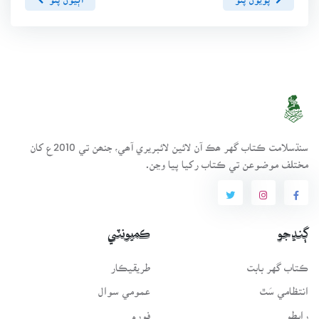
سنڌسلامت ڪتاب گهر ھڪ آن لائين لائبريري آھي، جنھن تي 2010ع کان
مختلف موضوعن تي ڪتاب رکيا پيا وڃن.
ڳنڍجو
ڪميونٽي
ڪتاب گهر بابت
طريقيڪار
انتظامي سَٿ
عمومي سوال
رابطو
فورم