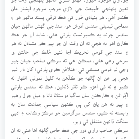
تعين پنهنجي طبيعت جي لاڙي موجب موجود آپشنز مان
ڪندو آهي. هو بنيادي طور تي هڪ ترقي پسند ماڻهو هو ۽
سماجي تبديلي سندس آدرش هو، سنڌ جي گهڻن ماڻهن جيان
سندس چونڊ به ڪميونسٽ پارٽي هئي. شايد ان جو هڪ
ڪارڻ اهو به هجي ته ان وقت ان جو ٻيو ڪو متبادل نه هو
۽ سنڌ جي قومي تحريڪ اڃا نئين مُلڪ جي حالتن ۾
سرجي رهي هئي. ممڪن آهي ته سرڪي صاحب جيئن چيو
وڃي ٿو قومي مسئلي تي اختلافن ڪري پارٽيءَ کان ڌار ٿيو
هجي پر هن ان ڳالهه جو ڪڏهن به کليل نموني اظهار نه
ڪيو ۽ نه ئي اهڙو ڪو تاثر ڏنائين. هڪ ته سندس پارٽي
اڳواڻن ۽ ڪارڪنن سان ساڳيا دوستاڻا ناتا ۽ ميل جول رهيو
۽ ٻيو ته هن پاڻ کي ٻي ڪنهن سياسي جماعت سان به
وابسته نه ڪيو، سندس سرگرمين جو مرڪز وڪالت ۽ ادبي
سنگت ڏانهن منتقل ٿي ويو.
سرڪي صاحب واري دور جي هڪ خاص ڳالهه اها هئي ته ان
وقت قومي تحريڪ وڌي ويجھي ۽ شڪل وٺي رهي هئي.