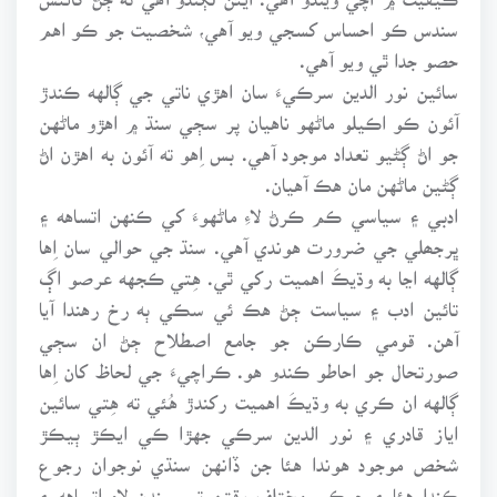
سندس ڪو احساس کسجي ويو آهي، شخصيت جو ڪو اهم
حصو جدا ٿي ويو آهي.
سائين نور الدين سرڪيءَ سان اهڙي ناتي جي ڳالهه ڪندڙ
آئون ڪو اڪيلو ماڻهو ناهيان پر سڄي سنڌ ۾ اهڙو ماڻهن
جو اڻ ڳڻيو تعداد موجود آهي. بس اِهو ته آئون به اهڙن اڻ
ڳڻين ماڻهن مان هڪ آهيان.
ادبي ۽ سياسي ڪم ڪرڻ لاءِ ماڻهوءَ کي ڪنهن اتساهه ۽
ڀرجھلي جي ضرورت هوندي آهي. سنڌ جي حوالي سان اِها
ڳالهه اڃا به وڌيڪَ اهميت رکي ٿي. هِتي ڪجهه عرصو اڳ
تائين ادب ۽ سياست ڄڻ هڪ ئي سڪي ٻه رخ رهندا آيا
آهن. قومي ڪارڪن جو جامع اصطلاح ڄڻ ان سڄي
صورتحال جو احاطو ڪندو هو. ڪراچيءَ جي لحاظ کان اِها
ڳالهه ان ڪري به وڌيڪَ اهميت رکندڙ هُئي ته هِتي سائين
اياز قادري ۽ نور الدين سرڪي جهڙا ڪي ايڪڙ ٻيڪڙ
شخص موجود هوندا هئا جن ڏانهن سنڌي نوجوان رجوع
ڪندا هئا ۽ جيڪي مختلف وقتن تي سندن لاءِ اتساهه ۽