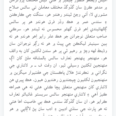
۾ مدعو ڪرڻ سان گڏوگڏ مختلف معاملن تي ساڻس صلاح
مشوري لاءِ اُتي وڃڻ ٿيندو رهندو هو، سنگت جي ڪارڪنن
۽ سندس عمر ۾ هڪ وڏو فرق هوندو هو پر ساڻس
ڳالهائيندي اِهو فرق گهڻو محسوس نه ٿيندو هو، سرڪي
صاحب متعلق نوجوانن جو هڪ عام رايو اِهو هوندو هو ته
ٻين سينيئر ليکڪن جي ڀيٽَ ۾ هو نه رڳو نوجوانن سان
وڌيڪَ لهه وچڙ ۾ رهيو ٿي پر هو سندن لکڻين کان به واقف
هو. منهنجو پنهنجو تعارف ساڻس بالمشافه ملڻ کان اڳ
منهنجين لکڻين وسيلي ٿيو، ان وقت ف ـــ م لاشاري جي
نگراني ۾ نڪرندڙ هلال پاڪستان جي هفتيوار ميگزين ۾
منهنجيون لکڻيون ڇپجنديون رهنديون هيون. هڪ ڀيري هن
لاشاري کان منهنجي متعلق پڇا ڪئي هئي ته هي همراهه
ڪيرُ آهي ۽ لاشاري منهنجو ساڻس سربستو غائباڻو تعارف
ڪرايو هو، ان سان گڏوگڏ سندس هڪ ٻي خاصيت اها هئي
ته هو ڀارت جي سنڌي اديبن ۽ ادب سان پڻ لاڳاپي ۾ هو
جيڪو سندس آخري وقت تائين رهندو آيو.