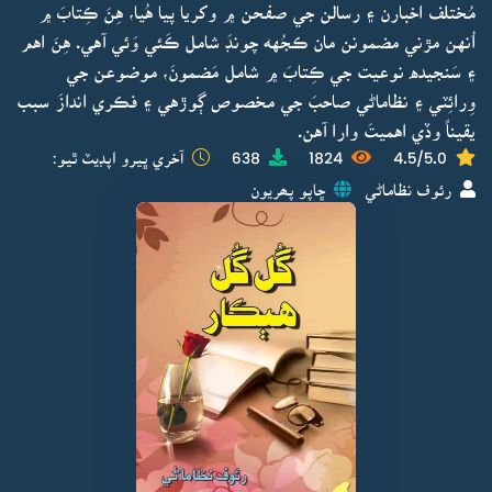
مُختلف اخبارن ۽ رسالن جي صفحن ۾ وکريا پيا هُيا، هِنَ ڪِتابَ ۾
اُنهن مڙني مضمونن مان ڪجُهه چونڊَ شامل ڪَئي وَئي آهي. هِنَ اهم
۽ سَنجيده نوعيت جي ڪِتابَ ۾ شامل مَضمونَ، موضوعن جي
وِرائِٽي ۽ نظاماڻي صاحبَ جي مخصوص ڳوڙهي ۽ فڪري اندازَ سبب
يقيناً وڏي اهميتَ وارا آهن.
4.5/5.0
1824
638
آخري ڀيرو اپڊيٽ ٿيو:
رئوف نظاماڻي
ڇاپو پھريون