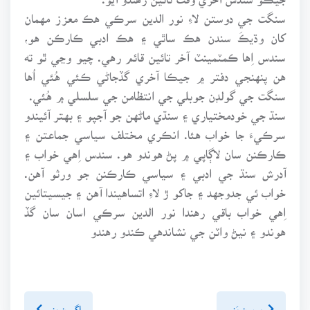
سنگت جي دوستن لاءِ نور الدين سرڪي هڪ معزز مهمان
کان وڌيڪَ سندن هڪ ساٿي ۽ هڪ ادبي ڪارڪن هو،
سندس اِها ڪمٽمينٽ آخر تائين قائم رهي. چيو وڃي ٿو ته
هن پنهنجي دفتر ۾ جيڪا آخري گڏجاڻي ڪئي هُئي اُها
سنگت جي گولڊن جوبلي جي انتظامن جي سلسلي ۾ هُئي.
سنڌ جي خودمختياري ۽ سنڌي ماڻهن جو آجپو ۽ بهتر آئيندو
سرڪيءَ جا خواب هئا. انڪري مختلف سياسي جماعتن ۽
ڪارڪنن سان لاڳاپي ۾ پڻ هوندو هو. سندس اِهي خواب ۽
آدرش سنڌ جي ادبي ۽ سياسي ڪارڪنن جو ورثو آهن.
خواب ئي جدوجهد ۽ جاکو ڙ لاءِ اتساهيندا آهن ۽ جيسيتائين
اِهي خواب باقي رهندا نور الدين سرڪي اسان سان گڏ
هوندو ۽ نيڻ واٽن جي نشاندهي ڪندو رهندو
پويون پَنو
اڳيون پنو