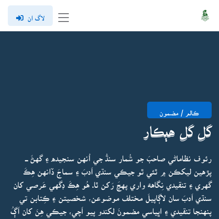
لاگ ان
ڪالم / مضمون
گل گل هٻڪار
رئوف نظاماڻي صاحبَ جو شُمار سنڌُ جي اُنهن سنجيده ۽ گهڻَ ـــ
پڙهين ليکڪن ۾ ٿئي ٿو جيڪي سنڌي اَدبَ ۽ سماجَ ڏانهن هِڪَ
گهري ۽ تنقيدي نِگاههَ واري پهچَ رَکن ٿا. هُو هِڪَ ڊگهي عَرصي کان
سنڌي اَدبَ سان لاڳاپيلَ مختلف موضوعن، شخصيتن ۽ ڪِتابن تي
پنهنجا تنقيدي ۽ اڀياسي مضمونَ لکندو پيو اَچي، جيڪي هِنَ کان اَڳُ