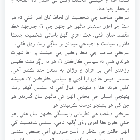
ڀرجھلو بڻبا هئا.
سرڪي صاحب جي شخصيت ان لحاظ کان اهم هُئي ته هو
سنڌ جو اهڙو سينيئر ماڻهو هو جنهن جي لاءِ جدوجهد هڪ
مقصد جيان هُئي. هڪ اهڙي گهڻ پاسائي شخصيت جيڪا
قانون، سياست ۽ ادب جي ميدانن ۾ ساڳي ريت رُڌل هُئي.
سرڪي صاحب جي هڪ وڪيل جي حيثيت ۾ اها شهرت
هوندي هئي ته سياسي ڪارڪنن لاءِ هو نه رڳو مفت ڪيس
وڙهندو آهي پر هڙان ۽ وڙان به سندن مدد ڪندو آهي.
سندس آفيس جا دروازا ادبي ۽ سياسي ڪارڪنن لاءِ هميشه
کليل هوندا هئا ۽ منهنجو خيال آهي ته سندس گهڻو وقت
پنهنجي اسيلن جي بجائي انهن ئي ماڻهن سان گذرندو هو
جن کي هو پنهنجو دوست ڪوٺيندو هو.
سرڪي صاحب جي نظرياتي وابستگي ڪنهن سان هئي اِهو
طئي ڪرڻ ڪا اهڙي وڏي ڳالهه ناهي. سندس شخصيت کي
انهن حالتن جي تناظر ۾ ڏسڻ ضروري آهي جيڪي سندس
چوڌاري موجود هيون. گهڻو ڪري ماڻهو پنهنجي واٽ جو