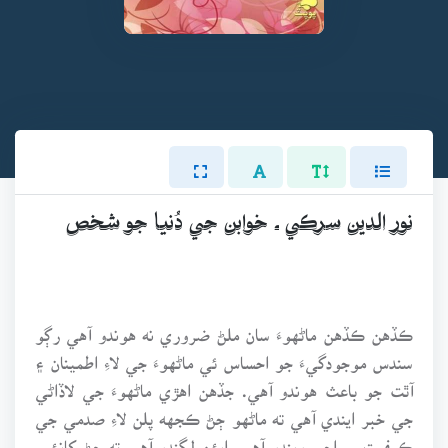
نور الدين سرڪي ـ خوابن جي دُنيا جو شخص
ڪڏهن ڪڏهن ماڻهوءَ سان ملڻ ضروري نه هوندو آهي رڳو
سندس موجودگيءَ جو احساس ئي ماڻهوءَ جي لاءِ اطمينان ۽
آٿت جو باعث هوندو آهي. جڏهن اهڙي ماڻهوءَ جي لاڏاڻي
جي خبر ايندي آهي ته ماڻهو ڄڻ ڪجهه پلن لاءِ صدمي جي
ڪيفيت ۾ اچي ويندو آهي. ايئن لڳندو آهي ته ڄڻ کانئس