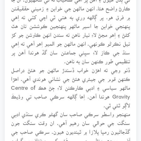
ڪارڻ واضح هئا. انهن ماڻهن جي خوابن ۽ زميني حققيقتن
۾ فرق هو، پر ڳالهه وري به هتي ٿي اچي کٽي ته اِهي
پنهنجي خوابن جا اسير ماڻهو پنهنجين ڪوششن تان هٿ
کڻڻ ۽ اِهو مڃڻ لاءِ تيار ناهن ته سندن انهن ڪاوشن جو کڙ
تيل نڪرڻو ڪونهي. انهن ماڻهن جو الميو اِهو آهي ته اِهي
سنڌ جي ڪاز لاءِ سڀني جماعتن سان گڏ هوندا آهن پر
تنظيمي طور ڪنهن سان به ناهن.
ڏٺو وڃي ته اهڙن خواب ڏسندڙ ماڻهن جو هئڻ دراصل
ڪنهن قوم جي جيئري هئڻ جي نشاني هوندي آهي. اهڙا
ماڻهو سياسي ۽ ادبي ڪارڪنن لاءِ ڄڻ هڪ Centre of
Gravity هوندا آهن. اِها ڳالهه سرڪي صاحب تي وڌيڪَ
لاڳو ٿئي ٿي.
منهنجو واسطو سرڪي صاحب سان گهڻو ڪري سنڌي ادبي
سنگت جي حوالي سان رهيو آهي. ان وقت سنگت جون
گڏجاڻيون رمپا پلازا ۾ ٿينديون هيون. سرڪي صاحب جي
آفيس ويجھو منظور چيمبر ۾ هُئي کيس مختلف پروگرامن