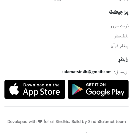
پراجيڪٽ
فونٽ سرور
لفظيڪار
پيغامِ قرآن
رابطو
اي-ميل:
salamatsindh@gmail.com
Developed with ❤️ for all Sindhis. Build by
SindhSalamat
team
Privacy policy
Terms of use