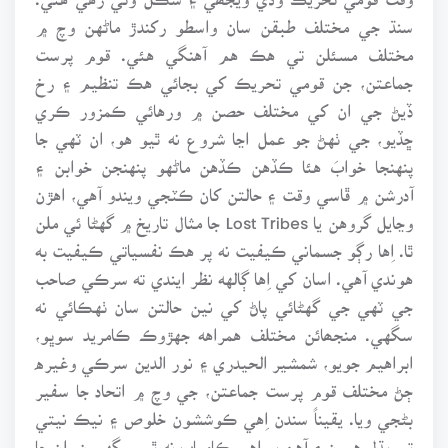
سنڌ جي مختلف طبقن سان واسطو رکندڙ ماڻهن وچ ۾
مختلف مسئلن تي هڪ هم آهنگي هئي. قوم پرست
جماعتن، جن قومي تحريڪ کي بجائي هڪ تنظيم ۽ رخ
ڏيڻ جي ان کي مختلف حصن ۾ ورهائي ڪمزور ڪري
ڇڏيو، جي ٺهڻ جو عمل اڃا شروع نه ٿيو هو، ان ٽهي جا
پنهنجا خوابَ هئا ڪڏهن ڪڏهن ماڻهو پنهنجن خوابن ۽
آدرشن ۾ ڦاسي وقت ۽ حالتن کان ڪٽجي ويندو آهي، اهڙن
وڃايل گروهن يا Lost Tribes جا مثال تاريخ ۾ گهڻا ئي ملن
ٿا. اِها رڳو جسماني ڪيفيت نه پر هڪ نفسياتي ڪيفيت به
هوندي آهي. اسان کي اِها ڳالهه نظر ايندي ته سرڪي صاحب
جي ٽهي جي گهڻائي پاڻ کي نين حالتن سان ٺهڪائي نه
سگهي. منجھائن مختلف همراهه جهڙوڪ ڪامريد سوڀو،
ابراهيم جويو، شمشير الحيدري ۽ نور الدين سرڪي وغيره
ڄڻ مختلف قوم پرست جماعتن، جي وچ ۾ اتحاد جا سفير
بڻجي ويا. يقيناً سندن اِهي ڪوششون خلوص ۽ نيڪ نيتي
تي ٻڌل هيون ۽ آهن پر اهي ڪامياب نه ٿي سگهيون. ان جا