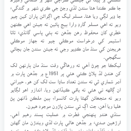
جا ڪم ڪندا هئا سندن لڏي وڃڻ جي ڪري شهر ۾ گندگيءَ
جا ڍير لڳي ويا هئا. مسلم ليگ جي اڳواڻن پاران کين چيو
ويو ته اهي مسلم گارڊ وارا بيج پائين ته جيئن اهي ڪنهن
خطري کان محفوظ رهن جڏهن ته ٻئي پاسي گانڌيءَ ٽاٽا
اسٽيمر کي درخواست موڪلي چيو ته جهاز موڪلي
هريجنن کي سنڌ مان ڪڍيو وڃي ته جيئن سندن جان بچائي
سگهجي.
ليکڪا جو چوڻ آهي ته ورهاڱي وقت سنڌ مان ٻارنهن لک
کن هندن لڏ پلاڻ ڪئي هئي پر 1951ع ۾ جڏهن ڀارت ۾
آدم شماري ٿي ته سندن تعداد ساڍا ست لک کن هو. حيراني
ان ڳالهه تي هئي ته باقي ڪيڏانهن ويا. اندازو اهو لڳايو
ويو ته منجھائن گهڻا ڀارت کانسواءِ ٻين ملڪن ڏانهن پڻ
هليا ويا آهن، جت اڳ ئي سندن پاڙون موجود هيون.
سنڌي هندو پنهنجي فطرت ۾ عمليت پسند رهيو آهي.
ارڙهين صديءَ ۾ جڏهن هاڻي ڀارت لڏي ويندڙن مان گهڻن
جي ابن ڏاڏن ملتان مان سنڌ ڏانهن لڏ پلاڻ ڪئي هئي ته به