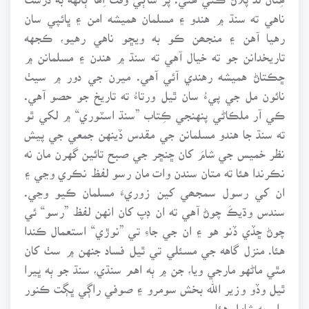
ناهي ته سنڌ ۾ هندو ۽ مسلمان هميشه امن ۽ ڀائپي سان
رهيا آهن ۽ منجھن ڪو به ويڇو ناهي رهيو، ڪجهه
تاريخدانن جو ته خيال آهي ته سنڌ ۾ هندن ۽ مسلمانن ۾
ڇڪتاڻ هميشه رهندي آئي آهي. ميرن جي دور ۾ سيٺ
نائون مل جي پيءُ سان ٿيل ورتاءُ ته تاريخ جو حصو آهي.
ڪي آر ملڪاڻي پنهنجي ڪِتاب ”سنڌ اسٽوري“ ۾ لکي ٿو
ته سنڌ جا هندو مسلمانن جي مقدس ڏينهن جمعي جي پيش
نظر خميس جي شامَ کان ڇنڇر جي صبح تائين گهرن مان نه
نڪرندا هئا ته متان سندن وات مان رسو لفظ نڪري وڃي ۽
ان کي رسول سمجھي کين زوريءَ مسلمان ڪيو وڃي.
سندس وڌيڪَ چوڻ آهي ته ان ڊپ کان انهن لفظ ”رسو“ ئي
چوڻ ڇڏي ڏنو هو ۽ ان جي جاءِ تي ”نوڙي“ استعمال ڪندا
هئا. منزل گاهه جي مسئلي تي ٿيل فساد جنهن ۾ سٺ کان
مٿي ماڻهو مارجي ويا، جن ۾ ٻه اهم سنڌي، سنڌ جو ٻه ڀيرا
ٿيل وڏو وزير الله بخش سومرو ۽ صوفي راڳي ڀڳت ڪنور
رام به شامل هئا.