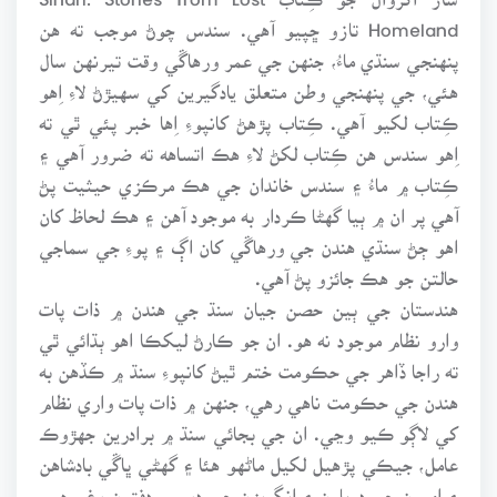
Homeland تازو ڇپيو آهي. سندس چوڻ موجب ته هن
پنهنجي سنڌي ماءُ، جنهن جي عمر ورهاڱي وقت تيرنهن سال
هئي، جي پنهنجي وطن متعلق يادگيرين کي سهيڙڻ لاءِ اِهو
ڪِتاب لکيو آهي. ڪِتاب پڙهڻ کانپوءِ اِها خبر پئي ٿي ته
اِهو سندس هن ڪِتاب لکڻ لاءِ هڪ اتساهه ته ضرور آهي ۽
ڪِتاب ۾ ماءُ ۽ سندس خاندان جي هڪ مرڪزي حيثيت پڻ
آهي پر ان ۾ ٻيا گهڻا ڪردار به موجود آهن ۽ هڪ لحاظ کان
اهو ڄڻ سنڌي هندن جي ورهاڱي کان اڳ ۽ پوءِ جي سماجي
حالتن جو هڪ جائزو پڻ آهي.
هندستان جي ٻين حصن جيان سنڌ جي هندن ۾ ذات پات
وارو نظام موجود نه هو. ان جو ڪارڻ ليکڪا اهو ٻڌائي ٿي
ته راجا ڏاهر جي حڪومت ختم ٿيڻ کانپوءِ سنڌ ۾ ڪڏهن به
هندن جي حڪومت ناهي رهي، جنهن ۾ ذات پات واري نظام
کي لاڳو ڪيو وڃي. ان جي بجائي سنڌ ۾ برادرين جهڙوڪ
عامل، جيڪي پڙهيل لکيل ماڻهو هئا ۽ گهڻي ڀاڱي بادشاهن
۽ اميرن جي درٻارن ۽ انگريزن جي دور ۾ دفترن وغيره ۾