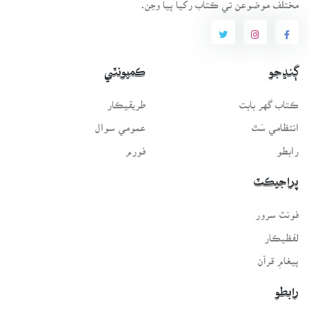
مختلف موضوعن تي ڪتاب رکيا پيا وڃن.
ڳنڍجو
ڪميونٽي
ڪتاب گهر بابت
طريقيڪار
انتظامي سَٿ
عمومي سوال
رابطو
فورم
پراجيڪٽ
فونٽ سرور
لفظيڪار
پيغامِ قرآن
رابطو