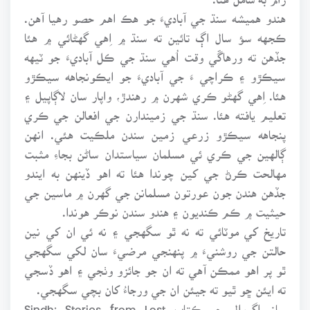
هندو هميشه سنڌ جي آباديءَ جو هڪ اهم حصو رهيا آهن.
ڪجهه سؤ سال اڳ تائين ته سنڌ ۾ اِهي گهڻائي ۾ هئا
جڏهن ته ورهاڱي وقت اُهي سنڌ جي ڪل آباديءَ جو ٽيهه
سيڪڙو ۽ ڪراچي ءَ جي آباديءَ جو ايڪونجاهه سيڪڙو
هئا. اِهي گهڻو ڪري شهرن ۾ رهندڙ، واپار سان لاڳاپيل ۽
تعليم يافته هئا. سنڌ جي زميندارن جي افعالن جي ڪري
پنجاهه سيڪڙو زرعي زمين سندن ملڪيت هئي. انهن
ڳالهين جي ڪري ئي مسلمان سياستدان ساڻن بجاءِ مثبت
مهالحت ڪرڻ جي کين چوندا هئا ته اهو ڏينهن به ايندو
جڏهن هندن جون عورتون مسلمانن جي گهرن ۾ ماسين جي
حيثيت ۾ ڪم ڪنديون ۽ هندو سندن نوڪر هوندا.
تاريخ کي موٽائي ته نه ٿو سگهجي ۽ نه ئي ان کي نين
حالتن جي روشنيءَ ۾ پنهنجي مرضيءَ سان لکي سگهجي
ٿو پر اهو ممڪن آهي ته ان جو جائزو وٺجي ۽ اهو ڏسجي
ته ايئن ڇو ٿيو ته جيئن ان جي ورجاءُ کان بچي سگهجي.
ساز اگروال جو ڪِتاب Sindh: Stories from Lost