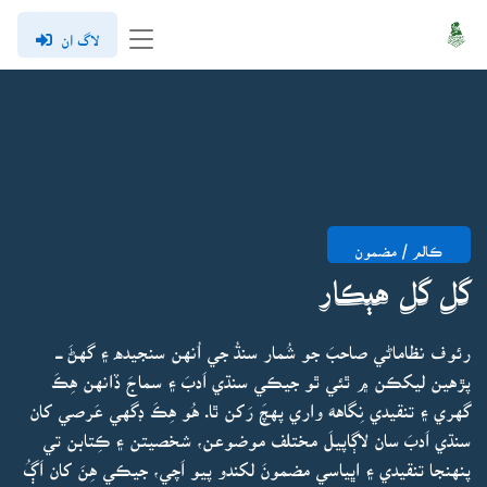
لاگ ان
ڪالم / مضمون
گل گل هٻڪار
رئوف نظاماڻي صاحبَ جو شُمار سنڌُ جي اُنهن سنجيده ۽ گهڻَ ـــ
پڙهين ليکڪن ۾ ٿئي ٿو جيڪي سنڌي اَدبَ ۽ سماجَ ڏانهن هِڪَ
گهري ۽ تنقيدي نِگاههَ واري پهچَ رَکن ٿا. هُو هِڪَ ڊگهي عَرصي کان
سنڌي اَدبَ سان لاڳاپيلَ مختلف موضوعن، شخصيتن ۽ ڪِتابن تي
پنهنجا تنقيدي ۽ اڀياسي مضمونَ لکندو پيو اَچي، جيڪي هِنَ کان اَڳُ