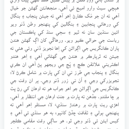
هٻڇي سيٺ وارو اميج ئي آهي. منجھانئن گهڻن جو خيال
آهي ته ان جو مُک ڪارڻ اِهو آهي ته جيئن پنجاب ۽ بنگال
کي ورهائي پنجابين ۽ بنگالين کي پنهنجو وطن ڏنو ويو
ائين سنڌين سان نه ٿيو ۽ سڄي سنڌ کي پاڪستان جي
رياست جي حوالي ڪيو ويو. ورهاڱي کان اڳ گهڻن هندن
پاران ڪانگريس جي اڳواڻن کي اِها تجويز ڏني وئي هئي ته
جيئن ته ٿرپارڪر ۾ هندن جي گهڻائي آهي ۽ اِهو هندو
اڪثريتي علائقن ڪڇ ۽ ڀُڄ جي ويجهو پڻ آهي ان ڪري
بنگال ۽ پنجاب جي طرز تي ان کي ڀارت ۾ شامل ڪرڻ لاءِ
تجويزرکي وڃي ۽ اُنَ تي زور ڏنو وڃي. پر ان وقت جي
ڪانگريس جي اڳواڻن جو اهو جواب هو ته اوهان کي رڻ پٽ
۾ ڇا ملندو، جڏهن ته ڀارت ۾ جنت اوهان جي انتظار ۾ آهي.
اهڙي ريت ڀارت ۾ رهندڙ سنڌيءَ لاءِ مسئلو اِهو آهي ته
پنهنجي ٻولي ۽ ثقافت ڇڏڻ کانپوءِ به هو سنڌي ئي آهي ۽
کيس ايئن ئي ڏٺو وڃي ٿو. هو ساڳي وقت مقامي ڪلچر
جو حصو بڻجڻ چاهي ٿو ۽ ان جي مزاحمت به ڪري ٿو ۽