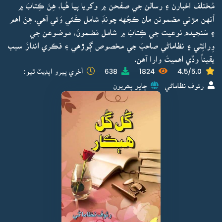
مُختلف اخبارن ۽ رسالن جي صفحن ۾ وکريا پيا هُيا، هِنَ ڪِتابَ ۾
اُنهن مڙني مضمونن مان ڪجُهه چونڊَ شامل ڪَئي وَئي آهي. هِنَ اهم
۽ سَنجيده نوعيت جي ڪِتابَ ۾ شامل مَضمونَ، موضوعن جي
وِرائِٽي ۽ نظاماڻي صاحبَ جي مخصوص ڳوڙهي ۽ فڪري اندازَ سبب
يقيناً وڏي اهميتَ وارا آهن.
4.5/5.0
1824
638
آخري ڀيرو اپڊيٽ ٿيو:
رئوف نظاماڻي
ڇاپو پھريون