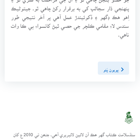
پنهنجي ڌار سڃاڻپ کي به برقرار رکڻ چاهي ٿو. جيتوڻيڪ
اِهو هڪ ڊگهو ۽ ڏکوئيندڙ عمل آهي پر آخر نتيجي طور
سندس لاءِ مقامي ڪلچر جي حصي ٿيڻ کانسواءِ ٻي ڪا واٽ
ناهي.
پويون پَنو
سنڌسلامت ڪتاب گهر ھڪ آن لائين لائبريري آھي، جنھن تي 2010ع کان