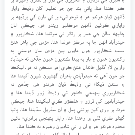
ڪم ڪندا هئا. ڀائي بند جن جو تعليم کان وڌيڪَ واپار
ڏانهن ڌيان هوندو هو ۽ نوجوانيءَ ۾ ئي ٻارن کي پرڏيهه ۾
واپاري ڪوٺين ڏانهن موڪليو ويندو هو، جيڪي اتان
چاليهه سالن جي عمر ۾ رٽائر ٿي موٽندا هئا. شڪارپور ۽
حيدرآباد انهن جا ٻه مرڪز هوندا هئا. مڙس جي ٻاهر هئڻ
سبب شڪارپور جون مايون ٻين مڙدن سان دوستي به
رکنديون هيون ۽ ٻار به پيدا ڪنديون هيون جڏهن ته حيدآباد
وارين لاءِ گڏيل خاندان هئڻ ڪري اِهو ممڪن نه هو. ليکڪا
جو چوڻ آهي ته حيدرآبادي ٻاهران گهڻيون شيون آڻيندا هئا
۽ سندن ڏيکاءُ تي وڌيڪَ ڌيان هوندو هو، جڏهن ته
شڪارپوري پنهنجي ڪلچر تي وڌيڪَ زور ڏيندا هئا ۽
حيدرآبادين کي ٽرڙو ۽ هلڪڙو ڪري ليکيندا هئا، جيڪي
موٽ ۾ وري کين پوئتي پيل ۽ اڻ سڌريل سڏيندا هئا. ڀاٽيا
گهڻو ڪري ٺٽي ۾ رهندا هئا، واپار پنهنجي برادريءَ تائين
محدود هوندو هو ۽ ان ۾ ئي شاديون وغيره به ڪندا هئا.
جيتوڻيڪ هندن جي سماجي لحاظ کان مسلمانن سان ته ٺهيو