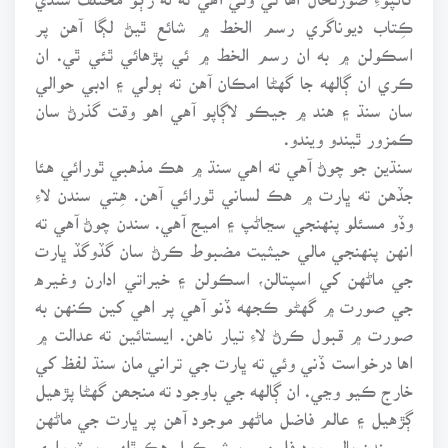
ڪِتاب ديوناگري رسم الخط ۾ شائع ٿيڻ لڳا آهن پر
اسڪولن ۾ به ان رسم الخط ۾ ئي پڙهائي ٿئي ٿي. ان
ڪري ان ڳالهه جا گهڻا امڪان آهن ته ٻولي ۽ ادبي حوالي
سان سنڌ ۽ هند ۾ جيڪو لاڳاپو آهي اهو وقت گذرڻ سان
ڪمزور ٿيندو ويندو.
سنڌين جو چوڻ آهي ته اهي سنڌ ۾ هڪ مذهبي ٿورائي هئا
جڏهن ته ڀارت ۾ هڪ لساني ٿورائي آهن. هِتي سندن لاءِ
وڏو مسئلو پنهنجي سڃاڻپ ۽ اميج آهي. سندن چوڻ آهي ته
انهن پنهنجي مالي حيثيت مضبوط ڪرڻ سان گڏوگڏ ڀارت
جي ماڻهن کي اسپتالن، اسڪولن ۽ خيراتي ادارن وغيره
جي صورت ۾ گهڻو ڪجهه ڏنو آهي پر اهي کين ڪنهن به
صورت ۾ قبول ڪرڻ لاءِ تيار ناهن. ايستائين ته عدالت ۾
اها درخواست ڏني وئي ته ڀارت جي تراني مان سنڌ لفظ کي
خارج ڪيو وڃي. ان ڳالهه جي باوجود ته منجھن گهڻا پڙهيل
ڳڙهيل ۽ عالم فاضل ماڻهو موجود آهن پر ڀارت جي ماڻهن
۾ سندن بالي ووڊ فلمن ۾ پيش ڪيل هڪ ٿلهي پيٽ واري