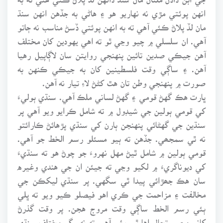
انهن پوئتي مڙي نه نهاريو هو ۽ هاڻي به جڏهن انهن سنڌ
مان لڏ پلاڻ ڪئي آهي ته به انهن پوئتي ڏسڻ مناسب نه ڄاتو
آهي. ان سلسلي ۾ چيو وڃي ٿو ته اهي يهودين کان مختلف
آهن جيڪي صدين تائين پنهنجي روايتن سان لاڳاپيل رهيا
آهن. ۽ ساڳي وقت فلسطينين کان به جيڪي ڪنهن به
صورت ۾ پنهنجي وطن تان هٿ کڻڻ لاءِ تيار نه آهن.
ڀارت هڪ گهڻ قومي ۽ گهڻ لساني ملڪ آهي. سنڌي ٻوليءَ
کي قومي ٻولين جي شيڊول ۾ ته شامل ڪرايو ويو آهي پر
سنڌين جي گهڻائي پنهنجن ٻارن کي سنڌي پڙهائڻ ڪارائتو
نه ٿي سمجھي. جڏهن ته ٻيو مسئلو رسم الخط جو آهي.
قومي ٻولين ۾ شامل ٿيڻ مهل نهروءَ جو چوڻ هو ته سنڌيءَ
کي ديوناگريءَ ۾ لکيو وڃي ته جيئن ان جي هندي وغيره
سان هڪ جھڙائي پيدا ٿي سگهي. پر سنڌي ليکڪن جي
مخالفت ۽ مزاحمت جي ڪري اهو فيصلو ڪيو ويو ته ڀلي
ٻئي رسم الخط ساڳي وقت مروج هجن. پر وقت گذرڻ
کانپوءِ صورتحال اها ٿي وئي آهي ته نه رڳو مختلف سنڌي