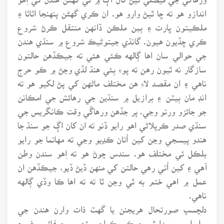
اندازو هو ته ڇا ٿيڻ وارو هو. ان ڪري گهڻن پنهنجا اثاثا ۽
ملڪيتون ڀارت ۽ ٻين ملڪن ڏانهن منتقل ڪرڻ شروع
ڪري ڇڏيون هيون. گانڌي جيتوڻيڪ شروع ۾ سنڌي هندن
جي حوالي سان اها ڳالهه ڪئي هئي ته جيڪڏهن حالتون
سازگار نه ٿيون رهن ته پوءِ ٻئي هنڌ لڏي وڃڻ ۾ ڪو حرج
ناهي ۽ ان مقصد لاءِ هن مختلف ماڻهن کي پڻ لکيو هو ته
انڊ مان ٻيٽن ۽ برازيل ۾ سنڌين جي رهائش جي امڪانن
جو جائزو ورتو وڃي. پر جڏهن ورهاڱي وقت ڪانگريس جي
سنڌي صدر ڪرپلاڻي اهو رايو ڏنو ته ان کان اڳ جو سنڌ جا
هندو پيسجي وڃن کين اُتان ڪڍيو وڃي ته مهاتما جو رايو
بلڪل ئي مختلف هو. سندس چوڻ هو ته اِهو سندن وطن
آهي ۽ کين اُتي رهي حالتن کي منهن ڏيڻ ڏيو، جيڪڏهن ان
عمل ۾ اهي ختم به ٿي وڃن ٿا ته ته اها ڪا وڏي ڳالهه
ناهي.
دلچسپ صورتحال هريجنن يا گهٽ ذات وارن هندن جي
سلسلي ۾ پيدا ٿي جيڪي ڪراچي شهر ۾ صفائي وغيره