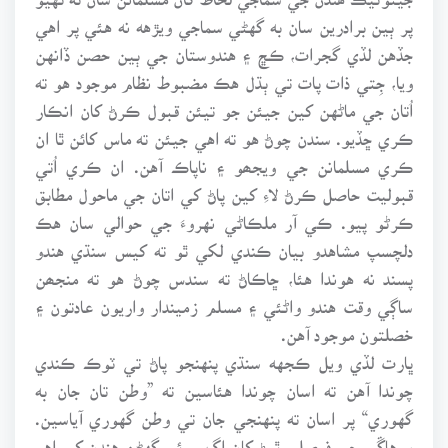
پر ٻين برادرين سان به گهڻي سماجي ويڙهه نه هئي پر اهي
جڏهن لڏي گجرات، ڪڇ ۽ هندوستان جي ٻين حصن ڏانهن
ويا، جِتي ذات پات تي ٻڌل هڪ مضبوط نظام موجود هو ته
اُتان جي ماڻهن کين جيئن جو تيئن قبول ڪرڻ کان انڪار
ڪري ڇڏيو. سندن چوڻ هو ته اهي جيئن ته ماس کائن ٿا ان
ڪري مسلمانن جي ويجھو ۽ ناپاڪ آهن. ان ڪري اُتي
قبوليت حاصل ڪرڻ لاءِ کين پاڻ کي اتان جي ماحول مطابق
ڪرڻو پيو. ڪي آر ملڪاڻي نهروءَ جي حوالي سان هڪ
دلچسپ مشاهدو بيان ڪندي لکي ٿو ته کيس سنڌي هندو
پسند نه هوندا هئا، ڇاڪاڻ ته سندس چوڻ هو ته منجھن
ساڳي وقت هندو واڻئي ۽ مسلم زميندار واريون عادتون ۽
خصلتون موجود آهن.
ڀارت لڏي ويل ڪجهه سنڌي پنهنجو پاڻ تي ٽوڪ ڪندي
چوندا آهن ته اسان چوندا هئاسين ته ”وطن تان جان به
گهوري“ پر اسان ته پنهنجي جان تي وطن گهوري آياسين.
ورهاڱي جي فيصلي ٿيڻ کان اڳ ۾ ئي گهڻن هندن کي اِهو