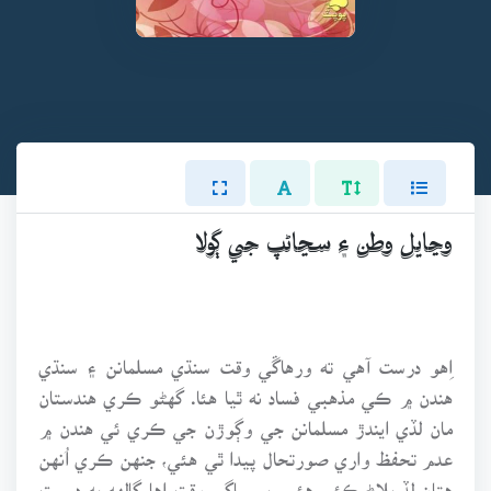
وڃايل وطن ۽ سڃاڻپ جي ڳولا
اِهو درست آهي ته ورهاڱي وقت سنڌي مسلمانن ۽ سنڌي
هندن ۾ ڪي مذهبي فساد نه ٿيا هئا. گهڻو ڪري هندستان
مان لڏي ايندڙ مسلمانن جي وڳوڙن جي ڪري ئي هندن ۾
عدم تحفظ واري صورتحال پيدا ٿي هئي، جنهن ڪري اُنهن
هِتان لڏ پلاڻ ڪئي هئي. پر ساڳي وقت اِها ڳالهه به درست