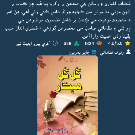
مُختلف اخبارن ۽ رسالن جي صفحن ۾ وکريا پيا هُيا، هِنَ ڪِتابَ ۾
اُنهن مڙني مضمونن مان ڪجُهه چونڊَ شامل ڪَئي وَئي آهي. هِنَ اهم
۽ سَنجيده نوعيت جي ڪِتابَ ۾ شامل مَضمونَ، موضوعن جي
وِرائِٽي ۽ نظاماڻي صاحبَ جي مخصوص ڳوڙهي ۽ فڪري اندازَ سبب
يقيناً وڏي اهميتَ وارا آهن.
4.5/5.0
1824
638
آخري ڀيرو اپڊيٽ ٿيو:
رئوف نظاماڻي
ڇاپو پھريون