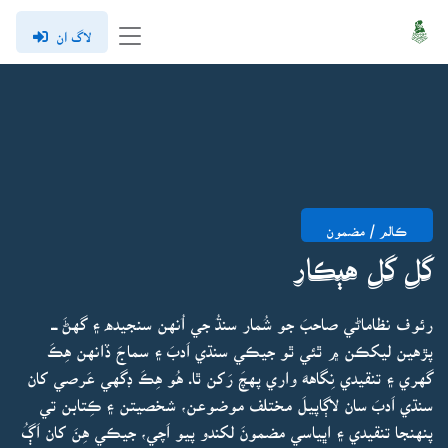
لاگ ان
ڪالم / مضمون
گل گل هٻڪار
رئوف نظاماڻي صاحبَ جو شُمار سنڌُ جي اُنهن سنجيده ۽ گهڻَ ـــ
پڙهين ليکڪن ۾ ٿئي ٿو جيڪي سنڌي اَدبَ ۽ سماجَ ڏانهن هِڪَ
گهري ۽ تنقيدي نِگاههَ واري پهچَ رَکن ٿا. هُو هِڪَ ڊگهي عَرصي کان
سنڌي اَدبَ سان لاڳاپيلَ مختلف موضوعن، شخصيتن ۽ ڪِتابن تي
پنهنجا تنقيدي ۽ اڀياسي مضمونَ لکندو پيو اَچي، جيڪي هِنَ کان اَڳُ