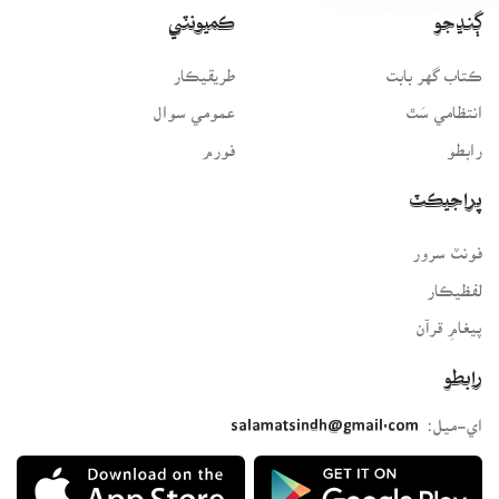
ڳنڍجو
ڪميونٽي
ڪتاب گهر بابت
طريقيڪار
انتظامي سَٿ
عمومي سوال
رابطو
فورم
پراجيڪٽ
فونٽ سرور
لفظيڪار
پيغامِ قرآن
رابطو
اي-ميل:
salamatsindh@gmail.com