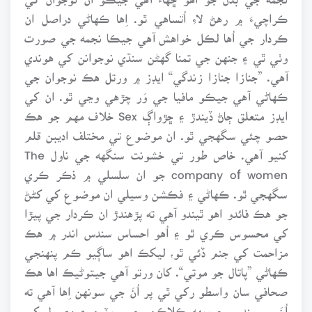
ڪراچيءَ ۾ رهڻ لاءِ اُتساهي ٿو. اِها ڪهاڻي دراصل ان
ڪردار جي اُها لڪل خواهش آهي جيڪا نجمه جي صورت
وٺي ٿي ۽ جنهن جي تمنا گهڻن سنڌي نوجوانن کي هوندي
آهي. ”جنازا جنازا زندگي“ ايڊز ۾ ورتل هڪ نوجوان جي
ڪهاڻي آهي جيڪو مافيا جي وَر چڙهي وڃي ٿو. ان کي
ايڊز متعلق ڄاڻ ڏيندڙ ۽ ڇڙواڳ Sex خلاف مهم جو هڪ
حصو چئي سگهجي ٿو. ان موضوع تي مختلف اديبن قلم
کنيو آهي. خاص طور تي خشونت سنگهه جي ناول The
company of women جو ان سلسلي ۾ ذڪر ڪري
سگهجي ٿو. ڪهاڻي ۽ فڪشن وسيلي ان موضوع کي کڻڻ
جو هڪ فائدو اهو ٿيندو آهي ته پڙهندڙ ان ڪردار جي پيڙا
کي محسوس ڪري ٿو ۽ اُهو احساس سندس اندر ۾ هڪ
مزاحمت کي جنم ڏئي ٿو، ليکڪ اهو ساڳيو ڪم پنهنجي
ڪهاڻي ”پاتال جو موتي“. کان ورتو آهي جيتوڻيڪ اها هڪ
صحافي سان واسطو رکي ٿي پر اُنَ جي سونهن اِها آهي ته
اُنَ ۾ سندس چوويهه ڪلاڪن. جي روٽين ۽ معمول کي