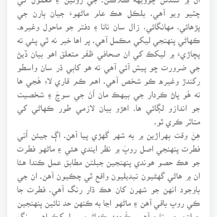
چٽيو ويو آهي. بلڪل هڪ عام ماڻهوءَ جيان ٻارن جي
پڙهائي، مهانگائي، زال سان ناتا ۽ دفتر جو ماحول وغيره.
ڪهاڻي پنهنجي ليکي مڪمل آهي. پر اها خبر نه ٿي پئي ته
پڇاڙيءَ ۾ ليکڪ کي ان صحافي ظفر متعلق اهو بيان ڏيڻ
جي ضرورت ڇو پيش آئي آهي ته هو کاٻي ڌر سان واسطو
رکندڙ وغيره ڪو شخص آهي. اهم ڪم قاري لاءِ هُجي ها
ته هُو پاڻ ڪردار جي بيهڪ مان اُنَ جي سوچَ ۽ شخصيت
جو اندازو لڳائي ها. اهڙو بيان لازمي طور ڪهاڻي کي
متاثر ڪري ٿو.
هِنَ وقت ٻهراڙين ۾ به شهر گهڙي پيا آهن. اڳ جيئن اُتي
فطرت پنهنجي اصل روپَ ۾ نظر ايندي هئي ۽ ماڻهو فطرت
جو هڪ حصو هوندي پنهنجين جبلتن مطابق عمل ڪندا هئا
ان ۾ هاڻي گهڻيون تبديليون واقع ٿي چڪيون آهن. ان جي
باوجود انهن جو شهرن کان هڪ ڌار رنگ آهي. فطرت جا
ڪي روپ باقي آهن ۽ ماڻهو اڃا به ڪنهن حد تائين پنهنجين
جبلتن جي تابع آهي، ڪُجهه ڪهاڻين ۾ ليکڪ اِهي رنگ