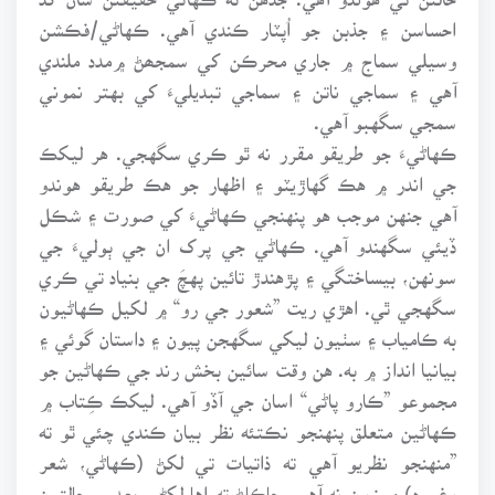
احساسن ۽ جذبن جو اُپٽار ڪندي آهي. ڪهاڻي/فڪشن
وسيلي سماج ۾ جاري محرڪن کي سمجھڻ ۾مدد ملندي
آهي ۽ سماجي ناتن ۽ سماجي تبديليءَ کي بهتر نموني
سمجي سگهبو آهي.
ڪهاڻيءَ جو طريقو مقرر نه ٿو ڪري سگهجي. هر ليکڪ
جي اندر ۾ هڪ گهاڙيٽو ۽ اظهار جو هڪ طريقو هوندو
آهي جنهن موجب هو پنهنجي ڪهاڻيءَ کي صورت ۽ شڪل
ڏيئي سگهندو آهي. ڪهاڻي جي پرک ان جي ٻوليءَ جي
سونهن، بيساختگي ۽ پڙهندڙ تائين پهچَ جي بنياد تي ڪري
سگهجي ٿي. اهڙي ريت ”شعور جي رو“ ۾ لکيل ڪهاڻيون
به ڪامياب ۽ سٺيون ليکي سگهجن پيون ۽ داستان گوئي ۽
بيانيا انداز ۾ به. هن وقت سائين بخش رند جي ڪهاڻين جو
مجموعو ”ڪارو پاڻي“ اسان جي آڏو آهي. ليکڪ ڪِتاب ۾
ڪهاڻين متعلق پنهنجو نڪتئه نظر بيان ڪندي چئي ٿو ته
”منهنجو نظريو آهي ته ذاتيات تي لکڻ (ڪهاڻي، شعر
وغيره) موزون نه آهي، ڇاڪاڻ ته اها لکڻي بعد ۾ حالتون