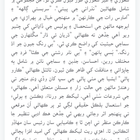
شامل ڪهاڻين ”نذراني جي پيتي“، ”سربستي ڳالهه“ ۽
”اماوس رات جي ڪارنهن“ ۾ منهنجي خيال ۾ ٻهراڙيءَ جي
اٻوجهه ماڻهن جي استحصال ۽ پوليس جي ڏاڍائي کي چٽيو
ويو آهي جڏهن ته ڪهاڻي ”ڌريان ئي ڌار“ مڱڻهارن جي
سماجي حيثيت کي واضح ڪري ٿي. ”بي رنگ جيون جو اڌ
رنگ.“ ٻُسي ٻانهن“ ۽ ”بي نام رشتي جي ڪٿا“ فرد جي
مختلف روين، احساسن، جذبن ۽ سماجي ناتن ۾ شامل ٻه
چاپڙائي ۽ منافقت کي ظاهر ڪن ٿيون. ٽائٽل ڪهاڻي ”ڪارو
پاڻي“ ايشيا جي مٺي پاڻي جي سڀ کان وڏي ڍنڍ منڇر تي
رهندڙ ماڻهن جي حالت زار ۽ مسئلن متعلق آهي. ڪهاڻيءَ
جي شروعات سُٺي آهي. ليکڪ جو ورتاءُ، ڊڪشن ۽ ٻوليءَ
جو استعمال بلڪل حقيقي لڳي ٿو پر ڪهاڻي اُنَ موقعي
تي پنهنجو اثر وڃائي ويهي ٿي جڏهن هڪ ادبي تنظيم جا
ڪارڪن منظر تي اچن ٿا ۽ ڪاميابي سان رئيس سان مهاڏو
اٽڪائين ٿا. اهڙي ريت ليکڪ ڪهاڻي کي اميد افزا پڄاڻي
ڏئي ٿو جيڪا ڪنهن اين جي او جي تناظر ۾ ته ٺيڪ لڳي