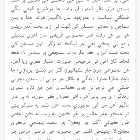
بنيادي فرق نظر ايندو، ان وقت جا موضوع گهڻي ڀاڱي
طبقاتي سياست ۽ جدوجهد سان لاڳاپيل هوندا هئا ۽ ٻين
سماجي ۽ معاشي مسئلن کي گهٽ ئي زير بحث آندو ويندو
هو، پر هن وقت غير محسوس طريقي سان اهڙي تبديلي
واقع ٿي چڪي آهي جو ليکڪ نه رُڳو انهن مسئلن کي
بحث هيٺ آڻڻ ۾ ڪو عار نه ٿو سمجھي پر سندس لاءِ هڪ
لحاظ کان اِهي ئي ترجيحي صورت اختيار ڪري ويا آهن.
هِنَ مجموعي جون چار ڪهاڻيون گٽر جو ڍڪڻ، پوياڙيءَ جا
پاڇا، جنازا جنازا زندگي ۽ پاتال جو موتي ان سنڌي وچولي
طبقي جي نوجوانن جون ڪهاڻيون آهن جن تازو شهري
زندگيءَ ۾ پير پاتو آهي. اِهي ڪردار ڪي سورما نه پر عام
ماڻهو آهن جن کي مجبوري تحت اهڙو ڪم به ڪرڻو پئي
ٿو جيڪو عام حالتن ۾ هُو ڪنهن به ريت نه ڪن. خاص
طور ڪهاڻي ”گٽر جو ڍڪڻ“ جو سعيد پنهنجي نوڪري
بچائڻ لاءِ پنهنجي افسر جي محبوبه جي فرضي مرض جو
جيڪو ناٽڪ ڪري ٿو ان جو تصور عام طور تي نه ٿو