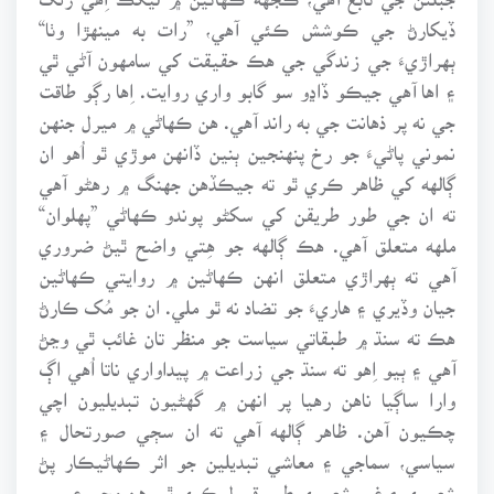
ڏيکارڻ جي ڪوشش ڪئي آهي، ”رات به مينهڙا وٺا“
ٻهراڙيءَ جي زندگي جي هڪ حقيقت کي سامهون آڻي ٿي
۽ اها آهي جيڪو ڏاڍو سو گابو واري روايت. اِها رڳو طاقت
جي نه پر ذهانت جي به راند آهي. هن ڪهاڻي ۾ ميرل جنهن
نموني پاڻيءَ جو رخ پنهنجين ٻنين ڏانهن موڙي ٿو اُهو ان
ڳالهه کي ظاهر ڪري ٿو ته جيڪڏهن جهنگ ۾ رهڻو آهي
ته ان جي طور طريقن کي سکڻو پوندو ڪهاڻي ”پهلوان“
ملهه متعلق آهي. هڪ ڳالهه جو هِتي واضح ٿيڻ ضروري
آهي ته ٻهراڙي متعلق انهن ڪهاڻين ۾ روايتي ڪهاڻين
جيان وڏيري ۽ هاريءَ جو تضاد نه ٿو ملي. ان جو مُک ڪارڻ
هڪ ته سنڌ ۾ طبقاتي سياست جو منظر تان غائب ٿي وڃڻ
آهي ۽ ٻيو اِهو ته سنڌ جي زراعت ۾ پيداواري ناتا اُهي اڳ
وارا ساڳيا ناهن رهيا پر انهن ۾ گهڻيون تبديليون اچي
چڪيون آهن. ظاهر ڳالهه آهي ته ان سڄي صورتحال ۽
سياسي، سماجي ۽ معاشي تبديلين جو اثر ڪهاڻيڪار پڻ
شعوري ۽ غير شعوري طور قبول ڪري ٿو. هن مجموعي ۾