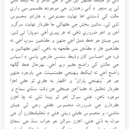
ٿي پر منڇر ۽ اُتي رهندڙن جي موجوده ڪسمپرسي واري
حالت کي ڏسندي اها نهايت مصنوعي ۽ هٿرادو محسوس
ٿئي ٿي. سائين بخش جي ڪهاڻي جا ڪردار نهايت سرگرم
آهن پر اهو ضروري ناهي ته هر ڀيري اُهي سوڀارا ئي ٿين.
بس جيئڻ جو هڪ عمل آهي جنهن ۾ ڪڏهين سوڀ آهي ته
ڪڏهين هار ۽ ڪڏهن بس ڪُجهه به ناهي. اُنهن ڪهاڻين ۾
فرد جي احساسن کان وڌيڪَ سندس خارجي پاسي ۽ آسپاس
جي حالتن کي واضح ڪيو ويو آهي. بهرحال هڪ ڳالهه
واضح آهي ته ليکڪ پنهنجي ڪمٽمينٽ جي باوجود جنهن
جو هو ”پنهنجي پاران“ ۾ اظهار به ڪري ٿو ڪي اهڙا
ڪردار تخليق نه ڪيا آهن جيڪي هن وقت سنڌي سماج ۾
موجود ناهن. هِتي سوال اِهو ٿو پيدا ٿئي ته ڇا اهڙن
ڪردارن جي ضرورت محسوس ڪئي وڃي ٿي جيئن
ماضيءَ ۾ محسوس ڪئي ويئي هئي ۽ تخليقڪارن اُنَ جي
موٽَ به ڏني هئي. اهڙن سوالن جو جواب سنڌ جي سڄاڻ
ماڻهن ۽ ڌرين کي سوچڻ گهرجي. ته ڇا هاڻي آدرشي