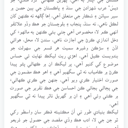
ديسُ“ عرب شهزادن جي سنڌ ۽ پاڪستان جي ٻين حصن ۾
سير سپاٽن ۽ شڪار جي متعلق آهي. اِها ڳالهه ته ڪنهن کان
لڪل ناهي. ته سنڌ، پنجاب ۽ بلوچستان جو هڪ وڏو علائقو
انهي ڪم لاءِ مخصوص آهي جِتي بئي ڪنهن به ماڻهوءَ کي
دخل اندازي ڪرڻ جي اجازت ناهي. سندن لاءِ محل، هوائي
اڏن ۽ سڙڪن وغيره سميت هر قسم جي سهولت جو
بندوبست ڪيل آهي. اهڙي ريت ليکڪ نهايت ئي حساس
موضوع کي کنيو آهي. پر ليکڪ ان ۾ ڪهاڻي پڻو پيدا
ڪرڻ ۾ ڪامياب نه ٿي سگهيو آهي ۽ اهو هڪ مضمون جي
صورت اختيار ڪري ويو آهي. جنهن جي ڪري ڪهاڻيءَ
جي پڄاڻي بجائي ڪن احساسن جي هڪ تقرير جي صورت
۾ ڪئي وئي آهي ۽ ان ۾ گهربل تاثر پيدا نه ٿي سگهيو
آهي.
ليکڪ بنيادي طور تي اُنَ مڪتبئه فڪر سان واسطو رکي
ٿو جن جي لاءِ ادب هڪ وڏي مقصد جي حصول جو ذريعو
آهي. پر سٺ، سَتر ۽ اسي جي ڏهاڪن جي لکڻين ۾ هڪ