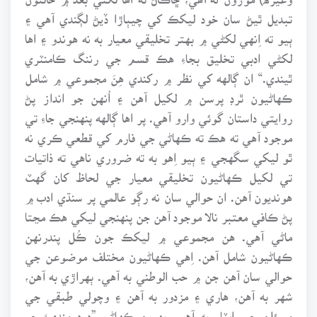
تبديل ٿيڻ سان خود ليکڪ کي چيٻاڙا ڏيڻ لڳندي آهي ۽
ٻيو ته اِنهي لکڻي ۾ بهتر تخليقي معيار به نه هوندو ۽ اها
لکڻي ادبي تخليق بجاءِ هڪ قسم جي رننگ ڪامنٽري
ٿيندي.“ ان ڳالهه کي نظر ۾ رکندي هِنَ مجموعي ۾ شامل
ڪهاڻيون ٿرڊ پرسن ۾ لکيل آهن ۽ اُنهن جو انداز پڻ
روايتي داستان گوئي وارو آهي. پر اها ڳالهه پنهنجي جاءِ تي
موجود آهي ته هڪ ته ڪهاڻي جي فارم کي قطعي ڪري نه
ٿو ليکي سگهجي ۽ ٻيو اِهو به ته ضروري ناهي ته ذاتيات
تي لکيل ڪهاڻيون تخليقي معيار جي لحاظ کان گهٽ
هونديون آهن. ان حوالي سان نه رڳو عالمي پر سنڌي ادب ۾
پڻ ڪافي معتبر نالا موجود آهن جن پنهنجي ليکي هڪ مڃتا
ماڻي آهي. هن مجموعي ۾ ليکڪ جون ڪُل پندرنهن
ڪهاڻيون شامل آهن. اِهي ڪهاڻيون مختلف موضوعن جي
حوالي سان آهن جن ۾ حب الوطني به آهي. ٻهراڙي به آهن،
شهر به آهن، هاري ۽ مزدور به آهن ۽ وچولي طبقي جي
مسئلن جي اپٽار به آهي. پهرين ڪهاڻي ”درد منديءَ جو