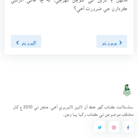
ڪردارن جي ضرورت آهي؟
پويون پَنو
اڳيون پنو
سنڌسلامت ڪتاب گهر ھڪ آن لائين لائبريري آھي، جنھن تي 2010ع کان
مختلف موضوعن تي ڪتاب رکيا پيا وڃن.