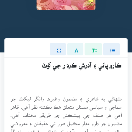
ڪارو پاڻي ۽ آدرشي ڪردار جي کوٽَ
ڪهاڻي به شاعري ۽ مضمونَ وغيره وانگر ليکڪ جو
سماجي ۽ سياسي مسئلن متعلق هڪ نڪتئه نظر آهي. ظاهر
آهي هر صنف جي پيشڪش جو طريقو مختلف آهي.
مضمون جو دارو مدار مڪمل طور تي حقيقتن ۽ معروضي
حالتن تي هوندو آهي. جڏهن ته ڪهاڻي حقيقتن سان گڏ