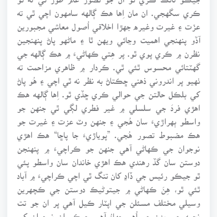
ڪري سگهجي. ان مان اِها هڪ ڳالهه سامهون اچي ٿي ته
عزّت ۽ غيرت وغيره جهڙا اخلاقي اُصول معاشي مجبورين
آڏو پنهنجي اهميت وڃائي ويهن ٿا ۽ ماڻهو پاڻ پنهنجين
نظرن ۾ ڪري پوي ٿو. پر هِتي ڪهاڻيءَ ۾ هڪ ڳالهه جي
گهٽتائي محسوس ٿئي ٿي. ڪردار ۾ ظاهري مزاحمت ته
ٺهيو پر اندروني ذهني ڇڪتاڻ به نظر نه ٿي اچي ۽ هُو پاڻ
کي بلڪل حالتن جي حوالي ڪري ڇڏي ٿو. اِها ڳالهه هڪ
اهڙي فردَ جي سلسلي ۾ غير فطري لڳي ٿي جنهن جو
واسطو ٻهراڙيءَ سان هُجي ۽ جنهن وٽ عزت ۽ غيرت جو
هڪ مضبوط تصور هُجي. ”پوياڙيءَ جا پاڇا“ هڪ اهڙي
نوجوان جي ڪهاڻي آهي جنهن جو ڪراچيءَ ۾ پنهنجن
دوستن سان گڏ رهندي هڪ اهڙي خاندان سان واسطو پئي
ٿو جيڪو رئيس جي ڏاڍ کان تنگ ٿي اچي ڪراچيءَ ۾ آباد
ٿئي ٿو، هِنَ ڪهاڻي ۾ جيتوڻيڪ دوستن جي ڪچهرين
وسيلي مختلف مسئلن جي اپٽار ڪيل آهي پر ان جو تت
نجمه جي بدن جو اُهو ڇهاءُ آهي جيڪو ان نوجوان کي