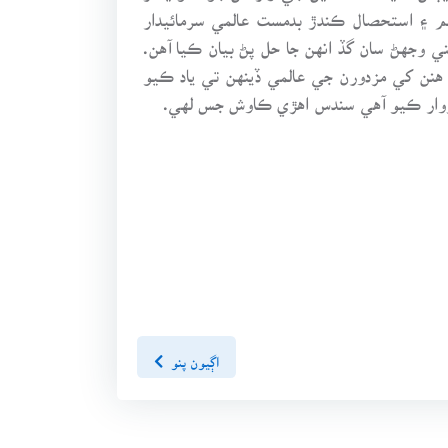
م ۽ استحصال ڪندڙ بدمست عالمي سرمائيدار
 وجهڻ سان گڏ انهن جا حل پڻ بيان ڪيا آهن.
نن کي مزدورن جي عالمي ڏينهن تي ياد ڪيو
وار ڪيو آهي سندس اهڙي ڪاوش جس لهي.
اڳيون پنو