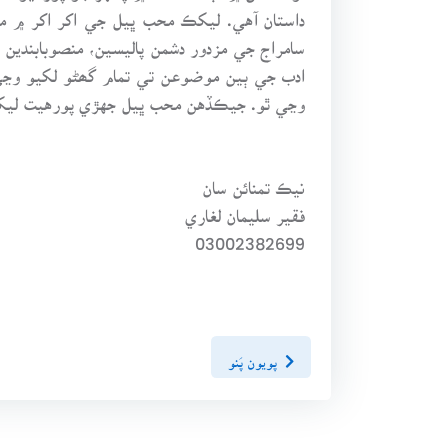
داستان آهي. ليکڪ محب ڀيل جي اکر اکر ۾ م
سامراج جي مزدور دشمن پاليسين، منصوبابندين
ادب جي ٻين موضوعن تي تمام گھڻو لکيو وڃي
وڃي ٿو. جيڪڏهن محب ڀيل جهڙي پورهيت ليک
نيڪ تمنائن سان
فقير سليمان لغاري
03002382699
پويون پَنو