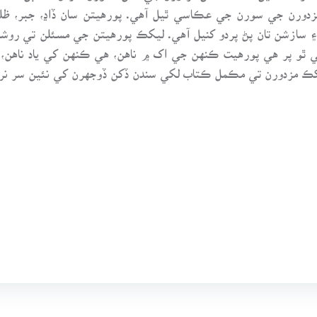
زدورن جي سورن جي عڪاسي ٿيل آهي. پورهيتن سان ڏاڍ، جبر، ظل
 ۽ سازشن تان پڻ پردو کنيل آهي. ليکڪ پورهيتن جي مسئلن تي روشني
 ٿو پر هي پورهيت ڪنهن جي اک ۾ ناهن، هي ڪنهن کي ياد ناهن، ه
ڪ مزدورن تي مڪمل ڪتاب لکي سندن ڏکن ڏوجهرن کي نئين سر نر