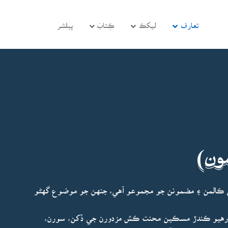
تعارف
ليکڪ
ڪِتابَ
پبلشر
ون)
ي ڪالمن ۽ مضمونن جو مجموعو آهي، جنهن جو موضوع گهڻو
پورهيو ڪندڙ مسڪين محنت ڪش مزدورن جي ڏکن، سورن،