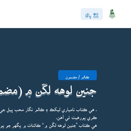
ڀاڱا
ڪالم / مضمون
جنين لوهه لڱن ۾ (مضم
. هي ڪتاب نامياري ليکڪ ۽ ڪالم نگار محب ڀيل ج
ڪري پورهيت ئي آهن.
هي ڪتاب ”جنين لوهه لڱن ۾“ ڪائنات ۾ پگهر جو 