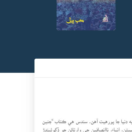
ن راهه ۾” انهن ڪتابن جا موضوع به دنيا جا پورهيت آهن. سندس هي ڪتاب “جنين
انياءَ، ناانصافين جي وارتائن جو ڏکوئيندڙ