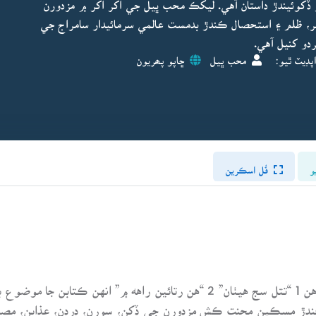
 جو ڏکوئيندڙ داستان آهي. ليکڪ محب ڀيل جي اکر اکر ۾ مزدورن
ر، ظلم ۽ استحصال ڪندڙ بدمست عالمي سرمائيدار سامراج جي
دو کنيل آهي.
پڊيٽ ٿيو:
محب ڀيل
ڇاپو پھريون
و
فُل اسڪرين
محب ڀيل جي لکڻين جا اڳ ۾ ٻه ڪتاب ڇپيل آهن 1 “تتل سج هيٺان” 2 “هن رتائي
دڙ مسڪين محنت ڪش مزدورن جي ڏکن، سورن، دردن، عذابن، مصيبتن، 