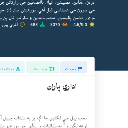
دردن، عذابن، مصيبتن، انياءَ، ناانصافين جي وارتائن
جي سورن جي عڪاسي ٿيل آهي. پورهيتن سان ڏاڍ، جب
مزدور دشمن پاليسين، منصوبابندين ۽ سازشن تان پڻ پر
4.5/5.0
3070
683
آخري ڀيرو ا
فھرست
فونٽ سائيز
فونٽ مٽاي
اداري پاران
لوهه لڱن ۾” به ڪائنات ۾ پگهر جو پورهيو ڪن