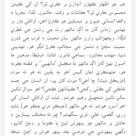
غم جو اظهار ڪهڙن اندازن ۾ ڪري ٿو؟ ان کي ڪيئن
محسوس ڪري ٿو؟ ڪائنات ۾ وقت، حالتون، لقاءُ، تجربا ۽
واقعا انساني جيون ۾ تبديلين جو ڪارڻ آهن. اوائلي دؤر ۾
تهذبي زمانن کان به اڳ ماڻهو رت جي رشتن جي فطري
لڳاءُ، ويجهڙائپ وارن ماڻهن سان محبت ۽ قرب جي قدرن
سميت سڄڻ ۽ دشمن جي سڃاڻپ ڪرڻ لڳو هو. تهذيبي
دنيا، مهذب معاشرو، سماجي قانون، قائدا، ضابطا، مذهبن جا
اصول ٺهڻ کان اڳ ماڻهو ته مڪمل “ماڻهپي” ۾ قطئه ڪونه
هو. جنهنڪري اڃان کيس اهو به يقين نه هو ته موت
(فزيڪل ڊيٿ) ڇا آهي؟ موت کان پوءِ ان انسان جي جسد
خاڪي کي ڪٿي رکجي؟ ڪيڏانهن ڪجي؟ اهو سوال لکين
سالن تائين منجهيل رهيو هوندو. شايد ان اوائلي انسان کي
اهو آسرو هوندو ته هي ماڻهو (جيڪو مري چڪو هو) شايد
وري، گھمي، هلي، فري سگهندو؟ ڇو ته مختلف بيمارين ۽
حادثن ۾ ماڻهن جو بيهوش ٿيڻ يا ڪوما ۾ وڃڻ کانپوءِ
ڊگهي بيهوشي جي عرصي بعد ٻيهر هوش ۾ اچڻ، ٺيڪ