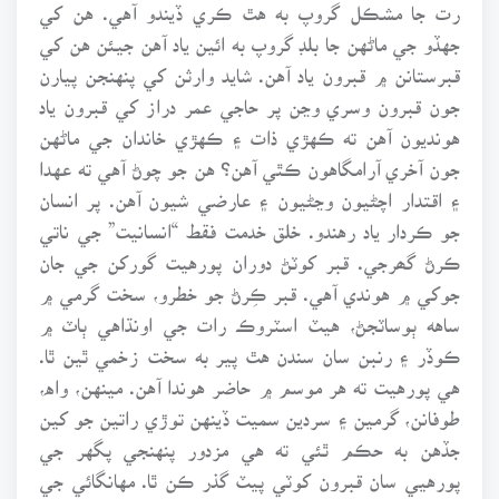
رت جا مشڪل گروپ به هٿ ڪري ڏيندو آهي. هن کي
جهڏو جي ماڻهن جا بلڊ گروپ به ائين ياد آهن جيئن هن کي
قبرستانن ۾ قبرون ياد آهن. شايد وارثن کي پنهنجن پيارن
جون قبرون وسري وڃن پر حاجي عمر دراز کي قبرون ياد
هونديون آهن ته ڪهڙي ذات ۽ ڪهڙي خاندان جي ماڻهن
جون آخري آرامگاهون ڪٿي آهن؟ هن جو چوڻ آهي ته عهدا
۽ اقتدار اچڻيون وڃڻيون ۽ عارضي شيون آهن. پر انسان
جو ڪردار ياد رهندو. خلق خدمت فقط “انسانيت” جي ناتي
ڪرڻ گھرجي. قبر کوٽڻ دوران پورهيت گورکن جي جان
جوکي ۾ هوندي آهي. قبر ڪِرڻ جو خطرو، سخت گرمي ۾
ساهه ٻوساٽجڻ، هيٽ اسٽروڪ رات جي اونڌاهي ٻاٽ ۾
ڪوڏر ۽ رنبن سان سندن هٿ پير به سخت زخمي ٿين ٿا.
هي پورهيت ته هر موسم ۾ حاضر هوندا آهن. مينهن، واه،
طوفانن، گرمين ۽ سردين سميت ڏينهن توڙي راتين جو کين
جڏهن به حڪم ٿئي ته هي مزدور پنهنجي پگهر جي
پورهيي سان قبرون کوٽي پيٽ گذر ڪن ٿا. مهانگائي جي