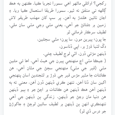
رکجي؟ اوائلي ماڻهو اهي سمورا تجربا ڪيا. ڪنهن به هڪ
ڳالهه تي متفق نه ٿيو. سمورا طريقا استعمال ڪيا ويا. ۽
اڃان تائين هلندڙ به آهن. پر سڀ کان مهذب طريقو لاش
زمين ۾ دفنائڻ جو آهي. يعني مٽي وڃي مٽي سان ملي.
لطيف سرڪار فرمائي ٿو
جا ڀونءَ پيرين مون، سا ڀونءَ مٿي سڄڻين،
دڱ لٽبا ڌوڙ ۾، اڀي ڏٺاسون،
ڏينهن مڙئي ڏون، اٿي لوچ لطيف چئي.
( جيڪا مٽي اڄ منهنجي پيرن جي هيٺ آهي، اها ئي مڻين
مٽي (قبر جي مٽي) منهنجي سڄڻ جي مٿان آهي. هن
ڪائنات جا مٿير مڙس قبر جي ڌوڙ ۾ لٽجندين اسان پنهنجي
اکين سان ڏٺا آهن. تنهن ڪري ڏينهن ڏون آهن، معني ته ٻه
ڏينهن آهن هڪ ڏينهن هن ڪائنات ۾ اچڻ جو ۽ ٻيو ڏينهن
هن دنيا مان وڃڻ جو ڏينهن، زندگي ٻن ڏينهن جي آهي
تنهنڪري انهن ٻن ڏينهن ۾ لطيف سائين لوچڻ ۽ جاکوڙڻ
جو درس ڏي ٿو)