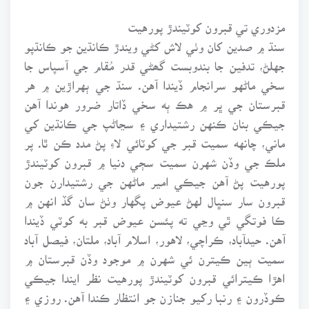
مزدوري تي قبرون کوٽيندڙ پورهيت
سنڌ ۾ صدين کان وٺي لاش کڻي ويندڙ ڪانڌين جو ڪانڌپو
جهلڻ، تدفين جا بندوبست گھڻي قدر مُقام جي آسپاس جا
سخي ماڻهو سرانجام ڏيندا آهن. سنڌ جي ٻهراڙين ۾ هر
قبرستان جي ڀر ۾ هڪ ٻه سخي ڏاتار ضرور هوندا آهن
جيڪي بنان ڪنهن رشتيداري ۽ سڃاڻپ جي ڪانڌين کي
ماني، چانهه سميت قبر جي کوٽائي لاءِ پڻ مدد ڪن ٿا. پر
ملڪ جي وڏن شهرن سميت سڄي دنيا ۾ قبرون کوٽيندڙ
پورهيت پڻ آهن جيڪي امير ماڻهن جي رشتيدارن جون
قبرون سار سنڀال لهڻ عيوض پگهار وٺڻ سان گڏ انهن ۾
ڪا فوتگي ٿي وڃي ته پئسن عيوض قبر به کوٽي ڏيندا
آهن. حيدآباد، ڪراچي، لاهور، اسلام آباد، ملتان، فيصل آباد
سميت ٻين ڪيترن ئي شهرن ۾ موجود وڏن قبرستان ۾
اهڙا ڪيترائي قبرون کوٽيندڙ پورهيت نظر ايندا جيڪي
ڪوڏرون ۽ رنبا رکيو جنازن جو انتظار ڪندا آهن. روزي ۽