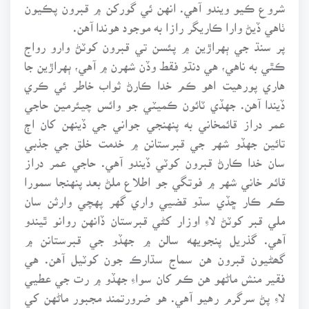
شروع ڪيو ويندو آهي. انهن ئي گورکن ۾ قبرون پڪيون
ٺاهي ڏيڻ وارا ڪاريگر رازا به موجود هوندا آهن.
پر سنڌ جي ٻهراڙين ۾ پئسن تي قبرون کوٽڻ وارو رواج
ڪٿي به ناهي، هي دنڌو فقط وڏن شهرن ۾ آهي، ٻهراڙين جا
هاري پورهيت اهو ڪم خدا ڪارڻ ثواب خاطر ئي ڪري
ڏيندا آهن. جهڏي ٽائون ڪميٽي جو وائس چيئرمين حاجي
عمر دراز قائمخاني به پنهنجي جواني جي ڏينهن کان اڄ
تائين جهڏو شهر جي قبرستانن ۾ خدمت خلق جي جذبي
سان خدا ڪارڻ قبرون کوٽي ڏيندو آهي. حاجي عمر دراز
قائم خاني شهر ۾ فوتگي جو اطلاع ملڻ بعد پنهنجا سمورا
ڪم ڪار ڇڏي سڌو قضيي واري گهر پهچي وارثن سان
ملي قبر کوٽڻ لاءِ اوزار کڻي قبرستان ڏانهن روانو ٿيندو
آهي. گذريل پنجويهه سالن ۾ جهڏو جي قبرستانن ۾
گھڻيون قبرون هن سماج سڌارڪ جون کوٽيل آهن. هي
فقير منش ماڻهو هن ڪم کان سواءِ جهڏو ۾ رت جي عطيي
لاءِ پڻ سرگرم رهيو آهي. هو ضرورتمند مجبور ماڻهن کي