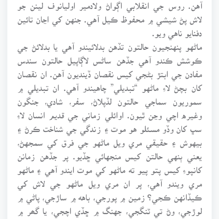
آهن. روس جي انقلابي اڳواڻ ولادمير اوليانوف لينن جو
لاش پڻ شيشي ۾ محفوظ ڪيل آهي. جنهن کي اڃان تائين
دفنايو ناهي ويو.
ماڻهو پنهنجيون حالتون تڏهن بدلائيندو آهي يا بدلائڻ جي
ڪوشش ڪندو آهي جڏهن ساڻس لاڳاپيل حالتون سندس
مفادن جي ابتڙ بڻجي کيس نقصان ڏينديون آهن. ان نقصان
کان بچڻ لاءِ ماڻهو “تبديلي” چاهيندو آهي. ان تبديلي ۾
سموريون سماجي حالتون لڏپلاڻ، سفر، شادي، جنگون
وغيره اچي وڃن ٿيون. اوائلي زماني جي قديم انسان لاءِ
سڀ کان وڏو مسئلو هو موت ۽ زندگي جي شناخت ڪرڻ ۽
بيهوش ۽ حقيقي مري ويل ماڻهو جي فرق کي سمجهڻ،
يعني ٻنهي حالتن کيس منجهائي ڇڏيو. پر جڏهن زمانن
کانپوءِ کيس پتو پيو ته ماڻهو کي موت ايندو آهي ۽ ماڻهو
مري ويندو آهي، پر ان مري ويل ماڻهو جي لاش کي
ڪيڏانهن ڪجي؟ زمين ۾ پورجي، باهه ۾ ساڙجي، پاڻي ۾
لوڙجي، وڻ تي ٽنگجي، جهنگ ۾ ڇڏي اچجي، يا گھر ۾