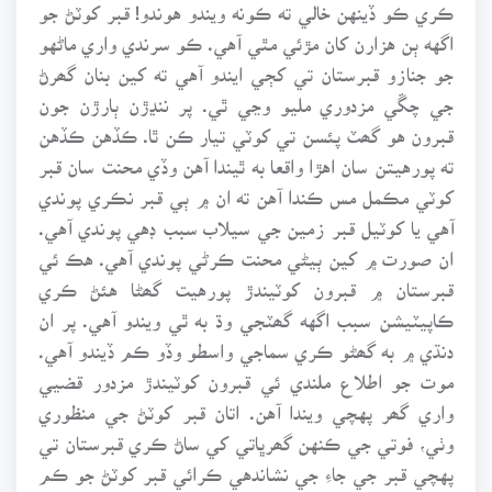
ڪري ڪو ڏينهن خالي ته ڪونه ويندو هوندو! قبر کوٽڻ جو
اگهه ٻن هزارن کان مڙئي مٿي آهي. ڪو سرندي واري ماڻهو
جو جنازو قبرستان تي کڄي ايندو آهي ته کين بنان گھرڻ
جي چڱي مزدوري مليو وڃي ٿي. پر ننڍڙن ٻارڙن جون
قبرون هو گھٽ پئسن تي کوٽي تيار ڪن ٿا. ڪڏهن ڪڏهن
ته پورهيتن سان اهڙا واقعا به ٿيندا آهن وڏي محنت سان قبر
کوٽي مڪمل مس ڪندا آهن ته ان ۾ ٻي قبر نڪري پوندي
آهي يا کوٽيل قبر زمين جي سيلاب سبب ڊهي پوندي آهي.
ان صورت ۾ کين ٻيڻي محنت ڪرڻي پوندي آهي. هڪ ئي
قبرستان ۾ قبرون کوٽيندڙ پورهيت گھڻا هئڻ ڪري
ڪاپيٽيشن سبب اگهه گھٽجي وڌ به ٿي ويندو آهي. پر ان
دنڌي ۾ به گھڻو ڪري سماجي واسطو وڏو ڪم ڏيندو آهي.
موت جو اطلاع ملندي ئي قبرون کوٽيندڙ مزدور قضيي
واري گھر پهچي ويندا آهن. اتان قبر کوٽڻ جي منظوري
وٺي، فوتي جي ڪنهن گھرڀاتي کي ساڻ ڪري قبرستان تي
پهچي قبر جي جاءِ جي نشاندهي ڪرائي قبر کوٽڻ جو ڪم