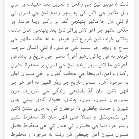
ٺاڪ ۽ نوبنو ٿيڻ جي واقعن ۽ تجربن بعد حقيقت ۾ مري
ويل ماڻهو جي لاش کي به ٻيهر زنده ٿيڻ جي آسري تي
اوائلي دؤر جا ماڻهو پنهنجي گھر ۾ رکيو ويٺا هوندا. پر
جڏهن ماڻهو جو اهو لاش پراڻو ٿيڻ بعد پنهنجي اصل حالت
بدلائي خراب ٿيڻ شروع ٿيو هوندو ته اها حالت ماڻهو جي
سوچ ۽ ويچار جو سبب بڻي هوندي. اوائلي انسان سوچيو
هوندو ته هي ڇا ٿي رهيو آهي؟ ماضي جي تاريخ ۾ بادشاهي
گھراڻن جا لاش ٻيهر زنده ٿيڻ جي آسري ۾ محفوظ ڪري
رکيا ويا آهن. آفريڪا جي عجائب گهرن ۾ اهي مميون اڃان
به موجود آهن. انساني تاريخ جو وڏو الميو ته اهو هو جو
انهن لاشن سان گڏ بادشاهي زندگي جي ضرورت جون
سموريون شيون، سون، چاندي، ڪپڙا، کاڌي پيتي جون
شيون ۽ خدمت چاڪري لاءِ نوڪرن کي به ماري سندن لاشن
کي ڪيميڪل ۽ مسالا هڻي انهن سان گڏ محفوظ ڪيو
ويندو هو. دنيا جي ڪيترن ئي هندن تي اهي محفوظ ڪيل
مميون مليون آهن جيڪي هن وقت به موجود ۽ محفوظ