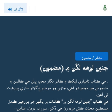
لاگ ان
ڪالم / مضمون
جنين لوهه لڱن ۾ (مضمون)
. هي ڪتاب نامياري ليکڪ ۽ ڪالم نگار محب ڀيل جي ڪالمن ۽
مضمونن جو مجموعو آهي، جنهن جو موضوع گهڻو ڪري پورهيت
ئي آهن.
هي ڪتاب ”جنين لوهه لڱن ۾“ ڪائنات ۾ پگهر جو پورهيو ڪندڙ
مسڪين محنت ڪش مزدورن جي ڏکن، سورن، دردن، عذابن،