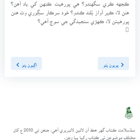
ڪجهه ڪري سگهندو؟ هي پورهيت ڪنهن کي ياد آهن؟
هنن لاءِ ڪير آواز بُلند ڪندو؟ خود سرڪار سڳوري وٽ هنن
پورهيتن لاءِ ڪهڙي سنجيدگي جي سوچ آهي؟

پويون پَنو
اڳيون پنو
سنڌسلامت ڪتاب گهر ھڪ آن لائين لائبريري آھي، جنھن تي 2010ع کان
مختلف موضوعن تي ڪتاب رکيا پيا وڃن.