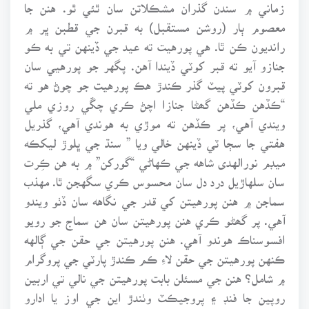
زماني ۾ سندن گذران مشڪلاتن سان ٿئي ٿو. هنن جا
معصوم ٻار (روشن مستقبل) به قبرن جي قطبن ڀر ۾
رانديون ڪن ٿا. هي پورهيت ته عيد جي ڏينهن تي به ڪو
جنازو آيو ته قبر کوٽي ڏيندا آهن. پگهر جو پورهيي سان
قبرون کوٽي پيٽ گذر ڪندڙ هڪ پورهيت جو چوڻ هو ته
“ڪڏهن ڪڏهن گھڻا جنازا اچڻ ڪري چڱي روزي ملي
ويندي آهي، پر ڪڏهن ته موڙي به هوندي آهي، گذريل
هفتي جا سڄا ٽي ڏينهن خالي ويا ” سنڌ جي ڀلوڙ ليکڪه
ميڊم نورالهدى شاهه جي ڪهاڻي “گورکن” ۾ به هن ڪِرت
سان سلهاڙيل درد دل سان محسوس ڪري سگهجن ٿا. مهذب
سماجن ۾ هنن پورهيتن کي قدر جي نگاهه سان ڏٺو ويندو
آهي. پر گھڻو ڪري هنن پورهيتن سان هن سماج جو رويو
افسوسناڪ هوندو آهي. هنن پورهيتن جي حقن جي ڳالهه
ڪنهن پورهيتن جي حقن لاءِ ڪم ڪندڙ پارٽي جي پروگرام
۾ شامل؟ هنن جي مسئلن بابت پورهيتن جي نالي تي اربين
روپين جا فنڊ ۽ پروجيڪٽ وٺندڙ اين جي اوز يا ادارو