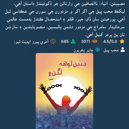
مصيبتن، انياءَ، ناانصافين جي وارتائن جو ڏکوئيندڙ داستان آهي.
ليکڪ محب ڀيل جي اکر اکر ۾ مزدورن جي سورن جي عڪاسي ٿيل
آهي. پورهيتن سان ڏاڍ، جبر، ظلم ۽ استحصال ڪندڙ بدمست عالمي
سرمائيدار سامراج جي مزدور دشمن پاليسين، منصوبابندين ۽ سازشن
تان پڻ پردو کنيل آهي.
4.5/5.0
3071
685
آخري ڀيرو اپڊيٽ ٿيو:
محب ڀيل
ڇاپو پھريون