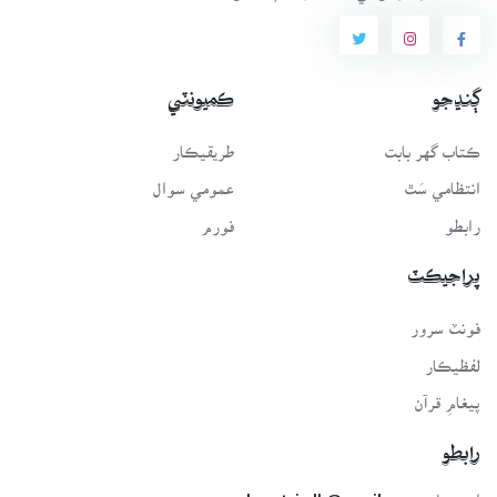
ڳنڍجو
ڪميونٽي
ڪتاب گهر بابت
طريقيڪار
انتظامي سَٿ
عمومي سوال
رابطو
فورم
پراجيڪٽ
فونٽ سرور
لفظيڪار
پيغامِ قرآن
رابطو
اي-ميل: