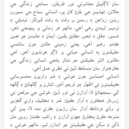
سان لاڳاپيل معاشرتي تور طريقن، سماجي زندگي جي
حالاتن، تهذيبن جي جُڙڻ کان پوءِ انساني سماج جي سمورن
ريتن، رواجن ۽ رسمن ۾ وقت به وقت ڦيرڦار، تبديلي ۽
ترميم ٿيندي رهي آهي. ماڻهو هر زماني ۾ پنهنجي ذهن،
ضمير، عقل ۽ شعور مطابق يقين، ايمان ۽ عقيدن جو تعين
ڪندو رهيو آهي. يعني زميني حالتن جون سائنسي
حقيقتون به انساني حياتي ۾ لاڳو هونديون آهن. اهي
حالتون اڻٽر حقيقتن جو مثال بڻجي انساني زندگي جي
ڪارهنوار سان منسلڪ ٿيڻ ئي فطري عمل آهي.
انساني احساسن جون خوشي ۽ غم واريون محسوساتي
ڪيفيتون ئي اظهار جو ذريعو آهن. اشارن ۾ ڳالهائڻ ۽ ڳالهه
کي سمجهائڻ لاءِ آوازن تي ذور ڏيڻ، خوشي جي موقعن تي
زوردار هڪلون ۽ آواز ڪڍڻ، غم ۽ تڪليف واري گھڙين
۾ وڏي دردناڪ آواز سان رڙيون ڪري مدد لاءِ ٻين کي
متوجه ڪرڻ پڪارڻ جهڙن آوازن ۽ راغب ڪندڙ روين مان
ڏکن ۽ سکن جي ڪيفيتن جو اندازو ٿيو. ماڻهو خوشي ۽