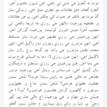
موت ته گھرڻ جي شئي ئي ناهي، اهي شيون ملڻيون آهن.
گھڙيا گھاٽ ڊهڻ ڪائنات جو فطري عمل آهي. زندگي سان
گڏ موت جو ذائقو هر جيوت کي چکڻو آهي. پر هن ڪائنات
۾ ڪجهه پورهيت ماڻهن جي روزي جا ذريعا واقعي ئي
عجيب آهن! جيئن قبرون کوٽيندڙ پورهيت گورکن آهن.
انهن پورهيتن جي روزي ڪنهن جي موت سان منسلڪ
آهي، انهن مزدورن جي روزي وڇوڙن سان واڳيل آهي، انهن
محنت ڪش مزدورن جي وات جو گرهه روڄ راڙن سان
لاڳاپيل آهي، انهن جون روزي لاءِ دعا به اڻسڌي طرح موت
جي دعا آهن. هنن پورهيتن جي روزي سڏڪن ۽ اوڇنگارن
سان ڳنڊيل آهي. قبرستانن ۾ ويٺل اهي پورهيت مزدور
ڪڏهن ته خالي هٿين به واپس ويندا هوندا؟ تڏهن سندن
ڪفيت ڪهڙي هوندي؟ تڏهن سندن دماغ ۾ ڪهڙيون
سوچون ۽ ڳالهيون گردش ڪنديون هونديون؟ “مولا ! هن
هيڏي ساري جهان ۾ هي پورهيت اڄ خالي هٿ پيو گهر
وڃي” پر دنيا ۾ وڌي ويل بيمارين ۽ حادثن سبب گھڻو