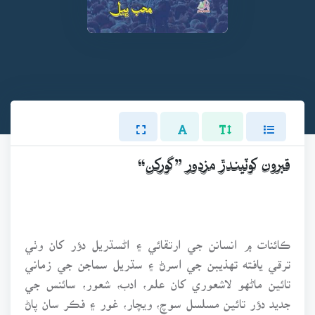
قبرون کوٽيندڙ مزدور ”گورکن“
ڪائنات ۾ انسانن جي ارتقائي ۽ اڻسڌريل دؤر کان وٺي
ترقي يافته تهذيبن جي اسرڻ ۽ سڌريل سماجن جي زماني
تائين ماڻهو لاشعوري کان علم، ادب، شعور، سائنس جي
جديد دؤر تائين مسلسل سوچ، ويچار، غور ۽ فڪر سان پاڻ