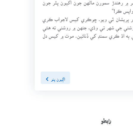
ر ۾ رهندڙ سمورن ماڻهن جون اکيون پٿر جون
واپس ڪر!“
ور پريشان ٿي ويو. ڇوڪري کيس لاجواب ڪري
روشني جي شهر تي وڌي، جنهن ۾ روشني ته هئي
 ٻه اڌ ڪري سمنڊ کي ڏنائين. موٽ ۾ کيس دل
اڳيون پنو
رابطو