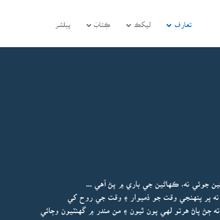
تعارف
ليکڪ
ڪِتابَ
پبلشر
ن جوئي نه، ڪهاڻين جي باري ۾ پڻ آهي ...
 نه پر پنهنجي وقت جو ذميوار ۽ وقت جي روح کي
ڄڻ پاڻ هرتو لهي پون ٿيون ۽ من مندر ۾ گهنٽيون وڄائي