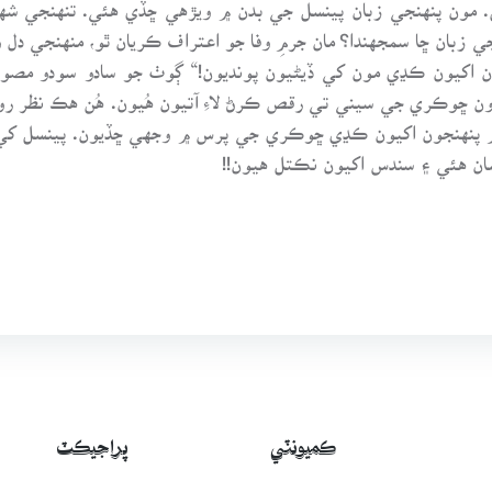
ن. مون پنهنجي زبان پينسل جي بدن ۾ ويڙهي ڇڏي هئي. تنهنجي شه
ي زبان ڇا سمجهندا؟ مان جرمِ وفا جو اعتراف ڪريان ٿو، منهنجي دل 
ون اکيون ڪڍي مون کي ڏيڻيون پونديون!“ ڳوٺ جو سادو سودو مص
رون ڇوڪري جي سيني تي رقص ڪرڻ لاءِ آتيون هُيون. هُن هڪ نظر 
ڪدم پنهنجون اکيون ڪڍي ڇوڪري جي پرس ۾ وجهي ڇڏيون. پينسل کي
ان هئي ۽ سندس اکيون نڪتل هيون!!
ڪميونٽي
پراجيڪٽ