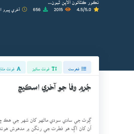
نڪور ڪٿائون آلاپن ٿيون...
4.5/5.0
2015
656
آخري ڀيرو اپ
فھرست
فونٽ سائيز
فونٽ مٽاي
جُرمِ وفا جو آخري اسڪيچ
ڳوٺ جي سادي سودي ماڻهو کان شهر جي هڪ ڇ
اُن کان اڳ هو فطرت جي رنگن ۾ مدهوش هوند