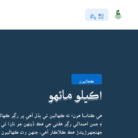
ڀاڱا
ڪھاڻيون
اڪيلو ماڻهو
هي ڪتاب! هونءَ ته ڪهاڻين تي ٻڌل آهي پر رڳو ڪهاڻي
۽ جمن احمداڻي رڳو هفتي جي هڪ ڏينهن جو نانءُ ئي
جهنجهوڙيندڙ هڪ ڪلاڪار آهي، جنهن وٽ ڪهاڻيون ته 