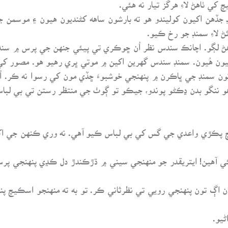
کي ٺاهڻ لاءِ هرگز تيار نه هئي.
 جڏهن اکيون کوليندو هو ته بارشون ساهه کڻنديون هيون ۽ موسمن
 لاءِ سمنڊ جو رخ ڪيو.
ڻ لڳو. اچانڪ سندس نظر اُن ڇوڪري تي پيئي جنهن جي پرس ۾ سند
ون هُيون. سمنڊ سندس گهرين اکين ۾ موتي ڀري رهيو هو. مصور کي 
ون سمنڊ جي ڀاڪرن ۾ پنهنجي خوشبوءَ ڇڏي مون کي رسوا نه ڪر. ا
 ننگو بدن ڍڪڻو پوندو، جيڪو تو ڳوٺ جي منتظر رستن تي بي لباس
پڪڙي واعدي جي گس کي بي لباس ڪيو آهي. نه وري ڪنهن جي اکين 
 آهين! ايتريقدر جو منهنجي سيني ۾ ڌڙڪندڙ دل ڪڍي پنهنجي پرس 
ن اڳ تون پنهنجي رويي تي نظرثاني ڪر. تو به ته منهنجو اسڪيچ پ
يو.