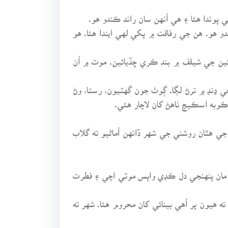
وندا هئا ۽ هي اُنهن سان راند ڪندو هو.
 هو. هن جي رفاقت ۾ پکي لهي ايندا هئا. هو
ن جي شيلف ۾ بند ڪري ڇڏيائين. موٽ ۾ اُن
ي ڍنڍ ۾ ترڻ لڳا. ڳوٺ جون گهٽيون، رستا، وڻ
ڪوبه اسڪيچ ٺاهڻ کان لاچار هئي.
هٿان روشني جي شهر ڏانهن اُماڻيو ته گلاب
ان پنهنجي دل ڪڍي واپس موٽي اچي ۽ فطرت
ه هيون پر اُهي بينائي کان محروم هئا. شهر ته