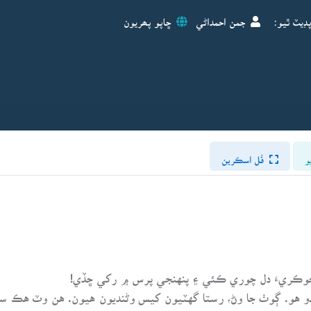
ڊيٽ ٿيو:
جمن احمداڻي
ڇاپو پھريون
و
فُل اسڪرين
وڪريءَ دل چوري ڪئي ۽ پنهنجي پرس ۾ رکي ڇڏي!
و هو. ڳوٺ جا وڻ، رستا گهٽيون کيس وڻنديون هيون. هن وٽ هڪ س