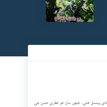
ادي پينسل هئي، جنهن سان هو فطري حسن جي