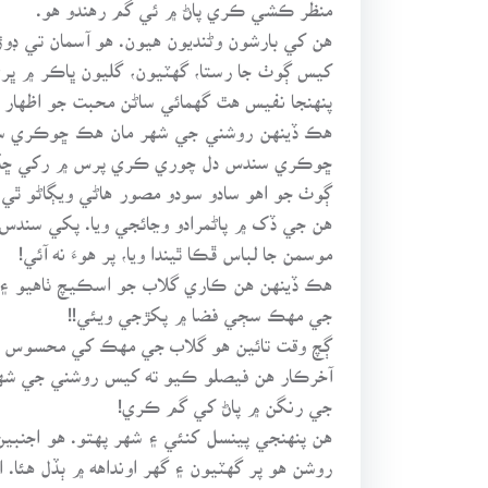
منظر ڪشي ڪري پاڻ ۾ ئي گم رهندو هو.
هن کي بارشون وڻنديون هيون. هو آسمان تي ڊوڙ
کيس ڳوٺ جا رستا، گهٽيون، گليون ڀاڪر ۾ ڀري
پنهنجا نفيس هٿ گهمائي ساڻن محبت جو اظهار 
هڪ ڏينهن روشني جي شهر مان هڪ ڇوڪري سندس
ڇوڪري سندس دل چوري ڪري پرس ۾ رکي ڇڏي ۽ 
ڳوٺ جو اهو سادو سودو مصور هاڻي ويڳاڻو ٿي پ
هن جي ڏک ۾ پاڻمرادو وڃائجي ويا. پکي سندس پ
موسمن جا لباس ڦڪا ٿيندا ويا، پر هوءَ نه آئي!
هڪ ڏينهن هن ڪاري گلاب جو اسڪيچ ٺاهيو ۽ ا
جي مهڪ سڄي فضا ۾ پکڙجي ويئي!!
ڳچ وقت تائين هو گلاب جي مهڪ کي محسوس ڪ
آخرڪار هن فيصلو ڪيو ته کيس روشني جي شه
جي رنگن ۾ پاڻ کي گم ڪري!
هن پنهنجي پينسل کنئي ۽ شهر پهتو. هو اجنبين ج
روشن هو پر گهٽيون ۽ گهر اونداهه ۾ ٻڏل هئا.