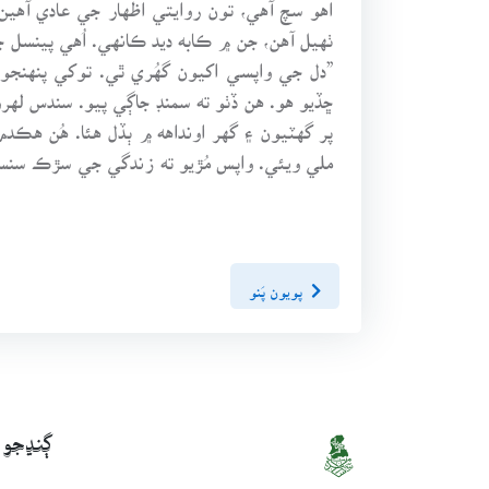
اهو سچ آهي، تون روايتي اظهار جي عادي آهي
ٺهيل آهن، جن ۾ ڪابه ديد ڪانهي. اُهي پينسل ج
”دل جي واپسي اکيون گهُري ٿي. توکي پنهنج
ڇڏيو هو. هن ڏٺو ته سمنڊ جاڳي پيو. سندس له
پر گهٽيون ۽ گهر اونداهه ۾ ٻڏل هئا. هُن ه
ملي ويئي. واپس مُڙيو ته زندگي جي سڙڪ سنس
پويون پَنو
ڳنڍجو