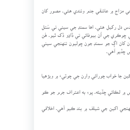
 جي مزاج ۾ عاشقي جنم وٺندي هئي. مصور کان
س دل رکيل هئي. اها سمنڊ جي سيني تي سُتل
ڇوڪري جي اُن بيوفائي تي ڏاڍو ڏک ٿيو. هُن
ُن کان اڳ جو سمنڊ جون ڇوليون تنهنجي سيني
 ڇڏيو آهي.
جا خواب چورائي وارن جي چوٽيءَ ۾ ويڙهيا
۾ لڪائي ڇڏيئه. پوءِ به اعتراف جرم جو ڪو
نهنجي اکين جي شيلف ۾ بند ڪيو آهي. اخلاقي