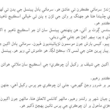
ندڙ سرمائي ڪڪرن تي عاشق هو. سرمائي بادل پينسل جي بدن تي لهي پ
 ڇڏيندا هئا هو جهنگ ۾ وڻن جي ٿڙن ۽ پنن تي خيالي اسڪيچ ٺاهيندو
ڪندو هو.
 ڳوٺ ۾ آئي. هن پنهنجي پينسل سان ان جو اسڪيچ ٺاهيو ۽ اکي
پوءِ ٻيهر اچڻ جو چئي هلي ويئي.
يو. کيس بارش جون موسمون تڙپائينديون هُيون. سرمائي بادل اکين ج
يار ڀرين هٿن جي لمس لاءِ سِڪڻ لڳا. هو خاموش ٿي ويو هو. پينسل 
کين جي شيلف ۾ رکيل اُن ڇوڪريءَ جي اسڪيچ سان ملائي هوائن جي 
ندو رهيو.
ر ۾ ضرور وڃڻ گهرجي، جتي ان ڇوڪري جو پرس رکيل آهي، جنهن م
يان شهر ۾ رلندو رهيو. ماڻهو کانئس لاتعلق هئا. ماڻهن جون اکيون ت
 اهڙي ماحول ۾ ان ڇوڪري جي پرس تائين پهچڻ ڏکيو هو.