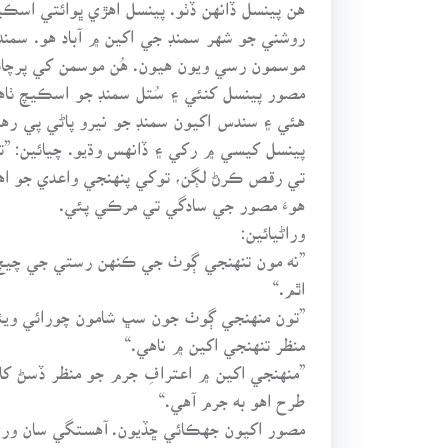
هن پينسل ڏانهن ڏٺو. پينسل اهڙي ڀوائتي اسڪيچ 
روشني جو شهر سمنڊ جي اکين ۾ آباد هو. سمنڊ
موسمون رسي ويون هيون. هُن موسمن کي پرچائڻ
مصور پينسل کنئي ۽ سُتل سمنڊ جو اسڪيچ ٺاه
هئي ۽ سندس اکيون سمنڊ جو نيرو پاڻي پي رهي
پينسل کيسي ۾ رکي ۽ ڏانهس وڌيو. چيائين: ”ت
تي رقص ڪرڻ لڳن، توکي پنهنجي واعدي جو اهو
هوءَ مصور جي سادگي تي مرڪي پئي.
وراڻيائين:
”نه مون تنهنجي ڳوٺ جي ڪنهن رستي جي چيچ 
اٿم.“
”تون منهنجي ڳوٺ جون سڀ شامون چورائي ويئي
منظر تنهنجي اکين ۾ ناهي.“
”منهنجي اکين ۾ اعترافِ جرم جو منظر ڏسڻ کا
طرح اهو به جرم آهي.“
مصور اکيون جهڪائي ڇڏيون. آهستگي سان وراڻ