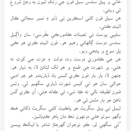
ٿي ويئي.
هن سيل فون کڻي اسڪرين تي ڏٺو ۽ نمبر سڃاڻي ڪال
اٽينڊ ڪئي.
سڻڀي پوسٽ تي تعينات ڪامورڪي ڪُرسيءَ سان واڳيل
سندس دوست ڳالهائي رهيو هو. فون اٽينڊ ڪري هو ڪي
پل سوچ ۾ پئجي ويو.
هن جي ڪاموري دوست وٽ دولت ۽ عزت جي کوٽ نه
هئي، پر شهرت جي طمع ۾ هو لک لٽائڻ لاءِ به تيار هو،
جنهن لاءِ بار بار فون ڪري کيس ياد ڏياريندو هو جو ادبي
حوالي سان هو ئي کيس شهرت ڏياري سگهيو ٿي، وٽس
فنون لطيفه نالي ته ڪا شيءِ ئي ڪانه هئي. اُن ڪري گس
ٺاهڻ جو بار مٿس ئي هو.
ٽيبل تي پيل سگريٽ جو پاڪيٽ کڻي سگريٽ دکائي هڪ
ڊگهو سوٽو هڻي دونهون نڪ مان ٻاهر ڪڍيائين.
”ٿي سگهي ٿو، ڪو نوجوان گهرجاؤ شاعر يا ليکڪ پيسن
عيوض پنهنجي ڏات وڪرو ڪري!“