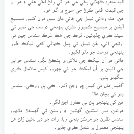
جي قيمت طئي ڪرڻ جي سوچ ۾ گم هو.
هُن، هٿ وڌائي ٽيبل جي خاني مان سيل فون کنيو، ميسيج
آپشن ۾ ميسيج ڪمپوز ڪري پنهنجي دوست جي نمبر تي
سينڊ ڪري ڇڏيائين. مُرڪ جي هڪ سُرڪ سندس چپن تي
اوتجي آئي، هُن ٽيبل تي پيل ڪهاڻي کڻي ليکڪ طور
پنهنجي دوست جو نالو لکيو.
هاڻي هو اُن ليکڪ جي تلاش ۾ ڀٽڪڻ لڳو. سندس خوابن
جي آئينن ۾ اُن ليکڪ جو ئي چهرو، کيس مالامال ڪري
سگهيو پئي.
”آفيس مان ئي کيس ڇو وڃڻ ڏنم.“ ڪي پل روڪي، سندس
پتو ئي پڇان ها!“
هُن کي پنهنجو پاڻ تي ڪاوڙ اچڻ لڳي.
هوٽلن، بس اسٽاپن، گهٽين ۽ رستن تي گهمندڙ ماڻهو،
سندس نظرن جو مرڪز بنجي ويا. رات جو دير تائين رُلڻ هن
پنهنجي معمول ۾ شامل ڪري ڇڏيو.
فقيرن جا ٺڪاڻا، کدڙن جون مڙهيون، بازار حسن جي دلالن