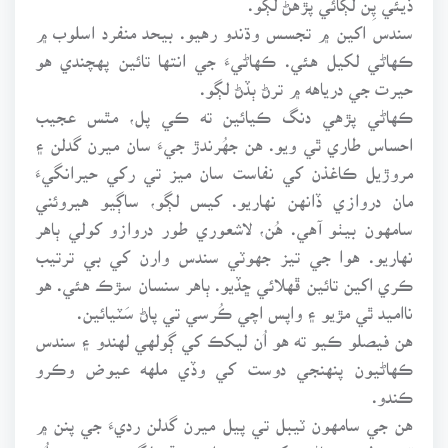
سندس اکين ۾ تجسس وڌندو رهيو. بيحد منفرد اسلوب ۾
ڪهاڻي لکيل هئي. ڪهاڻيءَ جي انتها تائين پهچندي هو
حيرت جي درياهه ۾ ترڻ ٻڏڻ لڳو.
ڪهاڻي پڙهي دنگ ڪيائين ته ڪي پل، مٿس عجيب
احساس طاري ٿي ويو. هن جهُرندڙ جيءَ سان ميرن گدلن ۽
مروڙيل ڪاغذن کي نفاست سان ميز تي رکي حيرانگيءَ
مان دروازي ڏانهن نهاريو. کيس لڳو، ساڳيو هيروئني
سامهون بيٺو آهي. هُن، لاشعوري طور دروازو کولي ٻاهر
نهاريو. هوا جي تيز جهوٽي سندس وارن کي بي ترتيب
ڪري اکين تائين ڦهلائي ڇڏيو. ٻاهر سنسان سڙڪ هئي. هو
نااميد ٿي مڙيو ۽ واپس اچي ڪُرسي تي پاڻ سَٽيائين.
هن فيصلو ڪيو ته هو اُن ليکڪ کي ڳولهي لهندو ۽ سندس
ڪهاڻيون پنهنجي دوست کي وڏي ملهه عيوض وڪرو
ڪندو.
هن جي سامهون ٽيبل تي پيل ميرن گدلن رديءَ جي پنن ۾
قيد منفرد ڪهاڻي پکي جي هوا تي رڦڻ لڳي هئي ۽ هو اُن