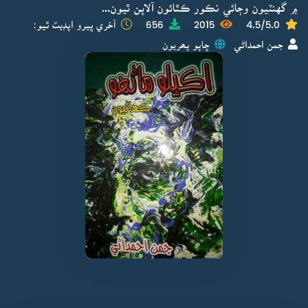
۾ گهنٽيون وڄائي نڪور ڪٿائون آلاپن ٿيون...
4.5/5.0
2015
656
آخري ڀيرو اپڊيٽ ٿيو:
جمن احمداڻي
ڇاپو پھريون