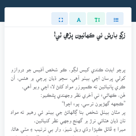
رُڳو بارش ئي ڪهاڻيون پڙهي ٿي!
پرچو ايڊٽ ڪندي کيس لڳو، ڪو شخص آفيس جو دروازو
کولي ڀرسان اچي بيٺو آهي. سڄو ڌيان پرچي ۾ هئس، اُن
ڪري ڀانيائين ته ڪمپوزر مواد کڻڻ لاءِ اچي ويو آهي.
هُن، ڪهاڻيءَ تي آخري نظر وجهندي ڀڻڪيو:
”ڪجهه گهڙيون ترسي، پوءِ اچو!“
پر مٿان بيٺل شخص بنا ڳالهائڻ جي بيٺو ئي رهيو ته مواد
تان ڌيان هٽائي نرڙ ۾ گهنج وجهي نظر کنيائين.
ميرا ۽ ڦاٽل ڪپڙا وڌي ويل شيوَ، وار بي ترتيب ۽ مٽي هاڻا،
قميص جي ڪالر جو هڪ پاسو ڇڄي ڪلهي ڏانهن لڙڪيل-