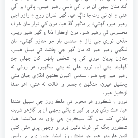
گند مٿان بيهي ان نوار کي ڏسي رهيو هيس. پاڻيءَ ۾ آلي
هئي ۽ ان تي رت جا داڳ هيا. گهر اندران روڄ ۽ راڙو اچي
رهيو هيو، گهٽيءَ ۾ ماڻهو گڏ هيا. مون کي نوار مان خوف
محسوس ٿي رهيو هيو. مون اوڪارا ڏنا ۽ گهر هليو ويس.
جڏهن نوري جي زال ۽ سندس ٻار جو جنازو گهٽيءَ مان
لنگهي رهيو هيو ته مان گهر جي چائنٺ تي بيٺل هيس.
جنازن پويان نوري کي ٻه شخص ٻانهن کان جهلي ڄڻ
گهليندا پئي آيا. نورو هلي نه پئي سگهيو، هو روئي نه
رهيو هيو چپ هيو، سندس اکيون ڪنهن انڌڙي جيان مٿي
ڇڪيل هيون، ڄنگهن ۽ جسم ۾ طاقت نه هئي، اهو صفا
لڙڪيل هيو.
نورو ۽ شڪورو هر محرم تي ملڪ روز جي سبيل هڻندا
هيا. هڪ وڏي ڊرم ۾ کير ۽ پاڻي وجهي ان ۾ ڳاڙهو شربت
ملائي کنڊ سان گڏ سيڪرين جي پڙي به ملائيندا هيا.
شڪورو جڳ کي ٺوٺ تائين ڊرم ۾ وجهي ڀري مٿي کڻي
ائين هاريندو هيو جو ملڪ روز آبشار جيان ڊرم ۾ واپس