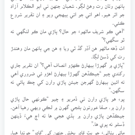
ٻانهن وٽان رت وهڻ لڳو. شعبان جنهن تي ابو الڪلام آزاد
جو اثر هيو. اهو اتي جو اتي بيهجي ويو ۽ ان تقرير شروع
ڪئي.
“آهي ڪو شريف ماڻهوءَ جو حال؟ پاڙي مان ڪو لنگهي نه
ٿو سگهي؟”
اٺ ڏهه ماڻهو هن آڏو گڏ ٿي ويا ۽ هن جي ٻانهن مان وهندڙ
رت کي ڏسڻ لڳا.
“پاڙي ۾ گهوڙا بيهارڻ ڪهڙو انصاف آهي؟” ان تقرير جاري
رکندي چيو “جيڪڏهن گهوڙا بيهارڻ اهڙو ئي ضروري آهي
ته ائين بيهارڻ گهرجن جيئن پاڙي وارن کي چڪ پائي نه
سگهن.”
پوءِ هو پاڙي وارن تي ڏمريو ۽ چيو “ڪونهي حال پاڙي
وارن ۾، صفا عورتون بڻجي گهرن ۾ لڪي ويهي رهيا آهن.
جيڪڏهن پاڙي وارن ۾ ٻڌي هجي ها ته اڄ هيءُ ڏينهن
ڏسڻو نه پوي ها.”
مائي پٺاڻيءَ جو پٽ قادر بخش جنهن کي “قادو” چوندا هيا.