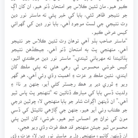
ڪيو هيو. مان ٽئين ڪلاس جو امتحان ڏنو هيو، ان کان اڳ
جو نتيجو ظاهر ٿئي، بابا کي خبر پئي ته ماستر نور دين
وٽ نتيجي جي لسٽ موجود آهي. بابا نور دين کي گهرائي
کيس عرض ڪيو.
“ماستر صاحب ٻڌو آهي توهان وٽ ٽئين ڪلاس جو نتيجو
آهي. منهنجي پٽ به امتحان ڏنو آهي. جيڪڏهن نتيجو
ٻڌائيندا ته مهرباني ٿيندي.” ماستر نور دين مرڪندي اٿيو،
کيس خوشي محسوس ٿي رهي هئي ته ٻئي ملڪ کان
ايندي، نئين ملڪ ۾ عزت ۽ اهميت وڌي وئي آهي. هو گهر
ويو ۽ ٿوري دير ۾ هڪ رجسٽر کڻي آيو، جنهن ۾ ناءُ ۽
ولديت ڏسي بابا کي مبارڪ ڏنائين ته “تنهنجو پٽ پاس ٿيو
آهي.” ان ڏينهن اڳواٽ شام جو بابا منهنجي لاءِ چوٿين درجي
جو ڪتاب وٺي آيو هيو، جنهن جي ڳاڙهي ٽائيٽل کي ڏسي
مون کي نواڻ جو احساس ٿيو هيو. خوشيءَ کان ائين پئي
محسوس ٿيو جيئن منهنجو قد هڪ فوٽ وڌي ويو هجي.
ان ڏينهن کانپوءِ منهنجي دل ۾ ماستر نور دين لاءِ عزت وڌي