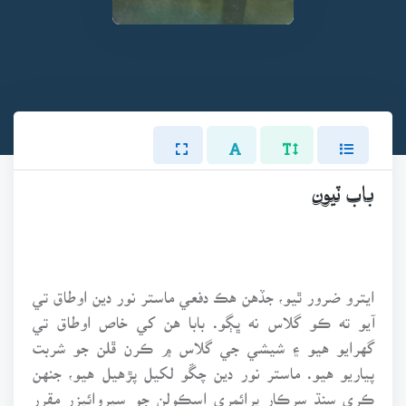
باب ٽيون
ايترو ضرور ٿيو، جڏهن هڪ دفعي ماستر نور دين اوطاق تي
آيو ته ڪو گلاس نه ڀڳو. بابا هن کي خاص اوطاق تي
گهرايو هيو ۽ شيشي جي گلاس ۾ ڪرن ڦلن جو شربت
پياريو هيو. ماستر نور دين چڱو لکيل پڙهيل هيو، جنهن
ڪري سنڌ سرڪار پرائمري اسڪولن جو سپروائيزر مقرر