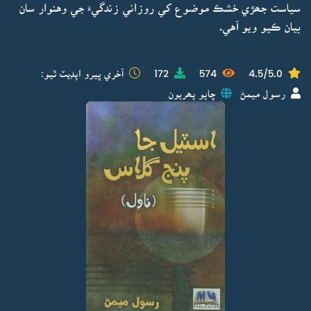
سياست جھڙي خشڪ موضوع کي روزاني زندگيءَ جي وهنوار سان
بيان ڪيو ويو آهي.
4.5/5.0
574
172
آخري ڀيرو اپڊيٽ ٿيو:
رسول ميمڻ
ڇاپو پھريون