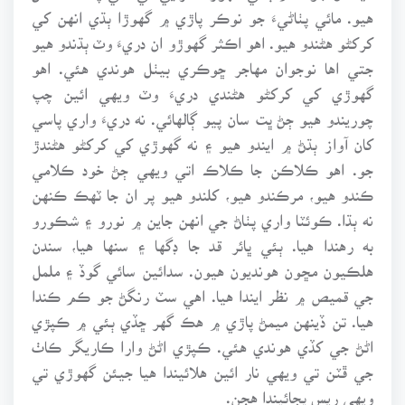
هيو. مائي پٺاڻيءَ جو نوڪر پاڙي ۾ گهوڙا ٻڌي انهن کي
کرکڻو هڻندو هيو. اهو اڪثر گهوڙو ان دريءَ وٽ ٻڌندو هيو
جتي اها نوجوان مهاجر ڇوڪري بيٺل هوندي هئي. اهو
گهوڙي کي کرکڻو هڻندي دريءَ وٽ ويهي ائين چپ
چوريندو هيو ڄڻ ڀت سان پيو ڳالهائي. نه دريءَ واري پاسي
کان آواز ٻڌڻ ۾ ايندو هيو ۽ نه گهوڙي کي کرکڻو هڻندڙ
جو. اهو ڪلاڪن جا ڪلاڪ اتي ويهي ڄڻ خود ڪلامي
ڪندو هيو، مرڪندو هيو، کلندو هيو پر ان جا ٽهڪ ڪنهن
نه ٻڌا. ڪوئٽا واري پٺاڻ جي انهن جاين ۾ نورو ۽ شڪورو
به رهندا هيا. ٻئي ڀائر قد جا ڊگها ۽ سنها هيا، سندن
هلڪيون مڇون هونديون هيون. سدائين سائي گوڏ ۽ ململ
جي قميص ۾ نظر ايندا هيا. اهي سٽ رنگڻ جو ڪم ڪندا
هيا. تن ڏينهن ميمڻ پاڙي ۾ هڪ گهر ڇڏي ٻئي ۾ ڪپڙي
اڻڻ جي کڏي هوندي هئي. ڪپڙي اڻڻ وارا ڪاريگر ڪاٺ
جي ڦٽن تي ويهي نار ائين هلائيندا هيا جيئن گهوڙي تي
ويهي ريس پڄائيندا هجن.