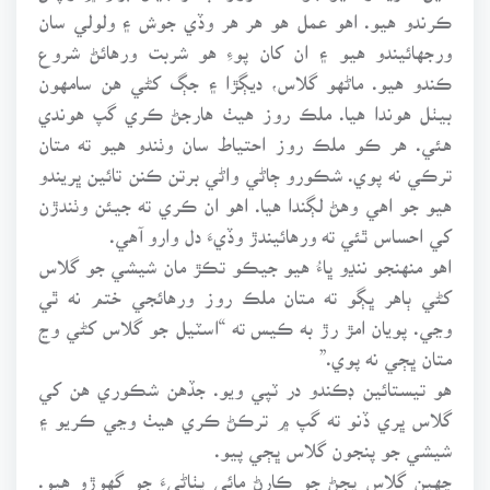
ڪرندو هيو. اهو عمل هو هر هر وڏي جوش ۽ ولولي سان
ورجهائيندو هيو ۽ ان کان پوءِ هو شربت ورهائڻ شروع
ڪندو هيو. ماڻهو گلاس، ديڳڙا ۽ جڳ کڻي هن سامهون
بيٺل هوندا هيا. ملڪ روز هيٺ هارجڻ ڪري گپ هوندي
هئي. هر ڪو ملڪ روز احتياط سان وٺندو هيو ته متان
ترڪي نه پوي. شڪورو ڄاڻي واڻي برتن ڪنن تائين ڀريندو
هيو جو اهي وهڻ لڳندا هيا. اهو ان ڪري ته جيئن وٺندڙن
کي احساس ٿئي ته ورهائيندڙ وڏيءَ دل وارو آهي.
اهو منهنجو ننڍو ڀاءُ هيو جيڪو تڪڙ مان شيشي جو گلاس
کڻي ٻاهر ڀڳو ته متان ملڪ روز ورهائجي ختم نه ٿي
وڃي. پويان امڙ رڙ به ڪيس ته “اسٽيل جو گلاس کڻي وڃ
متان ڀڄي نه پوي.”
هو تيستائين ڊڪندو در ٽپي ويو. جڏهن شڪوري هن کي
گلاس ڀري ڏنو ته گپ ۾ ترڪڻ ڪري هيٺ وڃي ڪريو ۽
شيشي جو پنجون گلاس ڀڄي پيو.
ڇهين گلاس ڀڄڻ جو ڪارڻ مائي پٺاڻيءَ جو گهوڙو هيو.