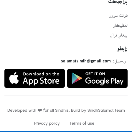
پراجيڪٽ
فونٽ سرور
لفظيڪار
پيغامِ قرآن
رابطو
اي-ميل:
salamatsindh@gmail.com
Developed with ❤️ for all Sindhis. Build by
SindhSalamat
team
Privacy policy
Terms of use