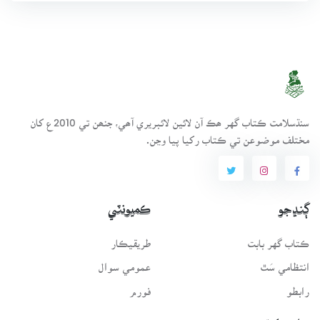
سنڌسلامت ڪتاب گهر ھڪ آن لائين لائبريري آھي، جنھن تي 2010ع کان
مختلف موضوعن تي ڪتاب رکيا پيا وڃن.
ڳنڍجو
ڪميونٽي
ڪتاب گهر بابت
طريقيڪار
انتظامي سَٿ
عمومي سوال
رابطو
فورم