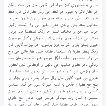
نوري ۽ شڪوري کان سواءِ اتي گاجي خان جي سٽ رنگڻ
جو ڪارخانو به هيو. اهو تڪ جي وڏن ڪارخانن مان هڪ
هيو. اندر وڏي هال ۾ باهه جون چار بٺيون هيون، جن ۾
سدائين باهه پئي ٻرندي هئي. بٺين تي وڏا ٽينڪ رکيل
هوندا هيا جن ۾ مختلف قسم جا رنگ ٽهڪندا هيا. پريان
تختن تي تيزاب جون بوتلون ائين سجائي رکيل هونديون
هيون جيئن بار ۾ شراب جون بوتلون، اهو تيزاب گاجي خان
رنگ پڪو ڪرڻ لاءِ استعمال ڪندو هيو. ڪارخاني جي وچ
تي وڏو ڪاٺ جو صليب لڳل هوندو هيو. ٽانڪين مان سٽ
رنگي ٻاهر ڪڍي صليب جي ٻانهن ۾ لڙڪائي ننڍن لڪڙن
سان ويڙهي نيپوڙيو ويندو هيو. تن ڏينهن اهڙو ڪاروبار
عروج تي هيو. گاجي خان زال سوڌو پاڻيءَ واري جهاز ۾
پنج حج ڪيا ۽ جڏهن به ايندو هيو ته سون جو ڳنڍو سندس
کيسي ۾ پيل هوندو هيو. تن ڏينهن سعودي عرب ۾ سون
سستو ۽ اسان وٽ مهانگو هوندو هيو. حاجي حج ڪري
سون ضرور خريد ڪندا هيا. گاجي خان کي گهر ۾ ٻه