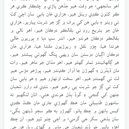
اهو سانجهيءَ جو وقت هيو جڏهن پاڙي ۾ ڇڻڪار ڪري هر
ڪو کٽون ڪڍي ويٺل هيو. هزاري خان بابي سان اچي کٽ
تي ويٺو ۽ بابي هن کي برف ۾ ڳڙ جو شربت پياريو. هزاري
خان جو بئريج روڊ تي بقالڪو دوڪان هيو. اهو نالي ۾
بقالڪو دوڪان هوندو هيو. اندر سڀ دٻا ۽ ٻوريون خالي
هوندا هيا، ڇڙو نقل ۽ ريوڙيون ملندا هيا. هزاري خان
دوڪان اڳيان دوستن سان ويهي ڀنگ گهوٽي پيئندو هيو.
هو ڳالهائيندو تمام گهڻو هيو. اهو مذاق جو ماهر هيو. وات
مان ڏيڏرن ۽ گهوڙن جا آواز ڪڍندو هيو. پوڙهو مڙس هيو
لٺ تي گهمندو هيو. اهو سخت اونهارو هيو ۽ هو بابي سان
کٽ تي ڳڙ جو شربت پي رهيو هيو. ننڍي قد وارو شعبان
جنهن کي گنجي ۽ گوڏ ٻڌل هوندي هئي. اتان لنگهيو ته
سامهون طنبيلي مان هڪ گهوڙي جاري مان ڪنڌ ڪڍي
کيس ٻانهن ۾ چڪ پاتو. گهوڙو به ڪو سڄو ڏينهن بگيءَ
سان ٻڌجي سکر جي گرميءَ ۾ اچي ڇتو ٿيو هيو، ان چڪ
اهڙو پاتس جو ڏند شعبان جي ماس ۾ گهڙي ويا. هن جي