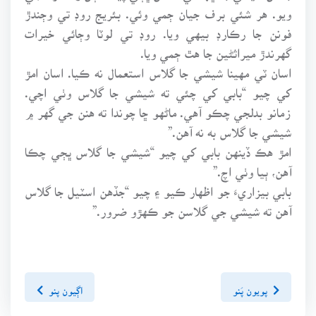
ويو. هر شئي برف جيان ڄمي وئي. بئريج روڊ تي وڄندڙ
فونن جا رڪارڊ بيهي ويا. روڊ تي لوٽا وڄائي خيرات
گهرندڙ ميراثڻين جا هٿ ڄمي ويا.
اسان ٽي مهينا شيشي جا گلاس استعمال نه ڪيا. اسان امڙ
کي چيو “بابي کي چئي ته شيشي جا گلاس وٺي اچي.
زمانو بدلجي چڪو آهي. ماڻهو ڇا چوندا ته هنن جي گهر ۾
شيشي جا گلاس به نه آهن.”
امڙ هڪ ڏينهن بابي کي چيو “شيشي جا گلاس ڀڄي چڪا
آهن، ٻيا وٺي اچ.”
بابي بيزاريءَ جو اظهار ڪيو ۽ چيو “جڏهن اسٽيل جا گلاس
آهن ته شيشي جي گلاسن جو ڪهڙو ضرور.”
پويون پَنو
اڳيون پنو