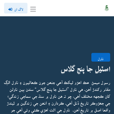
لاگ ان
ناول
اسٽيل جا پنج گلاس
رسول ميمڻ ھڪ اھڙو ليکڪ آھي جنھن جون ڪھاڻيون ۽ ناول الڳ
مقام رکندڙ آهن. هي ناول ”اسٽيل جا پنج گلاس“ سندن ٻين ناولن
کان ڪجهه مختلف آهي، ڇو تہ هن ناول ۾ سنڌ جي سماجي زندگيءَ
جي جھڙوڪر تاريخ ڏنل آهي. ڪردارن ۽ انھن جي زندگين ۾ ٿيندڙ
واقعا اصل ۾ تاريخ آهن. ناول جي اڻت اهڙي ڪئي وئي آهي جو