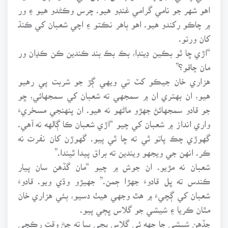
اهو شهر جو نامي گرامي غنڊو هيو. چرس وڪڻدو هيو ۽ ور
۾ چاڪو رکندو هيو. اهو ٻاهر نڪتو ۽ اچي شعبان کي ڪنڌ
کان ورتو.
“اڙي ڇا ٿو بڪين ڊينڊا، بڪ بڪ بند ڪندين ڪن ڪڍان ور
مان چاقو؟”
هزاري خان جيڪو کٽ تي ويهي ڳڙ جو شربت پي رهيو
هيو، ان بهتري ان ۾ سمجهي ته شعبان کي سمجهائي، ڇو
جو قادو سمجهائڻ جهڙو ماڻهو نه هيو. ان پنهنجي مسخريءَ
واري انداز ۾ شعبان کي چيو “اڙي شعبان ڪا ڳالهه نه آهي.
گهوڙي چڪ پاتو ٿي ته ڇا ٿي پيو. گهوڙن کان نفرت نه
ڪر. انهن جي ويجهو ويندين ته براق پيدا ٿيندا.”
شعبان نه مڙيو. ان جوش ۾ چيو “مان گڏهن سان پيار
ڪندس ته ڀل قادوءَ جهڙا ڄمن.” جهيڙو وڌي ويو. قادوءَ
شعبان کي ڳچيءَ ۾ هٿ وجهي هيٺ دسيو، ٻئي هزاري خان
مٿان ڪريا ۽ شيشي جو گلاس ڀڄي پيو.
جڏهن شيشي جا ڇهه ئي گلاس ڀڄي پيا ته ڄڻ وقت رڪجي