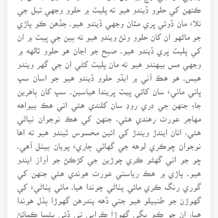
ڪنهن کي حلوو ڏيندو هيو ته پليٽ ۾ حلوو وجهي تيل جي
تلاءَ مان ڏوئي ڀري مٿان وجهي ڏيندو هيو. جڏهن ڪو پاڙي
جو ماڻهو ان کان حلوو وٺڻ ويندو هيو ته ٻين جي ڀيٽ ۾ ان
کي پليٽ ڀري ڏيندو هيو. صبح جو اڃان هو حلوو ٿالهه ۾
وجهي مس بيهندو هيو ته مان پليٽ کڻي ان جي گهر ويندو
هيس. هو هڪ آني ۾ ايڏو حلوو ڏيندو هيو جو اسان سڀ
ڀاتي مانيءَ سان کائي ڀيٽ ڀريندا هياسين. سڀ کان ٻاهرين
جاءِ جنهن جي دري روڊ سان کلندي هئي اتي هڪ بيواهه
مهاجر عورت رهندي هئي، جنهن کي هڪ نوجوان نياڻي
هئي، اتان ايندڙ ويندڙ کي ائين محسوس ٿيندو هيو ته اها
نوجوان ڇوڪري لوهه جي گهاٽي ڄاريءَ پويان بيٺل آهي.
ڇو جو اتي گهڻو ڪري چوڙين جي کڙڪڻ جو آواز ايندو
هيو. پاڙي ۾ هڪ رياستي عورت هوندي هئي جنهن کي
گوري رنگ ڪري مائي پٺاڻي چوندا هيا. مائي پٺاڻيءَ کي
گهوڙن جو طنبيلو هيو جتي ڏهه پندرهن گهوڙا ٻڌل هوندا
هيا، ان جو ڪم بگي گهوڙا ڪرايي تي ڏئي پئسا ڪمائڻ