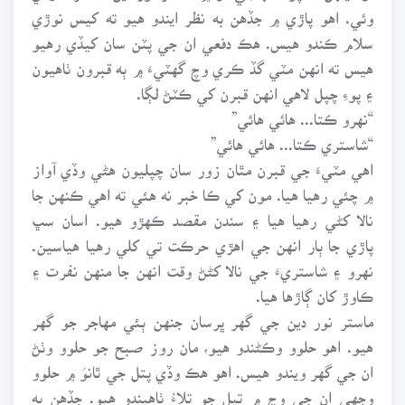
وئي. اهو پاڙي ۾ جڏهن به نظر ايندو هيو ته کيس نوڙي
سلام ڪندو هيس. هڪ دفعي ان جي پٽن سان کيڏي رهيو
هيس ته انهن مٽي گڏ ڪري وچ گهٽيءَ ۾ ٻه قبرون ٺاهيون
۽ پوءِ چپل لاهي انهن قبرن کي ڪٽڻ لڳا.
“نهرو ڪتا... هائي هائي”
“شاستري ڪتا... هائي هائي”
اهي مٽيءَ جي قبرن مٿان زور سان چپليون هڻي وڏي آواز
۾ چئي رهيا هيا. مون کي ڪا خبر نه هئي ته اهي ڪنهن جا
نالا کڻي رهيا هيا ۽ سندن مقصد ڪهڙو هيو. اسان سڀ
پاڙي جا ٻار انهن جي اهڙي حرڪت تي کلي رهيا هياسين.
نهرو ۽ شاستريءَ جي نالا کڻڻ وقت انهن جا منهن نفرت ۽
ڪاوڙ کان ڳاڙها هيا.
ماستر نور دين جي گهر ڀرسان جنهن ٻئي مهاجر جو گهر
هيو. اهو حلوو وڪڻندو هيو، مان روز صبح جو حلوو وٺڻ
ان جي گهر ويندو هيس. اهو هڪ وڏي پتل جي ٿانوَ ۾ حلوو
وجهي ان جي وچ ۾ تيل جو تلاءُ ٺاهيندو هيو. جڏهن به