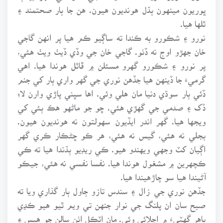
ڀوريون مينهون ٻڌل هونديون هيون. هن جا ٻار صحتمند ۽
ٿلها هيا.
نورو ۽ شڪورو به ڪندا ته ساڳيو ڪم هيا پر انهن گاجي
خان جهڙو اوج نه ڏٺو. گاجي خان جي وڏي ڏيٺ ويٺ هئي،
پر نورو ۽ شڪورو گهرو مسئلن ۾ ڦاٿل هوندا هيا. اهي
گرميءَ جا ڏينهن هيا جڏهن نوري جي گهر واري ٻار کي جنم
ڏئي ٻار سوڌي دنيا مان هلي وئي. اها سڀني پاڙي وارن لاءِ
ڏک ۽ صدمي جي گهڙي هئي. ڇو جو ماڻهو هڪ ٻئي کي
ويجها هيا. گهر اندر ايڏيون سهولتون نه هونديون هيون.
بجلي نه هئي، گيس نه هئي، هر ڪو ڇڻڪار ڪري گهر
اڳيان کٽ وجهي ويهندو هيو. ڪي ريڊيو ٻڌندا هيا ته ڪي
ڪچهرين ۾ مشغول هوندا هيا. نفسا نفسي نه هئي، جيڪو
آڻيندا هيا سو چاڙهيندا هيا.
جڏهن نوري جي زال ۽ سندس تازو ڄاول ٻار گذاري ويا ته
صبح سان ان پلنگ جي نوار جنهن تي ويم ٿيو هيو ڪڍي
ٻاهر گهٽيءَ ۾ اڇلائي وئي. مان اٽڪل اٺن سالن جو هيس ۽