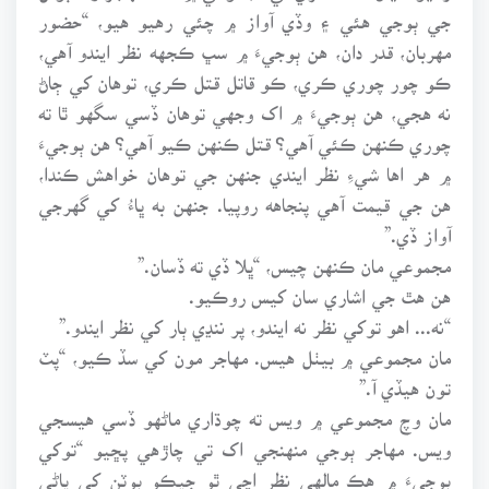
جي ٻوجي هئي ۽ وڏي آواز ۾ چئي رهيو هيو، “حضور
مهربان، قدر دان، هن ٻوجيءَ ۾ سڀ ڪجهه نظر ايندو آهي،
ڪو چور چوري ڪري، ڪو قاتل قتل ڪري، توهان کي ڄاڻ
نه هجي، هن ٻوجيءَ ۾ اک وجهي توهان ڏسي سگهو ٿا ته
چوري ڪنهن ڪئي آهي؟ قتل ڪنهن ڪيو آهي؟ هن ٻوجيءَ
۾ هر اها شيءِ نظر ايندي جنهن جي توهان خواهش ڪندا،
هن جي قيمت آهي پنجاهه روپيا. جنهن به ڀاءُ کي گهرجي
آواز ڏي.”
مجموعي مان ڪنهن چيس، “ڀلا ڏي ته ڏسان.”
هن هٿ جي اشاري سان کيس روڪيو.
“نه... اهو توکي نظر نه ايندو، پر ننڍي ٻار کي نظر ايندو.”
مان مجموعي ۾ بيٺل هيس. مهاجر مون کي سڏ ڪيو، “پٽ
تون هيڏي آ.”
مان وچ مجموعي ۾ ويس ته چوڌاري ماڻهو ڏسي هيسجي
ويس. مهاجر ٻوجي منهنجي اک تي چاڙهي پڇيو “توکي
ٻوجيءَ ۾ هڪ مالهي نظر اچي ٿو جيڪو ٻوٽن کي پاڻي