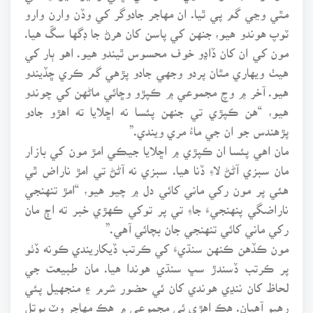
مٿي وڃي گم پي ٿيا. ان مهاجر جادوگر کي وڏن وارن وارو
ٽوپ هوندو هيو، جنهن کي پاسن کان هرڻ جا ڊگها سڱ هيا.
مون کي ان کان ڏاڍو خوف محسوس ٿيندو هيو. اهو ٻار کي
هيٺ ويهاري مٿان پردو وجهي جادو پڙهي گم ڪري ڇڏيندو
هيو. آخر ۾ وچ مجموعي ۾ ڪپڙو وڇائي ماڻهن کي چوندو
هيو، “هن ڪپڙي تي جنهن پئسا نه اڇلايا ته اهڙو جادو
پڙهندس جو ان جي ماءُ مري ويندي.”
مان اهي پئسا ان ڪپڙي ۾ اڇلايا جيڪي امڙ مون کي بازار
مان سبزي آڻڻ لاءِ ڏنا هيا. سبزي نه آڻڻ تي امڙ ناراض ٿي
هئي پر مون رکي ماني کائي دل ۾ چيو هيو، “امڙ تنهنجي
ناراضگي پنهنجيءَ جاءِ تي پر توکي ڪهڙي خبر ته اڄ مان
رکي ماني کائي تنهنجي جان بچائي آهي.”
مون ڪڏهن ڪنهن سنڌيءَ کي ڪرتب ڏيکاريندي ڪونه ڏٺو
پر ڪرتب ڏسندڙ سڀ سنڌي هوندا هيا. مان طبيعت جي
لحاظ کان ننڍي هوندي کان ئي حضور شرم ۽ منجهيل پئي
رهيو آهيان. هڪ اهڙي ئي مجموعي ۾ هڪ مهاجر وٽ بوتل