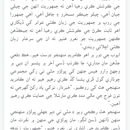
جي ڪوشش ڪري رهيا آهن ته جمهوريت انهن جي چيلي
جيان آهي. چيلو جيڪو مسخرو ۽ جاهل آهي، اهي جمهورا
جي روپ ۾ جمهوريت جي زبان ڪٽي عوام کي ڏيکاري
اهو ثابت ڪرڻ جي ڪوشش ڪري رهيا آهن ته جيڪڏهن
ڪنهن جمهوريت جو نعرو هنيو ته ان جي سرعام زبان
ڪٽي اڇلائي ويندي.”
ايوب جي دور ۾ اهو ڪامريڊ منهنجو دوست هيو. هڪ دفعي
جڏهن مان مداريءَ جا ڪرتب ڏسي آخر ۾ پئسو ان دٻي ۾
وجهڻ وارو هيس جنهن کي ڀولڙو مٿي تي رکي مجموعي
چوڌاري گول ڦري پئسا گڏ ڪري رهيو هيو ته ان ڪامريڊ
منهنجي هٿ کي روڪيو. “خبردار، توکي ياد رکڻ گهرجي ته
تون فوج جي مالي مدد ڪري مارشلا جي حمايت ڪري رهيو
آهين.”
منهنجو هٿ رڪجي ويو ۽ مٿي تي دٻو جهلي ڀولڙو منهنجي
منهن ڏانهن ڏسڻ لڳو. مان ڀولڙي جي منهن ۾ نفرت مان
ڏسي ڪامريڊ جي اشاري تي نعرو هنيو، “جمهوريت زندهه