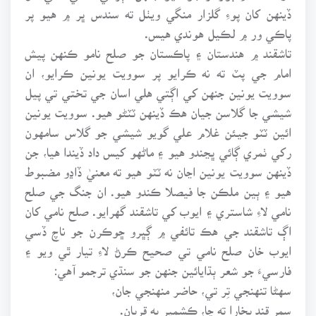
ڏينهن کان پوءِ گلزار منگي ويٺل ته سندس ڀر ۾ هيو پر
پاڪي ور ۾ لڪيل هوندي هيس.
تاشقند ۾ هندستان ۽ پاڪستان جو صلح نامو ڪنهن پيش
امام جي پٽ ته نه ڪرايو پر سوويت يونين ڪرايو، ان
سوويت يونين جنهن کي اڳتي هلي اسان جي تختي تي پيل
شيشي جا گلاسن جيان هڪ ڏينهن ٽٽڻو هيو. سوويت يونين
ائين ٽٽو جيئن غلام علي گويو شيشي جو گلاس سامهون
رکي ٺمري ڳائي ڀڃندو هيو ۽ ماڻهو کيس داد ڏيندا هيا، جن
ڏينهن سوويت يونين اڃان نه ٽٽو هيو ته معنيٰ ڏاڍو مضبوط
هيو ۽ ٻين ملڪن جا فيصلا ڪندو هيو. ان جنگ جي صلح
نامي لاءِ شاستري ۽ ايوب کي تاشقند گهرايو. صلح نامي کان
اڳ تاشقند جي هڪ تائفي ۾ ڳڀرو ڇوڪرن جو ناچ ڏسي
ايوب خان صلح نامي تي صحيح ڪرڻ لاءِ تيار ٿي ويو ۽
فارسيءَ جو شعر ٻڌايائين جنهن جو سنڌي ترجمو آهي:
سهڻا تنهنجي تِر تي، حاضر منهنجي جان،
سمر قند بخارا ته ڇا، ڪشمير به قربان.