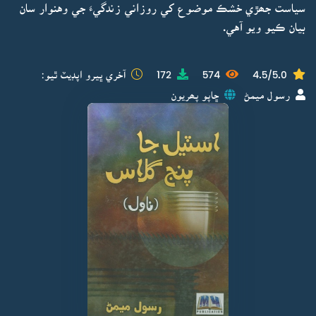
سياست جھڙي خشڪ موضوع کي روزاني زندگيءَ جي وهنوار سان
بيان ڪيو ويو آهي.
4.5/5.0
574
172
آخري ڀيرو اپڊيٽ ٿيو:
رسول ميمڻ
ڇاپو پھريون