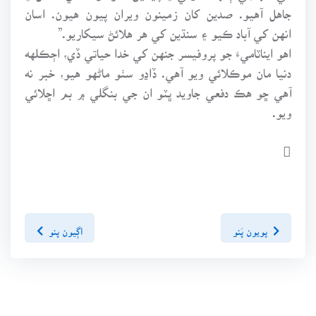
جاهل آهيو. صدين کان زمينون ويران پيون هيون. اسان
انهن کي آباد ڪيو ۽ سنڌين کي هر هلائڻ سيکاريو.”
اهو ايناٽاميءَ جو پروفيسر جنهن کي خدا حياتي ڏي، اڄڪلهه
دنيا مان موڪلائي ويو آهي. ڏاڍو سٺو ماڻهو هيو، خبر نه
آهي ڇو هڪ دفعي جاويد ڀٽو ان جي بنگلي ۾ بم اڇلائي
ويو.

پويون پَنو
اڳيون پنو