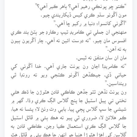
“ڪتو ڇو ڀونڪي رهيو آهي؟ ٻاهر ڪير آهي؟”
مون آڱوٺو سڌو ڪري کيس ڏيکاريندي چيو.
“آڱوٺي کانسواءِ دنيا ۾ رکيو ڇا آهي.”
منهنجي ان جملي تي ڪامريڊ ٽيپ رڪارڊ جو ٻٽڻ بند ڪري
افسوس مان چيو، “نه دوست ائين نه آهي. چار آڱريون ٻيون
به ته آهن.”
مان ان سان متفق نه ٿيس.
“نه ڪامريڊ! اڃان ون يونٽ جاري آهي. خدا آڱوٺي کي
حياتي ڏي. جيڪڏهن آڱوٺو ڪٽجي ويو ته رونڊا ٿي
وينداسين.”
ون يونٽ تڏهن ٽٽو جڏهن ڪاڪي قادن هٿوڙن جا ڌڪ هڻي
تختي تي پيل اسٽيل جا پنج گلاس الڳ ڪري وڌا. گهر ۾
شيشي جا سڀ گلاس ڀڄي پيا. بابي وٽ وٺڻ لاءِ پئسا نه هيا،
ڪم هلائڻ لاءِ ضروري ٿي پيو ته هڪ ٻئي ۾ ڦاٿل اسٽيل
جا گلاس الڳ ڪري استعمال ڪيا وڃن. ڪاڪي قادن به
گلاسن کي اهڙا هٿوڙا هنيا جو انهن جا هڪ ٻئي ۾ ڦاٿل هٿ