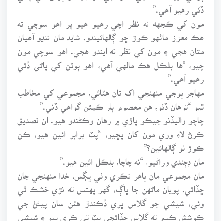
ڏئي رهيو آهي.”
مون کي ڪجهه نه نظر اچي رهيو هيو پر اهو سوچي ته
هڪ معزز ماڻهو ڪوڙ ڇو ڳالهائيندو. شايد مان ننڍو آهيان
متان هجي ۽ مون کي نظر نه ايندو هجي. اهو سوچي مون
چيو، “ها بلڪل هڪ مالهي آهي، اهو ٻوٽن کي پاڻي ڏئي
رهيو آهي.”
مهاجر ٻوجي منهنجي اک تان هٽائي، مجموعي کي مخاطب
ٿيو “توهان ڏٺو، هن معصوم ٻار ڪيئن گواهي ڏني.”
چاچو واليڏنو جيڪو پاڙي ۾ رهان وڪڻندو هيو. ان تصديق
ڪرڻ لاءِ وري مون کان پڇيو، “پٽ برابر ائين هيو، ڪن
ڪوڙ ٿو ڳالهائين؟”
مان ڊڄندي وراڻيو، “نه چاچا، بلڪل ائين هيو.”
مان مجموعي مان ٻاهر نڪري وٺي ڀڳس. خدا منهنجي جان
ڇڏائي. پويان ماڻهن جا ڀاڳ، گهر پهتس ته نڙي خشڪ ٿي
وئي، شيشي جو گلاس ڀري ڏڪندڙ هٿن سان پيئڻ جي
ڪوشش ڪيم ته گلاس ڇڏائجي پٽ تي ڪري پيو ۽ شيشي