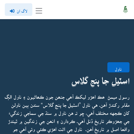
لاگ ان
ناول
اسٽيل جا پنج گلاس
رسول ميمڻ ھڪ اھڙو ليکڪ آھي جنھن جون ڪھاڻيون ۽ ناول الڳ
مقام رکندڙ آهن. هي ناول ”اسٽيل جا پنج گلاس“ سندن ٻين ناولن
کان ڪجهه مختلف آهي، ڇو تہ هن ناول ۾ سنڌ جي سماجي زندگيءَ
جي جھڙوڪر تاريخ ڏنل آهي. ڪردارن ۽ انھن جي زندگين ۾ ٿيندڙ
واقعا اصل ۾ تاريخ آهن. ناول جي اڻت اهڙي ڪئي وئي آهي جو