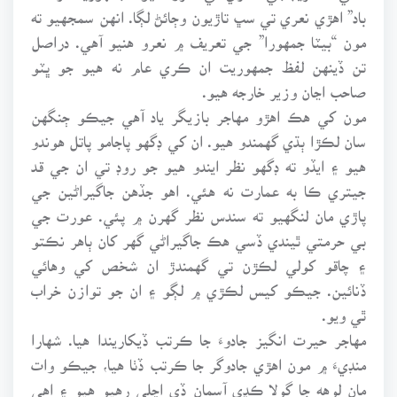
باد” اهڙي نعري تي سڀ تاڙيون وڄائڻ لڳا. انهن سمجهيو ته
مون “بيٽا جمهورا” جي تعريف ۾ نعرو هنيو آهي. دراصل
تن ڏينهن لفظ جمهوريت ان ڪري عام نه هيو جو ڀٽو
صاحب اڃان وزير خارجه هيو.
مون کي هڪ اهڙو مهاجر بازيگر ياد آهي جيڪو ڄنگهن
سان لڪڙا ٻڌي گهمندو هيو. ان کي ڊگهو پاجامو پاتل هوندو
هيو ۽ ايڏو ته ڊگهو نظر ايندو هيو جو روڊ تي ان جي قد
جيتري ڪا به عمارت نه هئي. اهو جڏهن جاگيراڻين جي
پاڙي مان لنگهيو ته سندس نظر گهرن ۾ پئي. عورت جي
بي حرمتي ٿيندي ڏسي هڪ جاگيراڻي گهر کان ٻاهر نڪتو
۽ چاقو کولي لڪڙن تي گهمندڙ ان شخص کي وهائي
ڏنائين. جيڪو کيس لڪڙي ۾ لڳو ۽ ان جو توازن خراب
ٿي ويو.
مهاجر حيرت انگيز جادوءَ جا ڪرتب ڏيکاريندا هيا. شهارا
منڊيءَ ۾ مون اهڙي جادوگر جا ڪرتب ڏٺا هيا، جيڪو وات
مان لوهه جا گولا ڪڍي آسمان ڏي اڇلي رهيو هيو ۽ اهي