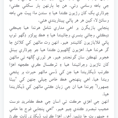
جي باهه وسامي وئي. هن جا ٻارنهن ٻار سکڻي ڪنيءَ
چوڌاري بک کان رڙيون ڪندا هيا ۽ سندن ماءُ پيٽ جي باهه
وسائڻ لاءِ کين هر هر پاڻي پيئاريندي هئي.
پنجابي بازيگرن ۾ اهي مداري شامل هوندا هيا جيڪي
ڊبڪڻي وڄائي بنسري وڄائيندا هيا ۽ هڪ ڀولڙو ڊگهو ٽوپ
پائي قلابازيون کائيندو هيو. انهن وٽ ماڻهن کي کلائڻ جا
گر هوندا هيا. اهڙيون ڳالهيون ڪندا هيا جو چوڌاري بيٺل
هجوم ٽهڪن سان گونجندو هيو. هر ٿوري ڳالهه تي ماڻهن
کان تاڙيون وڄرائيندا هيا ۽ ٽرڪسال ڪري ڪجهه اهڙا
ڪرتب ڏيکاريندا هيا جن کي ڏسي ماڻهو حيرت ۾ پئجي
ويندا هيا. اهي پنهنجي هڪ خاص چيلي جنهن کي “بيٽا
جمهورا” چوندا هيا ان جي زبان ڪٽي ماڻهن کي ڏيکاريندا
هيا.
انهن جي اهڙي حرڪت تي اسان جي هڪ ڪامريڊ دوست
عجيب تبصرو ڪندي چيو هيو، “اهي پنجابي فوج جا حامي
۽ جمهوريت جا دشمن آهن. اهڙا ڪرتب ڏيکاري ثابت ڪرڻ