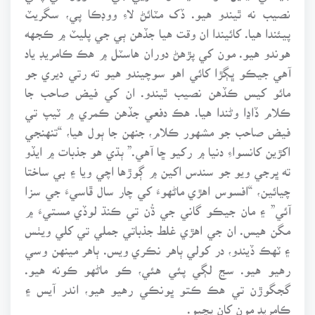
نصيب نه ٿيندو هيو. ڏک مٽائڻ لاءِ ووڊڪا پي، سگريٽ
پيئندا هيا. کائيندا ان وقت هيا جڏهن ٻي جي پليٽ ۾ ڪجهه
هوندو هيو. مون کي پڙهڻ دوران هاسٽل ۾ هڪ ڪامريڊ ياد
آهي جيڪو ڀڳڙا کائي اهو سوچيندو هيو ته رتي ديري جو
مائو کيس ڪڏهن نصيب ٿيندو. ان کي فيض صاحب جا
ڪلام ڏاڍا وڻندا هيا. هڪ دفعي جڏهن ڪمري ۾ ٽيپ تي
فيض صاحب جو مشهور ڪلام، جنهن جا ٻول هيا، “تنهنجي
اکڙين کانسواءِ دنيا ۾ رکيو ڇا آهي.” ٻڌي هو جذبات ۾ ايڏو
ته ڀرجي ويو جو سندس اکين ۾ ڳوڙها اچي ويا ۽ بي ساختا
چيائين، “افسوس اهڙي ماڻهوءَ کي چار سال ڦاسيءَ جي سزا
آئي” ۽ مان جيڪو گاني جي ڌُن تي ڪنڌ لوڏي مستيءَ ۾
مگن هيس. ان جي اهڙي غلط جذباتي جملي تي کلي ويٺس
۽ ٽهڪ ڏيندو، در کولي ٻاهر نڪري ويس. ٻاهر مينهن وسي
رهيو هيو. سڃ لڳي پئي هئي، ڪو ماڻهو ڪونه هيو.
گجگوڙن تي هڪ ڪتو ڀونڪي رهيو هيو، اندر آيس ۽
ڪامريڊ مون کان پڇيو.