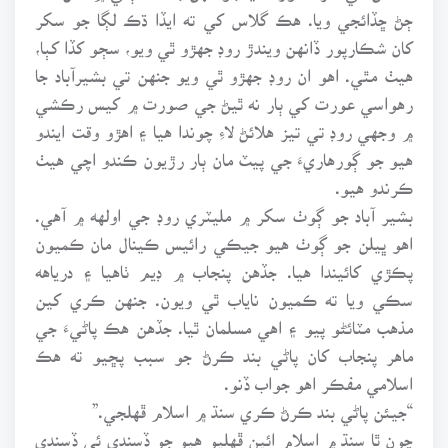
ڄڻ ڇڏائجي ويا. هڪ گلاس کي ته ايڏا ڌڪ لڳا جو سکر
کان شڪارپور ڏانهن ويندڙ روڊ جهڙو ٿي ويو، سڄو کڏا کٻا،
هيٺ مٿي. اهو ان روڊ جهڙو ٿي ويو جنهن تي بشيرآباد جا
رهواسي عورت کي ٻار نه ٿيڻ جي صورت ۾ کيس رڪشي
۾ وجهي روڊ تي تيز هلائڻ لاءِ چوندا هيا ۽ اهڙو وقت ايندو
هيو جو ڳورهاريءَ جي پيٽ مان ٻار رڙيون ڪندو اچي هيٺ
ڪرندو هيو.
بشير آباد جو ڳوٺ سکر ۾ مليٽري روڊ جي اولهه ۾ آهي.
اهو ڀيلن جو ڳوٺ هيو جيڪي رائيس ڪينال مان ڪميون
پڪڙي کائيندا هيا. جڏهن پنجاب ۾ ڊيم ٺاهيا ۽ درياهه
سڪي ويا ته ڪميون ناياب ٿي ويون. جنهن ڪري کين
مذهب مٽائڻو پيو ۽ اهي مسلمان ٿيا. جڏهن هڪ پاڻيءَ جي
ماهر پنجاب کان پاڻي بند ڪرڻ جو سبب پڇيو ته هڪ
اسلامي مفڪر اهو جواب ڏنو.
“جيئن پاڻي بند ڪرڻ ڪري سنڌ ۾ اسلام ڦهلجي.”
چون ٿا سنڌ ۾ اسلام ائين ڦهليو هيو جو ڏسندي ئي ڏسندي