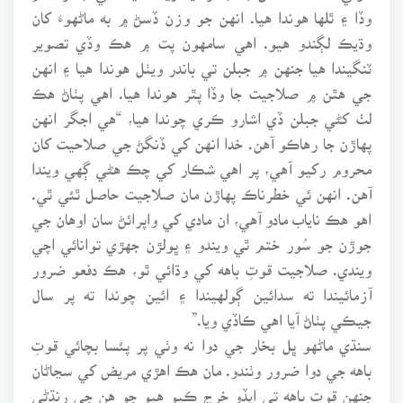
وڏا ۽ ٿلها هوندا هيا. انهن جو وزن ڏسڻ ۾ به ماڻهوءَ کان
وڌيڪ لڳندو هيو. اهي سامهون پت ۾ هڪ وڏي تصوير
ٽنگيندا هيا جنهن ۾ جبلن تي باندر ويٺل هوندا هيا ۽ انهن
جي هٿن ۾ صلاجيت جا وڏا پٿر هوندا هيا. اهي پٺاڻ هڪ
لٺ کڻي جبلن ڏي اشارو ڪري چوندا هيا، “هي اجگر انهن
پهاڙن جا رهاڪو آهن. خدا انهن کي ڏنگڻ جي صلاحيت کان
محروم رکيو آهي، پر اهي شڪار کي چڪ هڻي ڳهي ويندا
آهن. انهن ئي خطرناڪ پهاڙن مان صلاجيت حاصل ٿئي ٿي.
اهو هڪ ناياب مادو آهي، ان مادي کي واپرائڻ سان اوهان جي
جوڙن جو سُور ختم ٿي ويندو ۽ ڀولڙن جهڙي توانائي اچي
ويندي. صلاجيت قوتِ باهه کي وڌائي ٿو، هڪ دفعو ضرور
آزمائيندا ته سدائين ڳولهيندا ۽ ائين چوندا ته پر سال
جيڪي پٺاڻ آيا اهي ڪاڏي ويا.”
سنڌي ماڻهو ڀل بخار جي دوا نه وٺي پر پئسا بچائي قوتِ
باهه جي دوا ضرور وٺندو. مان هڪ اهڙي مريض کي سڃاڻان
جنهن قوتِ باهه تي ايڏو خرچ ڪيو هيو جو هن جي رنڌڻي