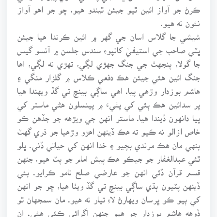
ڪرڻ جو آواز ائين ٿيو جيئن ٿيندو هيو، ڇو جو اهو آواز
نئون نه هيو.
شيشي جا گلاس اسان جي گهر ۾ ائين ڪرندا هيا جيئن
ڀٽي صاحب جي استيفيٰ کانپوءِ سندس جلسن ۾ آنسو گيس
جا گولا، پنجهٺ جي جنگ جهڙي لڳي، تهڙي نه لڳي، اها
جنگ ائين هئي جيئن هڪ دفعي ڪلاس ۾ گلزار منگي ۽
هاشم بوزدار وڙهي پيا. اهي ساڳي بينچ تي گڏ ويهندا هيا
پر سدائين هڪ ٻئي کي پٺيءَ ۾ پينسلون هڻي ماستر کي
پيا دانهون ڏيندا هيا. ماستر انهن جي ويڙهه جو جڏهن ڪو
خاص ازالو نه ڪيو ته هڪ ڏينهن اهڙو وڙهيا جو ذري گهٽ
ٻنهي مان هڪ مرندي بچيو ۽ خدا انهن کي حياتي ڏني. ڀلو
ٿئي عبدالغفار جو جيڪو هڪ پيش امام جو پٽ هيو، جنهن
قسم قرآن ڏئي انهن جو عارضي صلح نامو ڪرايو. ٻئي
ڏينهن پٽيون ٻڌي ساڳي بينچ تي گڏ ويٺا هيا، ڇو جو انهن
کي ٻيو ڪو ڀرسان ويهارڻ لاءِ تيار نه هيو. مان سمجهان ٿو
ڏوهه هاشم بوزدار جو هيو جنهن اڳرائي ڪئي هئي. ان