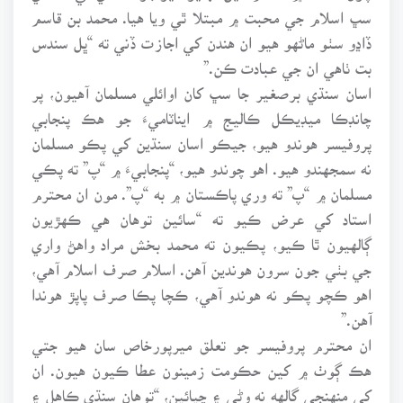
سڀ اسلام جي محبت ۾ مبتلا ٿي ويا هيا. محمد بن قاسم
ڏاڍو سٺو ماڻهو هيو ان هندن کي اجازت ڏني ته “ڀل سندس
بت ٺاهي ان جي عبادت ڪن.”
اسان سنڌي برصغير جا سڀ کان اوائلي مسلمان آهيون، پر
چانڊڪا ميڊيڪل ڪاليج ۾ ايناٽاميءَ جو هڪ پنجابي
پروفيسر هوندو هيو، جيڪو اسان سنڌين کي پڪو مسلمان
نه سمجهندو هيو. اهو چوندو هيو، “پنجابيءَ ۾ “پ” ته پڪي
مسلمان ۾ “پ” ته وري پاڪستان ۾ به “پ”. مون ان محترم
استاد کي عرض ڪيو ته “سائين توهان هي ڪهڙيون
ڳالهيون ٿا ڪيو، پڪيون ته محمد بخش مراد واهڻ واري
جي بٺي جون سرون هوندين آهن. اسلام صرف اسلام آهي،
اهو ڪچو پڪو نه هوندو آهي، ڪچا پڪا صرف پاپڙ هوندا
آهن.”
ان محترم پروفيسر جو تعلق ميرپورخاص سان هيو جتي
هڪ ڳوٺ ۾ کين حڪومت زمينون عطا ڪيون هيون. ان
کي منهنجي ڳالهه نه وڻي ۽ چيائين، “توهان سنڌي ڪاهل ۽