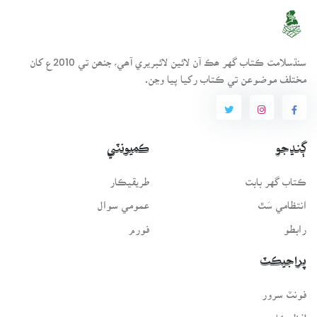
سنڌسلامت ڪتاب گهر ھڪ آن لائين لائبريري آھي، جنھن تي 2010ع کان
مختلف موضوعن تي ڪتاب رکيا پيا وڃن.
ڳنڍجو
ڪميونٽي
ڪتاب گهر بابت
طريقيڪار
انتظامي سَٿ
عمومي سوال
رابطو
فورم
پراجيڪٽ
فونٽ سرور
لفظيڪار