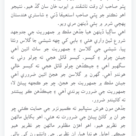
ڀٽو صاحب ان وقت تاشقند ۾ ايوب خان سان گڏ هيو. نتيجو
اهو نڪتو جو ڀٽي صاحب استعيفا ڏني ۽ شاستري هندستان
پهچي شرم ۾ ٻئي ڏينهن مري ويو.
اهي ساڳيا ڏينهن هيا جڏهن ملڪ ۾ جمهوريت جي جدوجهد
شروع ٿيڻ واري هئي ۽ بابي کي ڇهه شيشي جا گلاس وٺڻا
پيا. شيشي جي گلاسن ۽ جمهوريت جو ساٿ ائين آهي
جيئن چولو ۽ کيسو. کيسو ڦاٽل هجي ته چولو وٺي نه
سگهبو آهي ۽ جيڪڏهن چولو ڦاٽل هجي ته کيسو خالي
هوندو آهي. گهرن ۾ گلاسن جو هجڻ ائين ضروري آهي
جيئن ملڪ ۾ جمهوريت جو هجڻ. ڇو جو ڪجهه پيئڻ لاءِ
جمهوريت جي ضرورت پوندي آهي ۽ جيڪڏهن ڪو پيئندو
ته کائيندو ضرور.
جڏهن مون هوش سنڀاليو ته ڪميونزم جي حمايت ڪئي ڇو
جو ان ۾ کائڻ پيئڻ جي ضرورت نه هئي. اهو بکايل ماڻهن
جو نظريو هيو، اهو اهڙن مظلوم ماڻهن جو نظريو هيو
جيڪي اڃايل هوندا هيا. ان نظريي جي دانشورن کي پاڻي