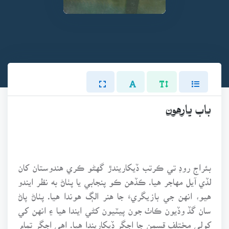
باب يارهون
بئراج روڊ تي ڪرتب ڏيکاريندڙ گهڻو ڪري هندوستان کان
لڏي آيل مهاجر هيا. ڪڏهن ڪو پنجابي يا پٺاڻ به نظر ايندو
هيو، انهن جي بازيگريءَ جا هنر الڳ هوندا هيا. پٺاڻ پاڻ
سان گڏ وڏيون ڪاٺ جون پيٽيون کڻي ايندا هيا ۽ انهن کي
کولي مختلف قسمن جا اجگر ڏيکاريندا هيا. اهي اجگر تمام