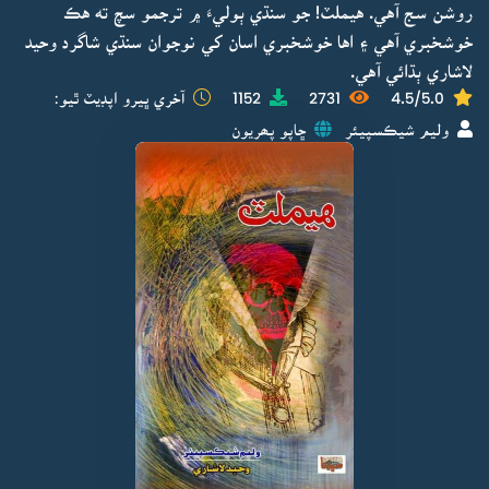
روشن سج آهي. هيملٽ! جو سنڌي ٻوليءَ ۾ ترجمو سچ ته هڪ
خوشخبري آهي ۽ اها خوشخبري اسان کي نوجوان سنڌي شاگرد وحيد
لاشاري ٻڌائي آهي.
4.5/5.0
2731
1152
آخري ڀيرو اپڊيٽ ٿيو:
وليم شيڪسپيئر
ڇاپو پھريون