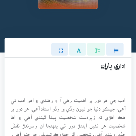
اداري پاران
ادب جي هر دور ۾ اهميت رهي آ ۽ رهندي ۽ اهو ادب ئي
آهي، جيڪو دنيا جو ٽيون وڏي ۾ وڏو استاد آهي. هر دور ۾
هڪ اهڙي ته زبردست شخصيت پيدا ٿيندي آهي ۽ اها
شخصيت هر نئين ايندڙ دور تي پنهنجا اڻ وسرندڙ نقشَ
ڇڏي ويندي آهي. شخصي اثر جهڙوڪ تبديلي جو جنم آهي.