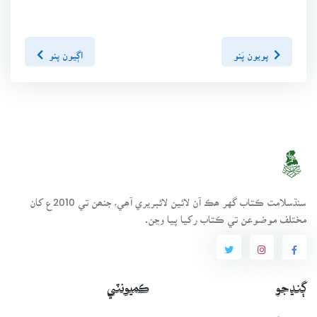
پويون پَنو
اڳيون پنو
سنڌسلامت ڪتاب گهر ھڪ آن لائين لائبريري آھي، جنھن تي 2010ع کان
مختلف موضوعن تي ڪتاب رکيا پيا وڃن.
ڳنڍجو
ڪميونٽي