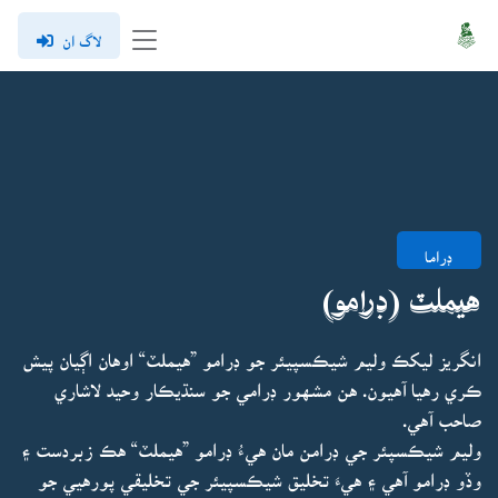
لاگ ان
ڊراما
هيملٽ (ڊرامو)
انگريز ليکڪ وليم شيڪسپيئر جو ڊرامو ”هيملٽ“ اوهان اڳيان پيش
ڪري رهيا آهيون. هن مشهور ڊرامي جو سنڌيڪار وحيد لاشاري
صاحب آهي.
وليم شيڪسپئر جي ڊرامن مان هيءُ ڊرامو ”هيملٽ“ هڪ زبردست ۽
وڏو ڊرامو آهي ۽ هيءَ تخليق شيڪسپيئر جي تخليقي پورهيي جو