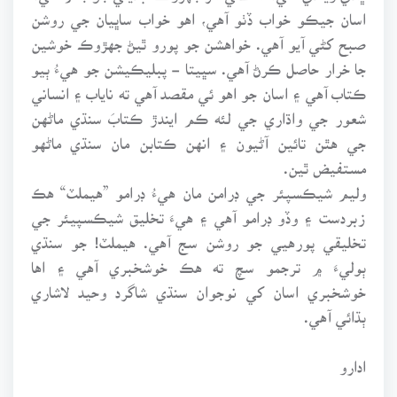
اسان جيڪو خواب ڏٺو آهي، اهو خواب ساڀيان جي روشن
صبح کڻي آيو آهي. خواهشن جو پورو ٿيڻ جهڙوڪ خوشين
جا خرار حاصل ڪرڻ آهي. سڀيتا - پبليڪيشن جو هيءُ ٻيو
ڪتاب آهي ۽ اسان جو اهو ئي مقصد آهي ته ناياب ۽ انساني
شعور جي واڌاري جي لئه ڪم ايندڙ ڪتابَ سنڌي ماڻهن
جي هٿن تائين آڻيون ۽ انهن ڪتابن مان سنڌي ماڻهو
مستفيض ٿين.
وليم شيڪسپئر جي ڊرامن مان هيءُ ڊرامو ”هيملٽ“ هڪ
زبردست ۽ وڏو ڊرامو آهي ۽ هيءَ تخليق شيڪسپيئر جي
تخليقي پورهيي جو روشن سج آهي. هيملٽ! جو سنڌي
ٻوليءَ ۾ ترجمو سچ ته هڪ خوشخبري آهي ۽ اها
خوشخبري اسان کي نوجوان سنڌي شاگرد وحيد لاشاري
ٻڌائي آهي.
ادارو