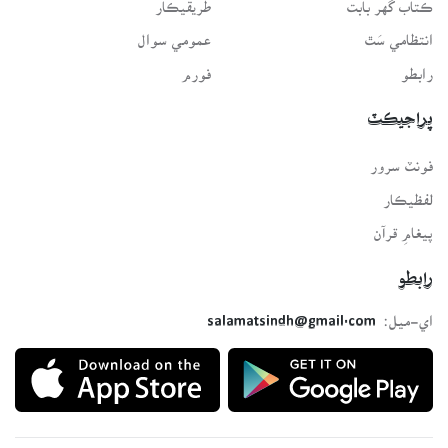
ڪتاب گهر بابت
طريقيڪار
انتظامي سَٿ
عمومي سوال
رابطو
فورم
پراجيڪٽ
فونٽ سرور
لفظيڪار
پيغامِ قرآن
رابطو
اي-ميل:
salamatsindh@gmail.com