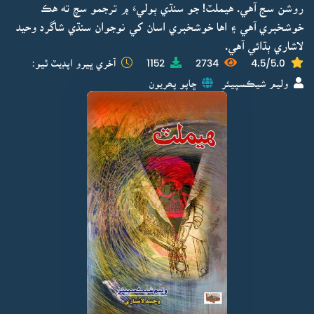
روشن سج آهي. هيملٽ! جو سنڌي ٻوليءَ ۾ ترجمو سچ ته هڪ
خوشخبري آهي ۽ اها خوشخبري اسان کي نوجوان سنڌي شاگرد وحيد
لاشاري ٻڌائي آهي.
4.5/5.0
2734
1152
آخري ڀيرو اپڊيٽ ٿيو:
وليم شيڪسپيئر
ڇاپو پھريون