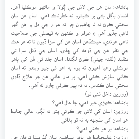
بادشاهه: مان هن جي لاش جي ڳولا ۾ ماڻهو موڪليا آهن.
انسان پاڳل پڻي ۾ ڪيترو نه خطرناڪ آهي. اسان هن سان
سختي ڪرڻ نه ٿا چاهيون ڇو ته عوام جي دل ۾ هن گهر
ٺاهي ڇڏيو آهي ۽ عوام ۾ ڪنهن به فيصلي جي صلاحيت
ناهي هوندي. جيڪڏهن اسان هن کي سزا ڏيون ٿا ته هر هڪ
جي نظر هن جي ڏوهه کي ڇڏي. اسان جي ڏنل سزا تي
تنقيد (نُقته چيني) ڪرڻ لڳندا. اسان جلد ئي هُن کي ٻاهر
موڪلي رهيا آهيون ته پوءِ به اهو ئي چيو ويندو ته اسان
ڪائي سازش ڪئي آهي، پر مان هاڻي هن جو علاج ڏاڍي
سختي سان ڪندس. نه ته ٻيو ڪوئي چارو نه آهي.
(روزين داخل ٿئي ٿو)
بادشاهه: ڪهڙي خبر آهي، ڇا حال آهي؟
روزين: اسان کي لاش جو ڪوئي پتو نه لڳو. عالي جناب!
هو اسان کي ڪجهه به نه ٿو ٻڌائي
بادشاهه: پر هو ڪٿي آهي؟
روزين: عاليجناب! هو ٻاهر سپاهين سان گڏ بيٺا توهان جي