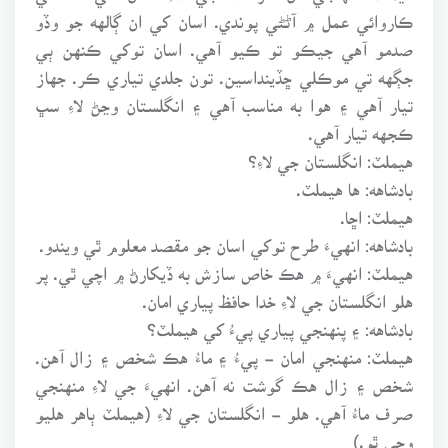
ڪاروائي عمل ۾ آڻڻي پوندي. اسان کي ان ڳالهه جو وڏو
صدمو آهي جيڪو تو ڪيو آهي. اسان توکي ڪنهن ٻي
جڳهه تي موڪلي ڇڏينداسين. تون جلدي تياري ڪر. جهاز
تيار آهي ۽ هوا به مناسب آهي ۽ انگلستان وڃڻ لاءِ سڀ
ڪجهه تيار آهي.
هيملٽ: انگلستان جي لاءِ؟
بادشاهه: ها هيملٽ.
هيملٽ: اڇا.
بادشاهه: انهيءَ طرح توکي اسان جو مقصد معلوم ٿي ويندو.
هيملٽ: انهيءَ ۾ هڪ خاص سازش به ڏيکارڻ ۾ اچي ٿي. پر
هلو انگلستان جي لاءِ خدا حافظ پياري امان.
بادشاهه: ۽ پنهنجي پياري پيءُ کي هيملٽ؟
هيملٽ: منهنجي امان - پيءُ ۽ ماءُ هڪ شخص ۽ زال آهن.
شخص ۽ زال هڪ گوشت نه آهن. انهيءَ جي لاءِ منهنجي
صرف ماءُ آهي. هلو - انگلستان جي لاءِ (هيملٽ ٻاهر هليو
وڃي ٿو.)