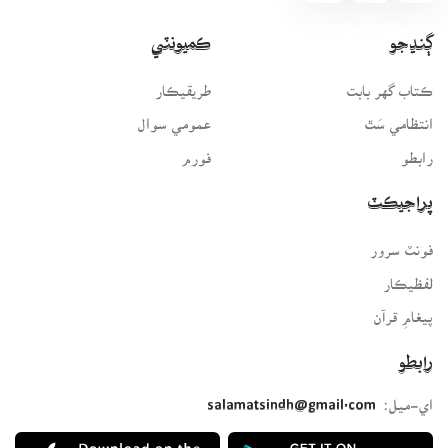
ڳنڍجو
ڪميونٽي
ڪتاب گهر بابت
طريقيڪار
انتظامي سَٿ
عمومي سوال
رابطو
فورم
پراجيڪٽ
فونٽ سرور
لفظيڪار
پيغامِ قرآن
رابطو
اي-ميل:
salamatsindh@gmail.com