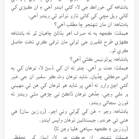
بادشاهه کي خوراڪ جي لاءِ کڻي ايندو آهي ۽ ان ڪيڙي کي
کائي ويل مڇي کي کائي تازو توانو ٿي ويندو آهي.
بادشاهه: ان مان تنهنجو ڇا مطلب آهي؟
هيملٽ: ڪجهه به نه صرف اهو ٻڌائڻ چاهيان ٿو ته بادشاهه
ڪهڙي طرح فقيرن جي ٽولي مان ترقي ڪري تخت حاصل
ڪري ٿو.
بادشاهه: پولونيس ڪٿي آهي؟
هيملٽ: جنت ۾ آهي. چئو ته ان کي ڏسڻ لاءِ توهان کي به
اتي موڪلي ڇڏيان. شايد توهان وٽ ڪو سفير ان جي خبر
کڻي اچڻ وارو نه آهي پر شايد هو ٿوهان کي هن ئي مهيني
۾ ملي وڃي. جڏهن توهان ڏاڪڻ تي چڙهي مٿي ويندوَ ته
فورن سڃاڻي ويندوَ.
بادشاهه: وڃو - هُن کي ڳولي وٺي اچو. (روزين سان) هي
هتي ئي هوندو. جيستائين توهان واپس ايندوَ.
(روزين ۽ ڪجهه سپاهي هليا وڃن ٿا)
هيملٽ تنهنجي ان حرڪت جي لاءِ اسان کي تحفظي