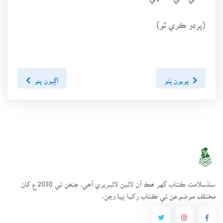
(پردو ڪري ٿو)
پويون پَنو
اڳيون پنو
سنڌسلامت ڪتاب گهر ھڪ آن لائين لائبريري آھي، جنھن تي 2010ع کان
مختلف موضوعن تي ڪتاب رکيا پيا وڃن.