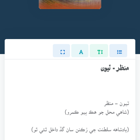
منظر - ٽيون
ٽيون - منظر
(شاهي محل جو هڪ ٻيو ڪمرو)
(بادشاهه سلطنت جي رُڪنن سان گڏ داخل ٿئي ٿو)