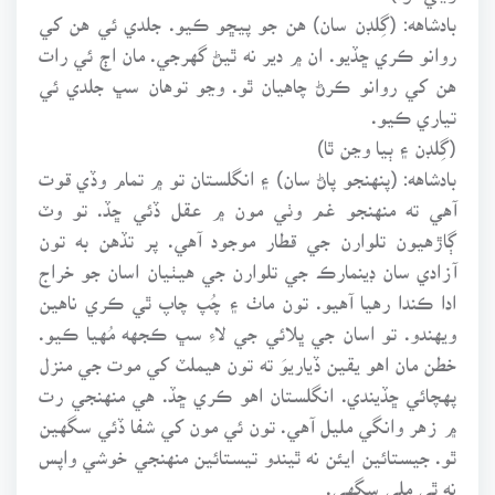
بادشاهه: (گِلڊن سان) هن جو پيڇو ڪيو. جلدي ئي هن کي
روانو ڪري ڇڏيو. ان ۾ دير نه ٿيڻ گهرجي. مان اڄ ئي رات
هن کي روانو ڪرڻ چاهيان ٿو. وڃو توهان سڀ جلدي ئي
تياري ڪيو.
(گِلڊن ۽ ٻيا وڃن ٿا)
بادشاهه: (پنهنجو پاڻ سان) ۽ انگلستان تو ۾ تمام وڏي قوت
آهي ته منهنجو غم وٺي مون ۾ عقل ڏئي ڇڏ. تو وٽ
ڳاڙهيون تلوارن جي قطار موجود آهي. پر تڏهن به تون
آزادي سان ڊينمارڪ جي تلوارن جي هيٺيان اسان جو خراج
ادا ڪندا رهيا آهيو. تون ماٺ ۽ چُپ چاپ ٿي ڪري ناهين
ويهندو. تو اسان جي ڀلائي جي لاءِ سڀ ڪجهه مُهيا ڪيو.
خطن مان اهو يقين ڏياريوَ ته تون هيملٽ کي موت جي منزل
پهچائي ڇڏيندي. انگلستان اهو ڪري ڇڏ. هي منهنجي رت
۾ زهر وانگي مليل آهي. تون ئي مون کي شفا ڏئي سگهين
ٿو. جيستائين ايئن نه ٿيندو تيستائين منهنجي خوشي واپس
نه ٿي ملي سگهي.