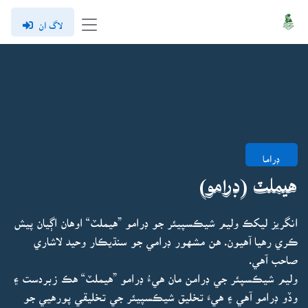
لاگ ان
ڊراما
هيملٽ (ڊرامو)
انگريز ليکڪ وليم شيڪسپيئر جو ڊرامو ”هيملٽ“ اوهان اڳيان پيش
ڪري رهيا آهيون. هن مشهور ڊرامي جو سنڌيڪار وحيد لاشاري
صاحب آهي.
وليم شيڪسپئر جي ڊرامن مان هيءُ ڊرامو ”هيملٽ“ هڪ زبردست ۽
وڏو ڊرامو آهي ۽ هيءَ تخليق شيڪسپيئر جي تخليقي پورهيي جو