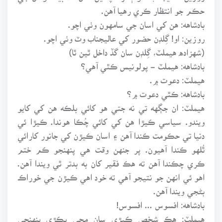
حڪم جو انتظار ڪري رهيا آهن.
بادشاهه: هن کي اسان جي سامهون وٺي اچو.
روزين: او! گِلڊن حضور کي عاليجناب وٽ وٺي اچو.
(شهزاده هيملٽ، گِلڊن سان گڏ داخل ٿين ٿا)
بادشاهه: هيملٽ - پولونيس ڪٿي آهي؟
هيملٽ: دعوت ۾.
بادشاهه: ڪٿي دعوت ۾؟
هيملٽ: ان جڳهه تي نه جتي هو کائي بلڪه هن کي کايو
ويندو. سياسي ڪيڙا هن کي کائي چُڪا هوندا. ڪيڙا ئي
دنيا تي حڪومت ڪندا آهن ۽ اسان ڪيڙن کي جانور کارائي
ٿُلهو ڪندا آهيون. پر جنهن وقت هي پنهنجو ڪم ختم
ڪري چڪندا آهن ته هڪ فقير کان به بدتر ٿي ويندا آهن.
اهو ئي انهن جو نتيجو آهي ته خود اهي ڪيڙن جي خوراڪ
بڻجي ويندا آهن.
بادشاهه: افسوس ... افسوس!
هيملٽ: هڪ شخص ڪيڙي سان مڇي پڪڙي پنهنجي