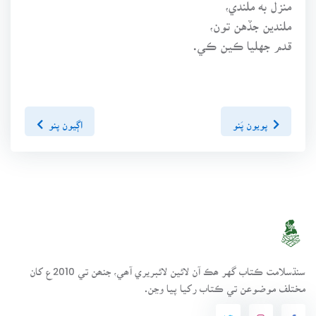
منزل به ملندي،
ملندين جڏهن تون،
قدم جهليا ڪين ڪي.
پويون پَنو
اڳيون پنو
سنڌسلامت ڪتاب گهر ھڪ آن لائين لائبريري آھي، جنھن تي 2010ع کان
مختلف موضوعن تي ڪتاب رکيا پيا وڃن.