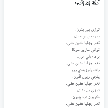
توڙي پير پٿون،
توڙي پير پٿون،
پوءِ به پرين مون،
قدم جهليا ڪين ڪي.
توکي ساريو سرتا!
پرھ ويلي مون،
قدم جهليا ڪين ڪي.
واٽ ولوڙيندي وو،
پئجي ويون لڦون،
قدم جهليا ڪين ڪي.
توڙي دل مٿان،
ڪريون درد ڇِپون،
قدم جهليا ڪين ڪي.