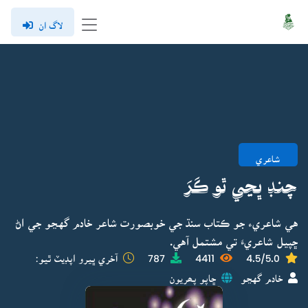
لاگ ان
شاعري
چنڊ ڀڃي ٿو ڪَرَ
هي شاعريء جو ڪتاب سنڌ جي خوبصورت شاعر خادم گهڃو جي اڻ
ڇپيل شاعريءَ تي مشتمل آهي.
4.5/5.0
4411
787
آخري ڀيرو اپڊيٽ ٿيو:
خادم گهڃو
ڇاپو پھريون