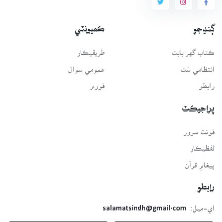
ڳنڍجو
ڪميونٽي
ڪتاب گهر بابت
طريقيڪار
انتظامي سَٿ
عمومي سوال
رابطو
فورم
پراجيڪٽ
فونٽ سرور
لفظيڪار
پيغامِ قرآن
رابطو
اي-ميل:
salamatsindh@gmail.com