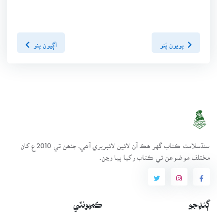
پويون پَنو
اڳيون پنو
سنڌسلامت ڪتاب گهر ھڪ آن لائين لائبريري آھي، جنھن تي 2010ع کان
مختلف موضوعن تي ڪتاب رکيا پيا وڃن.
ڳنڍجو
ڪميونٽي