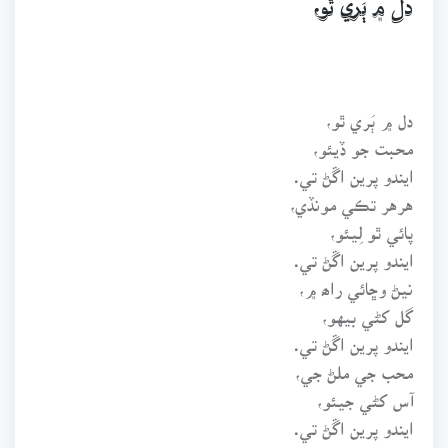
دل ۾ ٻَري ٿو،
دل ۾ ٻَري ٿو،
محبت جو ڏيئو،
ايندو پرين اڱڻ تي.
هرهر تڪي مونڏي،
پائي ٿو لِيئو،
ايندو پرين اڱڻ تي.
نيڻ وڇائي راھ ۾،
گل کڻي بيهو،
ايندو پرين اڱڻ تي.
محب جي ملڻ جي،
آس کڻي جيئو،
ايندو پرين اڱڻ تي.