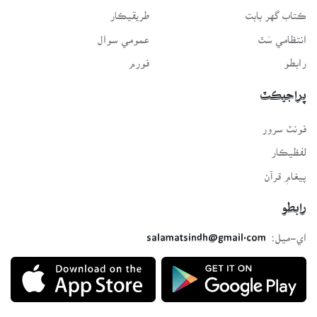
ڪتاب گهر بابت
طريقيڪار
انتظامي سَٿ
عمومي سوال
رابطو
فورم
پراجيڪٽ
فونٽ سرور
لفظيڪار
پيغامِ قرآن
رابطو
اي-ميل:
salamatsindh@gmail.com