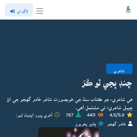
لاگ ان
شاعري
چنڊ ڀڃي ٿو ڪَرَ
هي شاعريء جو ڪتاب سنڌ جي خوبصورت شاعر خادم گهڃو جي اڻ
ڇپيل شاعريءَ تي مشتمل آهي.
4.5/5.0
4411
787
آخري ڀيرو اپڊيٽ ٿيو:
خادم گهڃو
ڇاپو پھريون