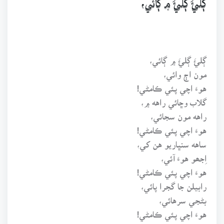
ڳلئَ ڳلئَ ۾ ڳائي،
ڳلئَ ڳلئَ ۾ ڳائي،
مون اڄ وائي،
هوءَ اچي پئي ڪامڻي!
گلاب وڇائي راهه ۾،
راهه مون سجائي،
هوءَ اچي پئي ڪامڻي!
ساهه سنڀاريو هن کي،
اِجھو هوءَ آئي،
هوءَ اچي پئي ڪامڻي!
رابيلن جا گجرا پائي،
بڻجي سرهائي،
هوءَ اچي پئي ڪامڻي!