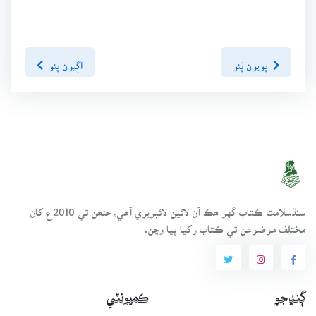
پويون پَنو
اڳيون پنو
سنڌسلامت ڪتاب گهر ھڪ آن لائين لائبريري آھي، جنھن تي 2010ع کان
مختلف موضوعن تي ڪتاب رکيا پيا وڃن.
ڳنڍجو
ڪميونٽي