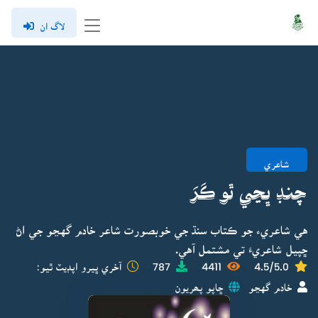
لاگ ان
شاعري
چنڊ ڀڃي ٿو ڪَرَ
هي شاعريء جو ڪتاب سنڌ جي خوبصورت شاعر خادم گهڃو جي اڻ
ڇپيل شاعريءَ تي مشتمل آهي.
4.5/5.0
4411
787
آخري ڀيرو اپڊيٽ ٿيو:
خادم گهڃو
ڇاپو پھريون