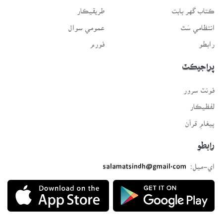
ڪتاب گهر بابت
طريقيڪار
انتظامي سَٿ
عمومي سوال
رابطو
فورم
پراجيڪٽ
فونٽ سرور
لفظيڪار
پيغامِ قرآن
رابطو
اي-ميل:
salamatsindh@gmail.com