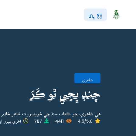
ڀاڱا
شاعري
چنڊ ڀڃي ٿو ڪَرَ
هي شاعريء جو ڪتاب سنڌ جي خوبصورت شاعر خادم گ
4.5/5.0
4411
787
آخري ڀيرو اپ