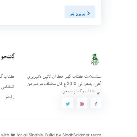
پويون پَنو
ڳنڍجو
سنڌسلامت ڪتاب گهر ھڪ آن لائين لائبريري
ڪتاب گهر
آھي، جنھن تي 2010ع کان مختلف موضوعن
انتظامي 
تي ڪتاب رکيا پيا وڃن.
رابطو
with ❤️ for all Sindhis. Build by
SindhSalamat
team