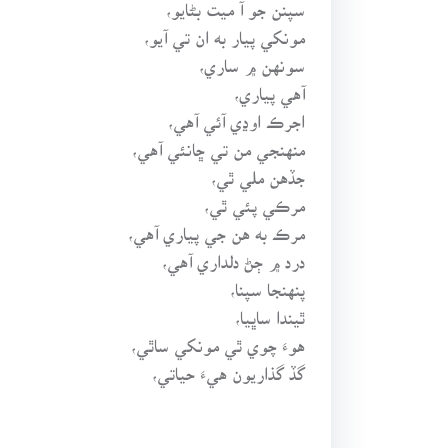
سپنن جو آ ميت بڻايو،
مونکي پيار به ان تي آيو،
سونهن ۾ ساري،
آهي پياري،
اجرڪ اوڍي آئي آهي،
منهنجي من تي ڇانئي آهي،
جڏهن ملي ٿي،
مرڪي پئي ٿي،
مرڪ به هن جي پياري آهي،
درد ۾ ڄڻ دلداري آهي،
پنهنجا سپنا،
ٿيندا ساڀيا،
هوءَ چوي ٿي مونکي ساٿي،
گڏ گذاريون هيءَ حياتي،