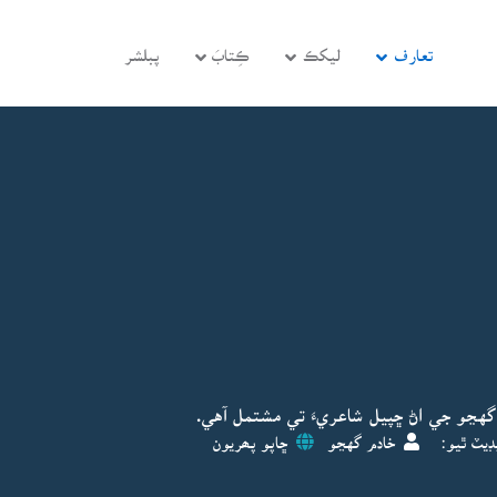
تعارف
ليکڪ
ڪِتابَ
پبلشر
هڃو جي اڻ ڇپيل شاعريءَ تي مشتمل آهي.
ڊيٽ ٿيو:
خادم گهڃو
ڇاپو پھريون