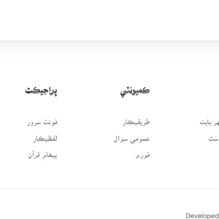
ڪميونٽي
پراجيڪٽ
 بابت
طريقيڪار
فونٽ سرور
سَٿ
عمومي سوال
لفظيڪار
فورم
پيغامِ قرآن
Developed 