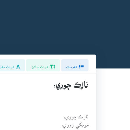
فھرست
فونٽ سائيز
فونٽ مٽاي
نازڪ ڇوري،
نازڪ ڇوري،
مونکي زوري،