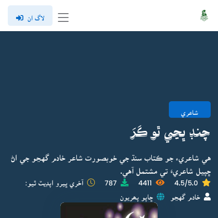
لاگ ان
شاعري
چنڊ ڀڃي ٿو ڪَرَ
هي شاعريء جو ڪتاب سنڌ جي خوبصورت شاعر خادم گهڃو جي اڻ
ڇپيل شاعريءَ تي مشتمل آهي.
4.5/5.0
4411
787
آخري ڀيرو اپڊيٽ ٿيو:
خادم گهڃو
ڇاپو پھريون