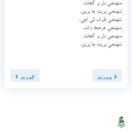
منهنجي دل ۾ گھاٽ،
تنهنجي پريت جا پرين.
تنهنجي طرف ٿي اچي،
منهنجي هرهڪ واٽ،
منهنجي دل ۾ گھاٽ،
تنهنجي پريت جا پرين.
پويون پَنو
اڳيون پنو