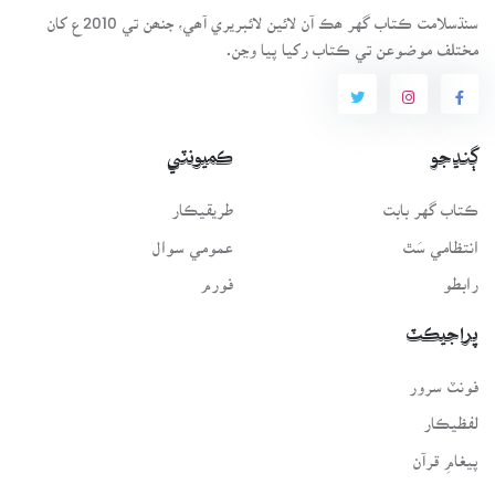
سنڌسلامت ڪتاب گهر ھڪ آن لائين لائبريري آھي، جنھن تي 2010ع کان
مختلف موضوعن تي ڪتاب رکيا پيا وڃن.
ڳنڍجو
ڪميونٽي
ڪتاب گهر بابت
طريقيڪار
انتظامي سَٿ
عمومي سوال
رابطو
فورم
پراجيڪٽ
فونٽ سرور
لفظيڪار
پيغامِ قرآن