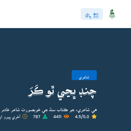
ڀاڱا
شاعري
چنڊ ڀڃي ٿو ڪَرَ
هي شاعريء جو ڪتاب سنڌ جي خوبصورت شاعر خادم گ
4.5/5.0
4411
787
آخري ڀيرو اپ