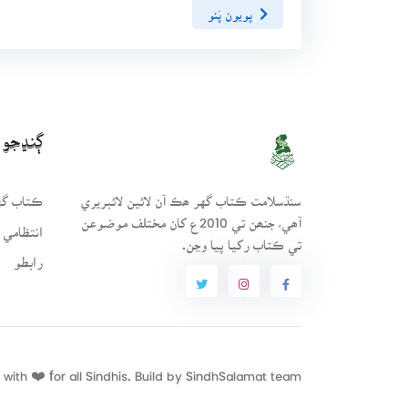
پويون پَنو
ڳنڍجو
سنڌسلامت ڪتاب گهر ھڪ آن لائين لائبريري
ڪتاب گهر
آھي، جنھن تي 2010ع کان مختلف موضوعن
انتظامي 
تي ڪتاب رکيا پيا وڃن.
رابطو
with ❤️ for all Sindhis. Build by
SindhSalamat
team