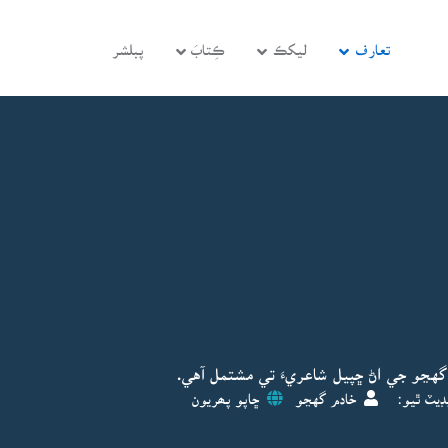
تعارف
ليکڪ
ڪِتابَ
پبلشر
هڃو جي اڻ ڇپيل شاعريءَ تي مشتمل آهي.
ڊيٽ ٿيو:
خادم گهڃو
ڇاپو پھريون