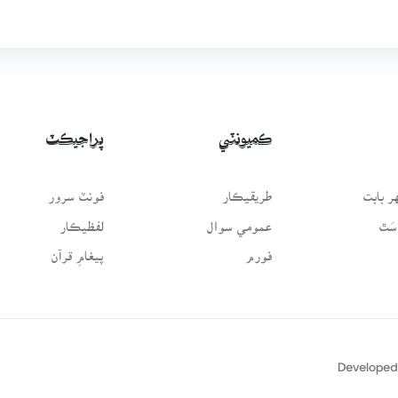
ڪميونٽي
پراجيڪٽ
 بابت
طريقيڪار
فونٽ سرور
سَٿ
عمومي سوال
لفظيڪار
فورم
پيغامِ قرآن
Developed 