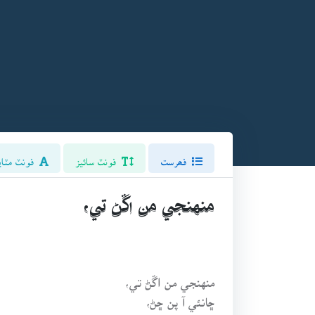
فھرست
فونٽ سائيز
فونٽ مٽاي
منهنجي من اڱڻ تي،
منهنجي من اڱڻ تي،
ڇانئي آ پن ڇڻ،