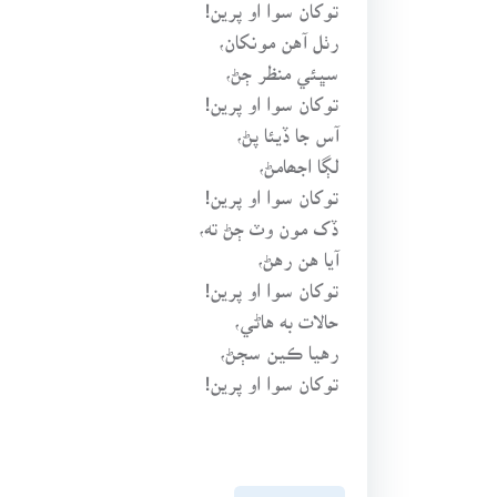
توکان سوا او پرين!
رٺل آهن مونکان،
سڀئي منظر ڄڻ،
توکان سوا او پرين!
آس جا ڏيئا پڻ،
لڳا اجھامڻ،
توکان سوا او پرين!
ڏک مون وٽ ڄڻ ته،
آيا هن رهڻ،
توکان سوا او پرين!
حالات به هاڻي،
رهيا ڪين سڄڻ،
توکان سوا او پرين!