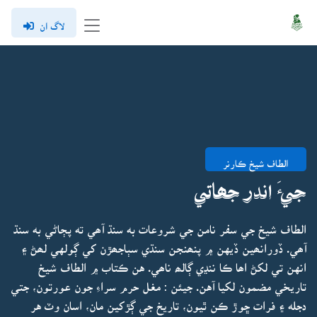
لاگ ان
الطاف شيخ ڪارنر
جيءَ اندر جھاتي
الطاف شيخ جي سفر نامن جي شروعات به سنڌ آھي ته پڄاڻي به سنڌ
آھي. ڏورانھين ڏيهن ۾ پنھنجن سنڌي سٻاجھڙن کي ڳولهي لھڻ ۽
انهن تي لکڻ اھا ڪا ننڍي ڳالھ ناھي. هن ڪتاب ۾ الطاف شيخ
تاريخي مضمون لکيا آهن. جيئن : مغل حرم سراءِ جون عورتون، جتي
دجله ۽ فرات ڇوڙ ڪن ٿيون، تاريخ جي ڳڙکين مان، اسان وٽ هر