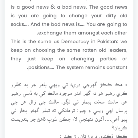
is a good news & a bad news. The good news
is you are going to change your dirty old
socks…. And the bad news is…. You are going to
exchange them amongst each other.
This is the same as Democracy in Pakistan: we
keep on choosing the same rotten old leaders,
they just keep on changing parties or
positions…. The system remains constant.
• هڪ ڪڪڙ گهرجي دريءَ تي ويهي ٻاهر جو به نظارو
ڪري رهيو هو ته گهر اندر موجود مالڪ کي به ڏسي رهيو
هو. مالڪ سخت بيمار ٿي لڳو. مالڪ جي زال هن جي
ڀرسان اچي ويٺي ۽ چيو: توهانکي ته تمام گهڻو بخار ٿي
پيو آهي.... آئون تنهنجي لاءِ چڪن سُوپ ٺاهڻ جو بندوبست
ڪريان؟
ڪڪڙ ڏڪندي دريءَ تان رڙ ڪئي: