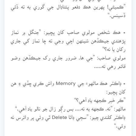
”ڪميڻي! پهرين هڪ دفعو پئناڊال جي گوري به ته ڏئي
ڏسينس.“
• هڪ شخص مولوي صاحب کان پڇيو: ”جنگل ۾ نماز
پڙهندي جيڪڏهن شينهن اچي وڃي ته ڇا نماز کي جاري
رکان يا نه؟“
مولوي صاحب: ”جي ها. ضرور جاري رک جيڪڏهن وضو
قائم رهي ته.....
• ڊاڪٽر هڪ ماڻهوءَ جي Memory واش ڪري ڇڏي ۽ هن
کان پڇيو:
”ڪر خبر ڪجهه ياد آهي؟“
ماڻهو: ”نه. ڪجهه به نه.... بس رڳو زال جو نالو ياد آهي.“
ڊاڪٽر کلندي چيو: ”سڄي ڊاٽا Delete ٿي وئي پر وائرس نه
وئي.“