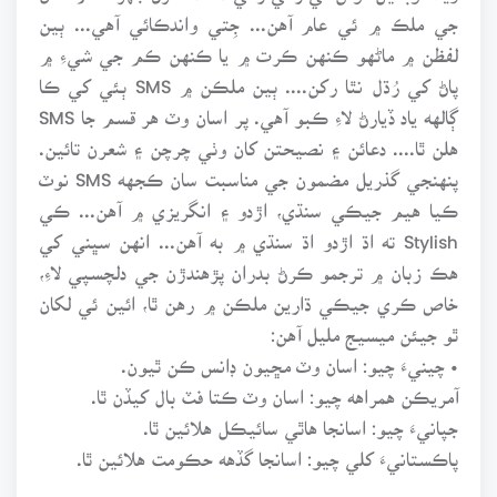
جي ملڪ ۾ ئي عام آهن... جِتي واندڪائي آهي... ٻين
لفظن ۾ ماڻهو ڪنهن ڪرت ۾ يا ڪنهن ڪم جي شيءِ ۾
پاڻ کي رُڌل نٿا رکن.... ٻين ملڪن ۾ SMS ٻئي کي ڪا
ڳالهه ياد ڏيارڻ لاءِ ڪبو آهي. پر اسان وٽ هر قسم جا SMS
هلن ٿا.... دعائن ۽ نصيحتن کان وٺي چرچن ۽ شعرن تائين.
پنهنجي گذريل مضمون جي مناسبت سان ڪجهه SMS نوٽ
ڪيا هيم جيڪي سنڌي، اڙدو ۽ انگريزي ۾ آهن... ڪي
Stylish ته اڌ اڙدو اڌ سنڌي ۾ به آهن... انهن سڀني کي
هڪ زبان ۾ ترجمو ڪرڻ بدران پڙهندڙن جي دلچسپي لاءِ،
خاص ڪري جيڪي ڌارين ملڪن ۾ رهن ٿا، ائين ئي لکان
ٿو جيئن ميسيج مليل آهن:
• چينيءَ چيو: اسان وٽ مڇيون ڊانس ڪن ٿيون.
آمريڪن همراهه چيو: اسان وٽ ڪتا فٽ بال کيڏن ٿا.
جپانيءَ چيو: اسانجا هاٿي سائيڪل هلائين ٿا.
پاڪستانيءَ کلي چيو: اسانجا گڏهه حڪومت هلائين ٿا.