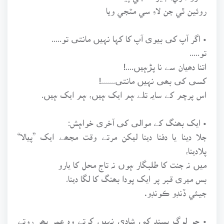
روئين ٿي جن لاءِ سي مٽجي ويا
• اگر آپ کی بیوی آپ کا کہا نہیں مانتی تو۔۔۔۔۔
تو۔۔۔۔۔
اتنا دھیان سے نا پڑہیں۔۔۔۔!
کسی کی بھی نہیں مانتی۔۔۔۔۔۔۔!
اس پرچم کے سایہ تلے ہم ایک ہیں، ہم ایک ہیں۔
• ایک بھنگ کے موالی کی آخری خواہش:
جلا دینا یا دفنا دینا لیکن مرتے وقت مجھے ایک ”پیالا“
پلادینا،
میں نہ جنت کا طلبگار ہوں نہ تاج محل کا یارو
بس میری قبر پر ایک پودا بھنگ کا لگا دینا۔
جيئي ڏنڊو ڪونڊو.
• جو لوگ پسند کی شادی نہیں کرتے وہ عمر بھر روتے