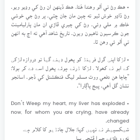
• هڪ وڻ تي اُلو وهندا هُئا. هڪ ڏينهن ان وڻ کي وڍيو ويو.
وڻ ڏاڍو خوش ٿيو ته چٻن مان جان ڇٽي. پر وڻ جي خوشي
خاڪ ۾ ملي وئي. وڻ کي چيري ڦاڙي ان مان پارليامينٽ
جون ڪرسيون ٺاهيون ويون. تاريخ شاهد آهي ته اڄ به انهن
تي اُلو ئي وهن ٿا.
• لڑکا اپنی گرل فرینڈ کو پھول دینے گیا تو دروازہ لڑکی
کے ابو نے کھولا ۔ لڑکا ڈرتے ہوئے پھول اسے دے کر بولا:
”چاچا هن دفعي ووٽ مسلم ليگ فنڪشنل کي ڏجو. اسانجو
نشان گل آهي. ڀيڄ پاڳارا“.
• Don’t Weep my heart, my liver has exploded
now, for whom you are crying, have already
changed.
شیکسپیئر نے نہیں کہا: جلال چانڈیو کا کلام ہے۔
نه رو دلڙي، جيرا ڦٽجي پيا