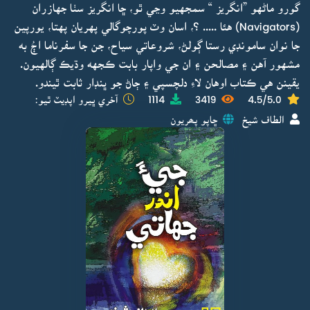
گورو ماڻهو ”انگريز “ سمجهيو وڃي ٿو، ڇا انگريز سٺا جهازران
(Navigators) هئا ..... ؟، اسان وٽ پورچوگالي پهريان پهتا، يورپين
جا نوان سامونڊي رستا ڳولڻ، شروعاتي سياح، جن جا سفرناما اڄُ به
مشهور آهن ۽ مصالحن ۽ ان جي واپار بابت ڪجهه وڌيڪ ڳالهيون.
يقينن هي ڪتاب اوهان لاءِ دلچسپي ۽ ڄاڻ جو ڀنڊار ثابت ٿيندو.
4.5/5.0
3419
1114
آخري ڀيرو اپڊيٽ ٿيو:
الطاف شيخ
ڇاپو پھريون