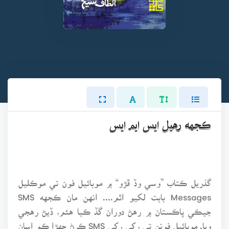
ڪجهه رهيل ايس ايم ايس
گذريل ڪتاب ”وسي وڏ ڦڙو“ ۾ موبائيل فون تي موڪليل
Messages بابت لکيو اٿم.... انهن مان ڪجهه SMS
جيڪي پاڪستان ۾ رهڻ دوران گڏ ڪيا هئم، ڏيڻ رهجي
ويا. موبائيل فونن تي رکي رکي SMS ڪرڻ جهڙا ڪم اسان