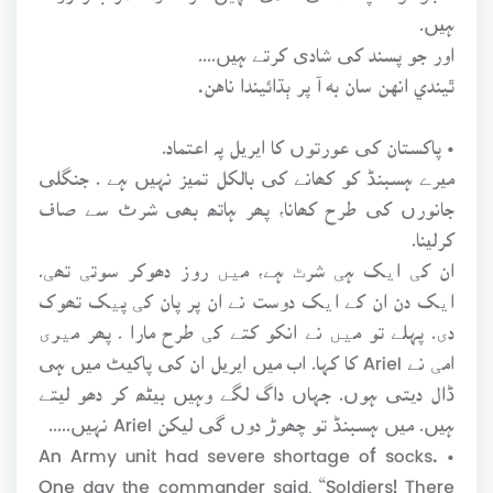
ہیں۔
اور جو پسند کی شادی کرتے ہیں۔۔۔۔
ٿيندي انهن سان به آ پر ٻڌائيندا ناهن.
• پاکستان کی عورتوں کا ایریل پہ اعتماد۔
میرے ہسبنڈ کو کھانے کی بالکل تمیز نہیں ہے ۔ جنگلی
جانورں کی طرح کھانا، پھر ہاتھ بھی شرٹ سے صاف
کرلینا۔
ان کی ایک ہی شرٹ ہے، میں روز دھوکر سوتی تھی۔
ایک دن ان کے ایک دوست نے ان پر پان کی پیک تھوک
دی۔ پہلے تو میں نے انکو کتے کی طرح مارا ۔ پھر میری
امی نے Ariel کا کہا۔ اب میں ایریل ان کی پاکیٹ میں ہی
ڈال دیتی ہوں۔ جہاں داگ لگے وہیں بیٹھ کر دھو لیتے
ہیں۔ میں ہسبنڈ تو چھوڑ دوں گی لیکن Ariel نہیں۔۔۔۔۔
• An Army unit had severe shortage of socks.
One day the commander said, “Soldiers! There