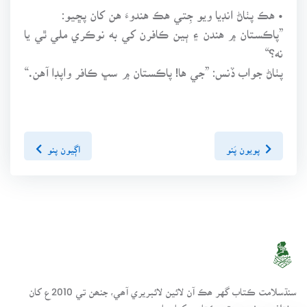
• هڪ پٺاڻ انڊيا ويو جِتي هڪ هندوءَ هن کان پڇيو:
”پاڪستان ۾ هندن ۽ ٻين ڪافرن کي به نوڪري ملي ٿي يا
نه؟“
پٺاڻ جواب ڏنس: ”جي ها! پاڪستان ۾ سڀ ڪافر واپڊا آهن.“
پويون پَنو
اڳيون پنو
سنڌسلامت ڪتاب گهر ھڪ آن لائين لائبريري آھي، جنھن تي 2010ع کان
مختلف موضوعن تي ڪتاب رکيا پيا وڃن.