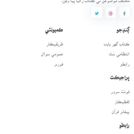
ڳنڍجو
ڪميونٽي
ڪتاب گهر بابت
طريقيڪار
انتظامي سَٿ
عمومي سوال
رابطو
فورم
پراجيڪٽ
فونٽ سرور
لفظيڪار
پيغامِ قرآن
رابطو