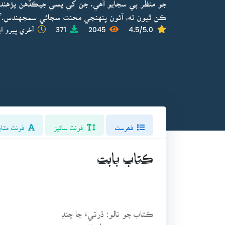
جو منظر پي سجايو آهي، جن کي پسي جيڪڏهن پڙهندڙ
ڪن ٿيون ته، آئون پنهنجي محنت سجائي سمجهندس.”
4.5/5.0
2045
371
آخري ڀيرو اپ
فھرست
فونٽ سائيز
فونٽ مٽاي
ڪتاب بابت
ڪتاب جو نالو: ڌرتيءَ جا چنڊ
موضوع:مضمون/مقالا