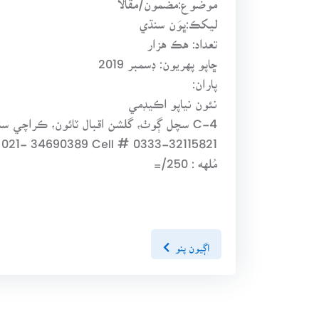
ليکڪ:ڀوَن سنڌي
تعداد: هڪ هزار
ڇاپو پهريون: ڊسمبر 2019
پاران:
نئون نياپو اڪيڊمي
C-4 سچل ڳوٺ، گلشن اقبال ٽائون، ڪراچي سنڌ
 021- 34690389 Cell # 0333-32115821
مُلهه : 250/=
اڳيون پنو