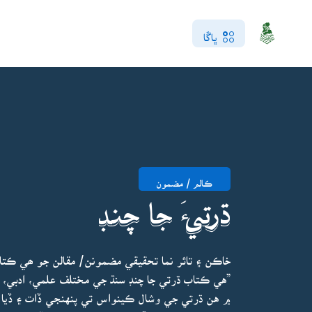
ڀاڱا
ڪالم / مضمون
ڌرتيءَ جا چنڊ
خاڪن ۽ تاثر نما تحقيقي مضمونن/ مقالن جو ھي ڪتاب
”هي ڪتاب ڌرتي جا چنڊ سنڌ جي مختلف علمي، ادبي،
۾ هن ڌرتي جي وشال ڪينواس تي پنهنجي ڏات ۽ ڏيا ۽