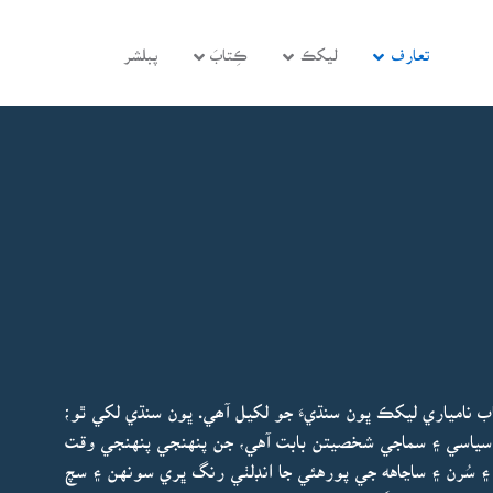
تعارف
ليکڪ
ڪِتابَ
پبلشر
 نامياري ليکڪ ڀون سنڌيءَ جو لکيل آھي. ڀون سنڌي لکي ٿو؛
 سياسي ۽ سماجي شخصيتن بابت آهي، جن پنهنجي پنهنجي وقت
 سُرن ۽ ساڃاهه جي پورهئي جا انڊلٺي رنگ ڀري سونهن ۽ سچ