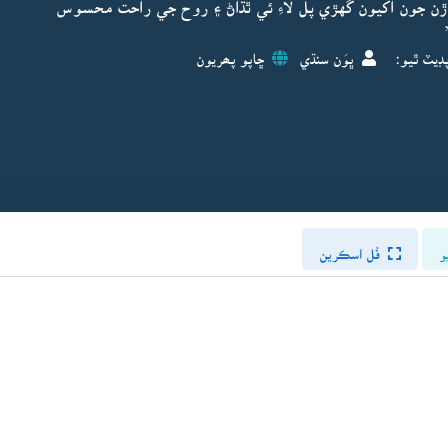
ن جون اکيون گهڙي پل لاءِ ئي ٿڌاڻ ۽ روح جي راحت محسوس
ڊيٽ ٿيو:
ڀوَن سنڌي
ڇاپو پھريون
و
فُل اسڪرين