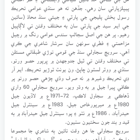
پيپلزپارٽي سان رهي. جڏهن ته هو سنڌي عوامي تحريڪ
رسول بخش پليجي جي پارٽي ۽ جيئي سنڌ محاذ (سائين
جي ايم سيد جي پارٽي سان به مختلف وقتن تي لاڳاپيل
رهيو. پر هن جي اصل سڃاڻپ سندس عوامي رنگ ۾ رچيل
مزاحمتي ۽ فطري سونهن سان سرشار شاعري جي ڪري
آهي. سرويچ سجاولي سنڌ جي قومي توڙي طبقاتي مسئلن
تي مختلف وقتن تي ٿيل جدوجهدن ۾ ڀرپور حصو ورتو.
سنڌي ۾ ووٽر لسٽون ڇاپڻ، ون يونٽ ٽوڙيو تحريڪ، ايم آر
ڊي تحريڪ وغيره ۾ نه صرف وڌي چڙهي حصو ورتو پر
ڪافي ڀيرا جيل ۾ به وڌو ويو. سرويچ سجاولي 60 واري
ڏهاڪي ۾ سجاول لاڪپ، 72-1971ع ۾ لاڏيون جيل
1980ع ۾ ميرپورخاص جيل، 1983ع ۾ سينٽرل جيل
حيدرآباد، ، 1986ع ۾ ٺٽو ۽ پوءِ سينٽرل جيل حيدرآباد ۾ به
قيد و بند جون سختيون سٺيون.
سرويچ سجاولي جا هن وقت تائين ٻه شاعري جا مجموعا
مارڪيٽ ۾ آيا آهن. پهريون مجموعو “آليون اکيون اڻڀا وار”