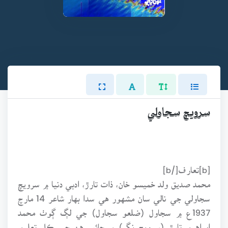
سرويچ سجاولي
[b]تعارف[/b]
محمد صديق ولد خميسو خان، ذات تارڙ، ادبي دنيا ۾ سرويچ
سجاولي جي نالي سان مشهور هي سدا بهار شاعر 14 مارچ
1937ع ۾ سجاول (ضلعو سجاول) جي لڳ ڳوٺ محمد
ابراهيم تارڙ (سرويچ نگر) ۾ ڄائو. هن جي ڪل تعليم