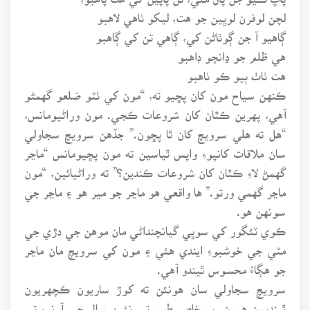
لچن لوفرن لوڀين جو هت، ليکو ٺاهي لاهبو
ڳاهيو آ جن ڳوٺاڻن کي، ڳاهي تن کي ڳاهبو
هي ظلم جو ڍانچو ڊاهبو
هت ٺاٺ ٻيو ڪو ٺاهبو
ڪنهن سياح مون کان پڇيو ته، “مون کي ٺٽو ضلعو گهمڻو
آهي، پهرين ڪٿان کان شروعات ڪجي. مون وراڻيومانس،
“هل ته هلي سرويچ کان ٿا پڇون.” جڏهن سرويچ سجاولي
سان ملاقات کانپوءِ واپس ٿياسين ته مون پڇيومانس “ماڃر
گهمڻ لاءِ ڪٿان کان شروعات ڪندين؟” ته وراڻيائين، “مون
ماڃر گهمي ورتو.” ها واقعي هو ماڃر جو مير هو ۽ ماڃر جي
سونهن هو.
ڪوي ٽئگور کي سوڀي گيانچنداڻي مان موهن جي دڙي جي
مٽي جي خوشبوءِ ايندي هئي ۽ مون کي سرويچ مان ماڃر
جو هڳاءُ محسوس ٿيندو آهي.
سرويچ سجاولي سان هونئن ته کوڙ ساريون ڪچهريون
ٿينديون هيون. پر خاص طور تي نئين سال جي آرنڀ تي