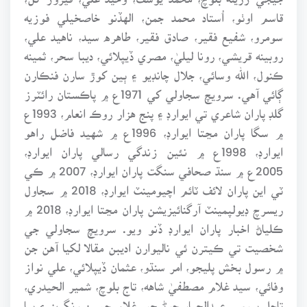
قاسم اوٺو، اُستاد محمد جمن، الهڏنو خاصخيلي فوزيه
سومرو، شفيع فقير، صادق فقير، طاهره سيد، ناهيد علي،
روبينه قريشي، رونا ليليٰ، مصري ڏيپلائي، ديبا سحر، ثمينه
ڪنول، الله وسائي، جلال چانڊيو ۽ ٻين کوڙ سارن فنڪارن
ڳائي آهي. سرويچ سجاولي کي 1971ع ۾ پاڪستان رائٽرز
گلڊ پاران شاعري تي ايوارڊ ۽ پنج هزار روڪ انعام، 1993ع
۾ سگا پاران مڃتا ايوارڊ، 1996ع ۾ شهيد فاضل راهو
ايوارڊ، 1998ع ۾ نئين زندگي رسالي پاران ايوارڊ،
2005ع ۾ سنڌ صحافي سنگت پاران ايوارڊ، 2007 ۾ ڪي
ٽي اين پاران لائف ٽائم اچيومينٽ ايوارڊ، 2018 ۾ سجاول
ريسرچ ڊيولپمينٽ آرگنائيزيشن پاران مڃتا ايوارڊ، 2018 ۾
ڪلياڻ اخبار پاران ايوارڊ ڏنو ويو. سرويچ سجاولي جي
شخصيت تي ڪيترن ئي ناليوارن اديبن مقالا لکيا آهن جن
۾ رسول بخش پليجو، امر سنڌو، عثمان ڏيپلائي، علي نواز
وفائي، سيد غلام مصطفيٰ شاهه، تاج بلوچ، شمير الحيدري،
تاجل بيوس، عبدالجبار جوڻيجو، غلام حسين رنگريز ۽ ٻيا