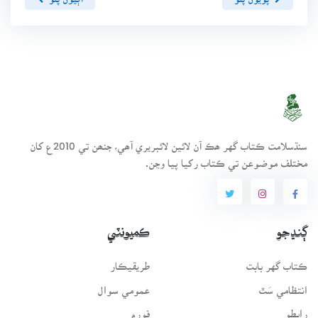
سنڌسلامت ڪتاب گهر ھڪ آن لائين لائبريري آھي، جنھن تي 2010ع کان
مختلف موضوعن تي ڪتاب رکيا پيا وڃن.
ڳنڍجو
ڪميونٽي
ڪتاب گهر بابت
طريقيڪار
انتظامي سَٿ
عمومي سوال
رابطو
فورم