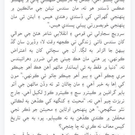
عڪس ڏسندو هو ته، مان سندس نيڻن جي ماڻڪين ۾
پنهنجي گهرائي کي ڏسندي رهندي هيس ۽ ايئن ئي مان
پنهنجي خوبصورتي پيئي پسندي هيس.”
سرويچ سجاولي تي قومي ۽ انقلابي شاعر هئڻ جي حوالي
کان سندس ذاتي زندگي تي ڪجهه وقت لاءِ وڏيرن سان گڏ
بيهڻ جا الزام به لڳا. اُن جي سچائي کان به اعتراض
ڪونهي. پر هتي مان هڪ چيني چوڻي ضرور دهرائيندس
ته، “دنيا ۾ فقط ٻه ئي ايماندار ماڻهو آهن هڪ اُهو جيڪو
مري چڪو آهي ۽ ٻيو اُهو جيڪو ڄائو ئي ڪونهي.” مون
کي اِها به خبر آهي ۽ مان چاڻان ٿو ته وڏن ماڻهن جي آٽو
بايو گرافين ۾ ڪيترو سچ ۽ ڪيترو ڪوڙ لکيل آهي. جارج
نربزٽ چيو آهي ته، “محبت ۽ کنگهه کي ڪڏهن به لڪائي
نٿو سگهجي.” هن پنهنجي اوڻاين ۽ محبتن جو ذڪر نجي
محفلن ۾ ڪندي ڪڏهن به نه ڪيٻايو، پوءِ به جي تاريخ
کيس معاف نه ڪري ته ڇا چئجي؟
سرويچ ڪو وڏو ماڻهو ڪو نه هو. هو مسڪين طبقي جو