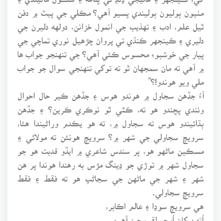
مٺيون ٻوليون ٻوليندي پسيو آهي؟ مڪلي جي پيٽ ۾ دفن
ٿيل علم، ادب ۽ تهذيب جي انمول خزانن، دولهه دليرن جي
دليري ۽ ڪينجهر ڪنڌي تي پروان چڙهيل نوري تماچي جي
پيار جي خوشبوءِ محسوس ڪئي آهي؟ جي تنهنجو جواب ها
۾ آهي ته مان سمجهان ٿو ته توکي تنهنجي سوال جو جواب
ملي ويو هوندو!؟”
آءُ جڏهن سجاول ۾ هوندو هوس ۽ جڏهن ڪير حال احوال
وٺندي پڇندو هو ته، ڪٿي ٿو نوڪري ڪرين؟ ۽ جڏهن
ٻڌائيندو هوس ته سجاول ۾، ته هو يڪدم وراڻيندا هئا،
سرويچ سجاولي جي شهر ۾؟ سرويچ هونئن ته مولائي ۽
مسڪين ماڻهو هو، پر سندس شاعري ۾ ايڏو قدبت هو جو
سجاول شهر ۾ توڙي جو ڍينگ مڙس به رهندا هوندا پر هن
شهر ۽ شهر جي ماڻهن جي سڃاڻپ هو ته فقط ۽ فقط
سرويچ سجاولي.
هي سرويچ سوڍا ۽ عالم اڪابر،
اُنهن کان اُوچو لقب چيز آهين.