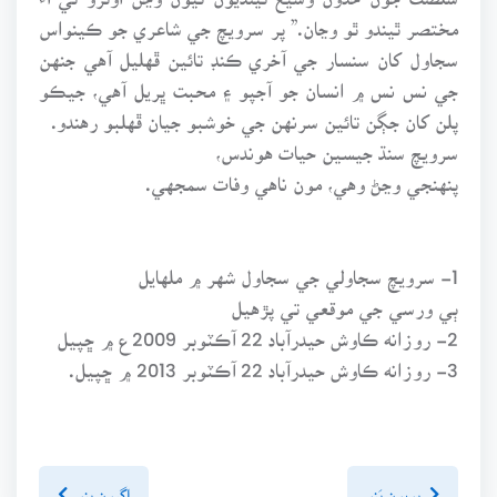
مختصر ٿيندو ٿو وڃان.” پر سرويچ جي شاعري جو ڪينواس
سجاول کان سنسار جي آخري ڪنڊ تائين ڦهليل آهي جنهن
جي نس نس ۾ انسان جو آجپو ۽ محبت ڀريل آهي، جيڪو
پلن کان جڳن تائين سرنهن جي خوشبو جيان ڦهلبو رهندو.
سرويچ سنڌ جيسين حيات هوندس،
پنهنجي وڃڻ وهي، مون ناهي وفات سمجهي.
1- سرويچ سجاولي جي سجاول شهر ۾ ملهايل
ٻي ورسي جي موقعي تي پڙهيل
2- روزانه ڪاوش حيدرآباد 22 آڪٽوبر 2009ع ۾ ڇپيل
3- روزانه ڪاوش حيدرآباد 22 آڪٽوبر 2013 ۾ ڇپيل.
پويون پَنو
اڳيون پنو