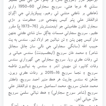
سنڌي 4 درجا هئي. سرويچ سجاولي 60-1950 واري
ڏهاڪي ۾ ناڪي منشي ٿي رهيو. پيپلزپارٽي جي اڳواڻ
ذوالفقار علي ڀٽو کيس پنهنجي دور حڪومت ۾ دڙي
سجاول ٽائون ڪاميٽي جو ايڊمنسٽريٽر (76-1973ع) مقرر
ڪيو. سرويچ سجاولي مسمات چاڳل سان شادي ڪئي جنهن
مان کيس ڇهن پٽن ۽ ٽن نياڻين جو اولاد ٿيو. سندس ٻه پٽ
حبيب الله (سانگي سجاولي جي نالي سان ڄاتل سڃاتل
شاعر) ۽ محمد خان سرويچ (ايڪسيڊنٽ) سندس حياتي ۾
ئي وفات ڪري ويا. سرويچ سجاولي جي گهرواري سندس
وفات کانپوءِ ٽن مهينن اندر ۽ سندس ٻه نياڻيون فاطمه
سرويچ ۽ نجما سرويچ 16-2015 ۾ وفات ڪري ويون.
جڏهن ته سندس چارپٽ هر هڪ منير احمد سرويچ، ڊاڪٽر
محمد عثمان سرويچ، محمد اسماعيل سرويچ ۽ ذوالفقار علي
سرويچ (شاعر سورج سجاولي) ۽ هڪ نياڻي سلميٰ سرويچ
حال حياتي آهن.
هن جي ڪافي حد تائين سياسي وابستگي ۽ هم آهنگي