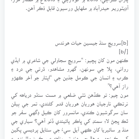
آڊيٽوريم حيدرآباد ۾ ملهايل ورسيون قابل ذڪر آهن.
[b]سرويچ سنڌ جيسين حيات هوندس
[/b]
ڪنهن مون کان پڇيو: “سرويچ سجاولي جي شاعري ۾ ايڏي
رواني، ڀلا جي سونهن، گهرو مشاهدو، ڌرتي جي درد ۽
ڪرب ۽ انسان جي ڪومل جذبن جي “اپٽار جو آخر ڪهڙو
راز آهي؟”
مون چيو: تو ڪڏهن ٺٽي ضلعي ۾ مست سنڌو درياهه کي
نرتڪي نارجيان هوريان هوريان قدم کڻندي، تمر جي ٻيلن
سان سرگوشيون ڪندي، مانسرور کان ڪيل ڊگهي سفر جو
ٿڪ ڀڃڻ لاءِ سمنڊ کي ڀاڪر پائيندي ڏٺو آهي؟ سياري جي
منڌ ۾ سائبريا کان ڪهي آيل سيءُ جي ستايل پرديسي پکين
کي، ڪينجهر ۽ هاليجي ڍنڍ تي پناهه ۽ سڪون ماڻيندي ۽