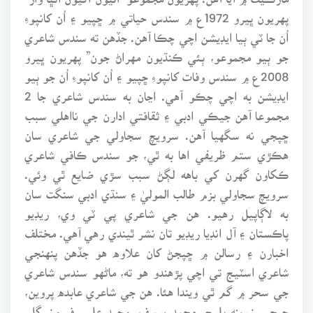
پهريون ڀيرو 1972ع ۾ سندس حياتي ۾ ڇپيو ۽ اُن کانپوءِ
اُن جا ٽي ٻيا ايڊيشن اچي چڪا آهن. جڏهن ته سندس شاعري
جو ٻيو مجموعو، ٻئي ڪنڌيون مهراڻ جون” پهريون ڀيرو
2008ع ۾ سندس وفات کانپوءِ ڇپيو ۽ اُن کانپوءِ اُن جو ٻيو
ايڊيشن به اچي چڪو آهي. اڃان به سندس شاعري جا 2
مجموعا آهن جيڪي ادبي ۽ ثقافتي ادارن جي نااهلي سبب
ڇپجي نه سگهيا آهن. سرويچ سجاولي جي شاعري سان
هڪڙي ستم ظريفي اها به ٿي، جو سندس ڪافي شاعري
ڪکاون گهرن کي باهه لڳڻ سبب سڙي ضايع ٿي وئي.
سرويچ سجاولي بزم طالب الموليٰ ۽ سنڌي ادبي سنگت سان
به لاڳاپيل رهيو. هن جي شاعري پي ٽي وي، ريڊيو
پاڪستان ۽ آل انڊيا ريڊيو تان نشر ٿيندي رهي آهي. مختلف
اخبارن ۽ رسالن ۾ ڇپجڻ کان علاوه هو جڏهن پنهنجي
شاعري اسٽيج تي اچي پڙهندو هو ته، ماڻهو سندس شاعري
جي سحر ۾ گم ٿي ويندا هئا. هن جي شاعري عابده پروين،
جيجي زرينه بلوچ، محمد يوسف، وحيد علي، فيروز گل،