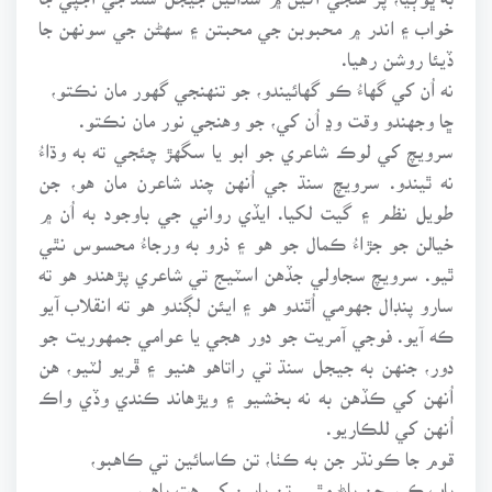
خواب ۽ اندر ۾ محبوبن جي محبتن ۽ سهڻن جي سونهن جا
ڏيئا روشن رهيا.
نه اُن کي گهاءُ ڪو گهائيندو، جو تنهنجي گهور مان نڪتو،
ڇا وجهندو وقت وڍ اُن کي، جو وهنجي نور مان نڪتو.
سرويچ کي لوڪ شاعري جو ابو يا سگهڙ چئجي ته به وڌاءُ
نه ٿيندو. سرويچ سنڌ جي اُنهن چند شاعرن مان هو، جن
طويل نظم ۽ گيت لکيا. ايڏي رواني جي باوجود به اُن ۾
خيالن جو جڙاءُ ڪمال جو هو ۽ ذرو به ورجاءُ محسوس نٿي
ٿيو. سرويچ سجاولي جڏهن اسٽيج تي شاعري پڙهندو هو ته
سارو پنڊال جهومي اُٿندو هو ۽ ايئن لڳندو هو ته انقلاب آيو
ڪه آيو. فوجي آمريت جو دور هجي يا عوامي جمهوريت جو
دور، جنهن به جيجل سنڌ تي راتاهو هنيو ۽ ڦريو لٽيو، هن
اُنهن کي ڪڏهن به نه بخشيو ۽ ويڙهاند ڪندي وڏي واڪ
اُنهن کي للڪاريو.
قوم جا ڪونڌر جن به ڪٺا، تن ڪاسائين تي ڪاهبو،
پاپ ڪيو جن پاڻ مٿي، تن پاپين کي هت پاهبو،