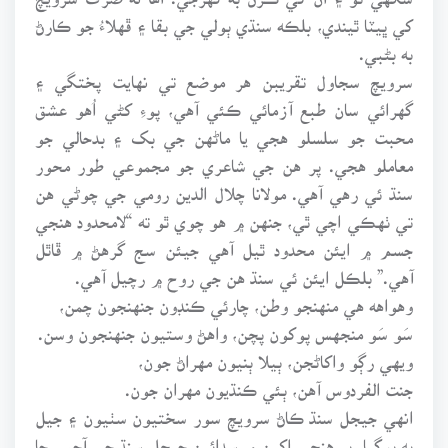
کي ڀيٽا ٿيندي، بلڪه سنڌي ٻولي جي بقا ۽ ڦهلاءُ جو ڪارڻ
به بڻبي.
سرويچ سجاول تقريبن هر موضع تي نهايت پختگي ۽
گهرائي سان طبع آزمائي ڪئي آهي، پوءِ کڻي اُهو عشق
محبت جو سلسلو هجي يا ماڻهن جي بک ۽ بدحالي جو
معاملو هجي. پر هن جي شاعري جو مجموعي طور محور
سنڌ ئي رهي آهي. مولانا چلال الدين رومي جي چوڻي هن
تي ٺهڪي اچي ٿي، جنهن ۾ هو چوي ٿو ته “لامحدود هنجي
جسم ۾ ايئن محدود ٿيل آهي جيئن سج گرهڻ ۾ ڦاٿل
آهي.” بلڪل ايئن ئي سنڌ هن جي روح ۾ رچيل آهي.
وهواهه هي منهنجو وطن، چارئي ڪنڊون جنهنجون چمن،
سَو سَو منجهس پوکون پچن، واهڻ وستيون جنهنجون وسن.
ويهي رڳو واکاڻجن، ٻيلا ٻنيون مهراڻ جون،
جنت الفردوس آهن، ٻئي ڪنڌيون مهران جون.
انهي جيجل سنڌ ڪاڻ سرويچ سور سختيون سٺيون ۽ جيل
به ڀوڳيا، پر هنجي اکين ۾ سدائين جيجل سنڌ جي آجپي جا