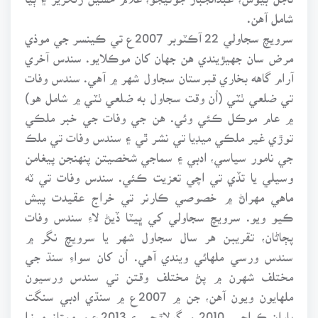
شامل آهن.
سرويچ سجاولي 22 آڪٽوبر 2007ع تي ڪينسر جي موذي
مرض سان جهيڙيندي هن جهان کان موڪلايو. سندس آخري
آرام گاهه بخاري قبرستان سجاول شهر ۾ آهي. سندس وفات
تي ضلعي ٺٽي (اُن وقت سجاول به ضلعي ٺٽي ۾ شامل هو)
۾ عام موڪل ڪئي وئي. هن جي وفات جي خبر ملڪي
توڙي غير ملڪي ميڊيا تي نشر ٿي ۽ سندس وفات تي ملڪ
جي نامور سياسي، ادبي ۽ سماجي شخصيتن پنهنجن پيغامن
وسيلي يا تڏي تي اچي تعزيت ڪئي. سندس وفات تي ٽه
ماهي مهراڻ ۾ خصوصي ڪارنر تي خراج عقيدت پيش
ڪيو ويو. سرويچ سجاولي کي ڀيٽا ڏيڻ لاءِ سندس وفات
پڄاڻان، تقريبن هر سال سجاول شهر يا سرويچ نگر ۾
سندس ورسي ملهائي ويندي آهي. اُن کان سواءِ سنڌ جي
مختلف شهرن ۾ پڻ مختلف وقتن تي سندس ورسيون
ملهايون ويون آهن، جن ۾ 2007ع ۾ سنڌي ادبي سنگت
پاران ڪراچي، 2010 ۾ گولاڙچي ۽ 2013ع ۾ ممتاز مرزا