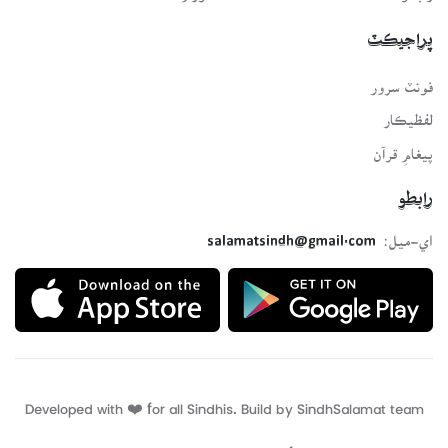
پراجيڪٽ
فونٽ سرور
لفظيڪار
پيغامِ قرآن
رابطو
اي-ميل:
salamatsindh@gmail.com
Developed with ❤️ for all Sindhis. Build by
SindhSalamat
team
Privacy policy
Terms of use