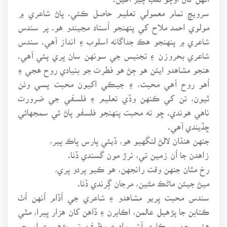
سرويچ تمام معمولي تعليم حاصل ڪئي. پاڻ شاعري ۾
مولوي احمد ملاح کي پنهنجو اُستاد مڃيندو هو. پر سندس
شاعري ۾ پنهنجو هڪ جداگانه اسلوب ۽ انداز آهي. سندس
شاعري بحروزن ۽ تجنيس جي سونهن سان ڀري پئي آهي.
هنجو مشاهدو ايئن هو ڄڻ هو فطرت جو بنيادي روح هجي ۽
اُهو روح آهي محبت، ۽ جيڪي اکيون محبت پسي وٺن
ٿيون، تن کي ڪنهن وڏي تعليم ۽ فلسفي جي ضرورت
ناهي هوندي. ڇو ته محبت پنهنجو فلسفو پاڻ ئي سمجهائي
ڇڏيندي آهي.
جنهن هنڌان لالڻ لنگهيو هو، ڏيئي پارس پاڪ پير،
زاهدن جا اُن زمين تي، نرڙ مون گسندي ڏٺا.
رخ مٿان جنهن وقت رانجهن، هو ڪيو پردو پري،
ميڻ جيئن ماڻڪ مڻين، مرجان ڳرندي ڏٺا.
سندس محبت ڀريو مشاهدو ۽ شاعري جي اُڏام اُنهن اُٺ
ڪتابن جا پڙهيل عالمن، اڪابرن ۽ ڏاهن کان هزار ڀيرا، مٿي
هئي، جن سرڪاري آشيرواد ۽ وظيفن تي پڙهي عوام جو