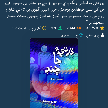
پورهئي جا انڊلٺي رنگ ڀري سونهن ۽ سچ جو منظر پي سجايو آهي،
جن کي پسي جيڪڏهن پڙهندڙن جون اکيون گهڙي پل لاءِ ئي ٿڌاڻ ۽
روح جي راحت محسوس ڪن ٿيون ته، آئون پنهنجي محنت سجائي
سمجهندس.”
4.5/5.0
2044
371
آخري ڀيرو اپڊيٽ ٿيو:
ڀوَن سنڌي
ڇاپو پھريون