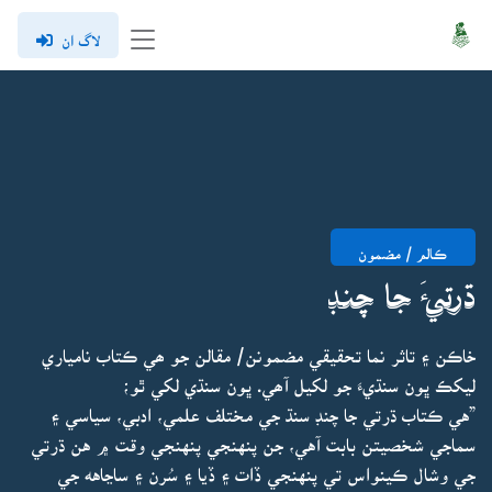
لاگ ان
ڪالم / مضمون
ڌرتيءَ جا چنڊ
خاڪن ۽ تاثر نما تحقيقي مضمونن/ مقالن جو ھي ڪتاب نامياري
ليکڪ ڀون سنڌيءَ جو لکيل آھي. ڀون سنڌي لکي ٿو؛
”هي ڪتاب ڌرتي جا چنڊ سنڌ جي مختلف علمي، ادبي، سياسي ۽
سماجي شخصيتن بابت آهي، جن پنهنجي پنهنجي وقت ۾ هن ڌرتي
جي وشال ڪينواس تي پنهنجي ڏات ۽ ڏيا ۽ سُرن ۽ ساڃاهه جي