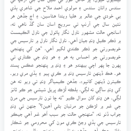
سندس واتان سندس ۽ مولوي احمد ملاح جي شاعري ٻڌي
بي خودي جي عالم ۾ هليا ويندا هئاسين. ۽ اڄ جڏهن هر
نئين سال جي آرنڀ تي سرويچ اسان سان گڏ ناهي ته،
اسانجي حالت مشهور ناول نگار پائول جي ناول الڪيمسٽ
۾ ذڪر ڪيل ڍنڍ جيان آهي. ناول نگار ناول ۾ تارسيس جي
خوبصورتي جو ذڪر ڪندي لکيو آهي، “هن کي پنهنجي
خوبصورتي جو احساس به هو ۽ هو ڍنڍ جي ڪناري تي
پهرن جا پهر اچي بيهندو هو ۽ ڍنڍ ۾ پنهنجو عڪس پسند
هو. هڪ ڏينهن تارسيس ڍنڍ ۾ ڪري پيو ۽ ٻڏي مري ويو.
ڪيترن ڏينهن کانپوءِ، جڏهن ڪيمياگر ڍنڍ تي ويو ته هن
کي ڍنڍ ساڳي نه لڳي، بلڪه لُڙڪ ڀريل شيشي جو ڪو ٿانوَ
لڳي. هن ڍنڍ کان سوال ڪيو “ته ڇا تون تارسيس جي مرڻ
جي غم ۾ لڙڪن جو مرتبان بڻي آهين؟” جنهن تي ڍنڍ
جواب ڏنو ته، “منهنجي حالت جو سبب اُهو غم آهي جيڪو
تارسيس جي ٻڏي وڃڻ ڪري مون کي محرومي جو شڪار
بڻائي چڪو آهي. جڏهن به تارسيس منهنجي پاڻي ۾ پنهنجو