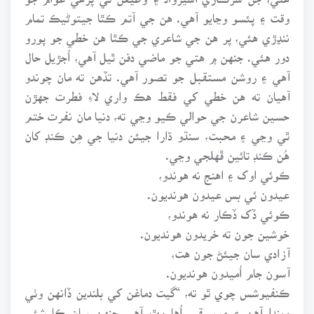
وقت ۽ پئسو وڃايو آهي. هن جي آتم ڪٿا جيتوڻيڪ تمام
ننڍڙي هئي، پر هن جي شاعري جي ڪٿا هن خطي جو پورو
دور هئي. جنهن ۾ هتي جو ماضي دفن ٿيل آهي، اُجڙيل حال
آهي ۽ روشن مستقبل جو تصور آهي. تڏهن ته مان چوندو
آهيان ته هن خطي کي فقط هڪ واري لاءِ فطرت جهڙن
حسين شاعرن جي حوالي ڪيو وڃي ته، دنيا مان نفرت ختم
ٿي وڃي ۽ محبت، سنڌو ڌارا جيئن دنيا جي هِن ڪنڊ کان
هُن ڪنڊ تائين ڦهلجي وڃي.
ڪوئي اوک ۽ اهنج نه هوندو،
عيدون ئي بس عيدون هونديون.
ڪوئي ڏک ڏڪار نه هوندو،
خوشين جون ته خريدون هونديون.
آزادي سان جيئڻ جون هت،
آسون جام اُميدون هونديون.
ڪنفيوشس چوي ٿو ته، “گيت دماغن کي بلندين ڏانهن وٺي
ويندا آهن ۽ موسيقي اُها وٿ آهي جنهن سان ڪا شئي