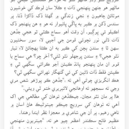
ماڻهو هو جنهن پنهنجي ڏات ۽ ڪلا سان لوڪ کي خوشيون
موٽائڻ چاهيون ۽ نجي زندگي ۾ گهڻا ڏک ڏاکڙا ڏٺا. پر
سندس ڏکن ۾ ڪير به ڀاڱي ڀائيوار نه هو ۽ هن پنهنجو ڏک
اڪيلو ئي ڀوڳيو. اُن وقت اُهو سماج ڪٿي ٿو هجي جڏهن
ڏات ڌڻي نور نچوئي قومن جي آجپي لاءِ سور سختيون
سهن ٿا ۽ سندن ٻچن کي ڪير به ان ڪڻا پهچائڻ لاءِ تيار
نٿو هجي؟ ۽ سندن ڀرجهلو نٿو ٿئي؟ آخر ڇو؟ هي سماج يا
قوم ان مان پنهنجو پانڌ ڪيئن آجو ڪرائي سگهي ٿي ۽
ڪيئن فقط ڏات ڌڻين کي ئي گنهگار ٺهرائي سگهي ٿي؟
هڪ انگريزي چوڻي آهي ته ،“جڏهن ڪو پوڙهو شص مري
وڃي ته سمجهو ته اوهانجي لائبريري ختم ٿي ويئي.”
ها! پر مان نٿو مڃان. جيڪڏهن توهان کي مطالعي جي اک
آهي ته توهان کي سرويچ جيڪو جيتوڻيڪ هاڻ اسان ۾
ناهي رهيو، پر اُن جي شاعري ۾ معجزا نظر ايندا رهندا.
عظيم فاتح سڪندر اعظم چيو هو ته، “جيتريون منهنجي
سلطنت جون حدون وسيع ٿينديون ٿيون وڃن اوترو ئي آءُ