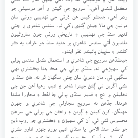
مڪمل ٿيندي آهي.” سرويچ جي گيتن ۾ اُهو موسيقي جو
ردم آهي، جيڪو کيس هن ڌرتي جي تهذيبي ورثي سان
موتين جي مالا جيئن ڳنڍي رکي ٿو. سندس شاعري ۾ جتي
قديم سنڌ جي تهذيبي ۽ تاريخي ورثي جون ساروڻيون
ملنديون اُتي سندس شاعري ۾ جديد سنڌ جو خواب به ڪر
کڻندو ۽ ساڀيان پائيندو نظر ايندو.
جيڪڏهن سرويچ جي شاعري ۾ استعمال ڪيل سندس ٻولي
کي سهيڙجي ته، سنڌي ٻولي جي هڪ جدا ڊڪشنري ٺهي
سگهي ٿي. مان دعويٰ سان چئي سگهان ٿو ته، هاڻ سنڌ ۾
ڪي آڱرين تي ڳڻڻ جيترا شاعر ۽ اديب رهيا آهن جن جي
تخليقن ۾ نج ۽ قديم سنڌي ٻولي جا لفظ ۽ محاورا ملندا
هوندا. جڏهن ته سرويچ سجاولي جي شاعري ۾ جهرن
جهنگن، کرن کيتن ۽ ڳوٺن ۽ واهڻن جي ٻولي جي سرهاڻ
محسوس ٿئي ٿي، اُن کي سهيڙڻ ۽ ڊڪشنري جو روپ ڏيڻ
جو ڪم سنڌ الاجي يا سنڌي ادبي بورڊ جهڙو ادارو ڪري
سگهي ٿو ۽ اُن کي ڪرڻ به گهرجي. اها نه صرف سرويچ