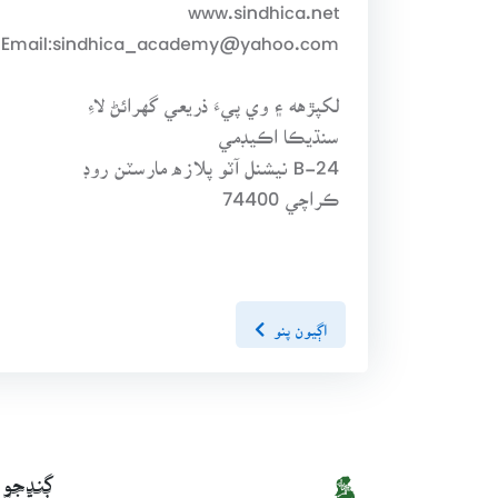
www.sindhica.net
Email:sindhica_academy@yahoo.com
لکپڙهه ۽ وي پيءَ ذريعي گهرائڻ لاءِ
سنڌيڪا اڪيڊمي
B-24 نيشنل آٽو پلازه مارسٽن روڊ
ڪراچي 74400
اڳيون پنو
ڳنڍجو