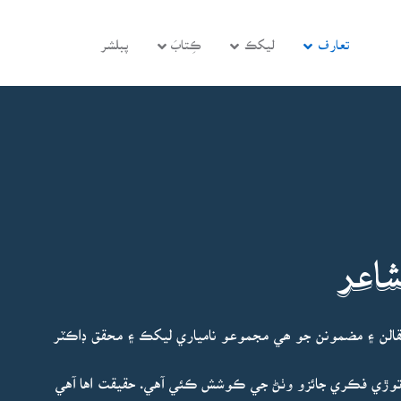
تعارف
ليکڪ
ڪِتابَ
پبلشر
اعر
قالن ۽ مضمونن جو ھي مجموعو نامياري ليکڪ ۽ محقق ڊاڪٽر
 توڙي فڪري جائزو وٺڻ جي ڪوشش ڪئي آهي. حقيقت اها آهي