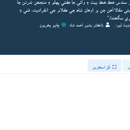
و سندس هڪ هڪ بيت ۽ وائي جا ڪئي پهلو ۽ منجھن ندرتن جا
ي مقالا آهن جن ۾ اوهان شاھ جي ڪلام جي انفراديت، فني ۽
 سگھندا.“
ڊيٽ ٿيو:
ڊاڪٽر بشير احمد شاد
ڇاپو پھريون
و
فُل اسڪرين