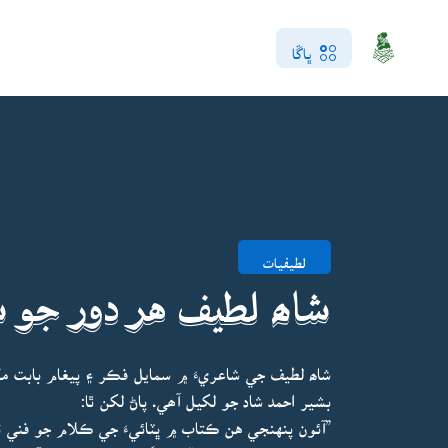
ڀاڱا
لطيفيات
شاھ لطيف هر دور جو ش
شاھ لطيف جي شاعريءَ ۾ سمايل فڪر ۽ پيغام بابت م
بشير احمد شاد جو لکيل آھي. پاڻ لکن ٿا:
”آئون پنهنجي هن ڪتاب ۾ ڀٽائيءَ جي ڪلام جو فني