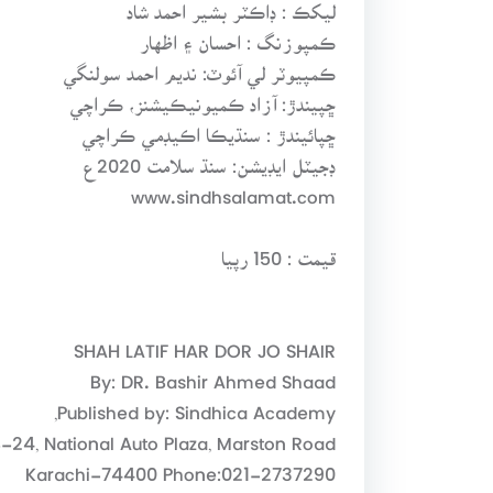
ليکڪ : ڊاڪٽر بشير احمد شاد
ڪمپوزنگ : احسان ۽ اظهار
ڪمپيوٽر لي آئوٽ: نديم احمد سولنگي
ڇپيندڙ: آزاد ڪميونيڪيشنز، ڪراچي
ڇپائيندڙ : سنڌيڪا اڪيڊمي ڪراچي
ڊجيٽل ايڊيشن: سنڌ سلامت 2020ع
www.sindhsalamat.com
قيمت : 150 رپيا
SHAH LATIF HAR DOR JO SHAIR
By: DR. Bashir Ahmed Shaad
Published by: Sindhica Academy,
-24, National Auto Plaza, Marston Road,
Karachi-74400 Phone:021-2737290