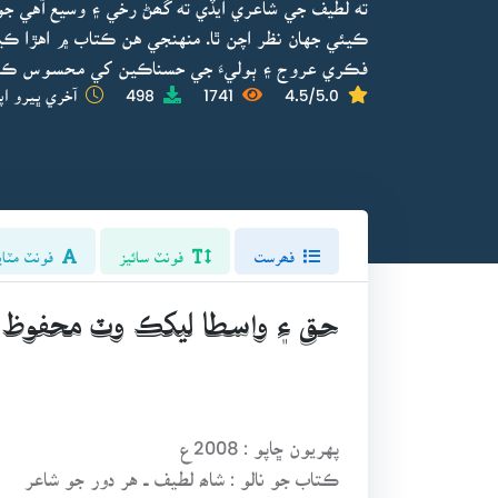
ته لطيف جي شاعري ايڏي ته گھڻ رخي ۽ وسيع آهي ج
ڪيئي جهان نظر اچن ٿا. منهنجي هن ڪتاب ۾ اهڙا ڪيئ
فڪري عروج ۽ ٻوليءَ جي حسناڪين کي محسوس ڪري
4.5/5.0
1741
498
آخري ڀيرو اپ
فھرست
فونٽ سائيز
فونٽ مٽاي
حق ۽ واسطا ليکڪ وٽ محفوظ
پهريون ڇاپو : 2008ع
ڪتاب جو نالو : شاھ لطيف ــ هر دور جو شاعر