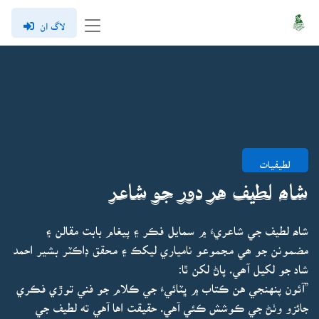
لاگ ان
لطيفيات
شاھ لطيف هر دور جو شاعر
شاھ لطيف جي شاعريءَ ۾ سمايل فڪر ۽ پيغام بابت مقالن ۽
مضمونن جو ھي مجموعو نامياري ليکڪ ۽ محقق ڊاڪٽر بشير احمد
شاد جو لکيل آھي. پاڻ لکن ٿا:
”آئون پنهنجي هن ڪتاب ۾ ڀٽائيءَ جي ڪلام جو فني توڙي فڪري
جائزو وٺڻ جي ڪوشش ڪئي آهي. حقيقت اها آهي ته لطيف جي