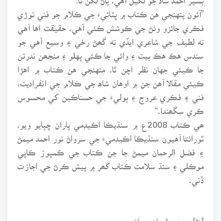
”آئون پنهنجي هن ڪتاب ۾ ڀٽائيءَ جي ڪلام جو فني توڙي
فڪري جائزو وٺڻ جي ڪوشش ڪئي آهي. حقيقت اها آهي
ته لطيف جي شاعري ايڏي ته گھڻ رخي ۽ وسيع آهي جو
سندس هڪ هڪ بيت ۽ وائي جا ڪئي پهلو ۽ منجھن ندرتن
جا ڪيئي جهان نظر اچن ٿا. منهنجي هن ڪتاب ۾ اهڙا
ڪيئي مقالا آهن جن ۾ اوهان شاھ جي ڪلام جي انفراديت،
فني ۽ فڪري عروج ۽ ٻوليءَ جي حسناڪين کي محسوس
ڪري سگھندا.“
ھي ڪتاب 2008ع ۾ سنڌيڪا اڪيڊمي پاران ڇپايو ويو.
ٿورائتا آهيون سنڌيڪا اڪيڊميءَ جي سرواڻ نور احمد ميمڻ
۽ فضل الرحمان ميمڻ جا جن ڪتاب جي ڪمپوز ڪاپي
موڪلي ۽ سنڌ سلامت ڪتاب گھر ۾ پيش ڪرڻ جي اجازت
ڏني.
[b]محمد سليمان وساڻ