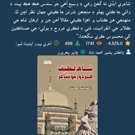
شاعري ايڏي ته گھڻ رخي ۽ وسيع آهي جو سندس هڪ هڪ بيت ۽
وائي جا ڪئي پهلو ۽ منجھن ندرتن جا ڪيئي جهان نظر اچن ٿا.
منهنجي هن ڪتاب ۾ اهڙا ڪيئي مقالا آهن جن ۾ اوهان شاھ جي
ڪلام جي انفراديت، فني ۽ فڪري عروج ۽ ٻوليءَ جي حسناڪين
کي محسوس ڪري سگھندا.“
4.5/5.0
1741
498
آخري ڀيرو اپڊيٽ ٿيو:
ڊاڪٽر بشير احمد شاد
ڇاپو پھريون