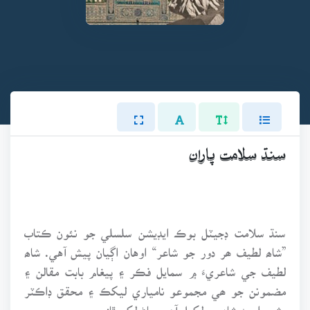
سنڌ سلامت پاران
سنڌ سلامت ڊجيٽل بوڪ ايڊيشن سلسلي جو نئون ڪتاب
”شاھ لطيف ھر دور جو شاعر“ اوهان اڳيان پيش آهي. شاھ
لطيف جي شاعريءَ ۾ سمايل فڪر ۽ پيغام بابت مقالن ۽
مضمونن جو ھي مجموعو نامياري ليکڪ ۽ محقق ڊاڪٽر
بشير احمد شاد جو لکيل آھي. پاڻ لکن ٿا: