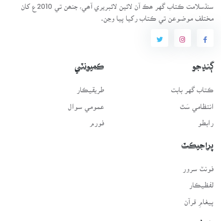
سنڌسلامت ڪتاب گهر ھڪ آن لائين لائبريري آھي، جنھن تي 2010ع کان
مختلف موضوعن تي ڪتاب رکيا پيا وڃن.
ڳنڍجو
ڪميونٽي
ڪتاب گهر بابت
طريقيڪار
انتظامي سَٿ
عمومي سوال
رابطو
فورم
پراجيڪٽ
فونٽ سرور
لفظيڪار
پيغامِ قرآن