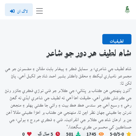
لاگ ان
لطيفيات
شاھ لطيف هر دور جو شاعر
شاھ لطيف جي شاعريءَ ۾ سمايل فڪر ۽ پيغام بابت مقالن ۽ مضمونن جو ھي
مجموعو نامياري ليکڪ ۽ محقق ڊاڪٽر بشير احمد شاد جو لکيل آھي. پاڻ
لکن ٿا:
”آئون پنهنجي هن ڪتاب ۾ ڀٽائيءَ جي ڪلام جو فني توڙي فڪري جائزو وٺڻ
جي ڪوشش ڪئي آهي. حقيقت اها آهي ته لطيف جي شاعري ايڏي ته گھڻ
رخي ۽ وسيع آهي جو سندس هڪ هڪ بيت ۽ وائي جا ڪئي پهلو ۽ منجھن
ندرتن جا ڪيئي جهان نظر اچن ٿا. منهنجي هن ڪتاب ۾ اهڙا ڪيئي مقالا آهن
جن ۾ اوهان شاھ جي ڪلام جي انفراديت، فني ۽ فڪري عروج ۽ ٻوليءَ جي
حسناڪين کي محسوس ڪري سگھندا.“
5.0/5.0
1745
501
5 سال اڳ
0