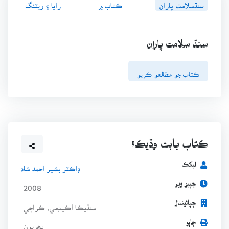
سنڌسلامت پاران
ڪتاب ۾
رايا ۽ ريٽنگ
سنڌ سلامت پاران
ڪتاب جو مطالعو ڪريو
ڪتاب بابت وڌيڪ:
ليکڪ
ڊاڪٽر بشير احمد شاد
ڇپيو ويو
2008
ڇپائيندڙ
سنڌيڪا اڪيڊمي، ڪراچي
ڇاپو
پھريون