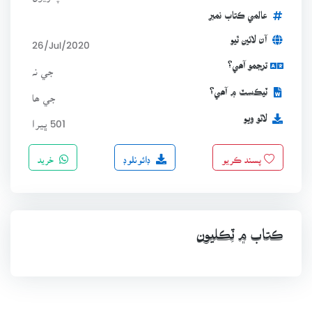
عالمي ڪتاب نمبر
آن لائين ٿيو
26/Jul/2020
ترجمو آھي؟
جي نہ
ٽيڪسٽ ۾ آھي؟
جي ھا
لاٿو ويو
501 ڀيرا
ڊائونلوڊ
خريد
پسند ڪريو
ڪتاب ۾ ٽِڪليون