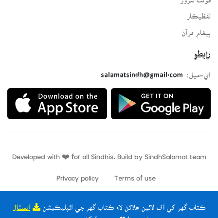
لفظيڪار
پيغامِ قرآن
رابطو
اي-ميل:
salamatsindh@gmail.com
Developed with ❤️ for all Sindhis. Build by
SindhSalamat
team
Privacy policy
Terms of use
ڪتاب گهر کي آف لائين ھلائڻ لاءِ ڪتاب گهر جي ائپليڪيشن
انسٽال
ڪريو
| ✖ ٻيھر نہ ڏيکاريو