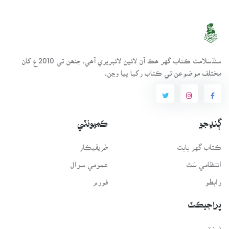
سنڌسلامت ڪتاب گهر ھڪ آن لائين لائبريري آھي، جنھن تي 2010ع کان
مختلف موضوعن تي ڪتاب رکيا پيا وڃن.
ڳنڍجو
ڪميونٽي
ڪتاب گهر بابت
طريقيڪار
انتظامي سَٿ
عمومي سوال
رابطو
فورم
پراجيڪٽ
فونٽ سرور