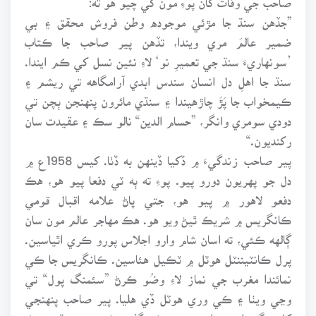
”جڏهن سنڌ جا مڙئي موجوده وطن فروش محقق ۽ بي
ضمير عالمَ مري ويندا، تڏهن پير صاحب جا ڪتاب
’سونهاريءَ سنڌ جي تعميرِ نو‘ لاءِ نئين نسل کي ڪم ايندا.
سنڌ جا اهلِ دل انسان سندس ابدي آرامگاهه تي ريشم ۽
ڪيمخواب جا پَڙَ چاڙهيندا ۽ سنڌي مائرون پنهنجن ٻچن تي
دودي سومري وانگر، ”حسام الدين“ نالو سڪ ۽ عقيدت سان
رکنديون.“
پير صاحب زندگيءَ ۾ ڏکيا ڏينهن به ڏٺا. کيس 1958ع ۾
دل جو پهريون دورو پيو. پوءِ ته ٻه ٽي دفعا پيو هو، هڪ
دفعو لاهور ۾ پيو هو، جتي پاڻ علامه اقبال قومي
ڪانگريس ۾ شريڪ ٿيڻ ويو هو. هڪ مهاجر عالم مون سان
ڳالهه ڪئي، ته اسان شام وارو اجلاس پورو ڪري اٿياسين.
پرل ڪانٽيننٽل هوٽل ۾ ٽڪيل هئاسين. ڪانگريس جا ڪي
نمائندا مغرب جي نماز لاءِ وضُو ڪرڻ ”سئمنگ پول“ تي
وڃي ويٺا ۽ ڪي وري هوٽل ڏي هليا. پير صاحب پنهنجي
کِل ڀوڳ واري مزاج موجب، ڪو گفتو ڪڍيو، جو ٻڌي، هڪ