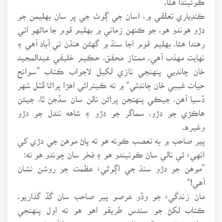
ڪنڊياري تعلقي ۾، اسان جي ڳوٺ جي ڀر سان بهليمن جو
دڙو هوندو هو، جو ڪنهن زماني ۾ بهليم قوم جا ماڻهو اتي
رهندا هئا. بهليم قوم اڃا سنڌ ۾ گهڻن هنڌن تي آباد آهي ۽
نهايت مهذب آهي. ممتاز محقق، حڪيم خليفي عبدالمجيد
خان چانڊيي پنهنجي تازي لکيل لاجواب ڪتاب ”سوانح
حيات غيبي خان چانڊئي“ ۾ ته ڪيترائي اهڙا پراڻا ڦٽل شهر
ڏسيا آهن، جيڪي پنهنجن پراڻن نالن سان سڏجن ٿا، جيئن
هاڪڙي جو دڙو، سماگر جو دڙو ۽ شاهه نندل جو دڙو
وغيره.
پير صاحب ۾ به تعصب ڪونه هو ته پاڻ موهن جي دڙي کي
انهيءَ ئي نالي سان ڪوٺيندو هو ۽ فخر سان چوندو هو ته:
”موهن جو دڙو سنڌ جي اڳوڻيءَ عظمت جو روشن نشان
آهي!“
مان زندگيءَ جو وڏو عرصو پير صاحب سان گڏ گذاريو.
ڪتاب لکڻ جو سندس طريقو اهو هو ته اول پنهنجي
پراجيڪٽ جو نقشو ٺاهيندو هو. پوءِ بسم الله ڪندو هو.