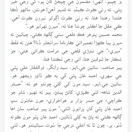
پئي، ته رني ڪوٽ ڪيڏو نه قديم آهي! هونئن، ماڻهو ڌُڪا
هڻندا رهندا هئا، ته رني ڪوٽ اڳوڻو نيرون ڪوٽ آهي.
ڪي عقل جا اڪابر چوندا هئا ته، ”ميرن ٺهرايو هو.“
محمد حسين پنوهر هڪ دفعي سٺي ڳالهه ڪئي. چيائين ته
ميرن ٻيا ڪهڙا تعميراتي ڪارناما سرانجام ڏنا؟ هنن ته فقط
”ميريءَ“ جي ننڍڙي قلعي جي مرامت ڪرائي هئي، جو
شڪار جا شوقين هئا. اتي وڃي ٽڪندا هئا.
پير صاحب، سائين جي.ايم. سيد وانگر، ذوالفقار علي ڀٽي
جي سهري، احمد خان ڀٽي کي به ڪو ڏاڍو ويجهو هو.
سائين جي.ايم. سيد مون کي کلي چوندو هو ته، ”حسام
الدين شاهه، لٽي ڪپڙي، کائڻ پيئڻ، ٻيو ته ٺهيو، شام جو
ڪراچيءَ جي صدر بزار ۾ هواخواريءَ جون عادتون سڀ
احمد خان ڀٽي کان پرايون اٿئي.“ مون پير صاحب سان اها
ڳالهه ڪئي ته پاڻ به کِلِي ڏنائين. احمد خان ڀٽو مون ڪونه
ڏٺو، پر، چون ٿا ته اعليٰ درجي جا سُوٽ سبائيندو هو. لٽي
ڪپڙي جو ٻيو اهڙو شوقين مير علي احمد خان ٽالپر هو. پر،