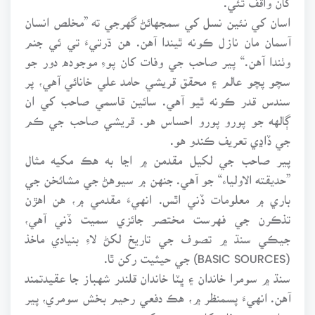
اسان کي نئين نسل کي سمجهائڻ گهرجي ته ”مخلص انسان
آسمان مان نازل ڪونه ٿيندا آهن. هن ڌرتيءَ تي ئي جنم
وٺندا آهن.“ پير صاحب جي وفات کان پوءِ موجوده دور جو
سچو پچو عالم ۽ محقق قريشي حامد علي خانائي آهي، پر
سندس قدر ڪونه ٿيو آهي. سائين قاسمي صاحب کي ان
ڳالهه جو پورو پورو احساس هو. قريشي صاحب جي ڪم
جي ڏاڍي تعريف ڪندو هو.
پير صاحب جي لکيل مقدمن ۾ اڃا به هڪ مکيه مثال
”حديقته الاولياء“ جو آهي. جنهن ۾ سيوهڻ جي مشائخن جي
باري ۾ معلومات ڏني اٿس. انهيءَ مقدمي ۾، هن اهڙن
تذڪرن جي فهرست مختصر جائزي سميت ڏني آهي،
جيڪي سنڌ ۾ تصوف جي تاريخ لکڻ لاءِ بنيادي ماخذ
(BASIC SOURCES) جي حيثيت رکن ٿا.
سنڌ ۾ سومرا خاندان ۽ ڀٽا خاندان قلندر شهباز جا عقيدتمند
آهن. انهيءَ پسمنظر ۾، هڪ دفعي رحيم بخش سومري، پير
صاحب جي وفات کان پوءِ مون کي چيو هو ته: