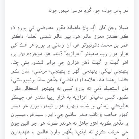
تم پاس ہوتے ہو، گویا دوسرا نہیں ہوتا۔
منيلا وڃڻ کان اڳ پاڻ ماهيانه مقرر معاوضي تي بورڊ لاءِ
ڪم ڪندڙ معزز عالم هو. ٻيو عالم شمس العلماءِ ڊاڪٽر
عمر بن محمد دائودپوٽو هو. ان زماني ۾ بورڊ هر هڪ کي
هزار هزار رپيا ماهيانو ”اعزازيه“ ڏيندو هو. موجوده دؤر ۾،
اهو گهٽ ۾ گهٽ ڏهن هزارن جي برابر ٿيندو. ٻئي ڄڻا،
پنهنجي ليکي، پنهنجي گهر ۽ پنهنجيءَ مرضيءَ سان ڪم
ڪندا رهندا هئا. علامه آءِ آءِ قاضيءَ جڏهن سنڌ يونيورسٽيءَ
مان استعيفا ڏني ته بورڊ کيس به پنهنجو اسڪالر مقرر
ڪيو. کيس ماهيانو اعزازيه ٻه هزار رپيا ملندو هو، جيڪو
هاڻوڪي زماني ۾ شايد ويهارو هزار ٿيندو. بورڊ جو صدر
کهڙو صاحب ۽ نائب صدر سائين جي. ايم. سيد هو. ميمبرن
۾ تڏهن ڪوبه اهڙو جاهل ته هوندو ڪونه هو، جو ائين چوڻ
جي جرئت ڪري ته ايڏيءَ پگهار وارن عالمن يا عهديدارن
کي مقرر ڪرڻ لاءِ بورڊ جي آئين ۾ ڪا شق ته رکيل ئي