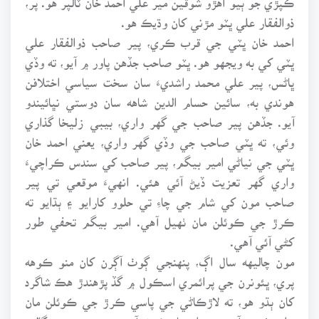
ذوالفقار علي ڀٽو مڙني کان وڌيڪ هو.
احمد خان ڀٽي جي قرب ڪري، پير صاحب ذوالفقار علي
ڀٽي کي به ويجهو هو. ڀٽو صاحب جڏهن پاور ۾ آيو، ته وڏي
ڀاڻس، پير علي محمد راشديءَ سان سخت سياسي اختلافن
هوندي به، سائين حسام الدين شاهه سان دوستي نڀائيندو
آيو. جڏهن پير صاحب جي گهر واري، بيبي زليخا گذاري
وئي، ته ڀٽي صاحب جي وڏي گهر واري، يعني احمد خان
ڀٽي جي نياڻي امير بيگم، پير صاحب کي سندس ڪراچيءَ
واري گهر تعزيت ڏيڻ آئي هئي. انهيءَ موقعي تي پير
صاحب مون کي شام جي چاءِ تي حلوو کارايو ۽ ٻڌايو ته
ڪرڙ جي ڪوئلن مان ٺهيل آهي. امير بيگم تحفي طور
کڻي آئي آهي.
مون چاليهه سال اڳ، پنهنجي ڳوٺ آڳرن کان منو ڪوهه
پري، ڀئونرن جي پرائمري اسڪول ۾ گڏ پڙهندڙ هڪ شاگرد
کان ٻڌو هو، ته لاڙڪاڻي جي پاسي ڪرڙ جي ڪوئلن مان
حلوو ٺهندو آهي، پر، اعتبار ڪونه آيو هو. سو، سندس ڳالهه