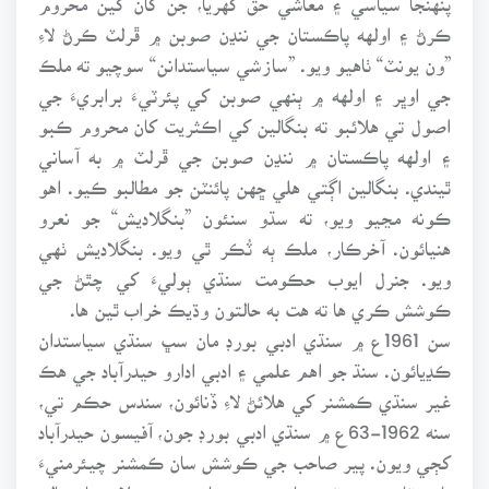
ڪرڻ ۽ اولهه پاڪستان جي ننڍن صوبن ۾ ڦرلٽ ڪرڻ لاءِ
”ون يونٽ“ ٺاهيو ويو. ”سازشي سياستدانن“ سوچيو ته ملڪ
جي اوڀر ۽ اولهه ۾ ٻنهي صوبن کي پئرٽيءَ برابريءَ جي
اصول تي هلائبو ته بنگالين کي اڪثريت کان محروم ڪبو
۽ اولهه پاڪستان ۾ ننڍن صوبن جي ڦرلٽ ۾ به آساني
ٿيندي. بنگالين اڳتي هلي ڇهن پائنٽن جو مطالبو ڪيو. اهو
ڪونه مڃيو ويو، ته سڌو سنئون ”بنگلاديش“ جو نعرو
هنيائون. آخرڪار، ملڪ ٻه ٽُڪر ٿي ويو. بنگلاديش ٺهي
ويو. جنرل ايوب حڪومت سنڌي ٻوليءَ کي چٿڻ جي
ڪوشش ڪري ها ته هت به حالتون وڌيڪ خراب ٿين ها.
سن 1961ع ۾ سنڌي ادبي بورڊ مان سڀ سنڌي سياستدان
ڪڍيائون. سنڌ جو اهم علمي ۽ ادبي ادارو حيدرآباد جي هڪ
غير سنڌي ڪمشنر کي هلائڻ لاءِ ڏنائون، سندس حڪم تي،
سنه 1962-63ع ۾ سنڌي ادبي بورڊ جون، آفيسون حيدرآباد
کڄي ويون. پير صاحب جي ڪوشش سان ڪمشنر چيئرمنيءَ
تان هٽايو ويو. ڀٽي صاحب، پير صاحب جي صلاح سان هالن