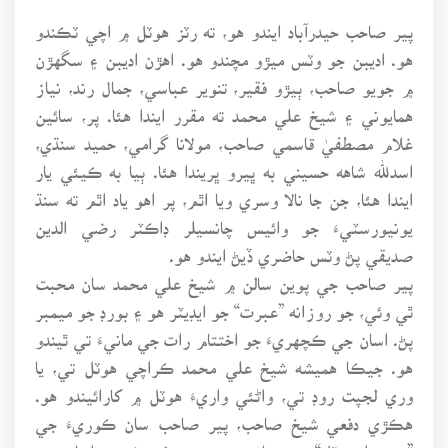
پير صاحب حيدرآباد ايندو هو، ته رٽز هوٽل ۾ اچي ٽڪندو
هو. اديبن جو وٽس ميڙو مچندو هو. اهڙن اديبن ۽ سگهڙن
۾ جويو صاحب، ٻيڙو فقير، تنوير عباسي، جمال رند، نياز
همايوني ۽ شيخ علي محمد ته مقرر ايندا هئا. پر، سائين
غلام مصطفيٰ قاسمي صاحب، مولانا گرامي، حميد سنڌي،
اسدلله شاهه حسيني به ڀيرو ڀريندا هئا. ٻيا به ڪيئي يار
ايندا هئا، جن جا نالا وسري ويا اٿم، پر اهو ياد اٿم ته سنڌ
يونيورسٽيءَ جو وائيس چانسيلر ڊاڪٽر رضي الدين
صديقي پڻ وٽس حاضري ڏيڻ ايندو هو.
پير صاحب جي پوين سالن ۾ شيخ علي محمد سان محبت
ٿي وئي، جو روزانه ”عبرت“ جو ايڊيٽر هو ۽ بورڊ جو ميمبر
پڻ. اسان جي ڪچهريءَ جو اختتام رات جي مانيءَ تي ٿيندو
هو. جيڪا هميشه شيخ علي محمد ڪراچي هوٽل تي، يا
وري لجپت روڊ تي، واڻئي واريءَ هوٽل ۾ کارائيندو هو.
هڪڙي دفعي شيخ صاحب، پير صاحب سان ڪوريءَ جي
”جهوپڙا هوٽل“ جي مانيءَ جي تعريف ڪئي. اسان پير