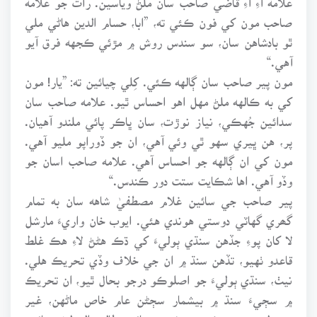
صاحب مون کي فون ڪئي ته، ”ابا، حسام الدين هاڻي ملي
ٿو بادشاهن سان، سو سندس روش ۾ مڙئي ڪجهه فرق آيو
آهي.“
مون پير صاحب سان ڳالهه ڪئي. کِلي چيائين ته: ”يار! مون
کي به ڪالهه ملڻ مهل اهو احساس ٿيو. علامه صاحب سان
سدائين جُهڪي، نياز نوڙت، سان ڀاڪر پائي ملندو آهيان.
پر، هن ڀيري سهو ٿي وئي آهي، ان جو ڏوراپو مليو آهي.
مون کي ان ڳالهه جو احساس آهي. علامه صاحب اسان جو
وڏو آهي. اها شڪايت ستت دور ڪندس.“
پير صاحب جي سائين غلام مصطفيٰ شاهه سان به تمام
گھري گهاٽي دوستي هوندي هئي. ايوب خان واريءَ مارشل
لا کان پوءِ جڏهن سنڌي ٻوليءَ کي ڌڪ هڻڻ لاءِ هڪ غلط
قاعدو ٺهيو، تڏهن سنڌ ۾ ان جي خلاف وڏي تحريڪ هلي.
نيٺ، سنڌي ٻوليءَ جو اصلوڪو درجو بحال ٿيو، ان تحريڪ
۾ سڄيءَ سنڌ ۾ بيشمار سڄڻن عام خاص ماڻهن، غير
معمولي محنت ڪئي. مخدوم سائين طالب الموليٰ، سائين