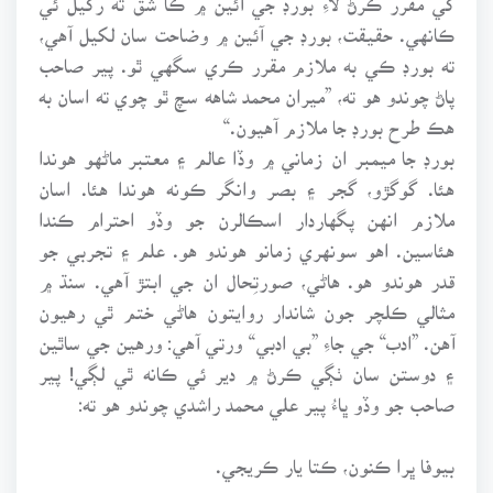
ڪانهي. حقيقت، بورڊ جي آئين ۾ وضاحت سان لکيل آهي،
ته بورڊ ڪي به ملازم مقرر ڪري سگهي ٿو. پير صاحب
پاڻ چوندو هو ته، ”ميران محمد شاهه سچ ٿو چوي ته اسان به
هڪ طرح بورڊ جا ملازم آهيون.“
بورڊ جا ميمبر ان زماني ۾ وڏا عالم ۽ معتبر ماڻهو هوندا
هئا. گوگڙو، گجر ۽ بصر وانگر ڪونه هوندا هئا. اسان
ملازم انهن پگهاردار اسڪالرن جو وڏو احترام ڪندا
هئاسين. اهو سونهري زمانو هوندو هو. علم ۽ تجربي جو
قدر هوندو هو. هاڻي، صورتِحال ان جي ابتڙ آهي. سنڌ ۾
مثالي ڪلچر جون شاندار روايتون هاڻي ختم ٿي رهيون
آهن. ”ادب“ جي جاءِ ”بي ادبي“ ورتي آهي: ورهين جي ساٿين
۽ دوستن سان ٺڳي ڪرڻ ۾ دير ئي ڪانه ٿي لڳي! پير
صاحب جو وڏو ڀاءُ پير علي محمد راشدي چوندو هو ته:
بيوفا ڀرا ڪنون، ڪتا يار ڪريجي.