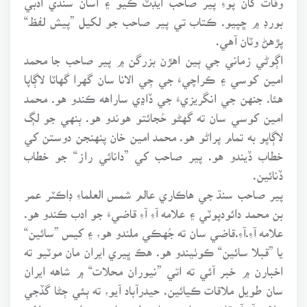
بورڊ ۾ ڇپيو. ڪتاب تي پير صاحب جو لکيل ”پيش لفظ“
پڙهڻ وٽان آهي.
اڳوڻي زماني جي ٻين اهڙن بزرگن ۾ پير صاحب جا محمد
امين کوسي ۽ ڪراچيءَ جي جِي الانا سان گهرا گهاٽا لاڳاپا
هئا. جنهن جي انگريزيءَ جي ڏاڍي ساراهه ڪندو هو. محمد
امين کوسي سان ته گهڻو حُجائتو هوندو هو. ٻنهي جو لڳ
لاڳاپو به تمام پراڻو هو. محمد امين خان پنهنجن دوستن کي
خطاب ڏيندو هو. پير صاحب کي ”دانائي راز“ جو خطاب
ڏنائين.
پير صاحب سنڌ جي هاڪاري عالم شمس العلماءِ ڊاڪٽر عمر
بن محمد دائودپوٽي ۽ علامه آءِ آءِ قاضيءَ جو ادب ڪندو هو.
علامه آءِ.آءِ.قاضي سان ته جُهڪي ملندو هو، ۽ کيس ”سائين“
يا ”قبلا سائين“ ڪوٺيندو هو. هڪ ڀيري ايران مان موٽيو ته
اخبارن ۾ خبر آئي ته اتي ”نيوران محلات“ ۾ شاهه ايران
سان طويل ملاقات ڪيائين. حيدرآباد آيو، ته ٻئي ڄڻا گڏجي
علامه آءِ آءِ قاضي صاحب سان ملڻ وياسين. رات جو علامه