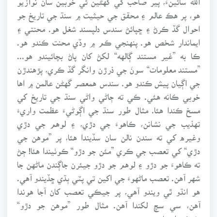
هو، پر هڪ عالم ۽ محقق جي حيثيت ۾ سنڌ جي تاريخ جو
احوال گڏ ڪرڻ ۽ ڇپائڻ سندس دلپسند شغل هو. محنتي ۽
ايماندار شخص هو. پنهنجي ڪم ۾ وڏي محنت ڪندو هو.
ڪا به ”غير مستند ڳالهه“ لکڻ کان پاڻ بچائيندو هو...
”مستند معلومات“ سونَ جي ذرڙن وانگر گڏ ڪري، پڙهندڙن
جي اڳيان پيش ڪندو هو. سندس همعصر گهڻن عالمن ۾ اها
خوبي ڪانه هئي. ڪي ته ڄاڻي واڻي سنڌ جي تاريخ کي
مسخ ڪندا هئا. مثال طور سنڌ جي اڳوڻيءَ عظمت واريءَ
تهذيب جي نشانن، ڪاهوءَ جي دڙي، ۽ لوهم جي دڙي
وغيره کي ته سندن نالن سان سڏيندا هئا، پر ”موهن جي
دڙي“ کي تعصب جي ڪري ”مئن جو دڙو“ ڪوٺيندا هئا! ڄڻ
ته ڪاهوءَ جو دڙو ۽ لوهم جو دڙو جيئرن جاڳندن ماڻهن جا
شهر آهن. تعصب ماڻهوءَ جي اکين تي پٽي ٻڌي ڇڏيندو آهي.
هو انڌو ٿي ويندو آهي، پر جيڪي تعصب کان آجا هوندا
آهن، سي سچ لکندا آهن. مثال طور ”موهن جو دڙو“
ڪوٺيندا هئا.