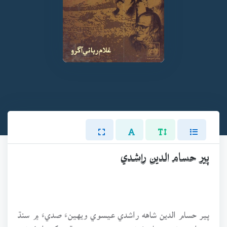
پير حسام الدين راشدي
پير حسام الدين شاهه راشدي عيسوي ويهينءَ صديءَ ۾ سنڌ
جو اهو مشهور تاريخ نويس هو، جنهن سنڌين کي ارغونن،