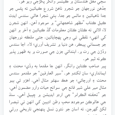
جڏهن نورجهان جو شجرو ٺاهڻ شروع ڪيائين ته پڻس جو
جدا ٺاهيائين ۽ ماڻس جو جدا. ٻئي شجرا هاڻي سندس ايڊٽ
ڪيل ڪتاب ”مظهر شاهجهاني“ ۾ موجود آهن. انهن شجرن
لاءِ الائي ته ڪٿان ڪٿان معلومات گڏ ڪيائين ۽ آخر ۾ انهن
کي انهيءَ نقطي تي وڃي پهچايائين، جتي ملڪه نورجهان
جو جسماني پيڪر، هن دنيا ۾ تشريف آوريءَ لاءِ، اڃا سندس
وڏڙن جي رت ۾، ابتدائي جزن جي صورت ۾ به ظهور پذير
ڪونه ٿيو هو.
پير صاحب ڪتابن وانگر، انهن جا مقدما به وڏيءَ محنت ۽
ايمانداريءَ سان لکندو هو. ”سير العارفين“ جو مقدمو سندس
محنت ۽ اورچائيءَ جو هڪ سهڻو مثال آهي. اهڙو ئي ٻيو
مثال مير علي شير قانع جي سوانح حيات وارو مضمون آهي،
جو ”تحفته الڪرام“ جي اردو ايڊيشن ۾ ڇپيل آهي. سنڌ
جي هاڻوڪن موجوده محبِ وطن اديبن کي انهن تي تبصرا
لکڻ گهرجن، ته اسان جو نئون نسل پنهنجي تاريخي ورثي
کان واقف ٿئي.