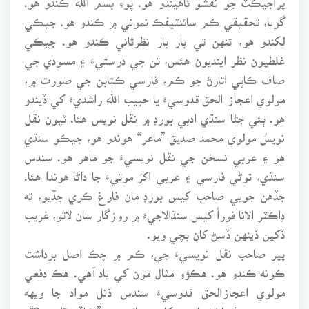
گويا، تحقيقي ڪم سائنٽيفڪ نموني ۾ ڪندو هو. جيڪي
لکندو هو، تنهن تي بار بار نظرثاني ڪندو هو. جيڪي
غلطيون نظر اينديون هئس، تن جي درستيءَ ۽ مسودي جي
صاف ڪاپي اتارڻ جو ڪم، فارسي ڪتابن جي صورت ۾،
مولوي اعجاز الحق قدوسيءَ يا حبيب الله راشديءَ کي ڏيندو
هو. ٻئي ڄڻا سنڌي ادبي بورڊ ۾ نقل نويس هئا. ٽيون نقل
نويسُ مولوي محمد صديق ”ماعر“ هوندو هو، جيڪو سنڌي
هو ۽ عربي نسخن جي نقل نويسيءَ جو ماهر هو. سندس
سنڌي، توڻي فارسي ۽ عربي اکرَ موتيءَ جا داڻا هوندا هئا.
جڏهن جويي صاحب کيس بورڊ مان فارغ ڪري ڇڏيو، ته
ڊاڪٽر الانا فوراً کيس سنڌالاجيءَ ۾ روزگار سان لاتو، غريب
ڏکين ڏينهن ڏسڻ کان بچي ويو.
پير صاحب نقل نويسيءَ جي، ڪم ۾ چڪ اصل برداشت
ڪونه ڪندو هو. هڪڙو مثال مون کي ياد آهي. هڪ دفعي
مولوي اعجازالحق قدوسيءَ سندس ڏنل مواد جا ويهه
پنجويهه صفحا اتاريا مون کان پڇيائين ته، ”ڪاڏي ٿا وڃو؟“