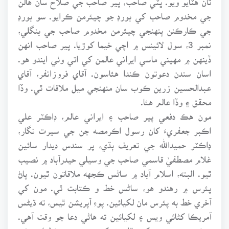
جي مخدوم صاحب کي بورڊ جو چيئرمن ڪرايو. سو بورڊ
جي ڪارڪنن پنهنجي چيئرمن مخدوم صاحب جي بنگلي،
نمبر 3، سول لائينس ۾ اچي خيما کوڙيا. پير صاحب انهن
ڏينهن ۾ مهيني ماسي ايراني عالمن کي اتي وٺي ايندو هو.
اسان سندن دعوتون ڪندا هئاسون. آقاي فروزانفر، آقاي
عبدالحسين زرين ڪوب سان منهنجي ميل ملاقات ٿي. وڏا
محقق ۽ وڏا عالم هئا.
مون هڪ دفعي پير صاحب ۽ ايراني عالم، ڊاڪٽر علي
اڪبر جعفريءَ کان رسول اڪرمصه جن جي سيرت نگار،
ڊاڪٽر حميدالله جي تعريف ٻڌي، پر سندس ديدار سائين
غلام مصطفيٰ قاسمي صاحب جي وسيلي حيدرآباد ۾ نصيب
ٿيو. البته، اسلام آباد ۾ ساڻس ڪجهه ملاقاتون ٿيون. پاڻ
پئرس ۾ رهندو هو، ساڻس خط و ڪتابت ٿي. مون کي
آخري خط به پئرس مان لکيائين. پوءِ آپريشن ٿيس، ته ڌيڻس
آمريڪا کڻائي ويس ۽ لکيائين ته هاڻي دعا جو وقت آهي.
حڪيم سعيد مون کي ٻڌايو ته کيس به پويون خط اهڙو ئي