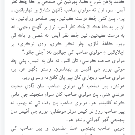
آيس، سو، اول ته مولوي صاحب ڏانهن ڪاوڙ ۾ نهاريائين...
پوءِ، پينَ کڻي چُڪ درست ڪيائين. ٻيو صفحو ورايائين، ته
ان ۾ به ڪا هڪ اڌ چُڪ نظر آيس، نرڙ ۾ گُهنج وجهي، اها
به درست ڪيائين. ٽين چُڪ نظر آيس، ته غصي ۾ باهه ٿي
ويو. ڪاغذ ڦاڙي، چار ٽڪر ڪري، ردي ٽوڪريءَ ۾
اڇلايائين ۽ مولوي صاحب کي چيائين ته: ”چلي جائو.“
مولوي صاحب ڪرسيءَ تان اٿيو، ته مان به اٿيس. ٻئي ڄڻا
موٽي بورڊ جي آفيس ۾ پهتاسون. رستو ڊگهو هو. پر،
مولوي صاحب ويچاري کان ٻيو پان کائڻ به وسري ويو.
هونئن، پير صاحب کي مولوي صاحب سان ڏاڍي محبت
هوندي هئي. پاڻ مولوي صاحب کان سواءِ منجهند جي ماني
ڪونه کائيندو هو. مولوي صاحب پاڻ وقت تي نه پهتو، ته
پير صاحب روزانو کيس موٽر موڪلي، بورڊ جي آفيس مان
پنهنجي گهر گهرائي وٺندو هو.
جويي صاحب پنهنجي هڪ مضمون ۾ پير صاحب کي
”محنت ڪش محقق“ ڪوٺيو آهي. پير صاحب جي باري ۾