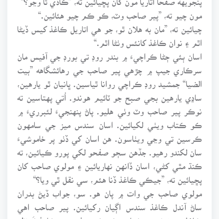
مون چيو ته، ”پير صاحب وٽ، ڪو ڪم چيو هئائين.“
چيائين ته، ”مان به هلان ٿو، جو هي اتاريل ڪاغذ کيس ڏيڻا
اٿم ۽ نوان ڪاغذ کانئس وٺڻا اٿم.“
اسان ٻئي ڄڻا ڪراچيءَ ۾ بندر روڊ تي بورڊ جي آفيس مان
سرڪاري جيپ ۾ چڙهي پير صاحب جي رهائشگاهه ”بيت
الضيا“ جمشيد روڊ ڪراچي روانا ٿياسين. ڀانيان ٿو يارهين،
ساڍي يارهين بجي صبح جو ٽائيم هوندو. اُتي پهتاسين ته
نوڪر پير صاحب وٽ وٺي هليو. پاڻ پنهنجيءَ لئبرريءَ ۾
ڪو ڪتاب ويٺي لکيائين. اسان سندس ميز جي سامهون
ڪرسين تي وڃي ويٺاسون. هن اسان کي ڏٺو پر خاموشيءَ
سان لکندو رهيو. جڏهن سڄو صفحو لکي پورو ڪيائين، ته
ڪنڌ مٿي کڻي، اسان ڏانهن نهاريائين ۽ مولوي صاحب کان
پڇيائين ته، ”جيڪي ڪاغذ ڏنا هئم، سي نقل ٿي ويا؟“
مولوي صاحب جي وات ۾ پان هو. سو، جواب ڏيڻ بدران
ساڻ آندل ڪاغذ سندس اڳيان رکيائين. پير صاحب اهي
ڪاغذ پڙهڻ شروع ڪيا. پهرئين ئي صفحي ۾ ڪا چُڪَ نظر