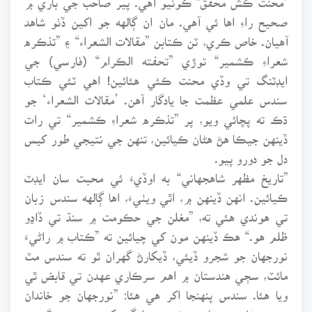
صحيح راءِ اها ئي آهي. مان ان ڳالهه جو اکين ڏٺو شاهد
آهيان. خاص ڪري، ٽن ڪتابن ”مقالات الشعراء“ ۽ ”تذڪره
شعراءِ ڪشمير“ توڙي ”تحفته الڪرام“ (فارسي) جي
ايڊٽنگ تي وڏي محنت ڪئي هئائين! اهي ٽئي ڪتاب
سندس علمي عظمت جا يادگار آهن. ’مقالات الشعراء‘ جو
ڌڪ ته پچائي ويو، پر ”تذڪره شعراءِ ڪشمير“ تي رات
ڏينهن جيڪا هڻ هڻان ڪيائين، تنهن جي نتيجي طور کيس
دل جو دورو پيو.
”تاريخ مظهر شاهجهاني“ به اوڏيءَ ئي محبت سان ايڊٽ
ڪيائين. انهن ڏينهن ۾، اٿي ويٺيءَ، اها ڳالهه سندس زبان
تي هوندي هئي ته، ”مغلن جي حڪومت ۾ سنڌ تي ڏاڍو
ظلم هو.“ هڪ ڏينهن مون کي چيائين ته ”ڪتاب ۾ راڻيءَ
نورجهان جو شجرو ڏيئي، ڏيکارڻ گهران ٿو ته سندس مٽ
مائٽ، سڄي هندستان ۾ اهم سرڪاري عهدن تي قابض ٿي
ويا هئا. سندس پنهنجا اکر هي هئا: ”نورجهان جو خاندان
سڄي مغل هندستان ۾ ڪينسر وانگر پکڙجي ويو هو.“