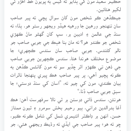
لکيو هئائين.
جيڪڏهن ڪو شخص مون کان سوال پڇي ته پير صاحب
سان تنهنجو ورهين جا ورهيه هيڏو ويجهو رستو هو، ٻڌاءِ ته
سنڌ جي عالمن ۽ اديبن ۾، سڀ کان گهڻو مانُ ڪهڙي
شخص جو ڪندو هو؟ ته مان بنا هٻڪ جي جويي صاحب جو
نالو کڻندس. جويي صاحب سان سندس ڪچهريءَ جا
موضوع مختلف هوندا هئا. سندس ڪچهرين جويي صاحب
جي ذهن تي ڪهڙو اثر ڇڏيو سو ته مون کانئس ڪڏهن به
ڪونه پڇيو آهي، پر پير صاحب هڪ ڀيري پنهنجا تاثرات
بيان ڪندي، مون کي چيو ته، ”اسان کي سنڌ دوستيءَ جا
سبق جويي صاحب ڏنا.“
هونئن، سندس ذاتي دوستن ۾ ٽي نالا سرِفهرست آهن: هڪ
آغا بدرالدين دراني، ٻيو رحيم بخش سومرو ۽ ٽيون ممتاز
حسن. انهن ۾ ڊاڪٽر ائنيمري شمل کي شامل ڪونه ڪبو،
ڇو ته هوءَ پير صاحب جي ايڏي ته وڌيڪ ويجهي هئي، جو
ائين کڻي چئجي ته سندس فيملي ميمبر هئي.