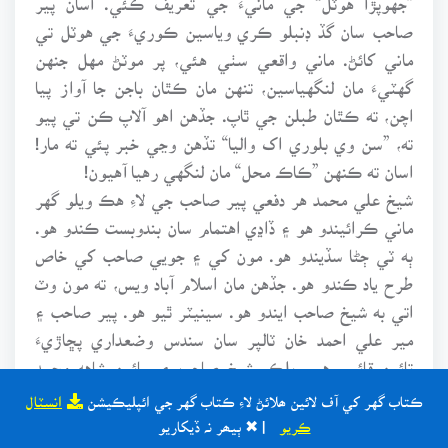
صاحب سان گڏ ڊنبلو ڪري وياسين ڪوريءَ جي هوٽل تي
ماني کائڻ. ماني واقعي سٺي هئي، پر موٽڻ مهل جنهن
گهٽيءَ مان لنگهياسين، تنهن مان ڪٿان باجن جا آواز پيا
اچن، ته ڪٿان طبلن جي ٿاپ. جڏهن اهو آلاپ ڪن تي پيو
ته، ”سن وي بلوري اک واليا“ تڏهن وڃي خبر پئي ته مار!
اسان ته ڪنهن ”ڪاڪ محل“ مان لنگهي رهيا آهيون!
شيخ علي محمد هر دفعي پير صاحب جي لاءِ هڪ ويلو گهر
ماني ڪرائيندو هو ۽ ڏاڍي اهتمام سان بندوبست ڪندو هو.
ٻه ٽي ڄڻا سڏيندو هو. مون کي ۽ جويي صاحب کي خاص
طرح ياد ڪندو هو. جڏهن مان اسلام آباد ويس، ته مون وٽ
اتي به شيخ صاحب ايندو هو. سينيٽر ٿيو هو. پير صاحب ۽
مير علي احمد خان ٽالپر سان سندس وضعداري پڇاڙيءَ
تائين قائم رهي. بلڪ، شيخ صاحب ۽ سائين شاهه محمد
شاهه جي ڪري ئي مير علي احمد خان ٽالپر جي مون سان به
ڪتاب گهر کي آف لائين ھلائڻ لاءِ ڪتاب گهر جي ائپليڪيشن
انسٽال
محبت ٿي وئي. اسلام آباد ۾ وزير دفاع هو، ته اتان خط
ڪريو
| ✖ ٻيھر نہ ڏيکاريو
لکندو هو. حيدرآباد گهمڻ ايندو هو ته آسپاس جي ڳوٺن ۾