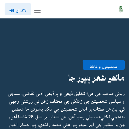
لاگ ان
شخصيتون ۽ خاڪا
ماڻھو شھر ڀنڀور جا
رباني صاحب جي ھيءَ تخليق ڏيھي ۽ پرڏيھي ادبي ثقافتي، سماجي
۽ سياسي شخصيتن جي زندگي جي مختلف رُخن تي روشني وجهي
ٿي. پاڻ هن ڪتاب ۾ انھن شخصيتن جي مکيہ پھلوئن جا عڪس
پنھنجي لکڻيءَ وسيلي پسيا آهن. ھن ڪتاب ۾ ڪل 26 خاڪا آهن،
جن ۾ سائين جي ايم سيد، پير علي محمد راشدي، پير حسام الدين