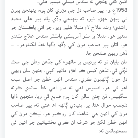
1958ع ۾، پير صاحب دل جي دؤري کان پوءِ، پنهنجن پيرن
تي بيهڻ جهڙو ٿيو، ته پنهنجي وڏي ڀاءُ، پير علي محمد
راشديءَ وٽ، علاج لاءِ منيلا هليو ويو، جو اتي پاڪستان جو
سفير هو. منيلا ۾ ڪو آمريڪي ڊاڪٽر سندس علاج ڪندو
هو. اتان پير صاحب مون کي ڊگها ڊگها خط لکندوهو- -
ڏهن ويهن صفحن جا.
مان ڀايان ٿو ته پرديس ۾ ماڻهوءَ کي جڏهن وطن جي سڪ
لڳي ٿي، تڏهن کيس ڪو اهڙو ماڻهو کپي، جنهن سان ويهي
دل جون ڳالهيون ڪري. سندس انهن خطن جو اصل سبب
اهو ئي هو. افسوس آهي ته مان اهي خط سانڍي ڪونه
سگهيس. ٽن چئن سالن کان پوءِ ضايع ٿي ويا. منجهن ڏاڍا
دلچسپ حوال هئا. پر، بنيادي ڳالهه اها هئي ته، پير صاحب
مون کي انهن جي اشاعت کان روڪيو هو، ليڪن مون کي
انهن خطن لکڻ جو شرف ان ڪري بخشيائين جو ائين ئي
سمجهيائين ته: