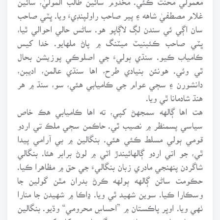
غلام مصطفيٰ شاهه ۽ پير صاحب راولپنڊيءَ ويا. ڀٽي صاحب
سان اڳي ئي سندن لڳ لاڳاپو هو. ساڻس حالي احوالي ٿيا،
ڀٽي صاحب ڪئبنيٽ ميٽنگ ۾ پاڻ ملهايو. خدا کيس
ڪامياب ڪيو. سنڌي ٻوليءَ جي اصلوڪي پوزيشن بحال
ٿي وئي. هونئن بنيادي طرح، اها سنڌي عالمن، اديبن،
دانشورن ۽ سڄي عوام جي ڪاميابي هئي، سو، سنڌ ۾ هر
هنڌ شادمانا ٿي ويا.
هت اها ڳالهه سمجهڻ کپي، ته اها ڪاميابي هڪ خاص
سياسي پسمنظر ۾ نصيب ٿي. حاڪمن سڄي ملڪ تي اردو
قومي ٻولي مسلط ڪئي هئي. بنگالين ۾ بي آرامي پيدا
ٿي، جو اتي اردو ڳالهائيندڙ اٽي ۾ لوڻ برابر هئا. بنگالي
شاگردن پنهنجي مادري زبان بنگاليءَ جي حق ۾ مظاهرا ڪيا.
حڪومت ساڻن ڳالهه ٻولهه ڪرڻ بدران مٿن گولين جا
وسڪارا ڪيا. سوين شهيد ٿي ويا. ڍاڪا ۾ شهيدن جا منارا
ٺهي ويا. اوڀر پاڪستان ۾ ”احساسِ محرومي“ وڌيو. بنگالين
پنهنجا سياسي ۽ معاشي حق گهريا، جن کان کين محروم