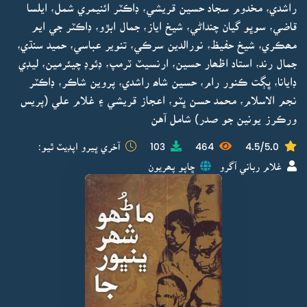
راشدي، مخدوم سجاد حسين قريشي، ڊاڪٽر ائنيمري شمل، ايلسا
قاضي، سوڀو گيان چنداڻي، شيخ اياز، جمال ابڙو، ڊاڪٽر جي ايم
مھڪري، شيخ حفيظ، نورالدين سرڪي، تنوير عباسي، حميد سنڌي،
جمال رند، استاد اظھار حسين، ارنسيٽ ٽرمپ، ڊئوڊ چيئرمين، ليڊي
ڊايانا، ڀڳت ڪنور رام، حسين شاھ راشدي، پروين شاڪر، ڊاڪٽر
نجم الاسلام، محمد حسن ڀٽو، اعجاز قريشي ۽ غلام علي (پريس
ورڪرز يونين جو صدر) شامل آهن
4.5/5.0
464
103
آخري ڀيرو اپڊيٽ ٿيو:
غلام رباني آگرو
ڇاپو پھريون