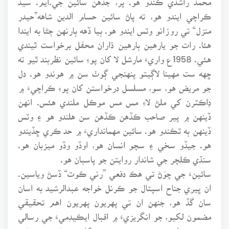
ڪراچي ايندو هو، ته پاڻ سائين حسام الدين شاهه”حيدر
منزل“ تي روزانو وٽس ايندو هو. ٻيا ڏهه ٻارنهن ڄڻا به ايندا
هئا. رات جو يارهين ٻارهين ڌاران محفل برخواست ٿيندي
هئي. 1958ع واريءَ مارشل لا کان پوءِ سائين نظربند ٿيو ته
ڇهه ست مهينا لاڳيتو پنهنجي ڳوٺ سن ۾ هوندو هو. دل
جو مريض هو، سو، مسلسل درخواستن کان پوءِ ڪراچيءَ ۾
ڊاڪٽرن کي ملڻ لاءِ مس مس موڪل ملندي هئس. انهن
ڏينهن ۾ پير صاحب ڪڏهن ڪڏهن سن هلندو هو ۽ وٽس
ڏينهن ٻه ٽڪندو هو. سائين مهمانداريءَ ۾ حد ڪري ڇڏيندو
هو. جيڏو سخي ۽ سچو انسان هو، اوڏو وڏو ميزبان هو.
سنڌي ڪلچر جي شاندار روايتن جو پاسبان هو.
سائينءَ جي چوَڻ تي هڪ دفعي ”رني ڪوٽ“ ڏسڻ وياسين.
ان ڀيري جناح اسپتال جو ڪرنل خواجه عبدالرشيد به اسان
سان گڏ هو، جنهن ان تي پهريون پهريون اهم تحقيقي
مضمون لکيو، جو انگريزيءَ ۾ اقبال ايڪيڊميءَ جي رسالي
۾ ڇپيو. انهيءَ مضمون جي ڇپجڻ کان پوءِ ئي وڃي خبر