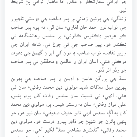
ٿيو.
زندگيءَ جي پوئين زماني ۾ پير صاحب جي دوستي تاجپور
جي نواب نور احمد خان لغاريءَ سان ٿي، ته پوءِ پير صاحب
ڪو عرصو ڊاڪٽرس ڪالونيءَ ۾ سندس رهائشگاهه تي
ٽِڪندو هو. پير صاحب جي ئي چوڻ تي، شاهه ايران جي
وزيرِ ثقافت، نواب صاحب ۽ مون کي ايران گهمڻ جي دعوت
موڪلي هئي. اسان ايران ۾ عالمن ۽ محققن تي پير صاحب
جو وڏو اثر ڏٺو.
سنڌ جي بزرگن عالمن ۽ اديبن ۾ پير صاحب جي پهرين
پهرين ميل ملاقات شايد مولوي دين محمد وفائيءَ سان ٿي
هئي. انهيءَ ئي نسبت سان سندس وفات کان پوءِ، پٽس،
علي نواز وفائيءَ سان به رستو هيس. پر، مولوي دين محمد
کان به اڳ سندس ادبي ناتو حنيف صديقيءَ سان ٿيو هو، جو
ٻنهي ڀائرن جو ننڍپڻ جو ڏاڍو پيارو دوست هو. مولوي دين
محمد وفائيءَ ”تذڪره مشاهيرِ سنڌ“ لکيو آهي، جو سندس
وفات کان پوءِ پير صاحب ايڊٽ ڪيو ۽ اسان سنڌي ادبي