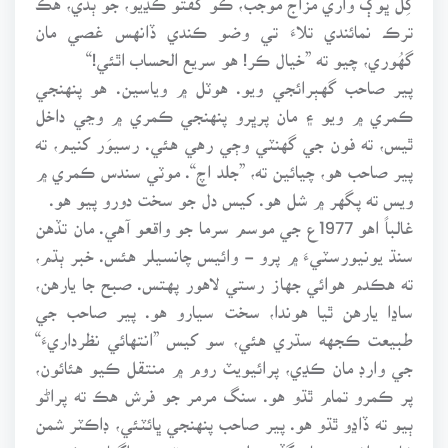
ترڪ نمائندي تلاءَ تي وضو ڪندي ڏانهس غصي مان
گهُوري، چيو ته ”خيال ڪر! هو سريع الحساب اٿئي!“
پير صاحب گهٻرائجي ويو. هوٽل ۾ وياسين. هو پنهنجي
ڪمري ۾ ويو ۽ مان پرڀرو پنهنجي ڪمري ۾ وڃي داخل
ٿيس، ته فون جي گهنٽي وڄي رهي هئي. رسيوَر کنيم، ته
پير صاحب هو، چيائين ته، ”جلد اچ“. موٽي سندس ڪمري ۾
ويس ته پگهر ۾ شل هو. کيس دل جو سخت دورو پيو هو.
غالباً اهو 1977ع جي موسم سرما جو واقعو آهي. مان تڏهن
سنڌ يونيورسٽيءَ ۾ پرو - وائيس چانسيلر هئس. خبر ٻڌم،
ته هڪدم هوائي جهاز رستي لاهور پهتس. صبح جا يارهن،
ساڍا يارهن ٿيا هوندا، سخت سيارو هو. پير صاحب جي
طبيعت ڪجهه سڌري هئي، سو کيس ”انتهائي نظرداريءَ“
جي وارڊ مان ڪڍي، پرائيويٽ روم ۾ منتقل ڪيو هئائون،
پر ڪمرو تمام ٿڌو هو. سنگ مرمر جو فرش هڪ ته پراڻو
ٻيو ته ڏاڍو ٿڌو هو. پير صاحب پنهنجي ڀائٽئي، ڊاڪٽر شمن
شاهه راشديءَ سان گڏ، بجليءَ جي هيٽر جي اڳيان ويٺو هو.