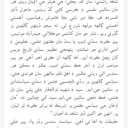
مان ساڻس مليس ۽ ڪرسي کڻي گڏ ويٺس. ماحول ڏاڍو
افسرده هو. ڪا دير ٽئي ڄڻا خاموش رهياسين. آهستي
آهستي ڳالهه ٻولهه شروع ٿي، ته سڄو ڏينهن ڳالهين ۾
گذري ويو. شام جو مان کانئس موڪلائي حيدرآباد موٽيس.
ٻيو ڪوبه سنڌي اديب يا سنڌ مان ڪنهن علمي، تعليمي ۽
ادبي اداري جو نمائندو، پنهنجي عظيم سنڌي تاريخ نويس
کان پڇڻ ڪونه آيو. اها ڳالهه ان ڪري اهم آهي جو پير
صاحب اول ۽ آخر هڪ سنڌي اديب، عالم ۽ محقق هو.
سندس اٿي ويٺي عالمن ۽ اهلِ قلم ماڻهن سان هوندي هئي.
سياسي ڳالهين ۾ وڏي دلچسپي هئس ۽ سنڌي سياستدانن
۾ سائين جي.ايم. سيد ۽ شهيد ذوالفقار علي ڀٽي سان دل
هئس. هڪ دفعي سائين جي.ايم.سيد کي چيائين ته، ”مان
اوهان جي سياسي ڪمن ۾ شريڪ ته برابر ڪونه ٿو ٿيان،
پر، انهن جو اکين ڏٺو شاهد ته آهيان.“
حقيقت به اها ئي آهي. سياست سندس وڏو ڀاءُ، پير علي
محمد راشدي ڪندو هو. پر، جڏهن سائين جي.ايم. سيد