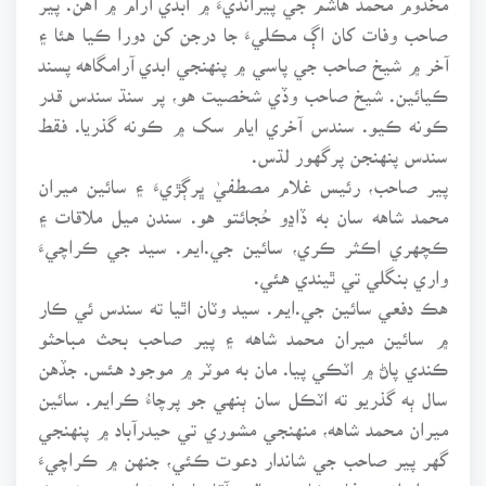
صاحب وفات کان اڳ مڪليءَ جا درجن کن دورا ڪيا هئا ۽
آخر ۾ شيخ صاحب جي پاسي ۾ پنهنجي ابدي آرامگاهه پسند
ڪيائين. شيخ صاحب وڏي شخصيت هو، پر سنڌ سندس قدر
ڪونه ڪيو. سندس آخري ايام سک ۾ ڪونه گذريا. فقط
سندس پنهنجن پرگهور لڌس.
پير صاحب، رئيس غلام مصطفيٰ ڀرڳڙيءَ ۽ سائين ميران
محمد شاهه سان به ڏاڍو حُجائتو هو. سندن ميل ملاقات ۽
ڪچهري اڪثر ڪري، سائين جي.ايم. سيد جي ڪراچيءَ
واري بنگلي تي ٿيندي هئي.
هڪ دفعي سائين جي.ايم. سيد وٽان اٿيا ته سندس ئي ڪار
۾ سائين ميران محمد شاهه ۽ پير صاحب بحث مباحثو
ڪندي پاڻ ۾ اٽڪي پيا. مان به موٽر ۾ موجود هئس. جڏهن
سال ٻه گذريو ته اٽڪل سان ٻنهي جو پرچاءُ ڪرايم. سائين
ميران محمد شاهه، منهنجي مشوري تي حيدرآباد ۾ پنهنجي
گهر پير صاحب جي شاندار دعوت ڪئي، جنهن ۾ ڪراچيءَ
جو ايراني سفارتڪار ۽ عالم، آقا ماهيار نوابي پڻ شريڪ