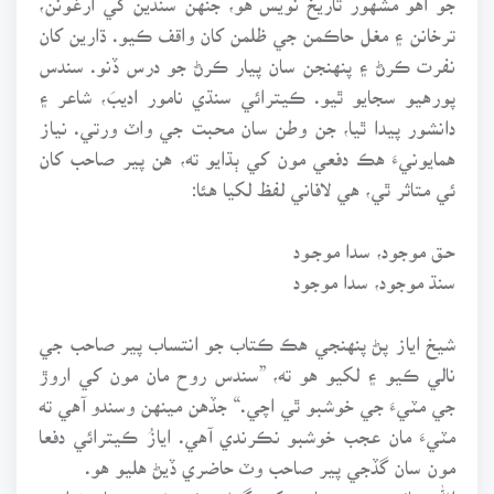
ترخانن ۽ مغل حاڪمن جي ظلمن کان واقف ڪيو. ڌارين کان
نفرت ڪرڻ ۽ پنهنجن سان پيار ڪرڻ جو درس ڏنو. سندس
پورهيو سجايو ٿيو. ڪيترائي سنڌي نامور اديبَ، شاعر ۽
دانشور پيدا ٿيا، جن وطن سان محبت جي واٽ ورتي. نياز
همايونيءَ هڪ دفعي مون کي ٻڌايو ته، هن پير صاحب کان
ئي متاثر ٿي، هي لافاني لفظ لکيا هئا:
حـق موجود، سدا موجـود
سنڌ موجود، سدا موجود
شيخ اياز پڻ پنهنجي هڪ ڪتاب جو انتساب پير صاحب جي
نالي ڪيو ۽ لکيو هو ته، ”سندس روح مان مون کي اروڙ
جي مٽيءَ جي خوشبو ٿي اچي.“ جڏهن مينهن وسندو آهي ته
مٽيءَ مان عجب خوشبو نڪرندي آهي. ايازُ ڪيترائي دفعا
مون سان گڏجي پير صاحب وٽ حاضري ڏيڻ هليو هو.
الله سائينءَ، پير صاحب کي گهڻين ئي خوبين سان نوازيو