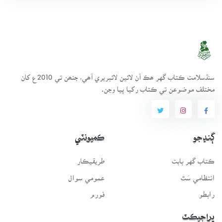
سنڌسلامت ڪتاب گهر ھڪ آن لائين لائبريري آھي، جنھن تي 2010ع کان
مختلف موضوعن تي ڪتاب رکيا پيا وڃن.
ڳنڍجو
ڪميونٽي
ڪتاب گهر بابت
طريقيڪار
انتظامي سَٿ
عمومي سوال
رابطو
فورم
پراجيڪٽ