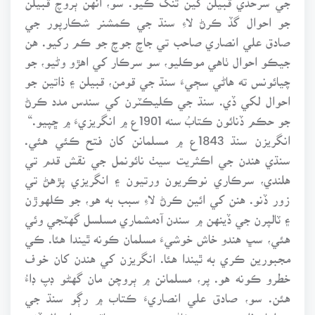
جو احوال گڏ ڪرڻ لاءِ سنڌ جي ڪمشنر شڪارپور جي
صادق علي انصاري صاحب تي جاچ جوچ جو ڪم رکيو. هن
جيڪو احوال ٺاهي موڪليو، سو سرڪار کي اهڙو وڻيو، جو
چيائونس ته هاڻي سڄيءَ سنڌ جي قومن، قبيلن ۽ ذاتين جو
احوال لکي ڏي. سنڌ جي ڪليڪٽرن کي سندس مدد ڪرڻ
جو حڪم ڏنائون ڪتابُ سنه 1901ع ۾ انگريزيءَ ۾ ڇپيو.“
انگريزن سنڌ 1843ع ۾ مسلمانن کان فتح ڪئي هئي.
سنڌي هندن جي اڪثريت سيٺ نائونمل جي نقش قدم تي
هلندي، سرڪاري نوڪريون ورتيون ۽ انگريزي پڙهڻ تي
زور ڏنو. هنن کي ائين ڪرڻ لاءِ سبب به هو، جو ڪلهوڙن
۽ ٽالپرن جي ڏينهن ۾ سندن آدمشماري مسلسل گهٽجي وئي
هئي، سڀ هندو خاش خوشيءَ مسلمان ڪونه ٿيندا هئا. ڪي
مجبورين ڪري به ٿيندا هئا. انگريزن کي هندن کان خوف
خطرو ڪونه هو. پر، مسلمانن ۾ ٻروچن مان گهڻو ڊپ ڊاءُ
هئن. سو، صادق علي انصاريءَ ڪتاب ۾ رڳو سنڌ جي
مسلمان ذاتين: سيدن، پٺاڻن، ٻروچن ۽ سماٽن جو احوال ڏنو.