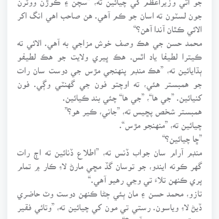
جون لسٽون ته اسان جو ڪم آهي. هن صاحب اهي انگ اکر
الائي ڪٿان آندا آهن؟“
محمد حسن جي هڪ وصف خوش مزاجي به آهي. الائي ته
ڪيترا لطيفا ياد اٿس. هڪ ڀيري ولايت جو هڪ لطيفو
ٻڌايائين ته، ”هڪ منڊم پنهنجي مڙس جي دوست سان رات
جو همبستر هئي، ته اوچتو فون جي گهنٽي وڳي. فون
کنيائين. ”جي ها“، ”جي ها“ چئي بند ڪيائين.
همبستر شخص پڇيس ته، ”جاني، ڪير هو؟”
چيائين ته، ”منهنجو مڙس“.
”ڇا چيائين؟“
منڊم آرام سان جواب ڏنس ته، ”اطلاع ڏنائين ته اڄ رات
گهر ڪونه ايندو، جو توسان گڏ مڇي مارڻ لاءِ ڪار ۾ تمام
پري ڪنهن تلاءَ تي وڃي رهيو آهي.“
تازو، محمد حسن ۽ مان ٻئي ڄڻا ڪنهن دوست وٽ حاضري
ڏيڻ لاءِ وياسون. رستي تي مون کي چيائين ته، ”وتائي فقير
جو قبو هن روڊ تي آهي؟“