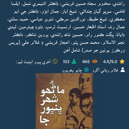
راشدي، مخدوم سجاد حسين قريشي، ڊاڪٽر ائنيمري شمل، ايلسا
قاضي، سوڀو گيان چنداڻي، شيخ اياز، جمال ابڙو، ڊاڪٽر جي ايم
مھڪري، شيخ حفيظ، نورالدين سرڪي، تنوير عباسي، حميد سنڌي،
جمال رند، استاد اظھار حسين، ارنسيٽ ٽرمپ، ڊئوڊ چيئرمين، ليڊي
ڊايانا، ڀڳت ڪنور رام، حسين شاھ راشدي، پروين شاڪر، ڊاڪٽر
نجم الاسلام، محمد حسن ڀٽو، اعجاز قريشي ۽ غلام علي (پريس
ورڪرز يونين جو صدر) شامل آهن
4.5/5.0
466
103
آخري ڀيرو اپڊيٽ ٿيو:
غلام رباني آگرو
ڇاپو پھريون