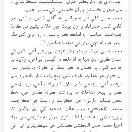
مان فيڊرل ڪميشن پاران ڪاميٽيءَ تي ميمبر آهيان.
محمد حسن کلي ڏنو ۽ چيائين ته، ”اهي ڏينهن ياد ٿئي، جو
گاڏي کاتي حيدرآباد ۾ ون يونٽ جي خلاف ڀتين تي ڪاغذ
چنبڙائيندا هئاسين ۽ امالڪ ڪو پوليس وارو پري کان نظر
ايندو هو، ته ڊڄي پري ٿي بيهندا هئاسين.“
محمد حسن پاڻ تمام وڏن وڏن عهدن تي رهيو آهي. انهن ئي
عهدن ڪري، پاڻ دنيا جا اڌ ملڪ به گهمي آيو آهي. ولايت ۾
ڇا نٿو ٿئي، پر ڪٿان به ڪو غلط اثر ڪونه ورتائين، سو،
ان ڪري جو خدا جو خوف اٿس. پنج وقت نماز پابنديءَ سان
پڙهندو آهي. پنهنجي ڪم سان ڪم رکندو آهي، پر، پنهنجي
ڪم ۾ بيجا مداخلت به برداشت ڪونه ڪندو آهي. هڪ
دفعي پيپلس پارٽيءَ جي حڪومت ۾، سنڌ جي هڪ چيف
منسٽر تڏهوڪيءَ وزيراعظم صاحبه کي پاڻ وڻائڻ لاءِ
رپورٽ ڏني، ته هيترا لک ڪوڙا ووٽر ته ڪراچيءَ ۾ ويٺا
آهن! محمد حسن اليڪشن ڪميشن جو سيڪريٽري هو. اتي
جو اتي وزيراعظم کي چيائين ته، ”سچن ۽ ڪوڙن ووٽرن