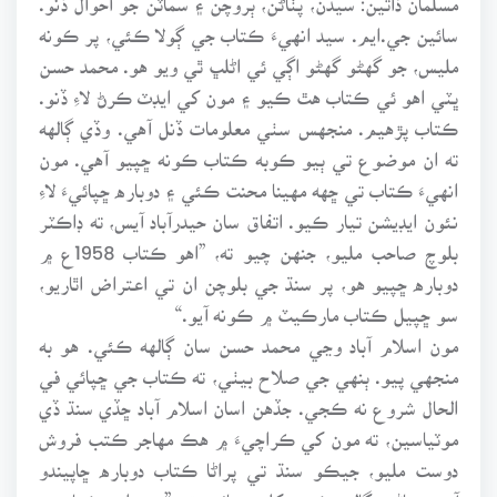
سائين جي.ايم. سيد انهيءَ ڪتاب جي ڳولا ڪئي، پر ڪونه
مليس، جو گهڻو گهڻو اڳي ئي اڻلڀ ٿي ويو هو. محمد حسن
ڀٽي اهو ئي ڪتاب هٿ ڪيو ۽ مون کي ايڊٽ ڪرڻ لاءِ ڏنو.
ڪتاب پڙهيم. منجهس سٺي معلومات ڏنل آهي. وڏي ڳالهه
ته ان موضوع تي ٻيو ڪوبه ڪتاب ڪونه ڇپيو آهي. مون
انهيءَ ڪتاب تي ڇهه مهينا محنت ڪئي ۽ دوباره ڇپائيءَ لاءِ
نئون ايڊيشن تيار ڪيو. اتفاق سان حيدرآباد آيس، ته ڊاڪٽر
بلوچ صاحب مليو، جنهن چيو ته، ”اهو ڪتاب 1958ع ۾
دوباره ڇپيو هو، پر سنڌ جي بلوچن ان تي اعتراض اٿاريو،
سو ڇپيل ڪتاب مارڪيٽ ۾ ڪونه آيو.“
مون اسلام آباد وڃي محمد حسن سان ڳالهه ڪئي. هو به
منجهي پيو. ٻنهي جي صلاح بيٺي، ته ڪتاب جي ڇپائي في
الحال شروع نه ڪجي. جڏهن اسان اسلام آباد ڇڏي سنڌ ڏي
موٽياسين، ته مون کي ڪراچيءَ ۾ هڪ مهاجر ڪتب فروش
دوست مليو، جيڪو سنڌ تي پراڻا ڪتاب دوباره ڇاپيندو
آهي. ساڻس ڳالهه ڪيم. کلي چيائين ته، ”مون اهو ڪتاب ٻه