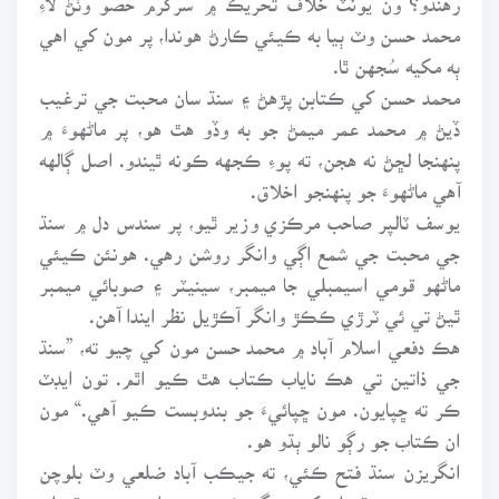
محمد حسن وٽ ٻيا به ڪيئي ڪارڻ هوندا، پر مون کي اهي
ٻه مکيه سُجهن ٿا.
محمد حسن کي ڪتابن پڙهڻ ۽ سنڌ سان محبت جي ترغيب
ڏيڻ ۾ محمد عمر ميمڻ جو به وڏو هٿ هو، پر ماڻهوءَ ۾
پنهنجا لڇڻ نه هجن، ته پوءِ ڪجهه ڪونه ٿيندو. اصل ڳالهه
آهي ماڻهوءَ جو پنهنجو اخلاق.
يوسف ٽالپر صاحب مرڪزي وزير ٿيو، پر سندس دل ۾ سنڌ
جي محبت جي شمع اڳي وانگر روشن رهي. هونئن ڪيئي
ماڻهو قومي اسيمبلي جا ميمبر، سينيٽر ۽ صوبائي ميمبر
ٿيڻ تي ئي ٽرڙي ڪڪڙ وانگر آڪڙيل نظر ايندا آهن.
هڪ دفعي اسلام آباد ۾ محمد حسن مون کي چيو ته، ”سنڌ
جي ذاتين تي هڪ ناياب ڪتاب هٿ ڪيو اٿم. تون ايڊٽ
ڪر ته ڇپايون. مون ڇپائيءَ جو بندوبست ڪيو آهي.“ مون
ان ڪتاب جو رڳو نالو ٻڌو هو.
انگريزن سنڌ فتح ڪئي، ته جيڪب آباد ضلعي وٽ بلوچن
جي سرحدي قبيلن کين تنگ ڪيو. سو، انهن ٻروچ قبيلن