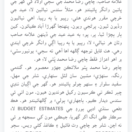
ڀاتين وانگر ڀائيندو هو. مثلاً سندس نياڻين لاءِ عيد جي
خرچي مقرر هوندي هئي، رپيو يا ٻه رپيا. اهي نياڻيون
وڏيون ٿيون. پرڻجي ويون. پنهنجا گهرڙا آباد ڪيائون. کين
ٻار ٻچڙا ٿيا. پر، پوءِ به عيد عيد جي ڏينهن علامه صاحب
وٽان هر نياڻيءَ لاءِ رپيو يا ٻه رپيا اڳي وانگر خرچي ايندي
رهي. هت قابل توجهه ڳالهه اها آهي ته سڄيءَ يونيورسٽيءَ
۾ اهو اعزاز فقط چاچي رضا محمد ڀُٽي لاءِ هو.
چاچو رضا محمد ڀٽو ملائڪن جهڙو معصوم هو. گندمي
رنگ، سنهڙيءَ مشين سان لٿل سنهاري. شام جي مهل،
سفيد سلوار ۽ سنهو چولو پائيندو هو. گهر جي اڳيان ننڍي
ڇٻر ٽڪر تي ڪرسيون رکيل هونديون هيون. مون اتي ئي
سندس ديدار ڪيو. ٻاجهاريءَ ٻوليءَ ۾ ڳالهائيندو هو. هڪ
دفعي سنڌي ادبي بورڊ جي BUDGET ESTIMATES لاءِ
سرڪار ڪي انگ اکر گهريا، جيڪي مون کي سمجهه ۾ ئي
نه اچن. شام جو چاچي وٽ فائيل ۽ ڪاغذ کڻي ويس. سڄو
PROFORMA ڀري ڏنائين ۽ پوءِ هڪ هڪ FIGURE ڪلاڪ