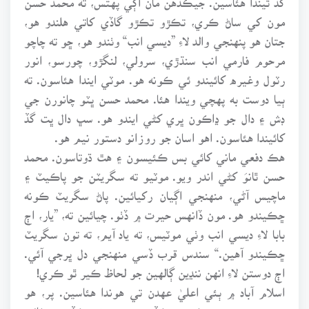
مون کي ساڻ ڪري، تڪڙو تڪڙو گاڏي کاتي هلندو هو،
جتان هو پنهنجي والد لاءِ ”ديسي انب“ وٺندو هو، ڇو ته چاچو
مرحوم فارمي انب سنڌڙي، سرولي، لنگڙو، چورسو، انور
رٽول وغيره کائيندو ئي ڪونه هو. موٽي ايندا هئاسون. ته
ٻيا دوست به پهچي ويندا هئا. محمد حسن ڀٽو چانورن جي
ڊش ۽ دال جو ڍاڪون ڀري کڻي ايندو هو. سڀ دال ڀت گڏ
کائيندا هئاسون. اهو اسان جو روزانو دستور نيم هو.
هڪ دفعي ماني کائي بس ڪئيسون ۽ هٿ ڌوتاسون. محمد
حسن ٿانوَ کڻي اندر ويو. موٽيو ته سگريٽن جو پاڪيٽ ۽
ماچيس آڻي، منهنجي اڳيان رکيائين. پاڻ سگريٽ ڪونه
ڇڪيندو هو. مون ڏانهس حيرت ۾ ڏٺو. چيائين ته، ”يار، اڄ
بابا لاءِ ديسي انب وٺي موٽيس، ته ياد آيم، ته تون سگريٽ
ڇڪيندو آهين.“ سندس قرب ڏسي منهنجي دل ڀرجي آئي.
اڄ دوستن لاءِ انهن ننڍين ڳالهين جو لحاظ ڪير ٿو ڪري!
اسلام آباد ۾ ٻئي اعليٰ عهدن تي هوندا هئاسين. پر، هو
پنهنجيءَ محبت ڪري، ڪڏهن ميوو ته ڪڏهن مٺائي