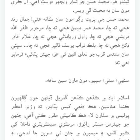
مون سان به محبت ٿي ويس.
محمد حسن جي پريت رڳو مون سان ڪانه هئي! جمال رند
هجي ته ڇا، محمد عمر ميمڻ هجي ته ڇا، مرحوم ظفر الله
قريشي هجي ته ڇا، راول ورياماڻي هجي ته ڇا، غلام قادر
ڊکڻ هجي ته ڇا، بلڪ نواب يوسف ٽالپر هجي ته ڇا... سڀني
سان سندس قرب جو تعلق ائين ئي هو، جيئن ڀٽائيءَ فرمايو
آهي ته:
سنهيءَ سئيءَ سبيو، مون مارن سين ساهه.
اسلام آباد ۾ ڪڏهن ڪڏهن گذريل ڏينهن جون ڳالهيون
ڪندا هئاسين. هڪ دفعي کيس ٻڌايم، ته وزير اعظم
پوليس ۾ سڌارن لاءِ هڪ ڪاميٽي مقرر ڪئي آهي، جنهن
جو چيئرمن مسٽر راٺوڙ، مرڪزي سيڪريٽري داخلا کي
ڪيو اٿس، ۽ ميمبرن ۾ چئن ئي صوبن جا آءِ.جي. ۽
ايف.آءِ.اي جو ڊائريڪٽر جنرل، ايسٽبلشمينٽ سيڪريٽري ۽