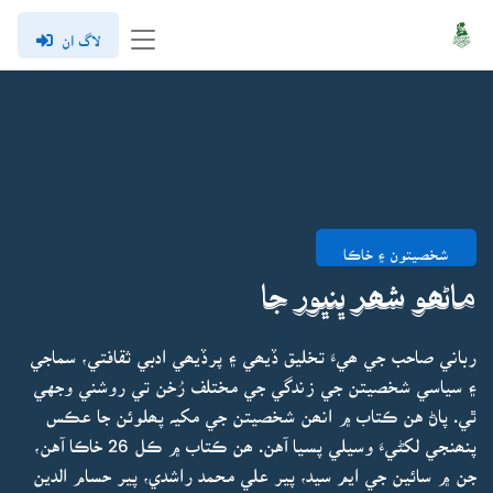
لاگ ان
شخصيتون ۽ خاڪا
ماڻھو شھر ڀنڀور جا
رباني صاحب جي ھيءَ تخليق ڏيھي ۽ پرڏيھي ادبي ثقافتي، سماجي
۽ سياسي شخصيتن جي زندگي جي مختلف رُخن تي روشني وجهي
ٿي. پاڻ هن ڪتاب ۾ انھن شخصيتن جي مکيہ پھلوئن جا عڪس
پنھنجي لکڻيءَ وسيلي پسيا آهن. ھن ڪتاب ۾ ڪل 26 خاڪا آهن،
جن ۾ سائين جي ايم سيد، پير علي محمد راشدي، پير حسام الدين