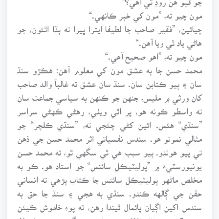
مون چيو ته، ”مون کي خبر ڪانهي.“
چيائين، ”فقير صاحب جا لطيفا ايترا ڀيرا ته ٻڌا اٿئون، جو
هاڻي ياد ٿي ويا آهن.“
مون چيو ته، ”اهو صحيح آهي.“
محمد حسن جا ٻه عشق مون کي معلوم آهن: هڪڙو سنڌ
سان ۽ ٻيو ڪتابن سان. سنڌ سان عشق ته غالباً والد صاحب
کان ورثي ۾ مليس، جنهن جو ڪنهن به سياسي جماعت سان
ته واسطو ڪونه هو، پر اٿي ويٺي، رهڻي ڪهڻي سراسر
”سنڌي“ هئس. ائين کڻي چئجي ته، ”سنڌي ڪلچر“ جو
مثالي نمونو هو. سندس نفسياتي اثر محمد حسن جي ذهن
تي پيو هوندو. ٻيو سبب هي ٿي سگهي ٿو، ته محمد حسن
يونيورسٽيءَ ۾ ”پوليٽيڪل سائنس“ جو استاد هو. ڪو به
مخلص ماڻهو پوليٽيڪل سائنس جا ڪتاب پڙهي ته انساني
حقن جي ڳالهه ڪندو. سنڌي به هجي ۽ سنڌ جا حق به
سندس اکين اڳيان پائمال ٿيندا رهن، ته پوءِ خاموش ڪيئن
رهندو؟ ون يونٽ خلاف تحريڪ ۾ سرگرم حصو وٺڻ لاءِ