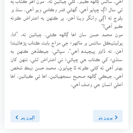
ٽي سال اڳ ڇپايو آهي. گهڻي قدر وڪامي ويو آهي. سنڌ ۾
بلوچ ته اڳي وانگر ويٺا آهن، پر ڪنهن به اعتراض ڪونه
ڪيو آهي!“
مون محمد حسن سان اها ڳالهه ڪئي. چيائين ته، ”ادا،
پوليٽيڪل سائنس ۾ ماڻهوءَ جي مزاج بابت ڪتاب پڙهائيندا
آهن، ته ڏاڍو پيچيده آهي“. سڀاڻي، جيڪڏهن ڪنهن به
سنڌيءَ کي ڪتاب جي ڇپائيءَ تي اعتراض ٿئي، تنهن کان
بهتر آهي ته کڻي ڪونه ٿا ڇپايون. محمد حسن نيڪ شخص
آهي. جيڪي ڳالهه صحيح سمجهيائين، اها ئي ڪيائين، اها
اعليٰ انسان جي وصف آهي.
پويون پَنو
اڳيون پنو