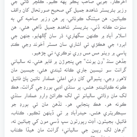
وزير بئريسٽر شاهده جميل کي صحيح صورتحال کان واقف
ڪيائين. هن ميٽنگ ڪوٺائي، پر هن وزير صاحبه کي به
سنوَت ڪانه ڏني. بئريسٽر شاهده جميل ڏاهي هئي، هن
اسلام آباد ۾ ڪنهن سگهاريءَ ڌر سان ڳالهايو، جنهن جي
ابروءَ جي هڪڙي ئي اشاري سان مسٽر آخوند وڃي ڪنڊ
پاسي ۾ ويٺو مس مس وري نوڪريءَ تي چڙهيو.
جڏهن سنڌ ”ون يونٽ“ جي پنجوڙن ۾ قابو هئي. ته سالياني
گرانٽ سو تيسين جاري ڪانه ٿيندي هئي، جيسين مان
لاهور وڃي، پٽيوالي کان وٺي اعليٰ عملدار تائين پاڻ فائيل
ڪونه ڪڍائيندو هئس، پر سنڌي ادبي بورڊ جي گرانٽ، هڪ
لک مان وڌائي ساليانو ٽي لک ڪرائڻ وارو عملدار سنڌي
ڪونه هو. هڪ پنجابي هو. تڏهن مان ئي بورڊ جو
سيڪريٽري هئس. حيدرآباد ۾ ٽي ڏينهن ٽڪيو. ڪتاب،
فائيل، بجيٽون، آڊٽ رپورٽون سڀ ڏسي مون کي چيائين ته،
”اوهان لک رپين جي ساليانيءَ گرانٽ مان هيڏا ڪتاب
ڪيئن ڇاپيا آهن؟“