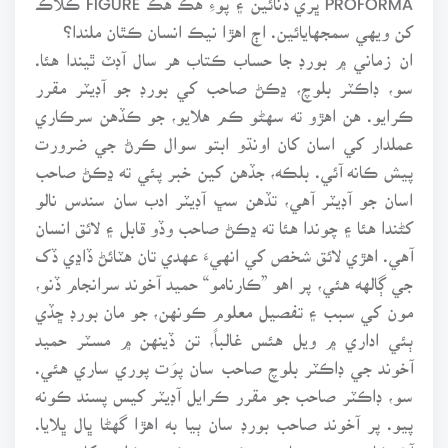
کن ويهي سمجهايائين. اڄ اهڙا نيڪ انسان ڪٿان ملندا؟
ان زماني ۾ بورڊ جا حساب ڪتاب هر سال آڊٽ ٿيندا هئا.
سو، ڊاڪٽر بلوچ، ڍڪڻ صاحب کي بورڊ جو آڊيٽر مقرر
ڪرايو. هن اهڙو ته سهڻو ڪم هلايو، جو ڪڏهن سرڪاري
عملدار کي اسان کان اونڌو ابتو سوال ڪرڻ جي ضرورت
پيش ڪانه آئي. بلڪه، جڏهن کين خبر پئي ته ڍڪڻ صاحب
اسان جو آڊيٽر آهي، تڏهن سڀ آڊيٽر ادب سان سندس نالو
کڻندا هئا ۽ چوندا هئا ته ڍڪڻ صاحب وڏو قابل ۽ لائق انسان
آهي. اهڙي لائق شخص کي انهيءَ عهدي تان هٽائڻ ڏاڍي ڏک
جي ڳالهه هئي، پر اهو ”ڪارنامو“ حميد آخوند سرانجام ڏنو،
مون کي سبب ۽ تفصيل معلوم ڪونهن، جو مان بورڊ ڇڏي
ٻئي اداري ۾ ويل هئس غالباً، تن ڏينهن ۾ مسٽر حميد
آخوند جي ڊاڪٽر بلوچ صاحب سان پوَت پوري ساري هئي.
سو، ڊاڪٽر صاحب جو مقرر ڪرايل آڊيٽر کيس پسند ڪونه
پيو. پر آخوند صاحب بورڊ سان ٻيا به اهڙا گهڻا ڀال ڀلايا.
آخرڪار، جويي صاحب پڪو پهه ڪيو. ڪلچر کاتي جي