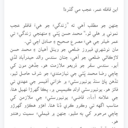
اين قافله عمر، عجب مي گذرد!
جنهن جو مطلب آهي ته ”زندگيءَ جو هيءُ قافلو عجب
نموني ۾ هلي ٿو.“ محمد حسن ڀُٽي ۽ منهنجي زندگيءَ تي
عمر خيام جي هيءَ مصرع صحيح ۽ صادق اچي ٿي.
مان نوشهري فيروز ضلعي جو ويٺل آهيان ۽ محمد حسن
لاڙڪاڻي ضلعي جو آهي، جتان سندس والد حيدرآباد لڏي
آيو. سندس سفر جو ذريعو ملازمت هو. جڏهن مون کي
چاچي رضا محمد ڀُٽي جي نيازمنديءَ جو شرف حاصل ٿيو،
تڏهن پاڻ سنڌ يونيورسٽيءَ ۾ خزاني آفيسر جي عهدي تي
فائز هو. يونيورسٽي اولڊ ڪيمپس ۾، پڪا گهرڙا ٺهيل هئا،
جي علامه آءِ.آءِ. قاضيءَ يونيورسٽيءَ جي ملازمن کي
مناسب اگهه تي وڪرو ڪري ڏنا هئا. اهڙو هڪڙو گهرڙو
چاچي مرحوم کي به مليو، جنهن ۾ فيمليءَ سميت رهندو
هو.
علامه آءِ.آءِ. قاضيءَ کي ڪوبه ماڻهو چاچي رضا محمد ڀٽي