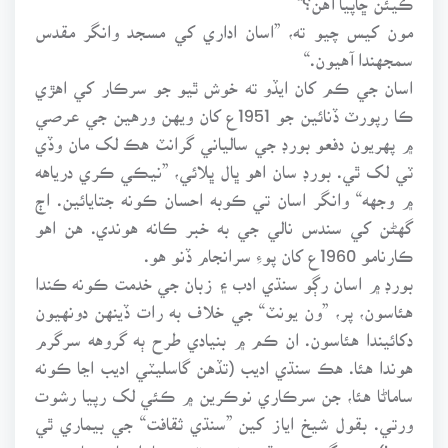
مون کيس چيو ته، ”اسان اداري کي مسجد وانگر مقدس
سمجهندا آهيون.“
اسان جي ڪم کان ايڏو ته خوش ٿيو جو سرڪار کي اهڙي
ڪا رپورٽ ڏنائين جو 1951ع کان ويهن ورهين جي عرصي
۾ پهريون دفعو بورڊ جي سالياني گرانٽ هڪ لک مان وڏي
ٽي لک ٿي. بورڊ سان اهو ڀال ڀلائي، ”نيڪي ڪري درياهه
۾ وجهه“ وانگر اسان تي ڪوبه احسان ڪونه جتايائين. اڄ
گهڻن کي سندس نالي جي به خبر ڪانه هوندي. هن اهو
ڪارنامو 1960ع کان پوءِ سرانجام ڏنو هو.
بورڊ ۾ اسان رڳو سنڌي ادب ۽ زبان جي خدمت ڪونه ڪندا
هئاسون، پر، ”ون يونٽ“ جي خلاف به رات ڏينهن دونهيون
دکائيندا هئاسون. ان ڪم ۾ بنيادي طرح ٻه گروهه سرگرم
هوندا هئا. هڪ سنڌي اديب (تڏهن گاسليٽي اديب اڃا ڪونه
ساماڻا هئا، جن سرڪاري نوڪرين ۾ ڪئي لک رپيا رشوت
ورتي. بقول شيخ اياز کين ”سنڌي ثقافت“ جي بيماري ٿي
پئي!) ٻيو گروپ سنڌ يونيورسٽيءَ جا استاد هئا. ٻنهي