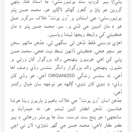
گروپن جو پاڻ ۾ گھرو گهاٽو لاڳاپو هو. محمد حسن ڀٽو
يونيورسٽيءَ جي استادن ۾ ”ون يونٽ“ خلاف سرگرم عمل
هو ۽ مان اديبن جي لڏي ۾. سو، محمد حسن ڀٽو ۽ مان
هڪٻئي کي وڌيڪ ويجها ٿيندا وياسين.
اهڙي دوستي فقط تڏهن ٿي سگهي ٿي، جڏهن ماڻهو سخن
جو سچو هجي. هڪٻئي ڏانهن نيڪ نيت هجي. محمد حسن
ڀٽي کي اهي خوبيون پنهنجي والد بزرگوار کان ورثي ۾
مليون. پنهنجي والد بزرگوار وانگر سندس وڏي وصف اها
آهي، ته سندس زندگي ORGANIZED آهي. هو وڏي کان
وڏيءَ ۽ ننڍي کان ننڍيءَ ڳالهه جو توجهه سان خيال رکندو
آهي.
جڏهن اسان ”ون يونٽ“ جي خلاف باهيون ٻاريون ويٺا هوندا
هئاسين، تڏهن اڪثر ائين ٿيندو هو، ته حيدرآباد ۾
سانجهيءَ جو پنج ست دوست، سنڌ جا پوسٽر ورهائي ۽ ٻيو
ڪم ڪار لاهي، محمد حسن جي گهر ننڍڙيءَ لان تي اچي
گڏ ٿيندا هئاسين. جيڪڏهن مان اڳي پهتس، ته محمد حسن