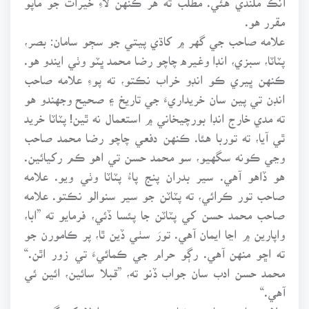
مقرر هو.
علامه صاحب جي گهر ۾ کاڌي پيتي جو سڄو سامان: بصر،
پٽاٽا، سبزي، انڊا وغيره چاچو رضا محمد ڀٽو وٺي ايندو هو.
ڪنهن ڀيري ڪو انڊو خراب نڪتو، ته پوءِ علامه صاحب
انڊن تي پين سان خريداريءَ جي تاريخ ۽ صحيح وجهندو هو
ته مدي خارج انڊا بورچيخاني ۾ استعمال نه ٿين! پٽاٽا خريد
ٿي آيا، ته توربا هئا. ڪنهن دفعي چاچو رضا محمد صاحب
وڃي ڪونه سگهيو، سو محمد حسن تي اهو ڪم رکيائين.
هو ڏاهو آهي. سير بدران پنج پاءُ پٽاٽا وٺي ويو. علامه
صاحب تور ڪرائي، ته پٽاٽن جو سير سنوالو نڪتو. علامه
صاحب محمد حسن کي پٽاٽن جا پئسا ڏئي، فرمايو ته ”ابا،
واپارين ۾ اڃا ايمان آهي. تورَ سٺي ڏين ٿا، پر ڪامورن جو
ته اڇو منهن آهي. رڳو حرام جي ڪمائيءَ تي زور اٿن.“
محمد حسن ادب سان جواب ڏنو ته، ”قبلا سائين، ائين ئي
آهي.“
علامه صاحب، چاچي رضا محمد جي سڄي اولاد کي گهر جي