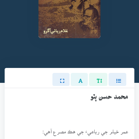
محمد حسن ڀٽو
عمر خيام جي رباعيءَ جي هڪ مصرع آهي: