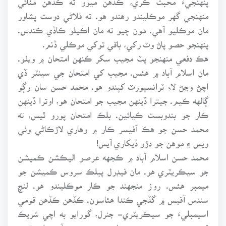
منهنجي گهر موڪليندو رهندو هو. ته فلاڻي دوست پشاور
مان موڪليو آهي. مون چيو ته مان اڪيلو ڪاڏي ڪندس.
پنهنجو حصو پاڻ وٽ رکي، باقي توکي موڪلي ڏنم.
هڪ دفعي منهنجو پٽ مجيب سکر ڪنهن امتحان ۾ ويٺو.
مان اسلام آباد ۾ هئس. مجيب کي امتحان جي سينٽر ڏي
اچڻ وڃڻ لاءِ ٽرانسپورٽ کپندو هو. محمد حسن سان رڳو
ڳالهه ڪيم. جيترا ڏينهن مجيب جو امتحان هو، اوترا ڏينهن
ڪار جو بندوبست ڪيائين. بلڪ امتحان پورو ٿيس، ته
محمد حسن جو هڪ آفيسر ڪار ۾ وهاري لاڙڪاڻي وٺي
ويس ۽ موهن جو دڙو ڏيکاري آيس!
محمد حسن اسلام آباد ۾ ڪجهه عرصو اليڪشن ڪميشن
جو سيڪريٽري هو. مان فيڊرل پبلڪ سروس ڪميشن جو
ميمبر هئس. روز منجهند جو ڪار موڪليندو هو. لنچ
سندس آفيس ۾ گڏجي ڪندا هئاسون. ڪڏهن ڪڏهن قومي
اسيمبليءَ جو سيڪريٽري- جنرل، گورايو به اچي شريڪ
ٿيندو هو. محمد حسن جو تمام ويجهو دوست آهي. ان ڪري