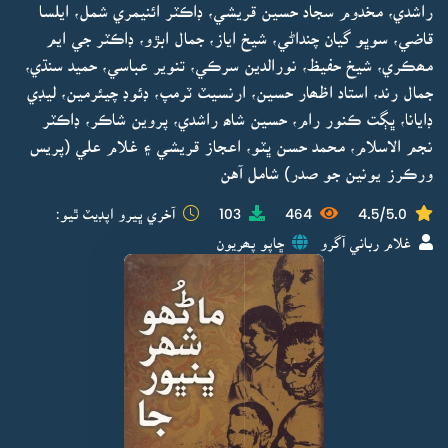
راشدي، مخدوم سجاد حسين قريشي، ڊاڪٽر ائنيمري شمل، ايلسا
قاضي، سوڀو گيان چنداڻي، شيخ اياز، جمال ابڙو، ڊاڪٽر جي ايم
مھڪري، شيخ حفيظ، نورالدين سرڪي، تنوير عباسي، حميد سنڌي،
جمال رند، استاد اظھار حسين، ارنسيٽ ٽرمپ، ڊئوڊ چيئرمين، ليڊي
ڊايانا، ڀڳت ڪنور رام، حسين شاھ راشدي، پروين شاڪر، ڊاڪٽر
نجم الاسلام، محمد حسن ڀٽو، اعجاز قريشي ۽ غلام علي (پريس
ورڪرز يونين جو صدر) شامل آهن
4.5/5.0
464
103
آخري ڀيرو اپڊيٽ ٿيو:
غلام رباني آگرو
ڇاپو پھريون