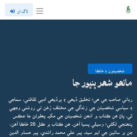
لاگ ان
شخصيتون ۽ خاڪا
ماڻھو شھر ڀنڀور جا
رباني صاحب جي ھيءَ تخليق ڏيھي ۽ پرڏيھي ادبي ثقافتي، سماجي
۽ سياسي شخصيتن جي زندگي جي مختلف رُخن تي روشني وجهي
ٿي. پاڻ هن ڪتاب ۾ انھن شخصيتن جي مکيہ پھلوئن جا عڪس
پنھنجي لکڻيءَ وسيلي پسيا آهن. ھن ڪتاب ۾ ڪل 26 خاڪا آهن،
جن ۾ سائين جي ايم سيد، پير علي محمد راشدي، پير حسام الدين