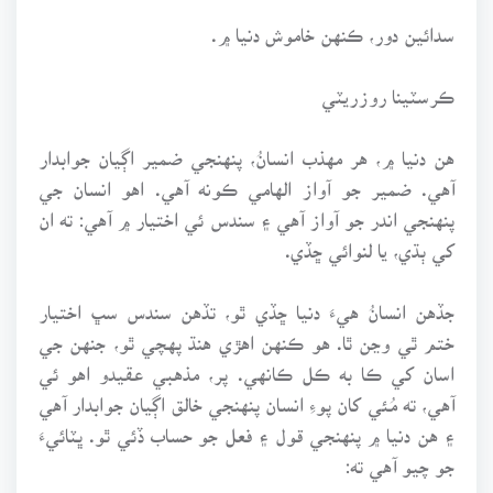
سدائين دور، ڪنهن خاموش دنيا ۾.
ڪرسٽينا روزريٽي
هن دنيا ۾، هر مهذب انسانُ، پنهنجي ضمير اڳيان جوابدار
آهي. ضمير جو آواز الهامي ڪونه آهي. اهو انسان جي
پنهنجي اندر جو آواز آهي ۽ سندس ئي اختيار ۾ آهي: ته ان
کي ٻڌي، يا لنوائي ڇڏي.
جڏهن انسانُ هيءَ دنيا ڇڏي ٿو، تڏهن سندس سڀ اختيار
ختم ٿي وڃن ٿا. هو ڪنهن اهڙي هنڌ پهچي ٿو، جنهن جي
اسان کي ڪا به ڪل ڪانهي. پر، مذهبي عقيدو اهو ئي
آهي، ته مُئي کان پوءِ انسان پنهنجي خالق اڳيان جوابدار آهي
۽ هن دنيا ۾ پنهنجي قول ۽ فعل جو حساب ڏئي ٿو. ڀٽائيءَ
جو چيو آهي ته: