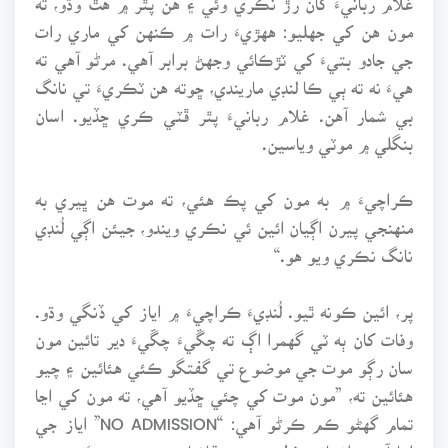
مون هن کي جهليو: ههڙيءَ رات ۾ ڪنهن کي ماري رات
جي جادو بتيءَ کي ٽڙڪائي وجهڻ برابر آهي. مرڻو آهي ته
هيءَ نه ته ٻي ڪا لنڊي ماريندي، ڇوته هن ٽڪريءَ تي نانگ
بي شمار آهن. غلام ربانيءَ پٿر ڦٽي ڪري ڇڏيو. اسان
بنگلي ۾ موٽي وياسين.
ڪراچيءَ ۾ به مون کي پڪ هئي، ته موت هن ڀيري به
منهنجي پيرن اڳيان ائين ئي نڪري ويندو، جيئن اڳي لُنڊي
نانگ نڪري ويو هو.“
پر، ائين ڪونه ٿيو. لُنڊيءَ ڪراچيءَ ۾ اياز کي ڏنگي وڌو.
وفات کان ٻه ٽي گهمرا اڳ ته چڱيءَ چڱيءَ دير تائين مون
سان رڳو موت جي موضوع تي گفتگو ڪئي هئائين ۽ چيو
هئائين ته، ”مون موت کي چئي ڇڏيو آهي، ته مون کي اڃا
تمام گهڻو ڪم ڪرڻو آهي: “NO ADMISSION” اياز جي
اها آرزو انساني فطرت جي تقاضا موجب هئي. پَرَ، موت