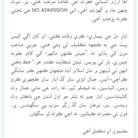
جنهن جاءِ ۾ گهڙندو آهي، اتي NO ADMISSION جي تختي
ڪونه پڙهندو آهي.
اياز دل جي بيماريءَ ڪري وفات ڪئي. ان کان اڳي کيس
پيٽ جي به ڪجهه تڪليف ٿي پئي هئي. جويي صاحب
مون کي ٻڌايو ته، ”جيئن ڪنهن ماڻهوءَ کي کاڌو ڪونه
جيوري، بار ٿي پويس، تيئن شڪايت ڪندو هو.“ هڪ دفعي
انهن ئي ڏينهن ۾ مان اسلام آباد منجهان ڪنهن ڪم سانگي
ڪراچيءَ آيس. جمال ابڙي سان گڏ اياز سان ڪچهري ڪرڻ
ويس. اٿياسين، ته فيصلو ٿيو، ته رات جي ماني جمال وٽ
کائينداسين. اياز چيو ته شام جو اول ڏندن جي ڊاڪٽر وٽ
ويندس، سو، توهان سان گڏ رڳو سوپ پي سگهندس. پر،
فون تي معذرت ڪيائين، ته اچي ڪونه ٿو سگهان.
مضمون ان مڪمل آھي