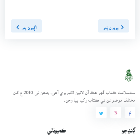
پويون پَنو
اڳيون پنو
سنڌسلامت ڪتاب گهر ھڪ آن لائين لائبريري آھي، جنھن تي 2010ع کان
مختلف موضوعن تي ڪتاب رکيا پيا وڃن.
ڳنڍجو
ڪميونٽي