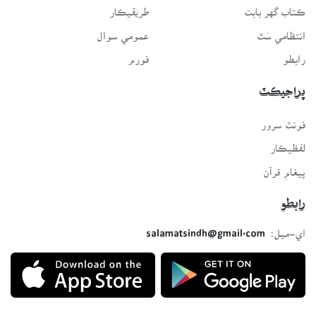
ڪتاب گهر بابت
طريقيڪار
انتظامي سَٿ
عمومي سوال
رابطو
فورم
پراجيڪٽ
فونٽ سرور
لفظيڪار
پيغامِ قرآن
رابطو
اي-ميل:
salamatsindh@gmail.com