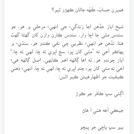
هميرن حسابُ، ڪُهُه ڄاڻان ڪهڙو ٿيو؟
شيخ اياز جڏهن اڃا زندگيءَ جي انهيءَ مرحلي ۾ هو، جو
سندس مٿي جا اڇا وار، سندس ڪارن وارن کان گهڻا گهٽ
هئا، تڏهن هو انهيءَ نظريي جي نفي ڪندو هو. سنڌيءَ ۾
پهاڪو آهي ته ”مئي کان پوءِ سج اڀري ته ڇا، لهي ته ڇا.“
اياز چوندو هو، ته اها ڳالهه اهم ڪانهي. اصل ڳالهه هيءَ
آهي ته مئي کان پوءِ چنڊ اڀري ته ڇا، لهي ته ڇا. انهيءَ ذهني
ڪيفيت جو اظهارهيئن ڪيو اٿس:
اڳتي سڀ ڪافر جو ڪوڙ
جيڪي آهه هتي آ هاڻ
ٻيو سڀ پاڇي جو پيڇو