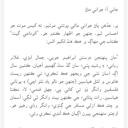
جاني آءُ جواني ماڻ
پر، جڏهن پاڻ جواني ماڻي پوئتي موٽيو، ته کيس موت جو
احساس ٿيو، جنهن جو اظهار ڪندو هو. ”الوداعي گيت“
ڪتاب جي مهاڳ ۾ هڪ هنڌ لکيو اٿس:
”مان پنهنجن دوستن ابراهيم جويي، جمال ابڙي، غلام
ربانيءَ ۽ رشيد ڀٽيءَ سان گڏ سنڌ گهميو آهيان. ڪئين سال
اڳ اسان ٺٽي جي ويجهو هڪ ٽڪريءَ تي ڪنهن ريسٽ
هائوس ۾ لٿل هياسين (جنهن جو نالو ياد نٿو اچي) ۽ يوناني
فلسفين وانگر ڍَوَ تي کائي پي، چهل قدميءَ لاءِ نڪتا
هياسين. رات ڀٽائيءَ جي ڪنهن بيت وانگر ٿي لڳي: آسمان
۾ چنڊ هڪ ازلي مسافر جي ڳٺڙيءَ وانگر وڌي رهيو هو.
اوچتو منهنجي پيرن اڳيان هڪ لُنڊي نڪري وئي.
غلام ربانيءَ کان رڙ نڪري وئي ۽ هن پٿر ۾ هٿ وڌو، ته