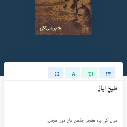
شيخ اياز
مون کي ياد ڪجو جڏهن مان دور هجان،