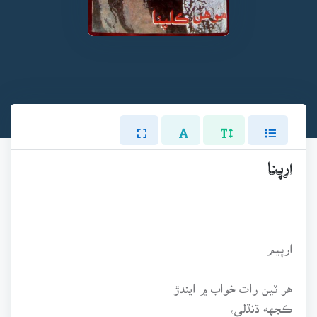
ارپنا
ارپيم
هر ٽين رات خواب ۾ ايندڙ
ڪجهه ڌنڌلي،