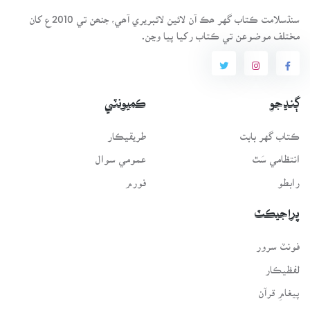
سنڌسلامت ڪتاب گهر ھڪ آن لائين لائبريري آھي، جنھن تي 2010ع کان
مختلف موضوعن تي ڪتاب رکيا پيا وڃن.
ڳنڍجو
ڪميونٽي
ڪتاب گهر بابت
طريقيڪار
انتظامي سَٿ
عمومي سوال
رابطو
فورم
پراجيڪٽ
فونٽ سرور
لفظيڪار
پيغامِ قرآن