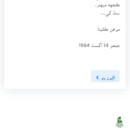
ڪجهه مبهم،
سنڌ کي...
موهن ڪلپنا
جمعو 14 آگسٽ 1984
اڳيون پنو