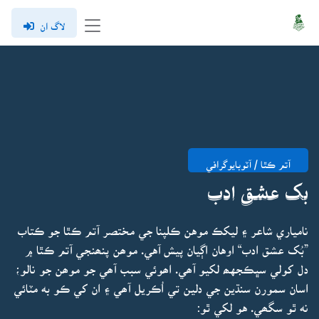
لاگ ان
آتم ڪٿا / آٽوبايوگرافي
بک عشق ادب
نامياري شاعر ۽ ليکڪ موهن ڪلپنا جي مختصر آتم ڪٿا جو ڪتاب
”بُک عشق ادب“ اوهان اڳيان پيش آهي. موھن پنھنجي آتم ڪٿا ۾
دل کولي سڀڪجهھ لکيو آھي. اھوئي سبب آھي جو موھن جو نالو؛
اسان سمورن سنڌين جي دلين تي اُڪريل آھي ۽ ان کي ڪو به مٽائي
نه ٿو سگھي. هو لکي ٿو: