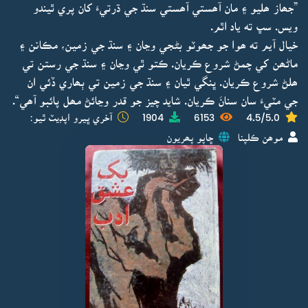
”جھاز ھليو ۽ مان آھستي آھستي سنڌ جي ڌرتيءَ کان پري ٿيندو
ويس. سڀ ته ياد اٿم.
خيال آيم ته ھوا جو جھوٽو بڻجي وڃان ۽ سنڌ جي زمين، مڪانن ۽
ماڻھن کي چمڻ شروع ڪريان. ڪتو ٿي وڃان ۽ سنڌ جي رستن تي
ھلڻ شروع ڪريان. ڀنگي ٿيان ۽ سنڌ جي زمين تي ٻھاري ڏئي ان
جي مٽيءَ سان سنانَ ڪريان. شايد چيز جو قدر وڃائڻ مھل پائبو آھي“.
4.5/5.0
6153
1904
آخري ڀيرو اپڊيٽ ٿيو:
موھن ڪلپنا
ڇاپو پھريون