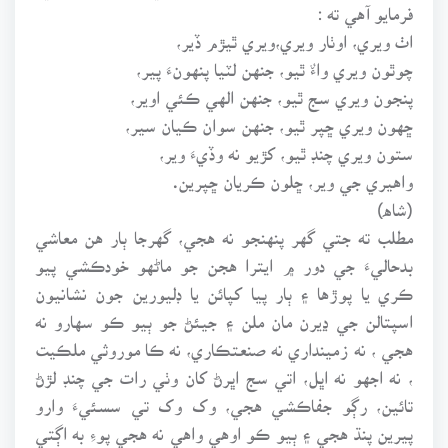
فرمايو آهي ته :
اٺ ويري، اوٺار ويري،ويري ٿيڙم ڏير،
چوٿون ويري واءٌ ٿيو، جنهن لٽيا پنهونءَ پير،
پنجون ويري سج ٿيو، جنهن الهي ڪئي اوير،
ڇهون ويري ڇپر ٿيو، جنهن سوان ڪيان سير،
ستون ويري چنڊ ٿيو، کڙيو نه وڏيءَ وير،
واهيري جي وير، ڇلون ڪريان ڇپرين.
(شاه)
مطلب ته جتي گهر پنهنجو نه هجي، گهرجا ٻار هن معاشي
بدحاليءَ جي دور ۾ ايترا هجن جو ماڻهو خودڪشي پيو
ڪري يا پوڙها ۽ ٻار پيا کپائن يا ڊليورين جون نشانيون
اسپتالن جي ڍيرن مان ملن ۽ جيئڻ جو ٻيو ڪو سهارو نه
هجي ، نه زمينداري نه صنعتڪاري، نه ڪا موروثي ملڪيت
، نه اجهو نه اڀل، اتي سج اڀرڻ کان وٺي رات جي چنڊ لڙڻ
تائين، رڳو جفاڪشي هجي، وک وک تي سسئيءَ وارو
پيرين پنڌ هجي ۽ ٻيو ڪو اوهي واهي نه هجي پوءِ به اڳتي