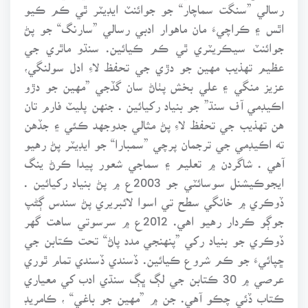
رسالي ”سنگت سماچار“ جو جوائنٽ ايڊيٽر ٿي ڪم ڪيو
اٿس ۽ ڪراچيءَ مان ماهوار ادبي رسالي ”سارنگ“ جو پڻ
جوائنٽ سيڪريٽري ٿي ڪم ڪيائين. سنڌو ماٿري جي
عظيم تهذيب مهين جو دڙي جي تحفظ لاءِ ادل سولنگي،
عزيز منگي ۽ علي بخش پٺاڻ سان گڏجي ”مهين جو دڙو
اڪيڊمي آف سنڌ” جو بنياد رکيائين . جنهن پليٽ فارم تان
هن تهذيب جي تحفظ لاءِ پڻ مثالي جدوجهد ڪئي ۽ جڏهن
ته اڪيڊمي جي ترجمان پرچي ”سمبارا“ جو ايڊيٽر پڻ رهيو
آهي . شاگردن ۾ تعليم ۽ سماجي شعور پيدا ڪرڻ ينگ
ايجوڪيشنل سوسائٽي جو 2003ع ۾ پڻ بنياد رکيائين .
ڏوڪري ۾ خانگي سطح تي اسوا لائبريري پڻ سندس ڳڻپ
جوڳو ڪردار رهيو اهي. 2012ع ۾ سرسوتي ساهت گهر
ڏوڪري جو بنياد رکي ”پنهنجي مدد پاڻ“ تحت ڪتابن جي
ڇپائيءَ جو ڪم شروع ڪيائين. ڏسندي ڏسندي تمام ٿوري
عرصي ۾ 30 ڪتابن جي لڳ ڀڳ سنڌي ادب کي معياري
ڪتاب ڏئي چڪو آهي. جن ۾ ”مهين جو باغي“ ، ڪامريڊ