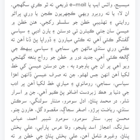
ميسيج، واٽس ايپ يا e-mail ذريعي نه ٿو ڪري سگهجي.
ان لاءِ يا ته روبرو ويهي ڪچهريون ڪجن يا وري پراڻو
روايتي ۽ تهذيبي خطن جو سلسلو رکجي. هنن خطن ۾
عيسيٰ سان جتي ڪيترن ئي دوستن ۽ يارن ادبي ۽ سياسي
گفتگو ڪئي آهي ته ڪٿي ميارون ۽ ڏوراپا پڻ ڏنا آهن ته
ڪٿي وري سنڌي ماڻهن جي سماجي ۽ سياسي بيهڪ جي
ڳالھه ڪئي آهي. جديد دور ۾ خطن جو رواج بنھه گهٽجي
ويو آهي پر ان جي باوجود به ، جن دوستن عيسيٰ کي خط
لکيا آهن انهن جس لهڻو، جن نه صرف عيسيٰ ڏانهن اهڙا
سياسي، سماجي، رومانوي ۽ مياري خط لکيا آهن پر ادب
جي دنيا ۾ هڪ زبردست اضافو پڻ ڪيو آهي. جن ۾ اسرار
شام، در محمد پٺاڻ، ادل سومرو، منٺار سولنگي، سرڪش
سنڌي، رياضت ٻرڙو، اصغر سجاڳ، مقصود گل، هارون چنو.
محسن ٻٻر، ستار سومرو، سومرو شبير احمد، عباس
سارنگ، اعجاز اسد پليجو، وفا عرس پارابي، علي بخش
پٺاڻ، وغيره شامل آهن. علي بخش پٺاڻ جي خطن ۾ ته