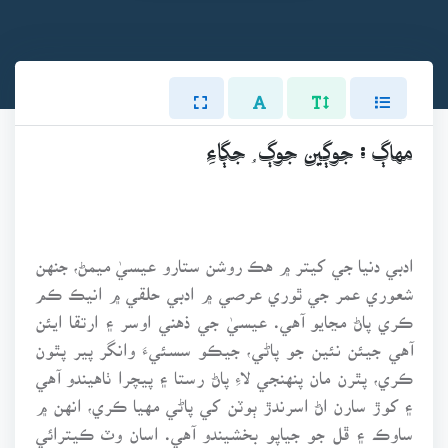
مهاڳ : جوڳين جوڳ ُ جڳاءِ
ادبي دنيا جي کيتر ۾ هڪ روشن ستارو عيسيٰ ميمڻ، جنهن
شعوري عمر جي ٿوري عرصي ۾ ادبي حلقي ۾ انيڪ ڪم
ڪري پاڻ مڃايو آهي. عيسيٰ جي ذهني اوسر ۽ ارتقا ايئن
آهي جيئن نئين جو پاڻي، جيڪو سسئيءَ وانگر پير پٿون
ڪري، پٿرن مان پنهنجي لاءِ پاڻ رستا ۽ پيچرا ٺاهيندو آهي
۽ کوڙ سارن اڻ اسرندڙ ٻوٽن کي پاڻي مهيا ڪري، انهن ۾
ساوڪ ۽ ڦل جو جياپو بخشيندو آهي. اسان وٽ ڪيترائي