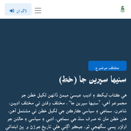
لاگ ان
مختلف موضوع
سنيها سپرين جا (خط)
هي ڪتاب ليکڪ ۽ اديب عيسيٰ ميمڻ ڏانهن لکيل خطن جو
مجموعو آهي. ”سنيها سپرين جا“ ، مختلف وقتن تي مختلف اديبن،
شاعرن، سماجي ۽ سياسي ڪارڪن جي لکيل خطن تي مشتمل آهن.
هنن خطن مان نه صرف سنڌ جي سماجي، ادبي ۽ سياسي ۽ حالتن جو
اولڙو پسي سگهجي ٿو، جيڪو اڳتي هلي تاريخ جوڙڻ ۾ پڻ ابتدائي