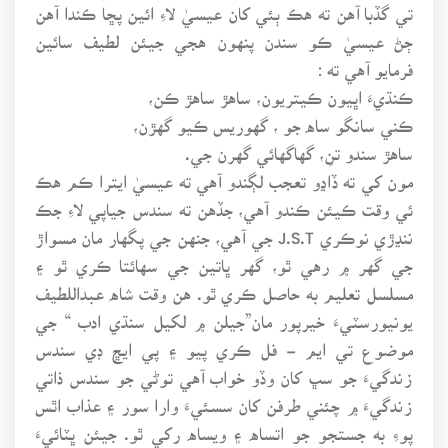
تي گڏبا آهن ته هڪ ٻئي کان عيسيٰ لاءِ ائين پڇا ڪندا آهن
ڄڻ عيسيٰ ڪو سندن پنهون هجي جيئن لطيف سائين
فرمايو آهي ته :
ڪنڌيءَ اڀيون ڪيتريون، ساهڙ ساهڙ ڪن،
ڪني سانگو ساه جو ، گهوريس ڪيو گهڙن،
ساهڙ سندو تنِ، گهاگهائي گهرن جي.
مون کي ته ڏاڍو تعجب لڳندو آهي ته عيسيٰ ايترا ڪم هڪ
ئي وقت ڪيئن ڪندو آهي، جڏهن ته سندس جياپي لاءِ جڪ
ننڍڙي نوڪري J.S.T جي آهي، جنهن جي پگهار مان مسواڙ
جي گهر ۾ رهي ٿو، گهر ڀاتين جي سهائتا ڪري ٿو ۽
مسلسل تعليم به حاصل ڪري ٿو. هن وقت شاه عبداللطيف
يونيورسٽيءَ خيرپور مان”جيلن ۾ لکيل سنڌي ادب “ جي
موضوع تي ايم - فل ڪري پيو ۽ پي ايڇ ڊي سندس
زندگيءَ جو سڀ کان وڏو خواب آهي توڻي جو سندس ذاتي
زندگيءَ ۾ چئني طرفن کان سسئيءَ وارا سور ۽ عذاب اٿس
پوءِ به جستجو جو اتساه ۽ ويساه رکي ٿو. جيئن ڀٽائيءَ