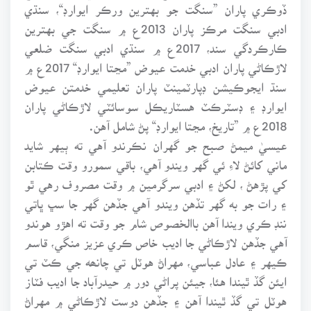
ڏوڪري پاران ”سنگت جو بهترين ورڪر ايوارڊ“، سنڌي
ادبي سنگت مرڪز پاران 2013ع ۾ سنگت جي بهترين
ڪارڪردگي سند، 2017ع ۾ سنڌي ادبي سنگت ضلعي
لاڙڪاڻي پاران ادبي خدمت عيوض ”مڃتا ايوارڊ“ 2017ع ۾
سنڌ ايجوڪيشن ڊپارٽمينٽ پاران تعليمي خدمتن عيوض
ايوارڊ ۽ ڊسٽرڪٽ هسٽاريڪل سوسائٽي لاڙڪاڻي پاران
2018ع ۾ ”تاريخ، مڃتا ايوارڊ“ پڻ شامل آهن.
عيسيٰ ميمڻ صبح جو گهران نڪرندو آهي ته ٻيهر شايد
ماني کائڻ لاءِ ئي گهر ويندو آهي، باقي سمورو وقت ڪتابن
کي پڙهڻ ، لکڻ ۽ ادبي سرگرمين ۾ وقت مصروف رهي ٿو
۽ رات جو به گهر تڏهن ويندو آهي جڏهن گهر جا سڀ ڀاتي
ننڊ ڪري ويندا آهن باالخصوص شام جو وقت ته اهڙو هوندو
آهي جڏهن لاڙڪاڻي جا اديب خاص ڪري عزيز منگي، قاسم
ڪيهر ۽ عادل عباسي، مهراڻ هوٽل تي چانھه جي ڪٽ تي
ايئن گڏ ٿيندا هئا، جيئن پراڻي دور ۾ حيدرآباد جا اديب فٽاز
هوٽل تي گڏ ٿيندا آهن ۽ جڏهن دوست لاڙڪاڻي ۾ مهراڻ