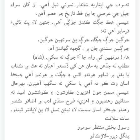
تصوف جي اپٽاربه شاندار نموني ٿيل آهي. ان کان سواءِ
جيل جي عرصي جا پڻ خط تاريخ جو حصو آهن.
عيسيٰ هڪ جڳت ڪندڙ جوڳي آهي. جنهن لاءِ ڀٽ ڌڻيءَ
فرمايو آهي ته:
جوڳين جوڳ جڳاءِ، جوڳ پڻ سونهين جوڳين،
جـوڳـيـن سـنـدي جان ۾ ، ڳجهه ڳهاندڙ آه،
هاءِ ! مونهين کي واءِ، جا آءٌ جوڳ نه سکي. (شاه)
مطلب ته جڏهن به مان هن کي ڏسندو آهيان ته هٿ ۾ ڪتاب
يا بغل ۾ ٿيلهو هوندو اٿس ۽ جڳت ۾ هوندو آهي جيڪا
اسان وٽ ڪو نه آهي يا سکي نه سگهيا آهيون. بهرحال
عيسيٰ ميمڻ جون اهڙيون ڪاوشون ۽ ڪوششون اميد ته
سدائين رهنديون ۽ اهڙيءَ طرح سنڌي ادب ۾ اضافو ڪندو
رهندو جيڪو اسان سميت لاءِ نيئن نسل لاءِ پڻ لاڀائتو ٿيندو.
ساٿ سلامت
رسول بخش منتظر سومرو
بنگل ديرو-لاڙڪاڻو