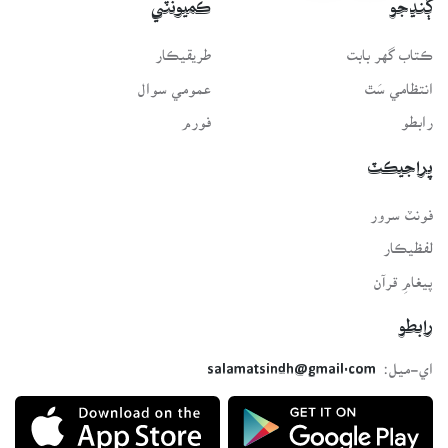
ڳنڍجو
ڪميونٽي
ڪتاب گهر بابت
طريقيڪار
انتظامي سَٿ
عمومي سوال
رابطو
فورم
پراجيڪٽ
فونٽ سرور
لفظيڪار
پيغامِ قرآن
رابطو
اي-ميل:
salamatsindh@gmail.com