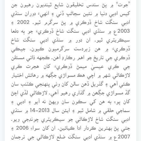
”جوت“ ۾ پڻ سندس تخليقون شايع ٿينديون رهيون جن
کيس ادبي دنيا ۾ نئين سڃاڻپ ڏني ۽ انهيءَ دوران سنڌي
ادبي سنگت شاخ ڏوڪري ۾ پڻ سرگرم ٿيو. 2002 ۽
2003ع ۾ سنڌي ادبي سنگت شاخ ڏوڪريءَ جو ٻه دفعا
سيڪريٽري ٿيو. ان دور ۾ سنڌي ادبي سنگت شاخ
ڏوڪريءَ ۾ هن زبردست سرگرميون ڪيون. جيڪي
ڏوڪري جي تاريخ جو اهم رڪارڊ آهن. ڪجهه ذاتي مسئلن
جي ڪري عيسيٰ ميمڻ ڏوڪريءَ کان هجرت ڪري
لاڙڪاڻي شهر ۾ اچي هڪ مسواڙي جڳهه ۾ رهائش اختيار
ڪئي آهي ۽ گذريل ڏهن سالن کان وٺي پنهنجي ڪٽنب سان
گڏ مسواڙي جڳھن ۾ گذاري رهيو آهي. لاڙڪاڻي لڏي اچڻ
کان پوءِ به هن کي سڪون سان ويهڻ نه آيو ۽ ادبي ۽
سماجي حلقي ۾ شامل ٿيو ۽ ايئن سال 2013-14 ۾ سنڌي
ادبي سنگت شاخ لاڙڪاڻي جو سيڪريٽري چونڊجي ويو.
جتي پڻ بهترين ڪردار ادا ڪيائين. ان کان سواءِ 2006 ۽
2007ع ۾ سنڌي ادبي سنگت ضلع لاڙڪاڻي جي ترجمان