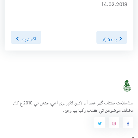
14.02.2018
پويون پَنو
اڳيون پنو
سنڌسلامت ڪتاب گهر ھڪ آن لائين لائبريري آھي، جنھن تي 2010ع کان
مختلف موضوعن تي ڪتاب رکيا پيا وڃن.