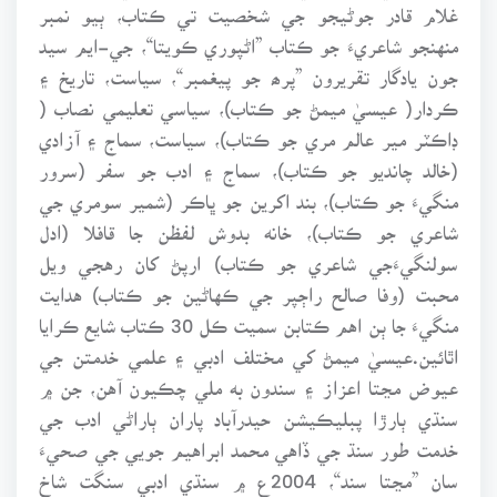
غلام قادر جوڻيجو جي شخصيت تي ڪتاب، ٻيو نمبر
منهنجو شاعريءَ جو ڪتاب ”اڻپوري ڪويتا“، جي-ايم سيد
جون يادگار تقريرون ”پرھ جو پيغمبر“، سياست، تاريخ ۽
ڪردار( عيسيٰ ميمڻ جو ڪتاب)، سياسي تعليمي نصاب (
ڊاڪٽر مير عالم مري جو ڪتاب)، سياست، سماج ۽ آزادي
(خالد چانديو جو ڪتاب)، سماج ۽ ادب جو سفر (سرور
منگيءَ جو ڪتاب)، بند اکرين جو ڀاڪر (شمير سومري جي
شاعري جو ڪتاب)، خانه بدوش لفظن جا قافلا (ادل
سولنگيءَجي شاعري جو ڪتاب) ارپڻ کان رهجي ويل
محبت (وفا صالح راڄپر جي ڪهاڻين جو ڪتاب) هدايت
منگيءَ جا ٻن اهم ڪتابن سميت ڪل 30 ڪتاب شايع ڪرايا
اٿائين.عيسيٰ ميمڻ کي مختلف ادبي ۽ علمي خدمتن جي
عيوض مڃتا اعزاز ۽ سندون به ملي چڪيون آهن، جن ۾
سنڌي ٻارڙا پبليڪيشن حيدرآباد پاران ٻاراڻي ادب جي
خدمت طور سنڌ جي ڏاهي محمد ابراهيم جويي جي صحيءَ
سان ”مڃتا سند“، 2004ع ۾ سنڌي ادبي سنگت شاخ