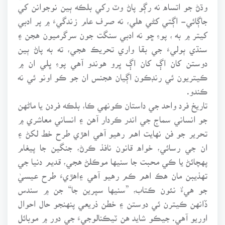
وڌڻ جو اتساه نه رڳو پاڻ وٽ رکي بلڪه ٻين نوجوانن کي
جاڳائي- اڳتي کڻي هلي، نه صرف عام زندگيءَ ۾ پر ادبي
کيتر ۾ به ، پوءِ ڇو نه ادبي سنگت جون سرگرميون هجن ۽
سنڌي ٻوليءَ جي بقا واري تحريڪ هجي، ته به پاڻ ٻين
دوستن کان اڳ کان اڳ ڀرو هوندو آهي پوءِ ڀلي ان ۾
ڪيتريون ئي رنڊڪون اڳيان هجنس ان جو ڪو اونو ئي نه
ڪندو.
تاريخ فرد واحد جي داستان ڪونهي ڪا، بلڪه فردن يا ماڻهن
جو انساني سماج جي اندر ڪردار آهن ۽ انساني معاشري ۾
تحرير جو فن نهايت اهم رهيو آهي اهڙي طرح خط لکڻ ۽
ان جي رسائي، خواه قانون نافذ ڪرڻ، جنگين جا پيغام
پهچائڻ يا ڪي محبت جا سنيها موڪلڻ هجي، قديم دنيا جي
تهذيبن مان هڪ اهم ڪم رهيو آهي ۽اهڙيءَ طرح عيسيٰ
جو هيءٌ نئون ڪتاب، ”سنيها سپرين جا“ جن ۾ سندس
ڏانهن ڪيترن ئي دوستن ۽ خطن ذريعي پنهنجو حال احوال
اوريو آهي. جيڪو شايد هن ٽيڪنالوجيءَ جي دور ۾ موبائل