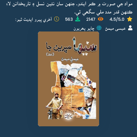
مواد جي صورت ۾ ڪم ايندو. جنهن سان نئين نسل ۽ تاريخدانن لاءِ
ڪنهن قدر مدد ملي سگھي ٿي.
4.5/5.0
2147
563
آخري ڀيرو اپڊيٽ ٿيو:
عيسى ميمڻ
ڇاپو پھريون