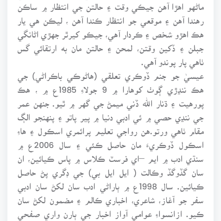
ماڻهو اهڙا آهن جيڪي وقت ۽ حالتن جي انتظار ۾ ساڪن
رهندا آهن ۽ موقعي جو انتظار ڪندا آهن ، ليڪن هي يار
هڪ اهڙو شخص ۽ ڪردار آهي، جيڪو کيرٿر جهڙي اڻانگي
جبلن ۽ ڏکين وقتن، لمحن ۽ حالتن مان به ارتقائي گس
ٺاهي پار پوندو آهي.
عيسيٰ جو جنم ڏوڪري تعلقي (هاڻوڪي باڪراڻي) جي
هڪ ننڍڙي ڳوٺ کوهارا ۾ 9 جولاءِ 1985ع ۾ ، هڪ
پورهيت ۽ ڌنار الله ڏني ميمڻ جي گهر ۾ ٿيو. جنهن عمر
جي ننڍي حصي ۾ ئي ادبي دنيا ۾ پير پاتو ۽ پنهنجو الڳ
مقام ٺاهي ورتو.هن رواجي تعليم پرائمري اسڪول ۽ هاءِ
اسڪول ڏوڪريءَ مان حاصل ڪئي ۽ سال 2006ع ۾
سنڌي ادب ۾ ايم –اي فرسٽ ڪلاس ۾ پاس ڪيائين، ان
سان گڏوگڏ وڪالت ( ايل ايل بي) جي ڊگري پڻ حاصل
ڪيائين. سال 1998ع ۾ ٻاراڻي ادب سان لکڻ سان ادبي
سفر جو آغاز، شاعري، اخباري ڪالم ۽ مضمون لکڻ سان
ڪيو. ازانسواءِ عوامي آواز اخبار جي ٻارن واري صفحي