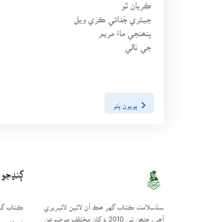
ڪريان ٿو
جيئري جُدائي ڪري ويل
پنھنجي ماءُ مريم
جي نالي
پويون پَنو
ڳنڍجو
سنڌسلامت ڪتاب گهر ھڪ آن لائين لائبريري
ڪتاب گهر
آھي، جنھن تي 2010ع کان مختلف موضوعن
انتظامي 