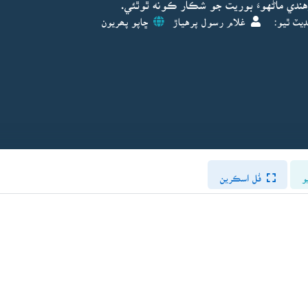
هندي ماڻهوءَ بوريت جو شڪار ڪونه ٿوٿئي.
ڊيٽ ٿيو:
غلام رسول پرهياڙ
ڇاپو پھريون
و
فُل اسڪرين