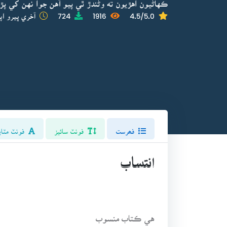
ڪهاڻيون اهڙيون ته وڻندڙ ٿي پيو آهن جوا نهن کي پڙ
4.5/5.0
1916
724
آخري ڀيرو اپ
فھرست
فونٽ سائيز
فونٽ مٽاي
انتساب
هي ڪتاب منسوب