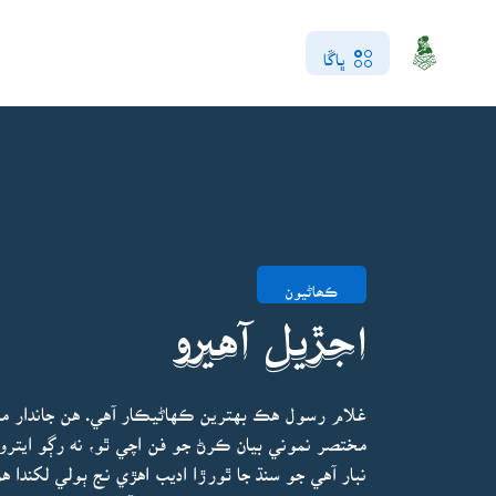
ڀاڱا
ڪھاڻيون
اجڙيل آهيرو
غلام رسول هڪ بهترين ڪهاڻيڪار آهي. هن جاندار م
مختصر نموني بيان ڪرڻ جو فن اچي ٿو، نه رڳو ايترو
نبار آهي جو سنڌ جا ٿورڙا اديب اهڙي نج ٻولي لکندا