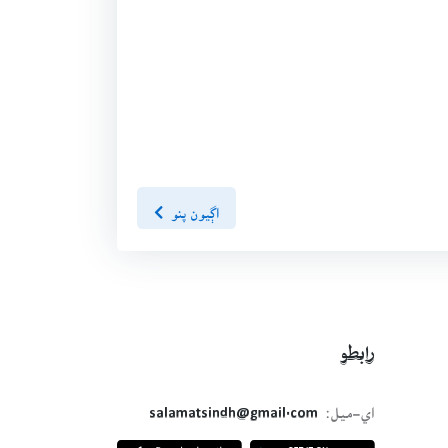
اڳيون پنو
رابطو
اي-ميل:
salamatsindh@gmail.com