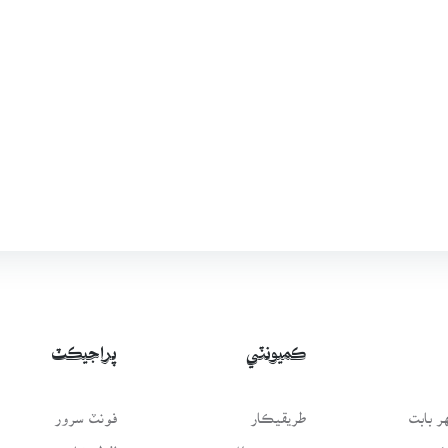
ڪميونٽي
پراجيڪٽ
 بابت
طريقيڪار
فونٽ سرور
سَٿ
عمومي سوال
لفظيڪار