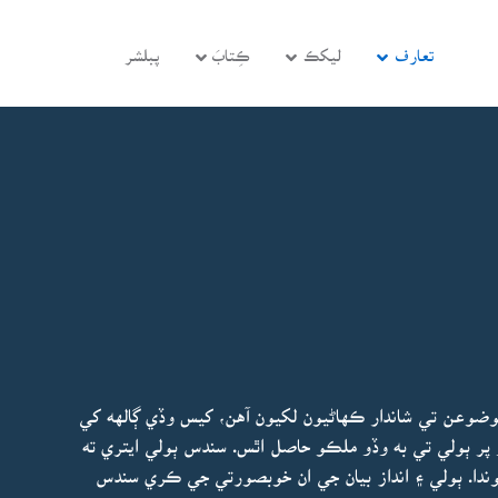
تعارف
ليکڪ
ڪِتابَ
پبلشر
وضوعن تي شاندار ڪهاڻيون لکيون آهن، کيس وڏي ڳالهه کي
 پر ٻولي تي به وڏو ملڪو حاصل اٿس. سندس ٻولي ايتري ته
 هوندا. ٻولي ۽ انداز بيان جي ان خوبصورتي جي ڪري سندس