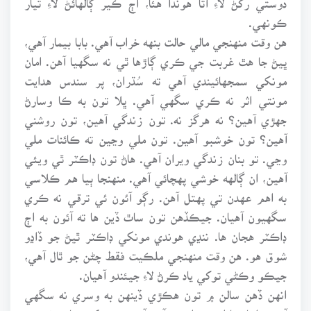
ڪونهي.
هن وقت منهنجي مالي حالت بنهه خراب آهي. بابا بيمار آهي،
ڀيڻ جا هٿ غربت جي ڪري ڳاڙها ٿي نه سگهيا آهن. امان
مونکي سمجهائيندي آهي ته سُڌران، پر سندس هدايت
مونتي اثر نه ڪري سگهي آهي. ڀلا تون به ڪا وسارڻ
جهڙي آهين؟ نه هرگز نه. تون زندگي آهين، تون روشني
آهين؟ تون خوشبو آهين. تون ملي وڃين ته ڪائنات ملي
وڃي. تو بنان زندگي ويران آهي. هاڻ تون ڊاڪٽر ٿي ويئي
آهين، ان ڳالهه خوشي پهچائي آهي. منهنجا ٻيا هم ڪلاسي
به اهم عهدن تي پهتل آهن. رڳو آئون ئي ترقي نه ڪري
سگهيون آهيان. جيڪڏهن تون ساٿ ڏين ها ته آئون به اڄ
ڊاڪٽر هجان ها. ننڍي هوندي مونکي ڊاڪٽر ٿيڻ جو ڏاڍو
شوق هو. هن وقت منهنجي ملڪيت فقط چڻن جو ٿال آهي،
جيڪو وڪڻي توکي ياد ڪرڻ لاءِ جيئندو آهيان.
انهن ڏهن سالن ۾ تون هڪڙي ڏينهن به وسري نه سگهي
آهين. اڃا ڪا اهڙي رات نه آئي آهي جو توکي ساري رُنو نه