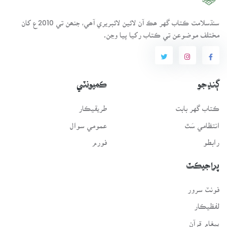
سنڌسلامت ڪتاب گهر ھڪ آن لائين لائبريري آھي، جنھن تي 2010ع کان
مختلف موضوعن تي ڪتاب رکيا پيا وڃن.
ڳنڍجو
ڪميونٽي
ڪتاب گهر بابت
طريقيڪار
انتظامي سَٿ
عمومي سوال
رابطو
فورم
پراجيڪٽ
فونٽ سرور
لفظيڪار
پيغامِ قرآن