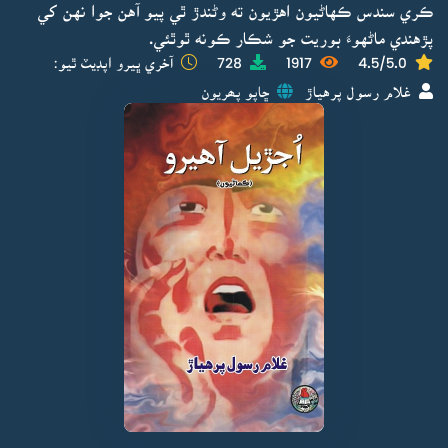
ڪري سندس ڪهاڻيون اهڙيون ته وڻندڙ ٿي پيو آهن جوا نهن کي
پڙهندي ماڻهوءَ بوريت جو شڪار ڪونه ٿوٿئي.
4.5/5.0
1917
728
آخري ڀيرو اپڊيٽ ٿيو:
غلام رسول پرهياڙ
ڇاپو پھريون