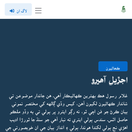
لاگ ان
ڪھاڻيون
اجڙيل آهيرو
غلام رسول هڪ بهترين ڪهاڻيڪار آهي. هن جاندار موضوعن تي
شاندار ڪهاڻيون لکيون آهن، کيس وڏي ڳالهه کي مختصر نموني
بيان ڪرڻ جو فن اچي ٿو، نه رڳو ايترو پر ٻولي تي به وڏو ملڪو
حاصل اٿس. سندس ٻولي ايتري ته نبار آهي جو سنڌ جا ٿورڙا اديب
اهڙي نج ٻولي لکندا هوندا. ٻولي ۽ انداز بيان جي ان خوبصورتي جي