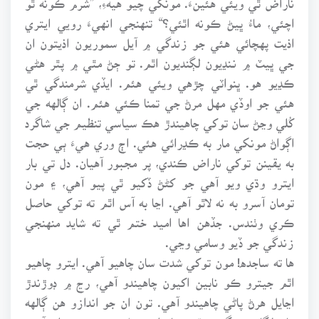
اچئي، ماءُ ڀيڻ ڪونه اٿئي؟“ تنهنجي انهيءَ رويي ايتري
اذيت پهچائي هئي جو زندگي ۾ آيل سموريون اذيتون ان
جي ڀيٽ ۾ نـنڍيون لڳنديون اٿم. تو ڄڻ مٿي ۾ پٿر هڻي
ڪڍيو هو. ڀنواٽي چڙهي ويئي هئم. ايڏي شرمندگي ٿي
هئي جو اوڏي مهل مرڻ جي تمنا ڪئي هئم. ان ڳالهه جي
کُلي وڃڻ سان توکي چاهيندڙ هڪ سياسي تنظيم جي شاگرد
اڳواڻ مونکي مار به ڪڍرائي هئي. اڄ وري هيءَ ٻي حجت
به يقينن توکي ناراض ڪندي، پر مجبور آهيان. دل تي بار
ايترو وڌي ويو آهي جو کڻڻ ڏکيو ٿي پيو آهي، ۽ مون
تومان آسرو به نه لاٿو آهي. اڃا به آس اٿم ته توکي حاصل
ڪري وٺندس. جڏهن اها اميد ختم ٿي ته شايد منهنجي
زندگي جو ڏيو وسامي وڃي.
ها ته ساجده! مون توکي شدت سان چاهيو آهي. ايترو چاهيو
اٿم جيترو ڪو نابين اکيون چاهيندو آهي، رڃ ۾ ڊوڙندڙ
اڃايل هرڻ پاڻي چاهيندو آهي. تون ان جو اندازو هن ڳالهه
مان لڳائي سگهين ٿي، هاءِ اسڪول ۾ پڙهڻ دوران آئون