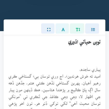
توبِن حياتي اڌوري
پياري ساجده،
اميد ته خوش هوندينءَ. اڄ وري توسان ٻيءَ گستاخي ڪري
رهيو آهيان. پهرين گستاخي تڏهن ڪئي هئم، جڏهن ڏهه
سال اڳ پاڻ ڪاليج ۾ پڙهندا هئاسين. هڪ ڏينهن مون پيار
جي اظهار لاءِ ڊڄي ڊڄي ڪاغذ جي ٽُڪري تي ”مونکي
توسان محبت آهي“ لکي توکي ڏنو هو. تون اهو پڙهي
ناراض ٿي ويئي هئينءَ. مونکي چيو هيهءِ، ”شرم ڪونه ٿو