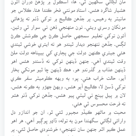
هشيار شاگرد هئس. استاد مونتي فخر ڪندا هئا. ڪلاس جو
مانيٽر به رهيس. پر جڏهن ڪاليج ۾ توکي ڏٺم ته پڙهائي
مونکان وسري ويئي. تون منهنجي ذهن تي سوار ٿي وئين.
آئون توکي تعليم سمجهي حاصل ڪرڻ جي ڪوشش ڪرڻ
لڳس. جڏهن تنهنجو ديدار ٿيندو هو ته ايتري خوشي ٿيندي
هئي جيتري ڪنهن دولت جي پڄاري کي بيپناهه دولت ملڻ
وقت ٿيندي آهي. جنهن ڏينهن توکي نه ڏسندو هئس اهو
ڏينهن عذاب ۾ گذرندو هو. هڪ ڏينهن ڇا ٿيو مونکي بخار
آيو، حالت خراب هئي. پوءِ به ويهه ڪلوميٽر سفر ڪري
توکي ڏسڻ لاءِ ڪاليج آيو هئس. ويهڻ جهڙو به ڪونه هئس.
لان ۾ پيل بينچ تي ليٽي پيو هئس. جڏهن توکي ڏٺو هئم
ته فرحت محسوس ٿي هئي.
محبت ۾ ماڻهو ڪيڏو مجبور ٿئي ٿو، ان جو اندازو دل
وارائي لڳائي سگهندا مون به تولهءِ ڏاڍو ڀوڳيو آهي. هر اهو
عمل ڪيو اٿم جنهن سان تنهنجيءَ خوشنودي حاصل ٿئي. پر
منهنجيءَ سموري جستجو اجائي ويئي آهي. تنهنجو حاصل