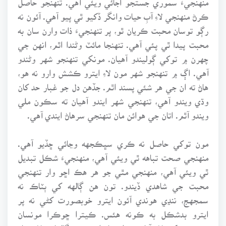
ڪرڻ منهنجي لاءِ آبِ حيات وانگر ڏکيو ٿي پيو آهي. آئون نه
رڳو توسان محبت ڪريان ٿو، پر تنهنجيءَ ذات وارن سان به
محبت پيدا ٿي پئي آهي. تنهنجا مائٽ وڻندا اٿم، انهن جي
چهرن ۾ توکي ڳوليندو آهيان. مونکي تنهنجو شهر وڻندو
آهي. اڳ ۾ تنهنجو شهر مون لاءِ ايترو ڪشش وارو نه هو،
هاڻ ته ان جي هر شئي پسند اٿم. جڏهن دل جو غبار حد کان
وڌي ويندو آهي، تنهنجي شهر ايندو آهيان ته سڪون ملي
ويندو آٿم. اتان جي هوائن مان تنهنجي سرهاڻ ايندي آهي.
مون توکي حاصل نه ڪري سڀڪجهه وڃائي ڇڏيو آهي.
منهنجي صحت تباهه ٿي ويئي آهي، منهنجيءَ شڪل تبديل
ٿي ويئي آهي، منهنجي مٿي جو هر هڪ اڇو وار تنهنجي
محبت جي شاهدي ڏيندو. تون هن ڳالهه کي ٻٽاڪ نه
سمجهج، ننڍي هوندي آئون ايترو خوبصورت کڻي نه پر
ايترو بدشڪل به ڪونه هئس. ڪيترا ڇوڪرا مونسان
دوستي رکڻ لاءِ آتا هوندا هئا، اڄ ڪير ڳالهائڻ لاءِ تيار