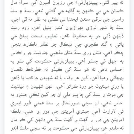
ڪمائڻ جي ٻي ڪنهن به ڳالهه جي ڳڻتي ناهي. سنڌ ۽ سنڌ
واسين جي ترقي سندن ايجنڊا تي ڪٿي به نظر نه ٿي اچي.
سنڌ جا شهر توڙي ٻهراڙيون کنڊر بنيل آهن. روڊ رستا
ڏينهن ڏٺي جو به محفوظ ناهن. تعليم، صحت پيئڻ جي
پاڻي ۽ گند ڪچري جي نيڪال جو نظام ناڪاره بنجي
چڪو آهي. مٿان وري سنڌ مٿان مذهبي جنونيت جو راڪاس
به اجهل ٿي چڪو آهي. پيپلزپارٽي حڪومت کي ڪو به
احساس ناهي ته هو سنڌ کي ڪيڏو نه خطرناڪ نقصان
پهچائي رهيا آهن. کين هر وقت يا ته شهيدن جا قصا يا ڏاهن
يا وري مينڊيٽ جو ورد ڪرڻو آهي. انهن شهيدن ۽ مينڊيٽ
جي موٽ ۾ سنڌ کي ڇا پيو ملي ان جو کين ٽڪي جيترو به
احاس ناهي. ان سڄي صورتحال ۾ سنڌ عملي طور ايتري
ئي لاوارث آهي جيتري آمريتن جي دور ۾ هئي. بلڪه
آمريتن جي دور ۾ گهٽ ۾ گهٽ سنڌ جي دانهن کي ڪو مان
ته ملندو هو، پيپلزپارٽي جي حڪومت ۾ ته سڄي ملڪ اندر
اهو تاثر آهي ته سنڌ تي سنڌين جي پنهنجي پارٽيءَ جي