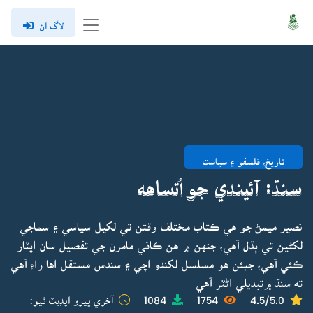
لاگ ان
تاريخ، فلسفو ۽ سياست
سنڌ: آئيندي جو اُتساهه
نصير ميمڻ جو هي ڪتاب مختلف وقتن تي لکيل سياسي ۽ سماجي
لکڻين تي ٻڌل آهي، جنهن ۾ هن ڪافي مامرن جي تفصيل سان اپٽار
ڪئي آهي، جيئن هو مسلسل لکندو اچي ۽ سندس مستقل اها راءِ آهي
ته سنڌ ۾تبديلي اڻٽر آهي
4.5/5.0
1754
1084
آخري ڀيرو اپڊيٽ ٿيو: