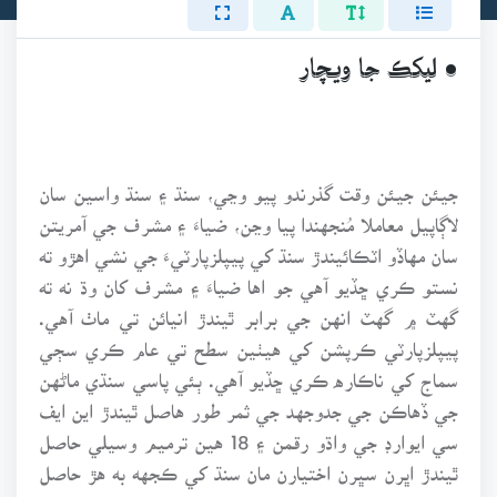
• ليکڪ جا ويچار
جيئن جيئن وقت گذرندو پيو وڃي، سنڌ ۽ سنڌ واسين سان
لاڳاپيل معاملا مُنجهندا پيا وڃن، ضياءَ ۽ مشرف جي آمريتن
سان مهاڏو اٽڪائيندڙ سنڌ کي پيپلزپارٽيءَ جي نشي اهڙو ته
نستو ڪري ڇڏيو آهي جو اها ضياءَ ۽ مشرف کان وڌ نه ته
گهٽ ۾ گهٽ انهن جي برابر ٿيندڙ انيائن تي ماٺ آهي.
پيپلزپارٽي ڪرپشن کي هيٺين سطح تي عام ڪري سڄي
سماج کي ناڪاره ڪري ڇڏيو آهي. ٻئي پاسي سنڌي ماڻهن
جي ڏهاڪن جي جدوجهد جي ثمر طور هاصل ٿيندڙ اين ايف
سي ايوارڊ جي واڌو رقمن ۽ 18 هين ترميم وسيلي حاصل
ٿيندڙ اڀرن سڀرن اختيارن مان سنڌ کي ڪجهه به هڙ حاصل
نه پيو ٿئي. پيپلزپارٽيءَ جي وزيرن اميرن کي سواءِ مال