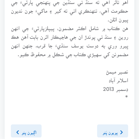
حڪومت آهي، تنهنڪري اتي ته کير ۽ ماکيءَ جون نديون
پيون اٿلن.
هن ڪتاب ۾ شامل اڪثر مضمون، پيپلزپارٽيءَ جي انهن
روين ۽ سنڌ تي پوندڙ ان جي هاڃيڪار اثرن بابت آهن هڪ
ڀيرو وري به دوست يوسف سنڌيءَ جا قرب، جنهن انهن
مضمونن کي سهيڙي ڪتاب جي شڪل ۾ محفوظ ڪيو.
نصير ميمڻ
اسلام آباد
ڊسمبر 2013
*
پويون پَنو
اڳيون پنو