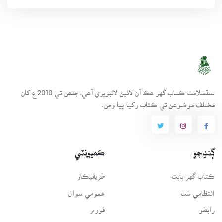
سنڌسلامت ڪتاب گهر ھڪ آن لائين لائبريري آھي، جنھن تي 2010ع کان
مختلف موضوعن تي ڪتاب رکيا پيا وڃن.
ڳنڍجو
ڪميونٽي
ڪتاب گهر بابت
طريقيڪار
انتظامي سَٿ
عمومي سوال
رابطو
فورم