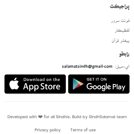
پراجيڪٽ
فونٽ سرور
لفظيڪار
پيغامِ قرآن
رابطو
اي-ميل:
salamatsindh@gmail.com
Developed with ❤️ for all Sindhis. Build by
SindhSalamat
team
Privacy policy
Terms of use