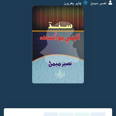
نصير ميمڻ
ڇاپو پھريون