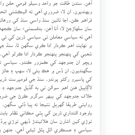
آهن. سندن طاقت جو واحد وسيلو قومي حقن وا
ويهنديون. ان لاءِ ضروري آهي ته اليڪشني ات
فراهم ڪن. اڃا تائين سنڌ واسي سنڌ کي ورهائي
سان سلهاڙجڻ لاءِ آتا آهن، بدقسمتيءَ سان ڪ
آهي ته سياسي معاملن تي سياسي ڌرين کي ئي 
۾ نهايت اهم ڪردار ادا ڪري سگهن ٿا. سنڌ ج
شعبي کي پنهنجو پنهنجو ڪردار ادا ڪرڻو آهي. 
ويڇو ان جدوجهد کي ڪمزور ڪندو. سياسي تو
سگهنديون. ان ڏس ۾ هڪ ٻئي لاءِ سهپ ۽ جائز 
کي پاسيرو رکڻو پوندو. سنڌ جي قومپرست ڌر
لاڳاپيل هنن اهم سوالن تي به گڏيل جدوجهد ۽ س
خلاف جدوجهد کي ٻيهر سرگرم ڪرڻ جي ضرورت 
روايتي طريقا گهربل نتيجا نه پيا ڏئي سگهن
باوجود اقتداري ڌرين کي ٻِٽي مڪاني نظام با
توڙي کين اشارن سان هلائيندڙ ڏيهي توڙي پرڏ
سياسي ۽ عسڪري اٿل پٿل ٿيڻي آهي، جنهن ۾ 