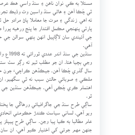
مسئلا به ڪي نوان ناهن ۽ سنڌ واسي هڪ عرصي 
ٿي چُڪا آهن ۽ هاڻي سنڌ واسين وٽ وڌيڪ تجربن 
ته اهي زندگي ۽ موت جا معاملا پاڻ مرادو حل ٿ
پارٽي پنهنجي مڪمل اقتدار جا پنج ورهيه پورا ڪ
جي آئيندي سان لاڳاپيل انهن ٻنهي سوالن جي 
آهي.
وڃي بچيا هئا. ان جو مطلب ٿيو ته رڳو سٺ ستر
سال گذري چُڪا آهن. جيڪڏهن ڪراچيءَ جون حال
ملڪي ۽ صوبائي حالتن سبب نه ٿي سگهيو، ان کي
اهتمام ڪري چُڪي آهي. جيڪڏهن سنڌين جي مطا
ٿو.
ساڳي طرح سنڌ جي جاگرافيائي ورهاڱي جا پختا 
ويو آهي. لساني سياست ڪندڙ حڪومتي اتحادي 
عام مطالبا به ڪيا پيا وڃن. ساڳي طرح پيپلز
جنهن مهم جوئي کي اختيار ڪيو آهي، ان سان س