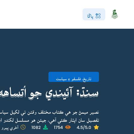
ڀاڱا
تاريخ، فلسفو ۽ سياست
سنڌ: آئيندي جو اُتساهه
نصير ميمڻ جو هي ڪتاب مختلف وقتن تي لکيل سياسي
تفصيل سان اپٽار ڪئي آهي، جيئن هو مسلسل لکندو اچي
4.5/5.0
1754
1082
آخري ڀيرو ا