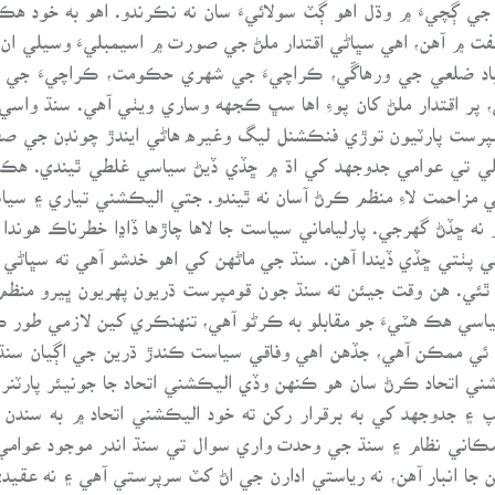
 جي ڳچيءَ ۾ وڌل اهو ڳٽ سولائيءَ سان نه نڪرندو. اهو به خود ه
 ۾ آهن، اهي سڀاڻي اقتدار ملڻ جي صورت ۾ اسيمبليءَ وسيلي ان ق
باد ضلعي جي ورهاڱي، ڪراچيءَ جي شهري حڪومت، ڪراچيءَ جي ت
 پر اقتدار ملڻ کان پوءِ اها سڀ ڪجهه وساري ويٺي آهي. سنڌ واس
مپرست پارٽيون توڙي فنڪشنل ليگ وغيره هاڻي ايندڙ چونڊن جي صف
ي تي عوامي جدوجهد کي اڌ ۾ ڇڏي ڏيڻ سياسي غلطي ٿيندي. هڪ ڀ
اسي مزاحمت لاءِ منظم ڪرڻ آسان نه ٿيندو. جتي اليڪشني تياري ۽ 
ه ڇڏڻ گهرجي. پارلياماني سياست جا لاها چاڙها ڏاڍا خطرناڪ هوند
ي پٺتي ڇڏي ڏيندا آهن. سنڌ جي ماڻهن کي اهو خدشو آهي ته سڀاڻ
 نه ٿئي. هن وقت جيئن ته سنڌ جون قومپرست ڌريون پهريون ڀيرو منظ
سياسي هڪ هٽيءَ جو مقابلو به ڪرڻو آهي، تنهنڪري کين لازمي طور 
ئي ممڪن آهي، جڏهن اهي وفاقي سياست ڪندڙ ڌرين جي اڳيان سنڌ 
ي اتحاد ڪرڻ سان هو ڪنهن وڏي اليڪشني اتحاد جا جونيئر پارٽنر ب
پ ۽ جدوجهد کي به برقرار رکن ته خود اليڪشني اتحاد ۾ به سند
اني نظام ۽ سنڌ جي وحدت واري سوال تي سنڌ اندر موجود عوامي 
 جا انبار آهن، نه رياستي ادارن جي اڻ کٽ سرپرستي آهي ۽ نه عقيد