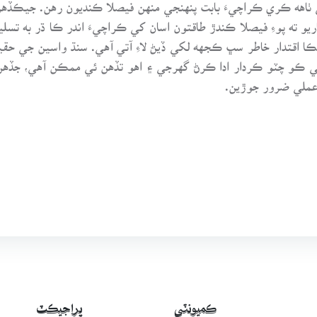
 ٺاهه ڪري ڪراچيءَ بابت پنهنجي منهن فيصلا ڪنديون رهن. جيڪڏ
و ته پوءِ فيصلا ڪندڙ طاقتون اسان کي ڪراچيءَ اندر ڪا ڌر به تسلي
جيڪا اقتدار خاطر سڀ ڪجهه لکي ڏيڻ لاءِ آتي آهي. سنڌ واسين جي حقيق
 ڪو چٽو ڪردار ادا ڪرڻ گهرجي ۽ اهو تڏهن ئي ممڪن آهي، جڏهن س
ملي ضرور جوڙين.
ڪميونٽي
پراجيڪٽ