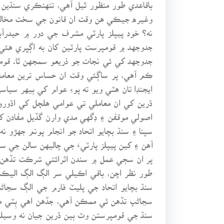
باقاعدي طور منظور ٿيل آهي، تنهنڪري سنڌين
وغيره جيڪي هن وقت ان قانون جي سخت مخالفت
نه؟ خود پيپلز پارٽي مشرف جي دور ۾ حيدرآ
جدوجهد ۾ قومپرست پارٽين کان به اڳڀري هئي،
جدوجهد کي ئي نجات جو ذريعو سمجهن ٿا. قو
ڪم آهي، پر ساڳئي وقت ان حساس ترين معامل
ايجنڊا تان هٽي ويو ته پوءِ عوام کي ٻيهر سي
ڌرين کي ان معاملي تي عوامي هلچل کي اڌورو ن
اصولي موقفن ۽ ڊگهي مدي وارن گڏيل مفادن ک
سپنا ۽ سنڌ بچايو اتحاد جو انجام پونم جهڙو
آهن ۽ کين پيپلز پارٽيءَ جي چاليهن سالن جي 
پر ان سڄي عمل ۾ سندن اثرائتي شرڪت تڏهن 
طور نظر اچن، باقي اڪيلي سر الڳ الڳ اليڪشن
سنڌ بچايو اتحاد جي پليٽ فارم جي الڳ سڃاڻ
سڃاڻپ تڏهن ئي ممڪن آهي، جڏهن اهي ٻِٽي مڪ
سنڌ جي قومپرستن وٽ ٻين ڌرين جيان نه وسيلن