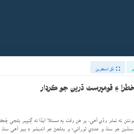
و
فُل اسڪرين
ن ته تمام وڏي آهي، پر هن وقت ٻه مسئلا ايڏا ته ڳنڀير بڻجي چُڪ
ين جو سنڌ ۾ عددي ٿورائيءَ ۾ بدلجڻ جو انديشو ۽ ٻيو آهي سنڌ ج