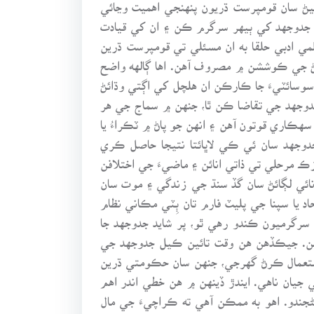
يڻ سان قومپرست ڌريون پنهنجي اهميت وڃائي
مي جدوجهد کي ٻيهر سرگرم ڪن ۽ ان کي قيادت
لمي ادبي حلقا به ان مسئلي تي قومپرست ڌرين
جهڻ جي ڪوششن ۾ مصروف آهن. اها ڳالهه واضح
وسائٽيءَ جا ڪارڪن ان هلچل کي اڳتي وڌائڻ
دوجهد جي تقاضا ڪن ٿا، جنهن ۾ سماج جي هر
هڪاري قوتون آهن ۽ انهن جو پاڻ ۾ ٽڪراءُ يا
وجهد سان ئي ڪي لاڀائتا نتيجا حاصل ڪري
 مرحلي تي ذاتي انائن ۽ ماضيءَ جي اختلافن
ئي لڳائڻ سان گڏ سنڌ جي زندگي ۽ موت سان
د يا سپنا جي پليٽ فارم تان ٻِٽي مڪاني نظام
رگرميون ڪندو رهي ٿو، پر شايد جدوجهد جا
 آهن. جيڪڏهن هن وقت تائين ڪيل جدوجهد جي
 استعمال ڪرڻ گهرجي، جنهن سان حڪومتي ڌرين
جيان ناهي. ايندڙ ڏينهن ۾ هن خطي اندر اهم
ندو. اهو به ممڪن آهي ته ڪراچيءَ جي مال