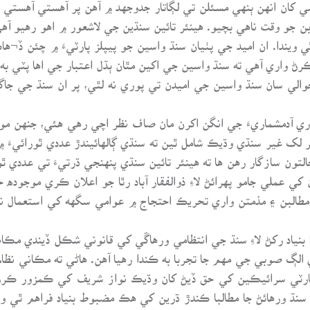
کان انهن ٻنهي مسئلن تي لڳاتار جدوجهد ۾ آهن پر آهستي آهستي ه
جو وقت ناهي بچيو. هينئر تائين سنڌين جي لاشعور ۾ اهو رهيو آهي 
ي ويندا. ان اميد جي پٺيان سنڌ واسين جو پيپلز پارٽيءَ ۾ چئن ڏ¬ها
رڻ واري آهي ته سنڌ واسين جي اکين مٿان ٻڌل اعتبار جي اها پٽي به 
حوالي سان سنڌ واسين جي اميدن تي پوري نه لٿي، پر ان سنڌ جي جا
 لک غير سنڌي وڌيڪ شامل ٿين ته سنڌي ڳالهائيندڙ عددي ٿورائيءَ ۾
تون سازگار رهن ها ته هينئر تائين سنڌي پنهنجي ڌرتيءَ تي عددي ٿ
 عملي جامو پهرائڻ لاءِ ذوالفقار آباد رٿا جو اعلان ڪري موجوده
لبن ۽ مذمتن واري تحريڪ احتجاج ۾ عوامي سگهه کي استعمال نه 
بنياد رکڻ لاءِ سنڌ جي انتظامي ورهاڱي کي قانوني شڪل ڏيندي مڪان
الڳ صوبي جي مهم جا تجربا به ڪندا رهيا آهن. هاڻي ته مڪاني ن
 پارٽي سرائيڪين کي حق ڏيڻ کان وڌيڪ نواز شريف کي ڪمزور ڪرڻ 
نڌ ورهائڻ جا مطالبا ڪندڙ ڌرين کي هڪ مضبوط بنياد فراهم ٿي وي