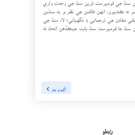
هن سنڌ جي قومپرست ڌرين سنڌ جي وحدت واري
م نه ڪنديون. انهن طاقتن جي نظر ۾ به سنڌين
ي مفادن جي ترجماني ۽ نگهبانيءَ لاءِ سنڌ جي
نڌ جا قومپرست سنڌ بابت جيڪڏهن اتحاد نه
اڳيون پنو
رابطو