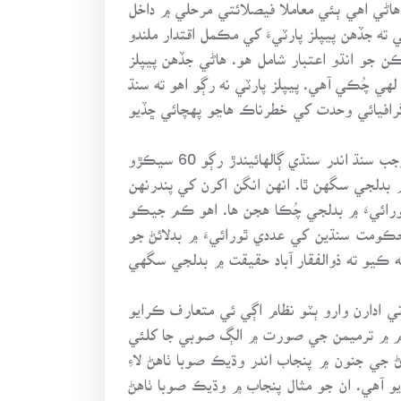
اڻي اهي ٻئي معاملا فيصلائتي مرحلي ۾ داخل
ته جڏهن پيپلز پارٽيءَ کي مڪمل اقتدار ملندو
ڪن جو انڌو اعتبار شامل هو. هاڻي جڏهن پيپلز
لهي چُڪي آهي. پيپلز پارٽي نه رڳو اهو ته سنڌ
گرافيائي وحدت کي خطرناڪ هاڃو پهچائي ڇڏيو
سنڌين جي سنڌ اندر عددي ٿورائي ته 1998ع واري آدمشماريءَ جي انگن اکرن مان صاف نظر اچي رهي هئي، جنهن موجب سنڌ اندر سنڌي ڳالهائيندڙ رڳو 60 سيڪڙو
 بدلجي سگهن ٿا. انهن انگن اکرن کي پندرنهن
ورائيءَ ۾ بدلجي چُڪا هجن ها. اهو ڪم جيڪو
 حڪومت سنڌين کي عددي ٿورائيءَ ۾ بدلائڻ جو
ڪيو ته ذوالفقار آباد حقيقت ۾ بدلجي سگهي
ي ادارن وارو ٻٽو نظام اڳي ئي متعارف ڪرايو
ظام ۾ ترميمن جي صورت ۾ الڳ صوبي جا کلئي
جي جنون ۾ پنجاب اندر وڌيڪ صوبا ٺاهڻ لاءِ
و آهي. ان جو مثال پنجاب ۾ وڌيڪ صوبا ٺاهڻ