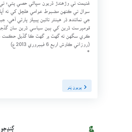
غنيمت تي وڙهندڙ ڌريون سڀاڻي حصي پتيءَ تي
سوال تي ڪنهن مضبوط عوامي هلچل کي نه اُڀاري
جي نمائنده ڌر هينئر تائين پيپلز پارٽي آهي، 
قومپرست ڌرين کي ٻين سياسي ڌرين سان گڏجي
ڪري سگهن ته گهٽ ۾ گهٽ ڪا گڏيل حڪمت ع
(روزاني ڪاوش اربع 6 فيبروري 2013ع)
*
پويون پَنو
ڳنڍجو