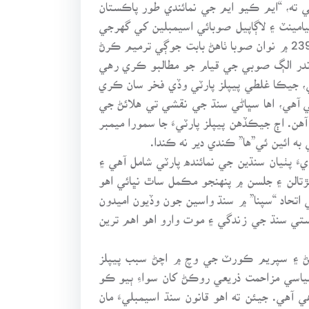
 ته، “ايم ڪيو ايم جي نمائندي طور پاڪستان
ينٽ ۽ لاڳاپيل صوبائي اسيمبلين کي گهرجي
ته اهي پنهنجن ماڻهن جي انتظامي بنيادن تي نوان صوبا ٺاهڻ وارن عام مطالبن کي ورنائين. ساڳي طرح آئين جي شق 239 ۾ نوان صوبا ٺاهڻ بابت جوڳي ترميم ڪرڻ
اندر الڳ صوبي جي قيام جو مطالبو ڪري رهي
، جيڪا غلطي پيپلز پارٽي وڏي فخر سان ڪري
ي آهي، اها سڀاڻي سنڌ جي نقشي تي هلائڻ جي
ن. اڄ جيڪڏهن پيپلز پارٽيءَ جا سمورا ميمبر
ه ائين ئي”ها” ڪندي دير نه ڪندا.
 پٺيان سنڌين جي نمائنده پارٽي شامل آهي ۽
ڙتالن ۽ جلسن ۾ پنهنجو مڪمل ساٿ نڀائي اهو
تحاد “سپنا” ۾ سنڌ واسين جون وڏيون اميدون
ستي سنڌ جي زندگي ۽ موت وارو اهو اهم ترين
ڻ ۽ سپريم ڪورٽ جي وچ ۾ اچڻ سبب پيپلز
 سياسي مزاحمت ذريعي روڪڻ کان سواءِ ٻيو ڪو
آهي. جيئن ته اهو قانون سنڌ اسيمبليءَ مان