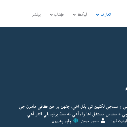
تعارف
ليکڪ
ڪِتابَ
پبلشر
 ۽ سماجي لکڻين تي ٻڌل آهي، جنهن ۾ هن ڪافي مامرن جي
 ۽ سندس مستقل اها راءِ آهي ته سنڌ ۾تبديلي اڻٽر آهي
پڊيٽ ٿيو:
نصير ميمڻ
ڇاپو پھريون