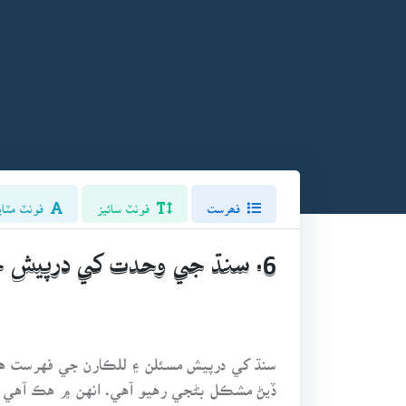
فھرست
فونٽ سائيز
فونٽ مٽاي
6. سنڌ جي وحدت کي درپيش خطرا ۽ قومپرست ڌرين جو ڪردار
سنڌ کي درپيش مسئلن ۽ للڪارن جي فهرست هونئ
ڏيڻ مشڪل بڻجي رهيو آهي. انهن ۾ هڪ آهي سنڌ