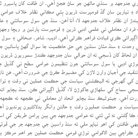
ري جدوجهد ۾ سنڌي ماڻهن جو ساڻ هجڻ آهي. ان طاقت کان پاسيرو ٿ
حاد ۽ تيارين سان گڏ قومپرست ڌريون ٻِٽي مڪاني نظام خلاف عوا
ندڙ ان نظام خلاف جدوجهد لاءِ آتا آهن. سنڌ جي سول سوسائٽي ۽ ع
جهه فرد ان معاملي تي علمي ادبي ڌرين ۽ قومپرست پارٽين ۾ ويڇا و
اڳڀرائي ڪري قيادت فراهم ڪرڻي آهي. اديب، شاعر، صحافي ۽ سول س
ي وحدت ۽ سنڌ مٿان سنڌين جي حق حاڪميت جا سوال گهڻ پاسائين ج
ان لحاظ کان ڏسجي ته ان حوالي سان جدوجهد ڪندڙ سموريون ڌريون س
ڙي ادبي يا سول سوسائٽي جون تنظيمون عوامي سطح تي گڏيل جد
تنقيد جي آجيان وارن لاڙن کي مضبوط ڪرڻ جي ضرورت آهي. هن نازڪ
ين کي گهرجي ته اليڪشني سياست جي حڪمت عملين تي وقت ۽ توانا
ڄي سماج کي سلهاڙي جاکوڙڻ لاءِ گڏيل اڳڀرائي ڪن. سنڌ بچايو اتحا
آهي. جيتوڻيڪ سنڌ بچايو اتحاد ان معاملي تي ڪجهه نه ڪجهه س
. سياست ۾ حڪمت عمليون وقت ۽ حالتن وانگر بدلائڻيون پونديون
بت ڪا ڳڻتي نه ٿي ٿئي ته عوامي جدوجهد جي ٻين پرامن طريقن کي
يهي طاقتن کي اهو نياپو ملي ته سنڌ واسين جي جدوجهد جر جي ڦوٽي 
ڪراچي بين الاقوامي توڙي قومي حڪمت عملين جو اهم مرڪز بڻج