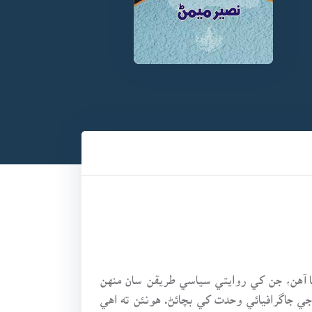
ا آهن، جن کي روايتي سياسي طريقن سان منهن
ي جاگرافيائي وحدت کي بچائڻ. هونئن ته اهي