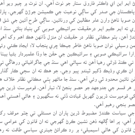
يم اين اي ڊاڪٽر فاروق ستار جو نوٽ آهي. ان نوٽ ۾ چيو ويو آهي
اڪستان جي صدر کي ساڳي نوعيت جي ڪميشن جوڙڻ گهرجي. پارليام
ي ته ايم ڪيو ايم درحقيقت سرائيڪي صوبي کي بنياد بنائي سنڌ 
ڙ آهن. ٻٽو مڪاني نظام در حقيقت ان منزل ڏانهن هڪ اهم وک آهي
وسيلي نوان صوبا ٺاهڻ خاطر جيڪا ڇري پنجاب لاءِ ايجاد ڪئي وئ
ا سرائيڪي صوبي ۽ سرائيڪين جي حقن جا وڏا علمبردار بڻيا بيٺا آه
ڪنڌ ڌوڻي رهيا آهن ته سڀاڻي اهي سنڌ جي جاگرافيائي ورهاڱي تي ب
ن ڪري وڌيڪ ڏکيو ٿيندو پيو وڃي، جو هڪ ته ان سڄي ڪار گذاريءَ
 تائين محدود ٿي وئي آهي. سنڌ جا ماڻهو ٻِٽي مڪاني نظام خلاف ه
هر قسم جي جدوجهد جو حصو بنجڻ لاءِ تيار آهن. قومپرست ڌرين جي ا
ر کي قومپرست ڌريون گهربل قيادت ڏئي نه سگهيون ۽ هاڻي آهستي آه
صو بنجي رهيو آهي.
جي سياست ڪندڙ مضبوط ڌرين پاران ان مسئلي تي چٽو موقف رک
 پيو آهي، پر اها ڳالهه ذهن نشين ڪرڻ گهرجي ته ان قانون کي عوامي
ن قانون کي هاڻي اسيمبليءَ ۾ رد ڪرائڻ جيتري سياسي طاقت نه رهي 