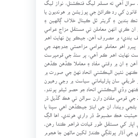
ڪ سوال آهي ته مسلم ليگ فنڪشنل، نواز ليگ
انون کي رد ڪرائڻ جي پوزيشن ۾ هونديون يا
ڪ بندين ۽ گريٽر ٿل ڪينال خلاف ڳالهين ۽
ي ان ڪري انهن معاملن تي مستقل مزاج عوامي
 بنديءَ ۾ مصروف آهن، جيڪو پڻ نهايت اهم
يرو اهو معاملو عوامي مزاحمتي جدوجهد جي
سياست نهايت اهم ڪم آهي، پر سنڌ جي قومپرست
ا آهن ۽ ان ۾ وقتي مفاد ۽ معاملا ڪڏهن ڪڏهن
ي ڪنهن نئين اليڪشني اتحاد ٺهڻ جي صورت ۾
م طريقي سان پارلياماني سياست ۾ وڃي رهيون
ڪنهن وڏي اليڪشني اتحاد جو حصو ٿيڻو پوندو،
جي قومي مفادن وارن سوالن تي هڪ گڏيل ڌر
ڻجي ويندا. ان جي ابتڙ جيڪڏهن اهي سپنا يا
ن حيثيت هڪ مضبوط ڌر واري هوندي. اها الڳ
اڀار کي مستقل طور قيادت فراهم ڪندا رهن.
ي جي آڌار پوئلڳي ڪندڙ لکين ماڻهن جا هجوم